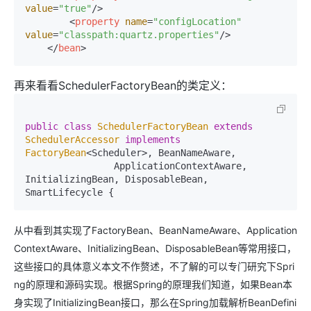
value
=
"true"
/>
<
property
name
=
"configLocation"
value
=
"classpath:quartz.properties"
/>
</
bean
>
再来看看SchedulerFactoryBean的类定义：
public
class
SchedulerFactoryBean
extends
SchedulerAccessor
implements
FactoryBean
<Scheduler>, BeanNameAware,

		ApplicationContextAware, 
InitializingBean, DisposableBean, 
SmartLifecycle {
从中看到其实现了FactoryBean、BeanNameAware、Application
ContextAware、InitializingBean、DisposableBean等常用接口，
这些接口的具体意义本文不作赘述，不了解的可以专门研究下Spri
ng的原理和源码实现。根据Spring的原理我们知道，如果Bean本
身实现了InitializingBean接口，那么在Spring加载解析BeanDefini