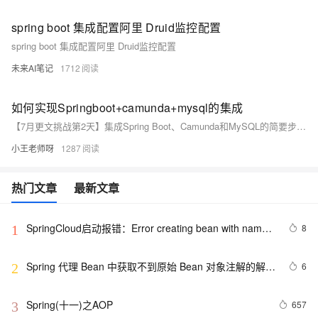
spring boot 集成配置阿里 Druid监控配置
spring boot 集成配置阿里 Druid监控配置
未来AI笔记
1712
如何实现Springboot+camunda+mysql的集成
【7月更文挑战第2天】集成Spring Boot、Camunda和MySQL的简要步骤： 1. 初始化Spring Boot项目，添加Camunda和MySQL驱动依赖。 2. 配置`application.properties`，包括数据库URL、用户名和密码。 3. 设置Camunda引擎属性，指定数据源。 4. 引入流程定义文件（如`.bpmn`）。 5. 创建服务处理流程操作，创建控制器接收请求。 6. Camunda自动在数据库创建表结构。 7. 启动应用，测试流程启动，如通过服务和控制器开始流程实例。 示例代码包括服务类启动流程实例及控制器接口。实际集成需按业务需求调整。
小王老师呀
1287
热门文章
最新文章
SpringCloud启动报错：Error creating bean with name 
8
1
configurationPropertiesBeans
Spring 代理 Bean 中获取不到原始 Bean 对象注解的解决
6
2
方法
Spring(十一)之AOP
657
3