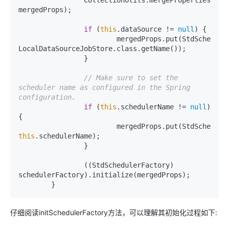
		CollectionUtils.mergePropertiesInto
mergedProps);

if
 (
this
.dataSource != 
null
) {

			mergedProps.put(StdSchedulerFactory.PROP_JOB_STORE_CLASS, 
LocalDataSourceJobStore.class.getName());

		}

// Make sure to set the 
scheduler name as configured in the Spring 
configuration.
if
 (
this
.schedulerName != 
null
) 
{

this
.schedulerName);

		}

		((StdSchedulerFactory) 
schedulerFactory).initialize(mergedProps);

	}
仔细阅读initSchedulerFactory方法，可以理解其初始化过程如下: