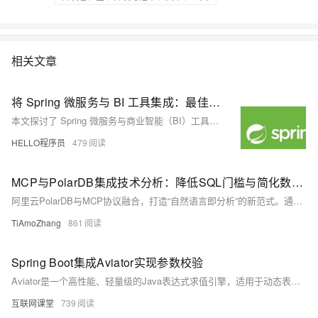
相关文章
将 Spring 微服务与 BI 工具集成：最佳实践
本文探讨了 Spring 微服务与商业智能（BI）工具集成的潜力与实践。随着微服务架构和数据分析需求的增长，Spring Boot 和 Spring Cloud 提供了构建可扩展、弹性服务的框架，而 BI 工具则增强了数据可视化与实时分析能力。文章介绍了 Spring 微服务的核心概念、BI 工具在企业中的作用，并深入分析了两者集成带来的优势，如实时数据处理、个性化报告、数据聚合与安全保障。同时，文中还总结了集成过程中的最佳实践，包括事件驱动架构、集中配置管理、数据安全控制、模块化设计与持续优化策略，旨在帮助企业构建高效、智能的数据驱动系统。
HELLO程序员
479
MCP与PolarDB集成技术分析：降低SQL门槛与简化数据可视化流程的机制解析
阿里云PolarDB与MCP协议融合，打造“自然语言即分析”的新范式。通过云原生数据库与标准化AI接口协同，实现零代码、分钟级从数据到可视化洞察，打破技术壁垒，提升分析效率99%，推动企业数据能力普惠化。
TiAmoZhang
861
Spring Boot集成Aviator实现参数校验
Aviator是一个高性能、轻量级的Java表达式求值引擎，适用于动态表达式计算。其特点包括支持多种运算符、函数调用、正则匹配、自动类型转换及嵌套变量访问，性能优异且依赖小。适用于规则引擎、公式计算和动态脚本控制等场景。本文介绍了如何结合Aviator与AOP实现参数校验，并附有代码示例和仓库链接。
互联网课堂
739