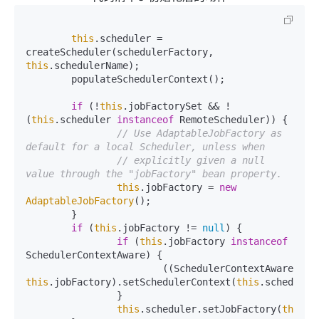
this
.scheduler = 
createScheduler(schedulerFactory, 
this
.schedulerName);

	populateSchedulerContext();

if
 (!
this
.jobFactorySet && !
(
this
.scheduler 
instanceof
 RemoteScheduler)) {

// Use AdaptableJobFactory as 
default for a local Scheduler, unless when
// explicitly given a null 
value through the "jobFactory" bean property.
this
.jobFactory = 
new
AdaptableJobFactory
();

	}

if
 (
this
.jobFactory != 
null
) {

if
 (
this
.jobFactory 
instanceof
SchedulerContextAware) {

			((SchedulerContextAware) 
this
.jobFactory).setSchedulerContext(
this
.scheduler
		}

this
.scheduler.setJobFactory(
this
.j