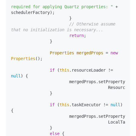
"St
required for applying Quartz properties: "
 + 
schedulerFactory);

			}

// Otherwise assume 
that no initialization is necessary...
return
;

		}

Properties
mergedProps
=
new
Properties
();

if
 (
this
.resourceLoader != 
null
) {

			mergedProps.setProperty(StdSchedulerFactory.PROP_SCHED_CLASS_LOAD_HELPER_CLASS,

					ResourceLoaderClassLoadHelper.class.getName());

		}

if
 (
this
.taskExecutor != 
null
) 
{

			mergedProps.setProperty(StdSchedulerFactory.PROP_THREAD_POOL_CLASS,

					LocalTaskExecutorThreadPool.class.getName());

		}

else
 {
