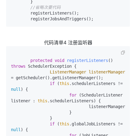
	}

//省略次要代码
	registerListeners();

	registerJobsAndTriggers();
代码清单4 注册监听器
protected
void
registerListeners
()
throws
 SchedulerException {

ListenerManager
listenerManager
=
 getScheduler().getListenerManager();

if
 (
this
.schedulerListeners != 
null
) {

for
 (SchedulerListener 
listener : 
this
.schedulerListeners) {

				listenerManager.addSchedulerListener(listener);

			}

		}

if
 (
this
.globalJobListeners != 
null
) {

for
 (JobListener 