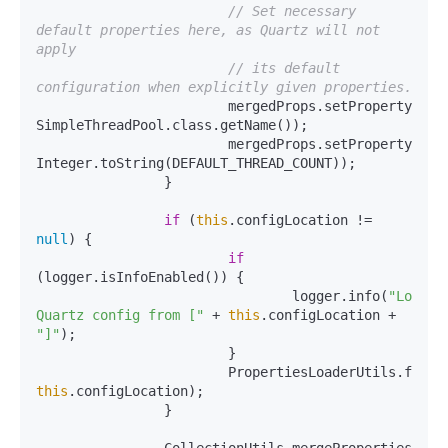
// Set necessary 
default properties here, as Quartz will not 
apply
// its default 
configuration when explicitly given properties.
			mergedProps.setProperty(StdSchedulerFactory.PROP_THREAD_POOL_CLASS, 
SimpleThreadPool.class.getName());

			mergedProps.setProperty(PROP_THREAD_COUNT, 
Integer.toString(DEFAULT_THREAD_COUNT));

		}

if
 (
this
.configLocation != 
null
) {

if
(logger.isInfoEnabled()) {

				logger.info(
"Loading
Quartz config from ["
 + 
this
.configLocation + 
"]"
);

			}

this
.configLocation);

		}
