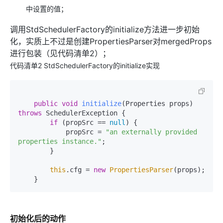
中设置的值；
调用StdSchedulerFactory的initialize方法进一步初始
化，实质上不过是创建PropertiesParser对mergedProps
进行包装（见代码清单2）；
代码清单2 StdSchedulerFactory的initialize实现
public
void
initialize
(Properties props)
throws
 SchedulerException {

if
 (propSrc == 
null
) {

            propSrc = 
"an externally provided 
properties instance."
;

        }

this
.cfg = 
new
PropertiesParser
(props);

    }
初始化后的动作