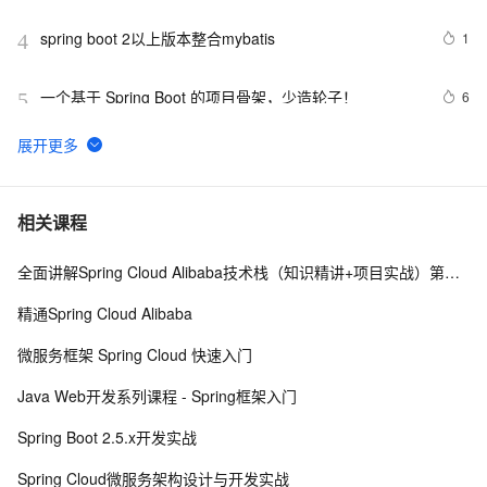
spring boot 2以上版本整合mybatis
1
4
一个基于 Spring Boot 的项目骨架，少造轮子！ 
6
5
Spring事务传播行为
7
6
Spring security
585
7
相关课程
全面讲解Spring Cloud Alibaba技术栈（知识精讲+项目实战）第二阶段
微服务框架（十九）Spring Boot 可视化监控 
9
8
Prometheus + Grafana
精通Spring Cloud Alibaba
Spring Boot+Netty+Websocket实现后台向前端推送信息
6
9
微服务框架 Spring Cloud 快速入门
SpringMVC中类型转换器Converter＜S,T＞详解
10
10
Java Web开发系列课程 - Spring框架入门
Spring Boot 2.5.x开发实战
Spring Cloud微服务架构设计与开发实战