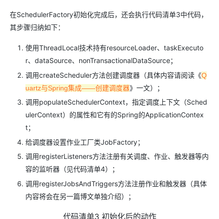
在SchedulerFactory初始化完成后，还会执行代码清单3中代码，
其步骤归纳如下：
使用ThreadLocal技术持有resourceLoader、taskExecuto
r、dataSource、nonTransactionalDataSource；
调用createScheduler方法创建调度器（具体内容请阅读《
Q
》一文）；
uartz与Spring集成——创建调度器
调用populateSchedulerContext，指定调度上下文（Sched
ulerContext）的属性和它有的Spring的ApplicationContex
t；
给调度器设置作业工厂类JobFactory；
调用registerListeners方法注册有关调度、作业、触发器等内
容的监听器（见代码清单4）；
调用registerJobsAndTriggers方法注册作业和触发器（具体
内容将会在另一篇博文单独介绍）；
代码清单3 初始化后的动作