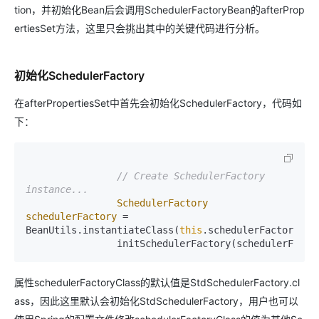
tion，并初始化Bean后会调用SchedulerFactoryBean的afterProp
ertiesSet方法，这里只会挑出其中的关键代码进行分析。
初始化SchedulerFactory
在afterPropertiesSet中首先会初始化SchedulerFactory，代码如
下：
// Create SchedulerFactory 
instance...
SchedulerFactory
schedulerFactory
=
BeanUtils.instantiateClass(
this
.schedulerFactoryClas
		initSchedulerFactory(schedulerFacto
属性schedulerFactoryClass的默认值是StdSchedulerFactory.cl
ass，因此这里默认会初始化StdSchedulerFactory，用户也可以