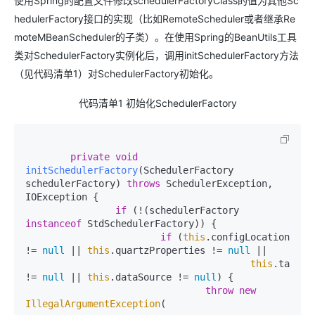
使用Spring的配置文件修改schedulerFactoryClass的值为其他Sc
hedulerFactory接口的实现（比如RemoteScheduler或者继承Re
moteMBeanScheduler的子类）。在使用Spring的BeanUtils工具
类对SchedulerFactory实例化后，调用initSchedulerFactory方法
（见代码清单1）对SchedulerFactory初始化。
代码清单1 初始化SchedulerFactory
private
void
initSchedulerFactory
(SchedulerFactory 
schedulerFactory)
throws
 SchedulerException, 
IOException {

if
 (!(schedulerFactory 
instanceof
 StdSchedulerFactory)) {

if
 (
this
.configLocation 
!= 
null
 || 
this
.quartzProperties != 
null
 ||

this
.taskExe
!= 
null
 || 
this
.dataSource != 
null
) {

throw
new
IllegalArgumentException
(
