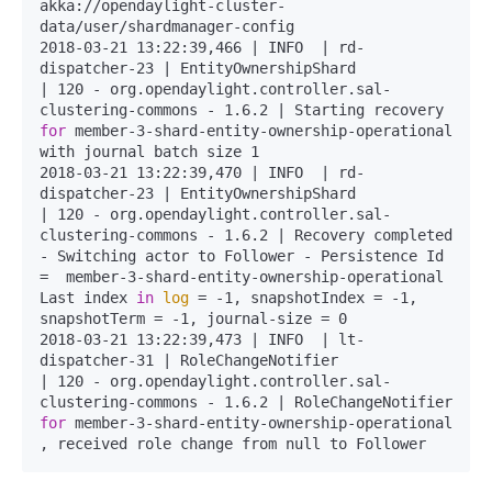
akka://opendaylight-cluster-
data/user/shardmanager-config

2018-03-21 13:22:39,466 | INFO  | rd-
dispatcher-23 | EntityOwnershipShard             
| 120 - org.opendaylight.controller.sal-
clustering-commons - 1.6.2 | Starting recovery 
for
 member-3-shard-entity-ownership-operational 
with journal batch size 1

2018-03-21 13:22:39,470 | INFO  | rd-
dispatcher-23 | EntityOwnershipShard             
| 120 - org.opendaylight.controller.sal-
clustering-commons - 1.6.2 | Recovery completed 
- Switching actor to Follower - Persistence Id 
=  member-3-shard-entity-ownership-operational 
Last index 
in
log
 = -1, snapshotIndex = -1, 
snapshotTerm = -1, journal-size = 0

2018-03-21 13:22:39,473 | INFO  | lt-
dispatcher-31 | RoleChangeNotifier               
| 120 - org.opendaylight.controller.sal-
clustering-commons - 1.6.2 | RoleChangeNotifier 
for
 member-3-shard-entity-ownership-operational 
, received role change from null to Follower