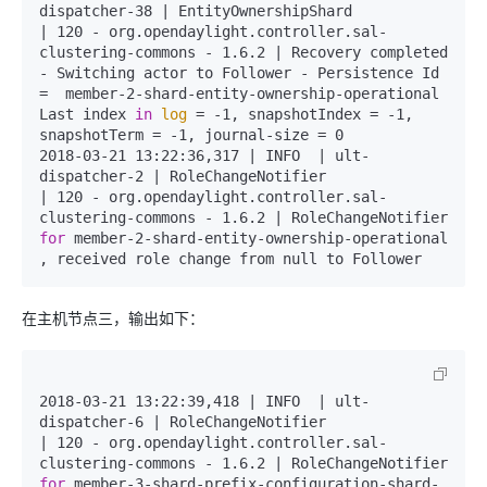
dispatcher-38 | EntityOwnershipShard             
| 120 - org.opendaylight.controller.sal-
clustering-commons - 1.6.2 | Recovery completed 
- Switching actor to Follower - Persistence Id 
=  member-2-shard-entity-ownership-operational 
Last index 
in
log
 = -1, snapshotIndex = -1, 
snapshotTerm = -1, journal-size = 0

2018-03-21 13:22:36,317 | INFO  | ult-
dispatcher-2 | RoleChangeNotifier               
| 120 - org.opendaylight.controller.sal-
clustering-commons - 1.6.2 | RoleChangeNotifier 
for
 member-2-shard-entity-ownership-operational 
, received role change from null to Follower
在主机节点三，输出如下：
2018-03-21 13:22:39,418 | INFO  | ult-
dispatcher-6 | RoleChangeNotifier               
| 120 - org.opendaylight.controller.sal-
clustering-commons - 1.6.2 | RoleChangeNotifier 
for
 member-3-shard-prefix-configuration-shard-