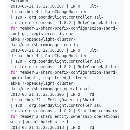
Follower

2018-03-21 13:22:36,287 | INFO  | ult-
dispatcher-4 | RoleChangeNotifier               
| 120 - org.opendaylight.controller.sal-
clustering-commons - 1.6.2 | RoleChangeNotifier 
for
 member-2-shard-prefix-configuration-shard-
config , registered listener 
akka://opendaylight-cluster-
data/user/shardmanager-config

2018-03-21 13:22:36,287 | INFO  | ult-
dispatcher-4 | RoleChangeNotifier               
| 120 - org.opendaylight.controller.sal-
clustering-commons - 1.6.2 | RoleChangeNotifier 
for
 member-2-shard-prefix-configuration-shard-
operational , registered listener 
akka://opendaylight-cluster-
data/user/shardmanager-operational

2018-03-21 13:22:36,305 | INFO  | rd-
dispatcher-32 | EntityOwnershipShard             
| 120 - org.opendaylight.controller.sal-
clustering-commons - 1.6.2 | Starting recovery 
for
 member-2-shard-entity-ownership-operational 
with journal batch size 1

2018-03-21 13:22:36,313 | INFO  | rd-