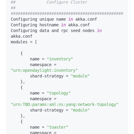
##             Configure Cluster              
##
################################################
Configuring unique name 
in
 akka.conf

Configuring hostname 
in
 akka.conf

Configuring data and rpc seed nodes 
in
akka.conf

modules = [

    {

        name = 
"inventory"
        namespace = 
"urn:opendaylight:inventory"
        shard-strategy = 
"module"
    },

    {

        name = 
"topology"
        namespace = 
"urn:TBD:params:xml:ns:yang:network-topology"
        shard-strategy = 
"module"
    },

    {

        name = 
"toaster"
        namespace = 