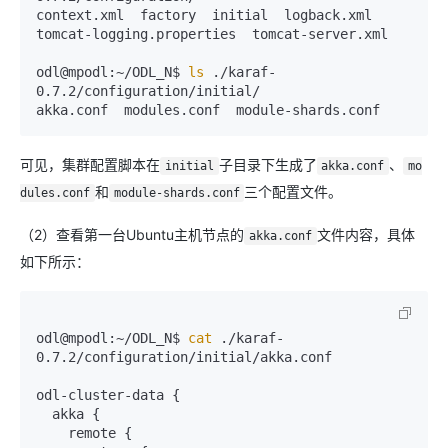
context.xml  factory  initial  logback.xml  
tomcat-logging.properties  tomcat-server.xml

odl@mpodl:~/ODL_N$ 
ls
 ./karaf-
0.7.2/configuration/initial/

akka.conf  modules.conf  module-shards.conf
可见，集群配置脚本在
子目录下生成了
、
initial
akka.conf
mo
和
三个配置文件。
dules.conf
module-shards.conf
（2）查看第一台Ubuntu主机节点的
文件内容，具体
akka.conf
如下所示：
odl@mpodl:~/ODL_N$ 
cat
 ./karaf-
0.7.2/configuration/initial/akka.conf 

odl-cluster-data {

  akka {

    remote {
