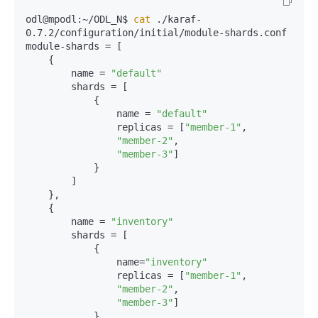
odl@mpodl:~/ODL_N$ 
cat
 ./karaf-
0.7.2/configuration/initial/module-shards.conf 

module-shards = [

    {

        name = 
"default"
        shards = [

            {

                name = 
"default"
                replicas = [
"member-1"
,

"member-2"
,

"member-3"
]

            }

        ]

    },

    {

        name = 
"inventory"
        shards = [

            {

                name=
"inventory"
                replicas = [
"member-1"
,

"member-2"
,

"member-3"
]

            }
