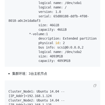
                logical name: /dev/sda1

                logical name: /

                version: 1.0

                serial: 65d80188-ddfb-4f08-
8018-a0c2e1da8af3

                size: 46GiB

                capacity: 46GiB

           *-volume:1

                description: Extended partition

                physical 
id
: 2

                bus info: scsi@0:0.0.0,2

                logical name: /dev/sda2

                size: 4093MiB

                capacity: 4093MiB
集群环境：3台主机节点
Cluster_Node1: Ubuntu 14.04 -- 
[IP_Addr]=192.168.1.124

Cluster_Node2: Ubuntu 14.04 -- 
[IP_Addr]=192.168.1.125
