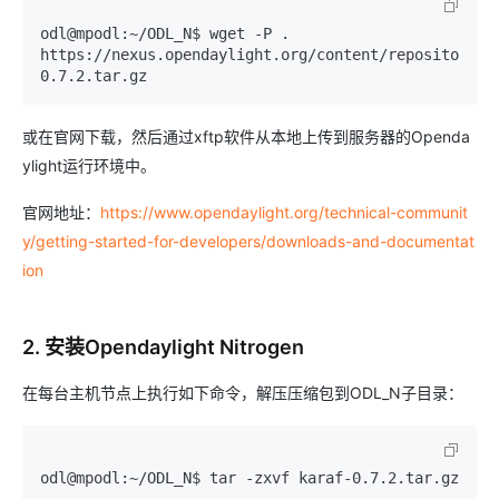
odl@mpodl:~/ODL_N$ wget -P . 
https://nexus.opendaylight.org/content/repositories
0.7.2.tar.gz
或在官网下载，然后通过xftp软件从本地上传到服务器的Openda
ylight运行环境中。
官网地址：
https://www.opendaylight.org/technical-communit
y/getting-started-for-developers/downloads-and-documentat
ion
2. 安装Opendaylight Nitrogen
在每台主机节点上执行如下命令，解压压缩包到ODL_N子目录：
odl@mpodl:~/ODL_N$ tar -zxvf karaf-0.7.2.tar.gz