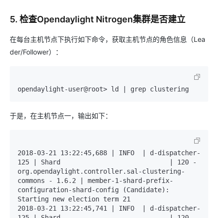
5. 检查Opendaylight Nitrogen集群是否建立
在每台主机节点下执行如下命令，获取主机节点的角色信息（Lea
der/Follower）：
opendaylight-user@root> ld | grep clustering
于是，在主机节点一，输出如下：
2018-03-21 13:22:45,688 | INFO  | d-dispatcher-
125 | Shard                            | 120 - 
org.opendaylight.controller.sal-clustering-
commons - 1.6.2 | member-1-shard-prefix-
configuration-shard-config (Candidate): 
Starting new election term 21

2018-03-21 13:22:45,741 | INFO  | d-dispatcher-
125 | Shard                            | 120 - 