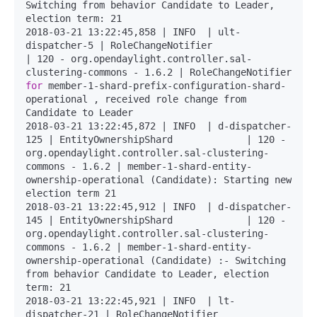
Switching from behavior Candidate to Leader, 
election term: 21

2018-03-21 13:22:45,858 | INFO  | ult-
dispatcher-5 | RoleChangeNotifier               
| 120 - org.opendaylight.controller.sal-
clustering-commons - 1.6.2 | RoleChangeNotifier 
for
 member-1-shard-prefix-configuration-shard-
operational , received role change from 
Candidate to Leader

2018-03-21 13:22:45,872 | INFO  | d-dispatcher-
125 | EntityOwnershipShard             | 120 - 
org.opendaylight.controller.sal-clustering-
commons - 1.6.2 | member-1-shard-entity-
ownership-operational (Candidate): Starting new 
election term 21

2018-03-21 13:22:45,912 | INFO  | d-dispatcher-
145 | EntityOwnershipShard             | 120 - 
org.opendaylight.controller.sal-clustering-
commons - 1.6.2 | member-1-shard-entity-
ownership-operational (Candidate) :- Switching 
from behavior Candidate to Leader, election 
term: 21

2018-03-21 13:22:45,921 | INFO  | lt-
dispatcher-21 | RoleChangeNotifier               