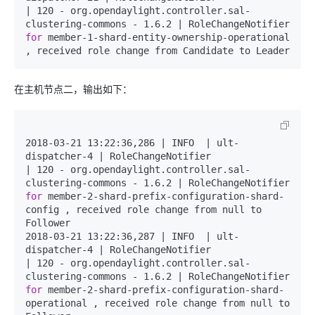
| 120 - org.opendaylight.controller.sal-
clustering-commons - 1.6.2 | RoleChangeNotifier 
for
 member-1-shard-entity-ownership-operational 
, received role change from Candidate to Leader
在主机节点二，输出如下：
2018-03-21 13:22:36,286 | INFO  | ult-
dispatcher-4 | RoleChangeNotifier               
| 120 - org.opendaylight.controller.sal-
clustering-commons - 1.6.2 | RoleChangeNotifier 
for
 member-2-shard-prefix-configuration-shard-
config , received role change from null to 
Follower

2018-03-21 13:22:36,287 | INFO  | ult-
dispatcher-4 | RoleChangeNotifier               
| 120 - org.opendaylight.controller.sal-
clustering-commons - 1.6.2 | RoleChangeNotifier 
for
 member-2-shard-prefix-configuration-shard-
operational , received role change from null to 