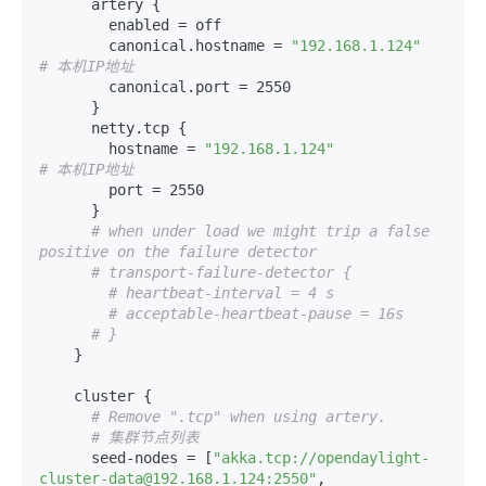
      artery {

        enabled = off

        canonical.hostname = 
"192.168.1.124"
# 本机IP地址
        canonical.port = 2550

      }

      netty.tcp {

        hostname = 
"192.168.1.124"
# 本机IP地址
        port = 2550

      }

# when under load we might trip a false 
positive on the failure detector
# transport-failure-detector {
# heartbeat-interval = 4 s
# acceptable-heartbeat-pause = 16s
# }
    }

    cluster {

# Remove ".tcp" when using artery.
# 集群节点列表
      seed-nodes = [
"akka.tcp://opendaylight-
cluster-data@192.168.1.124:2550"
,
