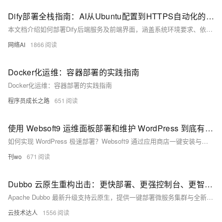
Dify部署全栈指南：AI从Ubuntu配置到HTTPS自动化的10倍秘籍
本文档介绍如何部署Dify后端服务及前端界面，涵盖系统环境要求、依赖安装、代码拉取、环境变量配置、服务启动、数据库管理及常见问题解决方案，适用于开发与生产环境部署。
网络AI
1866
Docker化运维：容器部署的实践指南
Docker化运维：容器部署的实践指南
程序员成长之路
651
使用 Websoft9 运维面板部署和维护 WordPress 到底有多简单？
如何实现 WordPress 极速部署？Websoft9 通过应用商店一键安装与可视化运维管理，10 分钟完成零门槛上线。
刊wo
671
Dubbo 云原生重构出击：更快部署、更强控制台、更智能运维
Apache Dubbo 最新升级支持云原生，提供一键部署微服务集群与全新可视化控制台，提升全生命周期管理体验，助力企业高效构建云原生应用。
云技术达人
1556