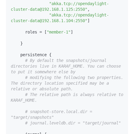
"akka.tcp://opendaylight-
cluster-data@192.168.1.125:2550"
,

"akka.tcp://opendaylight-
cluster-data@192.168.1.104:2550"
]

      roles = [
"member-1"
]

    }

    persistence {

# By default the snapshots/journal 
directories live in KARAF_HOME. You can choose 
to put it somewhere else by
# modifying the following two properties. 
The directory location specified may be a 
relative or absolute path. 
# The relative path is always relative to 
KARAF_HOME.
# snapshot-store.local.dir = 
"target/snapshots"
# journal.leveldb.dir = "target/journal"