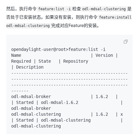
然后，执行命令
检查
是
feature:list -i
odl-mdsal-clustering
否处于已安装状态。如果没有安装，则执行命令
feature:install
完成对应Feature的安装。
odl-mdsal-clustering
opendaylight-user@root>feature:list -i

Name                            | Version | 
Required | State   | Repository                      
| Description

-----------------------------------------------
-----------------------------------------------
-----------------------------------------------
-------

odl-mdsal-broker                | 1.6.2   |          
| Started | odl-mdsal-1.6.2                 | 
odl-mdsal-broker

odl-mdsal-clustering            | 1.6.2   | x        
| Started | odl-mdsal-clustering            | 
odl-mdsal-clustering