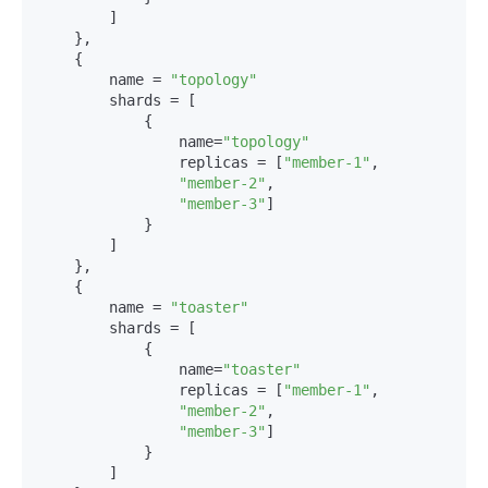
        ]

    },

    {

        name = 
"topology"
        shards = [

            {

                name=
"topology"
                replicas = [
"member-1"
,

"member-2"
,

"member-3"
]

            }

        ]

    },

    {

        name = 
"toaster"
        shards = [

            {

                name=
"toaster"
                replicas = [
"member-1"
,

"member-2"
,

"member-3"
]

            }

        ]
