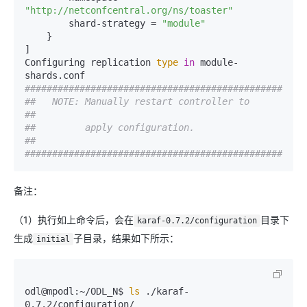
"http://netconfcentral.org/ns/toaster"
        shard-strategy = 
"module"
    }

]

Configuring replication 
type
in
 module-
################################################
##   NOTE: Manually restart controller to     
##
##         apply configuration.               
##
################################################
备注：
（1）执行如上命令后，会在
目录下
karaf-0.7.2/configuration
生成
子目录，结果如下所示：
initial
odl@mpodl:~/ODL_N$ 
ls
 ./karaf-
0.7.2/configuration/
