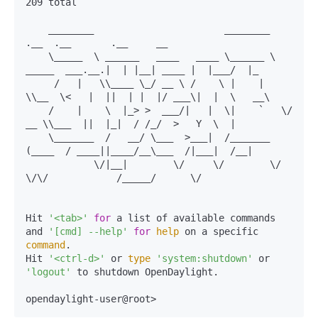
209 total

    ________                       ________                
.__  .__       .__     __       

    \_____  \ ______   ____   ____ \______ \ 
_____  ___.__.|  | |__| ____ |  |___/  |_     

     /   |   \\____ \_/ __ \ /    \ |    |  
\\__  \<   |  ||  | |  |/ ___\|  |  \   __\    

    /    |    \  |_> >  ___/|   |  \|    `   \/ 
__ \\___  ||  |_|  / /_/  >   Y  \  |      

    \_______  /   __/ \___  >___|  /_______  
(____  / ____||____/__\___  /|___|  /__|      

            \/|__|        \/     \/        \/     
\/\/            /_____/      \/          

Hit 
'<tab>'
for
 a list of available commands

and 
'[cmd] --help'
for
help
 on a specific 
command
.

Hit 
'<ctrl-d>'
 or 
type
'system:shutdown'
 or 
'logout'
 to shutdown OpenDaylight.

opendaylight-user@root>