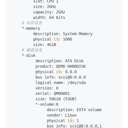
          slot: CPU 1

          size: 2GHz

          capacity: 2GHz

          width: 64 bits

# 内存信息
     *-memory

          description: System Memory

          physical 
id
: 1000

          size: 4GiB

# 硬盘信息
     *-disk

           description: ATA Disk

           product: QEMU HARDDISK

           physical 
id
: 0.0.0

           bus info: scsi@0:0.0.0

           logical name: /dev/sda

           version: 0

           serial: QM00001

           size: 50GiB (53GB)

           *-volume:0

                description: EXT4 volume

                vendor: Linux

                physical 
id
: 1

                bus info: scsi@0:0.0.0,1
