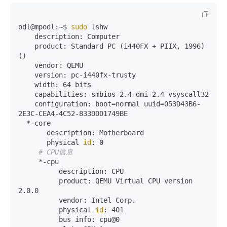
odl@mpodl:~$ 
sudo
 lshw        

    description: Computer

    product: Standard PC (i440FX + PIIX, 1996) 
()

    vendor: QEMU

    version: pc-i440fx-trusty

    width: 64 bits

    capabilities: smbios-2.4 dmi-2.4 vsyscall32

    configuration: boot=normal uuid=053D43B6-
2E3C-CEA4-4C52-833DDD1749BE

  *-core

       description: Motherboard

       physical 
id
: 0

# CPU信息 
     *-cpu

          description: CPU

          product: QEMU Virtual CPU version 
2.0.0

          vendor: Intel Corp.

          physical 
id
: 401

          bus info: cpu@0
