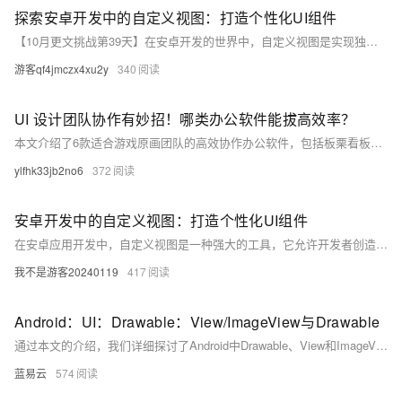
探索安卓开发中的自定义视图：打造个性化UI组件
【10月更文挑战第39天】在安卓开发的世界中，自定义视图是实现独特界面设计的关键。本文将引导你理解自定义视图的概念、创建流程，以及如何通过它们增强应用的用户体验。我们将从基础出发，逐步深入，最终让你能够自信地设计和实现专属的UI组件。
游客qf4jmczx4xu2y
340
UI 设计团队协作有妙招！哪类办公软件能拔高效率？
本文介绍了6款适合游戏原画团队的高效协作办公软件，包括板栗看板及5款国外软件。这些软件通过可视化任务管理、灵活的任务分配、强大的文件管理和版本控制、便捷的沟通机制等功能，帮助团队提升创作效率，促进成员间无缝协作，适应不同规模和需求的游戏原画项目。
ylfhk33jb2no6
372
安卓开发中的自定义视图：打造个性化UI组件
在安卓应用开发中，自定义视图是一种强大的工具，它允许开发者创造独一无二的用户界面元素，从而提升应用的外观和用户体验。本文将通过一个简单的自定义视图示例，引导你了解如何在安卓项目中实现自定义组件，并探讨其背后的技术原理。我们将从基础的View类讲起，逐步深入到绘图、事件处理以及性能优化等方面。无论你是初学者还是有经验的开发者，这篇文章都将为你提供有价值的见解和技巧。
我不是游客20240119
417
Android：UI：Drawable：View/ImageView与Drawable
通过本文的介绍，我们详细探讨了Android中Drawable、View和ImageView的使用方法及其相互关系。Drawable作为图像和图形的抽象表示，提供了丰富的子类和自定义能力，使得开发者能够灵活地实现各种UI效果。View和ImageView则通过使用Drawable实现了各种图像和图形的显示需求。希望本文能为您在Android开发中使用Drawable提供有价值的参考和指导。
蓝易云
574