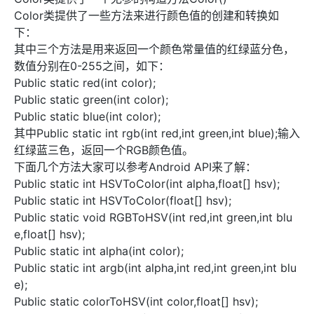
Color类提供了一些方法来进行颜色值的创建和转换如
下：
其中三个方法是用来返回一个颜色常量值的红绿蓝分色，
数值分别在0-255之间，如下：
Public static red(int color);
Public static green(int color);
Public static blue(int color);
其中Public static int rgb(int red,int green,int blue);输入
红绿蓝三色，返回一个RGB颜色值。
下面几个方法大家可以参考Android API来了解：
Public static int HSVToColor(int alpha,float[] hsv);
Public static int HSVToColor(float[] hsv);
Public static void RGBToHSV(int red,int green,int blu
e,float[] hsv);
Public static int alpha(int color);
Public static int argb(int alpha,int red,int green,int blu
e);
Public static colorToHSV(int color,float[] hsv);