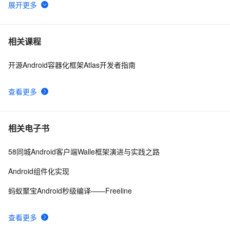
自己动手写UI库——引入ExtJs（布局）
588
6
前端设计系统和UI组件库的搭建
8
7
相关课程
开源Android容器化框架Atlas开发者指南
unity-2D游戏官方案例--带视频案例（1）（层级渲染，物
7
8
理碰撞，粒子动画，UI等多位基础一体化）
查看更多
iOS开发UI篇—无限轮播（功能完善）
5
9
element-ui：el-dialog遮罩层变黑
8
10
相关电子书
58同城Android客户端Walle框架演进与实践之路
Android组件化实现
蚂蚁聚宝Android秒级编译——Freeline
查看更多