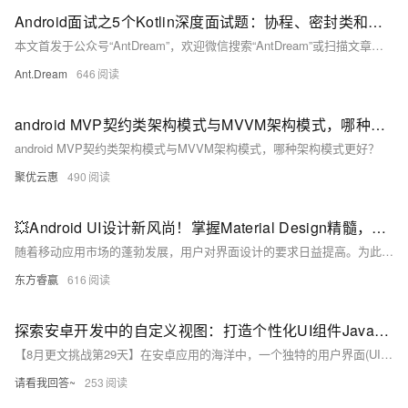
Android面试之5个Kotlin深度面试题：协程、密封类和高阶函数
本文首发于公众号“AntDream”，欢迎微信搜索“AntDream”或扫描文章底部二维码关注，和我一起每天进步一点点。文章详细解析了Kotlin中的协程、扩展函数、高阶函数、密封类及`inline`和`reified`关键字在Android开发中的应用，帮助读者更好地理解和使用这些特性。
Ant.Dream
646
android MVP契约类架构模式与MVVM架构模式，哪种架构模式更好？
android MVP契约类架构模式与MVVM架构模式，哪种架构模式更好？
聚优云惠
490
💥Android UI设计新风尚！掌握Material Design精髓，让你的界面颜值爆表！🎨
随着移动应用市场的蓬勃发展，用户对界面设计的要求日益提高。为此，掌握由Google推出的Material Design设计语言成为提升应用颜值和用户体验的关键。本文将带你深入了解Material Design的核心原则，如真实感、统一性和创新性，并通过丰富的组件库及示例代码，助你轻松打造美观且一致的应用界面。无论是色彩搭配还是动画效果，Material Design都能为你的Android应用增添无限魅力。
东方睿赢
616
探索安卓开发中的自定义视图：打造个性化UI组件Java中的异常处理：从基础到高级
【8月更文挑战第29天】在安卓应用的海洋中，一个独特的用户界面(UI)能让应用脱颖而出。自定义视图是实现这一目标的强大工具。本文将通过一个简单的自定义计数器视图示例，展示如何从零开始创建一个具有独特风格和功能的安卓UI组件，并讨论在此过程中涉及的设计原则、性能优化和兼容性问题。准备好让你的应用与众不同了吗？让我们开始吧！
请看我回答~
253