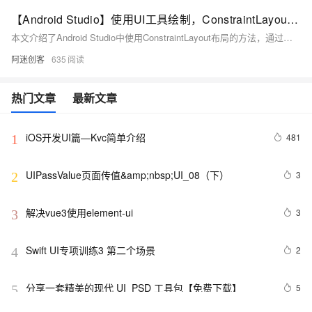
【Android Studio】使用UI工具绘制，ConstraintLayout 限制性布局，快速上手
本文介绍了Android Studio中使用ConstraintLayout布局的方法，通过创建布局文件、设置控件约束等步骤，快速上手UI设计，并提供了一个TV Launcher界面布局的绘制示例。
阿迷创客
635
热门文章
最新文章
iOS开发UI篇—Kvc简单介绍
481
1
UIPassValue页面传值&amp;nbsp;UI_08（下）
3
2
解决vue3使用element-ui
3
3
Swift UI专项训练3 第二个场景
2
4
分享一套精美的现代 UI  PSD 工具包【免费下载】
5
5