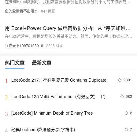
在处理Excel数据时，我们常需要根据列值将数据分到不同的工作表或文件中。本文通过Python和VBA两种方法实现该操作：使用Python的`pandas`库按年级拆分为多个文件，再通过VBA宏按班级生成新的工作表，帮助高效整理复杂数据。
鱼的爱情看不出泪水
847
用 Excel+Power Query 做电商数据分析：从 “每天加班整理数据” 到 “一键生成报表” 的配置教程
在电商运营中，数据是增长的关键驱动力。然而，传统的手工数据处理方式效率低下，耗费大量时间且易出错。本文介绍如何利用 Excel 中的 Power Query 工具，自动化完成电商数据的采集、清洗与分析，大幅提升数据处理效率。通过某美妆电商的实战案例，详细拆解从多平台数据整合到可视化报表生成的全流程，帮助电商从业者摆脱繁琐操作，聚焦业务增长，实现数据驱动的高效运营。
兵临天下19970108016
2296
热门文章
最新文章
LeetCode 217：存在重复元素	Contains Duplicate
9391
1
LeetCode 125 Valid Palindrome（有效回文）（*）
682
2
[LeetCode] Minimum Depth of Binary Tree
2
3
经典Leetcode算法题分享(字符串)
7
4