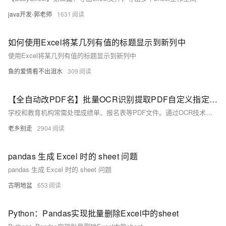
java开发-郭老师
1631
如何使用Excel将某几列有值的标题显示到新列中
使用Excel将某几列有值的标题显示到新列中
鱼的爱情看不出泪水
309
【全自动改PDF名】批量OCR识别提取PDF自定义指定区域内容保存到 Excel 以及根据PDF文件内容的标题来批量重命名
学校和教育机构常需处理成绩单、报名表等PDF文件。通过OCR技术，可自动提取学生信息并录入Excel，便于统计分析和存档管理。本文介绍使用阿里云服务实现批量OCR识别、内容提取、重命名及导出表格的完整步骤，包括开通相关服务、编写代码、部署函数计算和设置自动化触发器等。提供Python示例代码和详细操作指南，帮助用户高效处理PDF文件。 链接： - 百度网盘：[链接](https://pan.baidu.com/s/1mWsg7mDZq2pZ8xdKzdn5Hg?pwd=8866) - 腾讯网盘：[链接](https://share.weiyun.com/a77jklXK)
老乡别走
2904
pandas 生成 Excel 时的 sheet 问题
pandas 生成 Excel 时的 sheet 问题
古明地盆
653
Python：Pandas实现批量删除Excel中的sheet