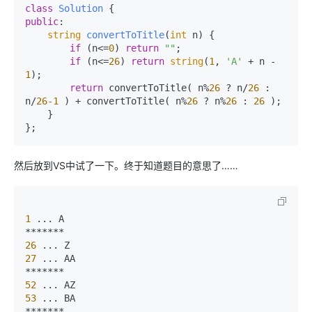
class
Solution
public
:

string
convertToTitle
(
int
 n
)
 {

if
 (n<=
0
) 
return
""
;

if
 (n<=
26
) 
return
string
(
1
, 
'A'
 + n - 
1
);

return
 convertToTitle( n%
26
 ? n/
26
 : 
n/
26
-1
 ) + convertToTitle( n%
26
 ? n%
26
 : 
26
 );

    }

};
然后放到VS中试了一下。终于知道题目的意思了……
1
*
*
*
*
*
*
*
26
27
*
*
*
*
*
*
*
52
53
*
*
*
*
*
*
*