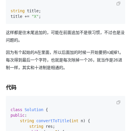
string
 title;

title += 
"X"
;
这样都是往末尾追加的，可能在前面追加不是很习惯，不过也是没
问题的。
因为有个起始的A在里面，所以后面加的时候一开始要把n减掉1。
每次得到最后一个字符，也就是每次除掉一个26，就当作是26进
制一样，其实和十进制是相通的。
代码
class
Solution
public
:

string
convertToTitle
(
int
 n
)
 {

string
 res;
