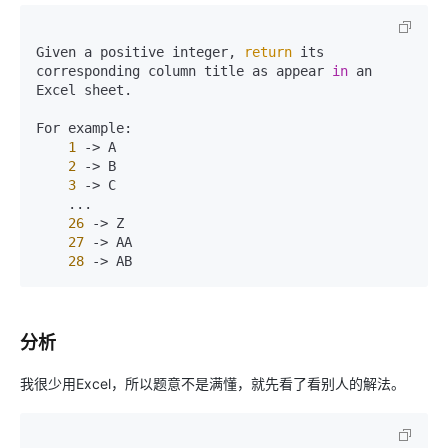
Given a positive integer
,
return
 its 
corresponding column title as appear 
in
 an 
Excel sheet.

For example
:
1
->
 A

2
->
 B

3
->
 C

    ...

26
->
 Z

27
->
 AA

28
->
 AB 
分析
我很少用Excel，所以题意不是满懂，就先看了看别人的解法。