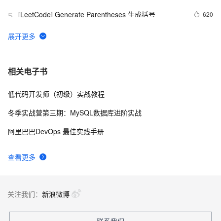
[LeetCode] Generate Parentheses 生成括号
620
5
LeetCode 209：最小长度的子数组 Minimum Size 
508
6
Subarray Sum
[LeetCode] Implement Stack using Queues 用队列来
709
7
相关电子书
实现栈
低代码开发师（初级）实战教程
[LeetCode] Shortest Word Distance
600
8
冬季实战营第三期：MySQL数据库进阶实战
[LeetCode] Nim Game
589
9
阿里巴巴DevOps 最佳实践手册
leetcode  226 Invert Binary Tree 翻转二叉树
724
10
查看更多
关注我们：
新浪微博