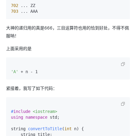
702
703
 ... AAA
大神的递归用的真是666，三目运算符也用的恰到好处，不得不佩
服呐！
上面采用的是
'A'
 + n - 1
紧接着，我写了如下代码：
#
include
<iostream>
using
namespace
 std;

string 
convertToTitle
(
int
 n)
{

    string title;
