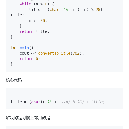
while
 (n > 
0
) {

        title = (
char
)(
'A'
 + (--n) % 
26
) + 
title;

        n /= 
26
;

    }

return
 title;

}

int
main
()
{

    cout << 
convertToTitle
(
702
);

return
0
;

}
核心代码
title = (
char
)(
'A'
 + (
--n) % 26) + title;
解决的是习惯上都用的是