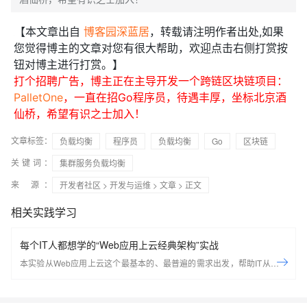
【本文章出自
博客园深蓝居
，转载请注明作者出处,如果
您觉得博主的文章对您有很大帮助，欢迎点击右侧打赏按
钮对博主进行打赏。】
打个招聘广告，博主正在主导开发一个跨链区块链项目：
PalletOne
，一直在招Go程序员，待遇丰厚，坐标北京酒
仙桥，希望有识之士加入！
文章标签：
负载均衡
程序员
负载均衡
Go
区块链
关键词：
集群服务负载均衡
来 源：
开发者社区
>
开发与运维
>
文章
> 正文
相关实践学习
每个IT人都想学的“Web应用上云经典架构”实战
本实验从Web应用上云这个最基本的、最普遍的需求出发，帮助IT从业者
们通过“阿里云Web应用上云解决方案”，了解一个企业级Web应用上云的
常见架构，了解如何构建一个高可用、可扩展的企业级应用架构。