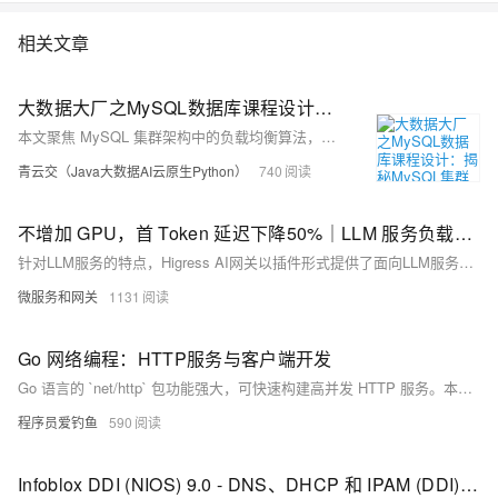
相关文章
大数据大厂之MySQL数据库课程设计：揭秘MySQL集群架构负载均衡核心算法：从理论到Java代码实战，让你的数据库性能飙升！
本文聚焦 MySQL 集群架构中的负载均衡算法，阐述其重要性。详细介绍轮询、加权轮询、最少连接、加权最少连接、随机、源地址哈希等常用算法，分析各自优缺点及适用场景。并提供 Java 语言代码实现示例，助力直观理解。文章结构清晰，语言通俗易懂，对理解和应用负载均衡算法具有实用价值和参考价值。
青云交（Java大数据AI云原生Python）
740
不增加 GPU，首 Token 延迟下降50%｜LLM 服务负载均衡的新实践
针对LLM服务的特点，Higress AI网关以插件形式提供了面向LLM服务的负载均衡算法，包括全局最小请求数负载均衡、前缀匹配负载均衡以及GPU感知负载均衡，能够在不增加硬件成本的前提下，提升系统的吞吐能力、降低响应延迟，并实现更公平、高效的任务调度。
微服务和网关
1131
Go 网络编程：HTTP服务与客户端开发
Go 语言的 `net/http` 包功能强大，可快速构建高并发 HTTP 服务。本文从创建简单 HTTP 服务入手，逐步讲解请求与响应对象、URL 参数处理、自定义路由、JSON 接口、静态文件服务、中间件编写及 HTTPS 配置等内容。通过示例代码展示如何使用 `http.HandleFunc`、`http.ServeMux`、`http.Client` 等工具实现常见功能，帮助开发者掌握构建高效 Web 应用的核心技能。
程序员爱钓鱼
590
Infoblox DDI (NIOS) 9.0 - DNS、DHCP 和 IPAM (DDI) 核心网络服务管理