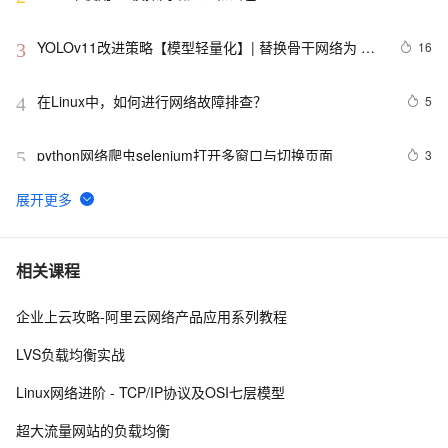
YOLOv11改进策略【模型轻量化】| 替换骨干网络为 
16
3
GhostNet V3 2024华为的重参数轻量化模型
在Linux中，如何进行网络故障排查？ 
5
4
python网络爬虫selenium打开多窗口与切换页面
3
5
Android监听手机网络变化
5
6
网络基础 CAS协议学习总结 
10
7
相关课程
企业上云攻略-阿里云网络产品应用系列教程
企业运维训练营之云上网络原理和实战（第2期），助力
8
8
从业者在云上网络技术浪潮中站稳脚跟！
LVS负载均衡实战
【计算机网络】网络安全 : 对称密钥分配 ( 密钥分配 | 密
9
9
Linux网络进阶 - TCP/IP协议及OSI七层模型
钥分配中心 KDC | 对称密钥分配 | 密钥分配协议 | 
Kerberos 协议 )
对比了思科和华为网络设备的基本配置、接口配置、
12
10
超大流量网站的负载均衡