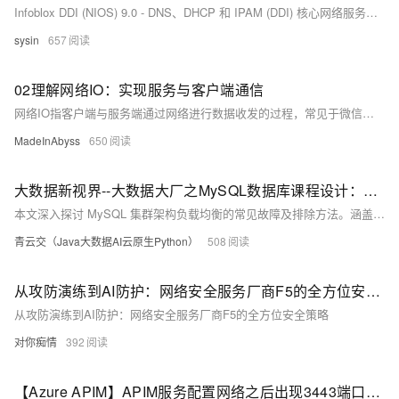
Infoblox DDI (NIOS) 9.0 - DNS、DHCP 和 IPAM (DDI) 核心网络服务管理
sysin
657
02理解网络IO：实现服务与客户端通信
网络IO指客户端与服务端通过网络进行数据收发的过程，常见于微信、QQ等应用。本文详解如何用C语言实现一个支持多客户端连接的TCP服务端，涉及socket编程、线程处理及通信流程，并分析“一消息一线程”模式的优缺点。
MadeInAbyss
650
大数据新视界--大数据大厂之MySQL数据库课程设计：MySQL集群架构负载均衡故障排除与解决方案
本文深入探讨 MySQL 集群架构负载均衡的常见故障及排除方法。涵盖请求分配不均、节点无法响应、负载均衡器故障等现象，介绍多种负载均衡算法及故障排除步骤，包括检查负载均衡器状态、调整算法、诊断修复节点故障等。还阐述了预防措施与确保系统稳定性的方法，如定期监控维护、备份恢复策略、团队协作与知识管理等。为确保 MySQL 数据库系统高可用性提供全面指导。
青云交（Java大数据AI云原生Python）
508
从攻防演练到AI防护：网络安全服务厂商F5的全方位安全策略
从攻防演练到AI防护：网络安全服务厂商F5的全方位安全策略
对你痴情
392
【Azure APIM】APIM服务配置网络之后出现3443端口不通，Management Endpoint不健康状态