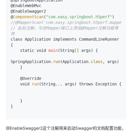
@SpringBootApplication

@EnableWebMvc

@EnableSwagger2

@
ComponentScan
(
"com.easy.springboot.h5perf"
//@MapperScan('com.easy.springboot.h5perf.mapper') 
// 此处注解，与在Mapper接口上添加@Mapper注解功能等
效
class Application implements CommandLineRunner 
{

    static void 
main
(String
[]
 args) {

SpringApplication
.run
(Application
.class
, args)

    }

    @Override

    void 
run
(String... args) throws Exception {

    }

}

@EnableSwagger2这个注解用来启动Swagger的文档配置功能，