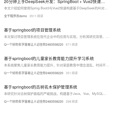
20分钟上手DeepSeek开发：SpringBoot + Vue2快速构建AI对话系统
本文介绍如何使用Spring Boot3与Vue2快速构建基于DeepSeek的AI对话系统。系统具备实时流式交互、Markdown内容渲染、前端安全防护等功能，采用响应式架构提升性能。后端以Spring Boot为核心，结合WebFlux和Lombok开发；前端使用Vue2配合WebSocket实现双向通信，并通过DOMPurify保障安全性。项目支持中文语义优化，API延迟低，成本可控，适合个人及企业应用。跟随教程，轻松开启AI应用开发之旅！
全干程序员demo
3511
基于springboot的项目管理系统
本文探讨项目管理系统在现代企业中的应用与实现，分析其研究背景、意义及现状，阐述基于SSM、Java、MySQL和Vue等技术构建系统的关键方法，展现其在提升管理效率、协同水平与风险管控方面的价值。
Q一个好的名字容易让人记住你2483558220
671
基于springboot的儿童家长教育能力提升学习系统
本系统聚焦儿童家长教育能力提升，针对家庭教育中理念混乱、时间不足、个性化服务缺失等问题，构建科学、系统、个性化的在线学习平台。融合Spring Boot、Vue等先进技术，整合优质教育资源，提供高效便捷的学习路径，助力家长掌握科学育儿方法，促进儿童全面健康发展，推动家庭和谐与社会进步。
Q一个好的名字容易让人记住你2483558220
351
基于springboot的古树名木保护管理系统
本研究针对古树保护面临的严峻挑战，构建基于Java、Vue、MySQL与Spring Boot技术的信息化管理系统，实现古树资源的动态监测、数据管理与科学保护，推动生态、文化与经济可持续发展。
Q一个好的名字容易让人记住你2483558220
298