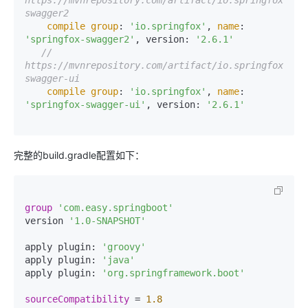
https://mvnrepository.com/artifact/io.springfox/spr
swagger2
compile
group
: 
'io.springfox'
, 
name
: 
'springfox-swagger2'
, version: 
'2.6.1'
// 
https://mvnrepository.com/artifact/io.springfox/spr
swagger-ui
compile
group
: 
'io.springfox'
, 
name
: 
'springfox-swagger-ui'
, version: 
'2.6.1'
完整的build.gradle配置如下：
group
'com.easy.springboot'
version 
'1.0-SNAPSHOT'
apply plugin: 
'groovy'
apply plugin: 
'java'
apply plugin: 
'org.springframework.boot'
sourceCompatibility
 = 
1.8