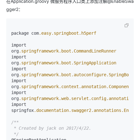
在Application.groovy 微服务程序入口类上添加注解@EnableSwa
gger2：
package com
.easy
.springboot
.h5perf
import 
org
.springframework
.boot
.CommandLineRunner
import 
org
.springframework
.boot
.SpringApplication
import 
org
.springframework
.boot
.autoconfigure
.SpringBootAp
import 
org
.springframework
.context
.annotation
.ComponentSca
import 
org
.springframework
.web
.servlet
.config
.annotation
.E
import 
springfox
.documentation
.swagger2
.annotations
.Enable
/**

 * Created by jack on 2017/4/22.

 */