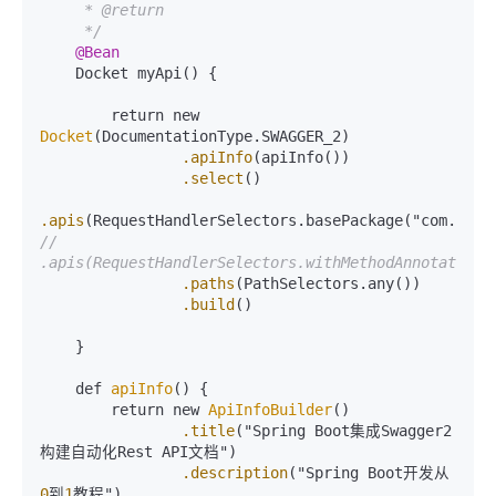
     * @return

     */
@Bean
    Docket myApi() {

        return new 
Docket
(DocumentationType.SWAGGER_2)

.apiInfo
(apiInfo())

.select
()

.apis
//                
.apis(RequestHandlerSelectors.withMethodAnnotation(
.paths
(PathSelectors.any())

.build
()

    }

    def 
apiInfo
() {

        return new 
ApiInfoBuilder
()

.title
("Spring Boot集成Swagger2
构建自动化Rest API文档")

.description
("Spring Boot开发从
0
到
1
教程")
