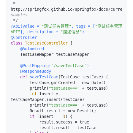
 * 
http://springfox.github.io/springfox/docs/current/
#
samples
@Api(
value = 
"测试任务管理"
, tags = [
"测试任务管理
API"
], description = 
"描述信息"
)
@Controller
class
TestCaseController
    @Autowired
    TestCaseMapper testCaseMapper

    @PostMapping(
"/saveTestCase"
)
    @ResponseBody
def
saveTestCase
(
TestCase testCase
) {

        testCase.gmtCreated = new Date()

        println(
"testCase==="
 + testCase)

int
 insert = 
testCaseMapper.insert(testCase)

        println(
"testCase==="
 + testCase)

        Result result = new Result()

if
 (insert == 
1
) {

            result.success = true

            result.result = testCase
