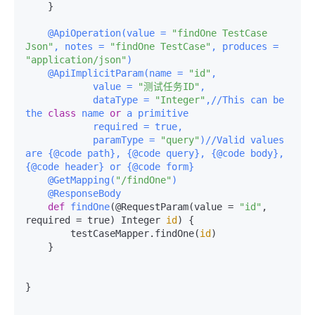
    }

    @ApiOperation(
value = 
"findOne TestCase 
Json"
, notes = 
"findOne TestCase"
, produces = 
"application/json"
)
    @ApiImplicitParam(
name = 
"id"
,

            value = 
"测试任务ID"
,

            dataType = 
"Integer"
,//This can be 
the 
class
 name 
or
 a primitive

            required = true,

            paramType = 
"query"
)//Valid values 
are {@code path}, {@code query}, {@code body}, 
{@code header} or {@code form}
    @GetMapping(
"/findOne"
)
    @ResponseBody
def
findOne
(
@RequestParam(
value = 
"id"
, 
required = true
) Integer 
id
) {

        testCaseMapper.findOne(
id
)

    }

}
