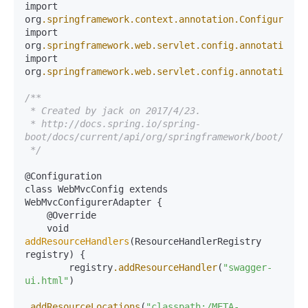
import 
org
.springframework
.context
.annotation
.Configuratio
import 
org
.springframework
.web
.servlet
.config
.annotation
.R
import 
org
.springframework
.web
.servlet
.config
.annotation
.W
/**

 * Created by jack on 2017/4/23.

 * http://docs.spring.io/spring-
boot/docs/current/api/org/springframework/boot/auto
 */
@Configuration

class WebMvcConfig extends 
WebMvcConfigurerAdapter {

    @Override

    void 
addResourceHandlers
(ResourceHandlerRegistry 
registry) {

        registry
.addResourceHandler
(
"swagger-
ui.html"
)

.addResourceLocations
(
"classpath:/META-