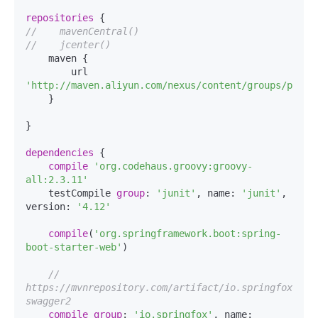
repositories
//    mavenCentral()
//    jcenter()
    maven {

        url 
'http://maven.aliyun.com/nexus/content/groups/publi
    }

}

dependencies
 {

compile
'org.codehaus.groovy:groovy-
all:2.3.11'
    testCompile 
group
: 
'junit'
, name: 
'junit'
, 
version: 
'4.12'
compile
(
'org.springframework.boot:spring-
boot-starter-web'
)

// 
https://mvnrepository.com/artifact/io.springfox/spr
swagger2
compile
group
: 
'io.springfox'
, name: 