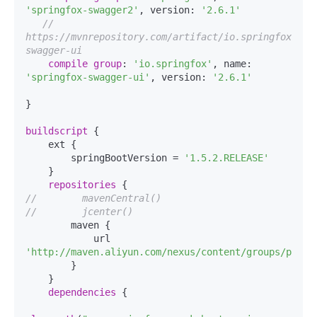
'springfox-swagger2'
, version: 
'2.6.1'
// 
https://mvnrepository.com/artifact/io.springfox/spr
swagger-ui
compile
group
: 
'io.springfox'
, name: 
'springfox-swagger-ui'
, version: 
'2.6.1'
}

buildscript
 {

    ext {

        springBootVersion = 
'1.5.2.RELEASE'
    }

repositories
//        mavenCentral()
//        jcenter()
        maven {

            url 
'http://maven.aliyun.com/nexus/content/groups/publi
        }

    }

dependencies
 {
