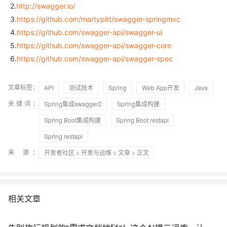
2.
http://swagger.io/
3.
https://github.com/martypitt/swagger-springmvc
4.
https://github.com/swagger-api/swagger-ui
5.
https://github.com/swagger-api/swagger-core
6.
https://github.com/swagger-api/swagger-spec
文章标签：
API
测试技术
Spring
Web App开发
Java
关键词：
Spring集成swagger2
Spring集成构建
Spring Boot集成构建
Spring Boot restapi
Spring restapi
来 源：
开发者社区
>
开发与运维
>
文章
> 正文
相关文章