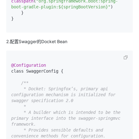
classpath
(
"org.springframework.boot:spring-
boot-gradle-plugin:${springBootVersion}"
)

    }

}

2.配置Swagger的Docket Bean
@Configuration
class SwaggerConfig {

/**

     * Docket: Springfox’s, primary api 
configuration mechanism is initialized for 
swagger specification 2.0

     *

     * A builder which is intended to be the 
primary interface into the swagger-springmvc 
framework.

     * Provides sensible defaults and 
convenience methods for configuration.
