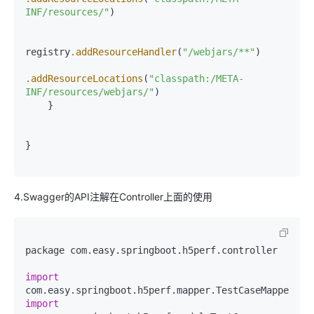
INF/resources/"
)

registry
.addResourceHandler
(
"/webjars/**"
)

.addResourceLocations
(
"classpath:/META-
INF/resources/webjars/"
)

    }

}

4.Swagger的API注解在Controller上面的使用
package com.easy.springboot.h5perf.controller

import
import