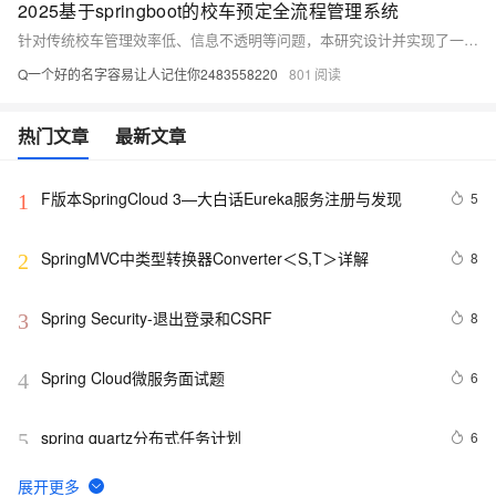
2025基于springboot的校车预定全流程管理系统
针对传统校车管理效率低、信息不透明等问题，本研究设计并实现了一套校车预定全流程管理系统。系统采用Spring Boot、Java、Vue和MySQL等技术，实现校车信息管理、在线预定、实时监控等功能，提升学校管理效率，保障学生出行安全，推动教育信息化发展。
Q一个好的名字容易让人记住你2483558220
801
热门文章
最新文章
F版本SpringCloud 3—大白话Eureka服务注册与发现
5
1
SpringMVC中类型转换器Converter＜S,T＞详解
8
2
Spring Security-退出登录和CSRF 
8
3
Spring Cloud微服务面试题
6
4
spring quartz分布式任务计划
6
5