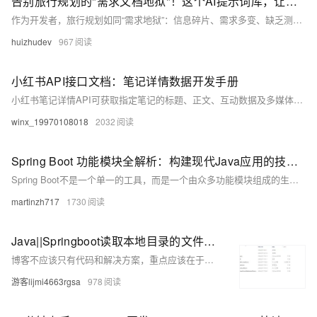
告别旅行规划的"需求文档地狱"！这个AI提示词库，让你像调API一样定制完美旅程
作为开发者，旅行规划如同“需求地狱”：信息碎片、需求多变、缺乏测试。本文提出一套“企业级”AI提示词库，将模糊需求转化为结构化“API请求”，实现标准化输入输出，让AI成为你的专属旅行架构师，30分钟生成专业定制方案，提升决策质量，降低90%时间成本。
huizhudev
967
小红书API接口文档：笔记详情数据开发手册
小红书笔记详情API可获取指定笔记的标题、正文、互动数据及多媒体资源，支持字段筛选与评论加载。通过note_id和access_token发起GET/POST请求，配合签名验证，广泛用于内容分析与营销优化。
winx_19970108018
2032
Spring Boot 功能模块全解析：构建现代Java应用的技术图谱
Spring Boot不是一个单一的工具，而是一个由众多功能模块组成的生态系统。这些模块可以根据应用需求灵活组合，构建从简单的REST API到复杂的微服务系统，再到现代的AI驱动应用。
martinzh717
1730
Java||Springboot读取本地目录的文件和文件结构，读取服务器文档目录数据供前端渲染的API实现
博客不应该只有代码和解决方案，重点应该在于给出解决方案的同时分享思维模式，只有思维才能可持续地解决问题，只有思维才是真正值得学习和分享的核心要素。如果这篇博客能给您带来一点帮助，麻烦您点个赞支持一下，还可以收藏起来以备不时之需，有疑问和错误欢迎在评论区指出~
游客lijmi4663rgsa
978