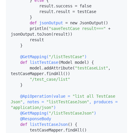
        } 
else
 {

            result.success = false

            result.result = testCase

        }

def
jsonOutput
 = new JsonOutput()

        println(
"saveTestCase result==="
 + 
jsonOutput.toJson(result))

        result

    }

    @GetMapping(
"/listTestCase"
)
def
listTestCase
(
Model model
) {

        model.addAttribute(
"testCaseList"
, 
testCaseMapper.findAll())

"/test_case/list"
    }

    @ApiOperation(
value = 
"list all TestCase 
Json"
, notes = 
"listTestCaseJson"
, produces = 
"application/json"
)
    @GetMapping(
"/listTestCaseJson"
)
    @ResponseBody
def
listTestCaseJson
() {

        testCaseMapper.findAll()
