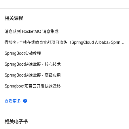
Spring5参考指南:JSR 330标准注解
4
6
第二章：SpringCloud 将微服务注册至Eureka
4
7
相关课程
消息队列 RocketMQ 消息集成
【Springcloud Alibaba微服务分布式架构 | Spring 
10
8
Cloud】之学习笔记（五）OpenFeign的使用
微服务+全栈在线教育实战项目演练（SpringCloud Alibaba+SpringBoot）
Spring中编写配置文件之帮助提示
535
9
SpringBoot实战教程
WebService大讲堂之Axis2(7)：将Spring的装配
618
10
SpringBoot快速掌握 - 核心技术
JavaBean发布成WebService
SpringBoot快速掌握 - 高级应用
Springboot项目云开发快速迁移
查看更多
相关电子书