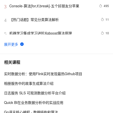
Console-算法[for,if,break]-五个好朋友分苹果
495
3
【热门话题】常见分类算法解析
11
4
机器学习集成学习进阶Xgboost算法原理
10
5
【滤波跟踪】基于卡尔曼滤波算法实现飞行物体运动轨迹
6
6
预测附matlab代码
数组求和算法系列
640
7
相关课程
实时数据分析：使用Flink实时发现最热Github项目
游戏人工智能——A*寻路算法实践
5
8
相册服务中的故事生成算法介绍
【转】算法基础（二）：栈的应用 --- 迷宫解题
546
9
日志服务 SLS 可观测数据分析平台介绍
微软的22道数据结构算法面试题
615
10
Quick BI在业务数据分析中的实战应用
Go语言核心编程 - 数据结构和算法