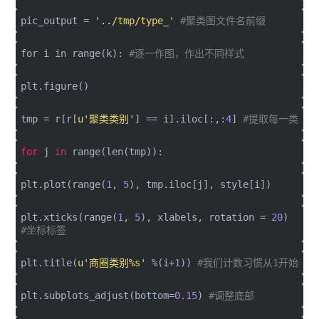
pic_output =
'../tmp/type_'
#聚类图文件名前缀
for
i
in
range(k):
#逐一作图，作出不同样式
plt.figure()
tmp = r[r[
u'聚类类别'
] == i].iloc[:,:
4
]
#提取每一类
for
j
in
range(len(tmp)):
plt.plot(range(
1
,
5
), tmp.iloc[j], style[i])
plt.xticks(range(
1
,
5
), xlabels, rotation =
20
)
#坐标标签
plt.title(
u'商圈类别%s'
%(i+
1
))
#我们计数习惯从1开始
plt.subplots_adjust(bottom=
0.15
)
#调整底部