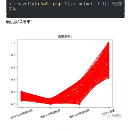
plt.savefig(
u'%s%s.png'
%(pic_output, i+
1
))
#保存
图片
最后获得结果：