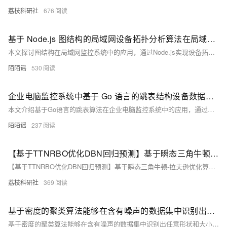
荔枝科研社
676
基于 Node.js 图结构的局域网设备拓扑分析算法在局域网内监控软件中的应用研究
本文探讨图结构在局域网监控系统中的应用，通过Node.js实现设备拓扑建模、路径分析与故障定位，提升网络可视化、可追溯性与运维效率，结合模拟实验验证其高效性与准确性。
陌陌谣
530
企业电脑监控系统中基于 Go 语言的跳表结构设备数据索引算法研究
本文介绍基于Go语言的跳表算法在企业电脑监控系统中的应用，通过多层索引结构将数据查询、插入、删除操作优化至O(log n)，显著提升海量设备数据管理效率，解决传统链表查询延迟问题，实现高效设备状态定位与异常筛选。
陌陌谣
237
【基于TTNRBO优化DBN回归预测】基于瞬态三角牛顿-拉夫逊优化算法（TTNRBO）优化深度信念网络（DBN）数据回归预测研究（Matlab代码实现）
【基于TTNRBO优化DBN回归预测】基于瞬态三角牛顿-拉夫逊优化算法（TTNRBO）优化深度信念网络（DBN）数据回归预测研究（Matlab代码实现）
荔枝科研社
369
基于密度的聚类算法能够在含有噪声的数据集中识别出任意形状和大小的簇（Matlab代码实现）
基于密度的聚类算法能够在含有噪声的数据集中识别出任意形状和大小的簇（Matlab代码实现）