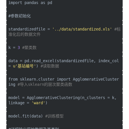
import
pandas
as
pd
#参数初始化
standardizedfile =
'../data/standardized.xls'
#标
准化后的数据文件
k =
3
#聚类数
data = pd.read_excel(standardizedfile, index_col
=
u'基站编号'
)
#读取数据
from
sklearn.cluster
import
AgglomerativeCluster
ing
#导入sklearn的层次聚类函数
model = AgglomerativeClustering(n_clusters = k,
linkage =
'ward'
)
model.fit(data)
#训练模型