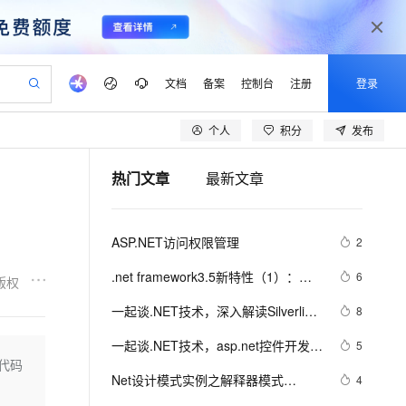
文档
备案
控制台
注册
登录
个人
积分
发布
验
作计划
器
AI 活动
专业服务
服务伙伴合作计划
开发者社区
加入我们
产品动态
服务平台百炼
阿里云 OPC 创新助力计划
热门文章
最新文章
一站式生成采购清单，支持单品或批量购买
io：打造专属 AI 语音助手
S产品伙伴计划（繁花）
峰会
CS
造的大模型服务与应用开发平台
一句话生成原生可编辑精美 PPT 文稿
AI 生产力先锋
Al MaaS 服务伙伴赋能合作
域名
博文
Careers
至高可申请百万元
Qwen3.8-Max 模型上线
开启高性价比 AI 编程新体验
弹性可伸缩的云计算服务
Qwen-Audio-3.0-Realtime 端到端实时语音角色扮演
输入一句话想法, 轻松生成专业的 PPT
先锋实践拓展 AI 生产力的边界
Token 补贴，五大权
计划
海大会
伙伴信用分合作计划
商标
问答
社会招聘
ASP.NET访问权限管理
2
益加速 OPC 成功
eek-V4-Pro
SS
一键部署幻兽帕鲁游戏服务器
飞天发布时刻
HOT
Open Search 向量检索版支
划
备案
电子书
校园招聘
pSeek-V4-Pro
视频创作，一键激活电商全链路生产力
稳定、安全、高性价比、高性能的云存储服务
一键购买专属联机服务器，轻松开启游戏
所见，即是所愿
持视频检索 Pipeline 功能
更多支持
.net framework3.5新特性（1）：
6
版权
划
公司注册
镜像站
视频生成
语音识别与合成
var、初始化、匿名类和扩展方法
专属 QwenPaw
漫剧工坊：一站式动画创作平台
AI 实训营
HOT
应用身份服务 (IDaaS)
一起谈.NET技术，深入解读Silverlight
8
合作伙伴培训与认证
划
上云迁移
站生成，高效打造优质广告素材
全接入的云上超级电脑
从聊天伙伴进化为能主动干活的本地数字员工
快速生产连贯的高质量长漫剧
从基础到进阶，Agent 创客手把手教你
OpenClaw 管理能力上线
的布局原理
lScope
我要反馈
e-1.1-T2V
Qwen3-TTS-Flash
一起谈.NET技术，asp.net控件开发基
5
查询合作伙伴
n Alibaba Cloud ISV 合作
代维服务
建企业门户网站
10 分钟搭建微信、支付宝小程序
代码
MaxCompute MaxFrame 提
础(8)
畅细腻的高质量视频
离线语音合成大模型，多语言方言自适应，低延迟高稳定
创新加速
Net设计模式实例之解释器模式
ope
登录合作伙伴管理后台
4
我要建议
站，无忧落地极速上线
以可视化方式快速构建移动和 PC 门户网站
国内短信简单易用，安全可靠，秒级触达，全球覆盖200+国家和地区。
高效部署网站，快速应用到小程序
供自动弹性内存功能
（Interpreter Pattern）(1)