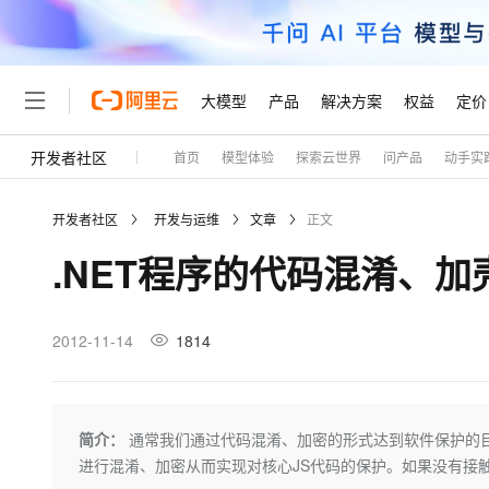
大模型
产品
解决方案
权益
定价
开发者社区
首页
模型体验
探索云世界
问产品
动手实
大模型
产品
解决方案
权益
定价
云市场
伙伴
服务
了解阿里云
精选产品
精选解决方案
普惠上云
产品定价
精选商城
成为销售伙伴
售前咨询
为什么选择阿里云
千问AI平台
开发者社区
开发与运维
文章
正文
了解云产品的定价详情
大模型服务平台百炼
千问办公，解锁你的工作
普惠上云 官方力荐
分销伙伴
在线服务
网站建设
什么是云计算
大
.NET程序的代码混淆、加
大模型服务与应用平台
企业级Agent产品，直接
云服务器38元/年起，超
咨询伙伴
多端小程序
技术领先
云上成本管理
售后服务
轻量应用服务器
Agency Agents：拥
官方推荐返现计划
大模型
精选产品
精选解决方案
Salesforce 国际版订阅
稳定可靠
管理和优化成本
推荐新用户得奖励，单订单
销售伙伴合作计划
2012-11-14
1814
自助服务
友盟天域
安全合规
人工智能与机器学习
AI
文本生成
云数据库 RDS
HappyHorse 打造一
云工开物
无影生态合作计划
在线服务
观测云
分析师报告
高校专属算力普惠，学生认
计算
互联网应用开发
Qwen3.8-Max
HOT
Salesforce On Alibaba C
工单服务
Tuya 物联网平台阿里云
研究报告与白皮书
人工智能平台 PAI
快速拥有专属 OpenClaw
简介：
通常我们通过代码混淆、加密的形式达到软件保护的目
大模
Consulting Partner 合
大数据
容器
智能体时代全能旗舰模型
免费试用
短信专区
一站式AI开发、训练和推
进行混淆、加密从而实现对核心JS代码的保护。如果没有接
蓝凌 OA
AI 大模型销售与服务生
现代化应用