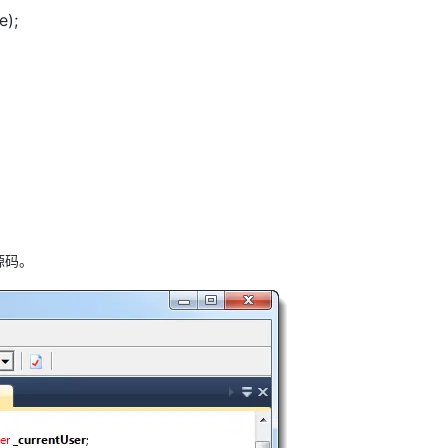
);
源码。