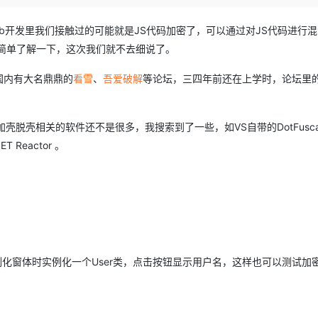
Deepseek-v4-pro
HappyHors
同享
万小智 AI 建站低至 15元/月
Qoder CN
AI 短剧/漫剧
云原生数据库 
快递物流查询
WordPress
成为服务伙
高校合作
点，立即开启云上创新
覆盖公网/内网、递归/权威、移动APP等全场景解析服务
送.CN域名，送备案服务码
基于千问大模型等，支持代码智能生成、研发智能问答
AI助力短剧
态智能体模型
旗舰 MoE 大模型，百万上下文与顶尖推理能力
图生视频，流
b开发里我们接触过的可能就是JS代码加密了，可以通过对JS代码进行
Ubuntu
服务生态伙伴
简单了解一下，这次我们就不去细说了。
云工开物
企业应用
Works
Night Plan 支持 Qwen 3.8-Max
云原生大数据计算服务 MaxCompute
AI 办公
容器服务 Kub
NEW
GLM-5.2
Wan2.7-T
Red Hat
30+ 款产品免费体验
Data Agent 驱动的一站式 Data+AI 开发治理平台
夜间 5 折，Qwen/Meoo/TokenPlan 客户专享
面向分析的企业级SaaS模式云数据仓库
AI智能应用
提供一站式管
科研合作
国内有大名鼎鼎的
看雪
、
吾爱破解
等论坛，三四年前还在上学时，论坛里
视觉 Coding、空间感知、多模态思考等全面升级
1M上下文，专为长程任务能力而生
ERP
堂（旗舰版）
SUSE
智能客服
CRM
防护产品
2个月
自动承接线索
壳脱壳相关的软件还不是很多，我搜索到了一些，如VS自带的DotFuscat
建站小程序
OA 办公系统
AI 应用构建
大模型原生
 Reactor 。
力提升
财税管理
模板建站
Qoder
大模型服务平台百炼-应用模版
HOT
NEW
面向真实软件
个人版上线、团队版降价；千问3.8-Max首发发尝鲜
丰富多元化的应用模版和解决方案
400电话
定制建站
万有无界
大模型服务平台百炼-智能体
方案
广告营销
模板小程序
的模型效果
灵活可视化地构建企业级 Agent
。
定制小程序
秒悟
人工智能平台 PAI
实例化窗体时实例化一个User类，点击按钮显示用户名，这样也可以测试加
APP 开发
云端极速 AI 
新一代 AI 视频生成模型，深度适配广告营销等场景
AI Native 的算法工程平台，一站式完成建模、训练、推理服务部署
建站系统