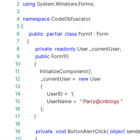
大模型解决方案
2
using
System.Windows.Forms;
3
迁移与运维管理
快速部署 Dify，高效搭建 
4
namespace
CodeObfuscator
专有云
5
{
6
public
partial
class
Form1 : Form
10 分钟在聊天系统中增加
7
{
8
private
readonly
User _currentUser;
9
public
Form1()
10
{
11
InitializeComponent();
12
_currentUser =
new
User
13
{
14
UserID =
1
,
15
UserName =
"
Parry@cnblogs
"
16
};
17
}
18
19
private
void
ButtonAlertClick(
object
sende
20
{