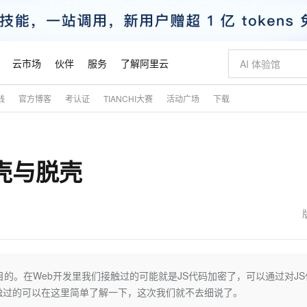
云市场
伙伴
服务
了解阿里云
践
官方博客
考认证
TIANCHI大赛
活动广场
下载
AI 特惠
数据与 API
成为产品伙伴
企业增值服务
最佳实践
价格计算器
AI 场景体
基础软件
产品伙伴合
阿里云认证
市场活动
配置报价
大模型
自助选配和估算价格
新方式
睿译宝，AI翻译排版一步到位
智启 AI 普惠权益
产品生态集成认证中心
企业支持计划
云上春晚
域名与网站
千问官方 MaaS 平台，为开发者和 Agent 而生，新用户赠送 1 亿 + tokens 额度
Qwen Aud
AI Coding
阿里云Maa
2026 阿里云
云服务器 E
为企业打
数据集
Windows
大模型认证
模型
NEW
NEW
壳与脱壳
交付可用成果
值低价云产品抢先购
上传文档即自动完成翻译和格式还原
至高享 1亿+免费 tokens，加速 Al 应用落地
提供智能易用的域名与建站服务
智能编程，一键
安全可靠、
产品生态伙伴
专家技术服务
云上奥运之旅
弹性计算合作
阿里云中企出
手机三要素
宝塔 Linux
全部认证
价格优势
有专属领域专家
GLM-5.2：长任务时代开源旗舰模型
阿里云 OPC 创新助力计划
千问大模型
即刻拥有 DeepS
AI 电商营销
对象存储 O
大模型
产品生态伙伴工作台
企业增值服务台
云栖战略参考
云存储合作计
云栖大会
身份实名认证
CentOS
训练营
推动算力普惠，释放技术红利
最高返9万
多领域专家智能体,一键组建 AI 虚拟交付团队
快速构建应用程序和网站，即刻迈出上云第一步
至高百万元 Token 补贴，加速一人公司成长
多元化、高性能、安全可靠的大模型服务
真正可用的 1M 上下文,一次完成代码全链路开发
轻松解锁专属 Dee
从图文生成到
云上的中国
数据库合作计
活动全景
短信
Docker
图片和
站式影视创作平台
Hermes Agent，打造自进化智能体
Token Plan 模型订阅计划
数字证书管理服务（原SSL证书）
5 分钟轻松部署
AI 广告创作
无影云电脑
企业成长
NEW
信息公告
看见新力量
云网络合作计
OCR 文字识别
JAVA
证享300元代金券
可视化编排打通从文字构思到成片全链路闭环
全托管，含MySQL、PostgreSQL、SQL Server、MariaDB多引擎
自主进化，持久记忆，越用越聪明
Qwen3.8-Max 首发尝鲜，限时加量 10 倍，夜间低至2折
实现全站HTTPS，呈现可信的WEB访问
图文、视频一
随时随地安
魔搭 Mode
Kimi-K3
HappyHors
NEW
loud
服务实践
官网公告
金融模力时刻
Salesforce O
版
发票查验
全能环境
Claude Code + GStack 打造工程团队
千问办公，限时限量积分加倍
Qoder
低代码高效构
AI 建站
短信服务
的。在Web开发里我们接触过的可能就是JS代码加密了，可以通过对JS
型
NEW
作计划
Kimi 最新旗舰模型，长程编程与推理利器
让文字生成流
计划
创新中心
魔搭 ModelSc
健康状态
理服务
让AI从“聊天伙伴”进化为能干活的“数字员工”
安装技能 GStack，拥有专属 AI 工程团队
你的AI工作搭子，覆盖日常办公高频场景
面向真实软件的智能体编程平台
0 代码专业建
触过的可以在这里简单了解一下，这次我们就不去细说了。
客户案例
天气预报查询
操作系统
态合作计划