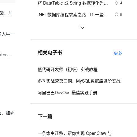
安全
将 DataTable 或 String 数据转化为
我要投诉
e-1.1-I2V
Cosyvoice-V3-Flash
4
PolarDB
上云场景组合购
Milvus 弹性伸缩功能新增节
伴
json(.NET)
漫剧创作，剧本、分镜、视频高效生成
100%兼容MySQL、PostgreSQL，兼容Oracle，支持集中和分布式
覆盖90%+业务场景，专享组合折扣价
点支持范围
畅自然，细节丰富
高表现力语音合成大模型，语音克隆听感自然
混淆、加
VPN
.NET数据库编程求索之路--11.一些思
5
考
ernetes 版 ACK
云聚AI 严选权益
AI 原生数据库服务发布
SSL 证书
一起谈.NET技术，ASP.NET MVC验
4
2V
Fun-ASR
，一键激活高效办公新体验
理容器应用的 K8s 服务
精选AI产品，从模型到应用全链提效
Agent 数据网关
证框架中关于属性标记的通用扩展方
的大牛一
文戏情感细腻自然，动作戏激烈拳拳到肉，实现更强表演能力
支持中英文自由切换，具备更强的噪声鲁棒性
堡垒机
Net设计模式实例之适配器模式
8
法
AI 用量加速计划
云原生数据库 PolarDB
（Adapter Pattern）
防火墙
、识别商机，让客服更高效、服务更出色。
[转载].NET开发常用的10条实用代码
新老同享，达量后返
Agentic Database 发布
10
相关电子书
更多
or、.
主机安全
应用
低代码开发师（初级）实战教程
千问办公
NEW
AI 应用及服务市场
的智能体编程平台
一站式AI生产力平台
冬季实战营第三期：MySQL数据库进阶实战
AI 应用
伶鹊
阿里巴巴DevOps 最佳实践手册
企业级人与Agent协作平台，接入和调度多个数字员工
智能客服平台，对话机器人、对话分析、智能外呼
大模型
大模型服务平台百炼 - 全妙
自然语言处理
密、加壳
下一篇
应用创作平台
多模态内容创作工具，已接入 DeepSeek
数据标注
机器学习
一条命令迁移，帮你实现 OpenClaw 与