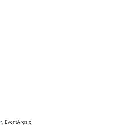
AI 应用
10分钟微调：让0.6B模型媲美235B模
多模态数据信
型
依托云原生高可用架构,实现Dify私有化部署
用1%尺寸在特定领域达到大模型90%以上效果
一个 AI 助手
超强辅助，Bol
即刻拥有 DeepSeek-R1 满血版
在企业官网、通讯软件中为客户提供 AI 客服
多种方案随心选，轻松解锁专属 DeepSeek
r, EventArgs e)