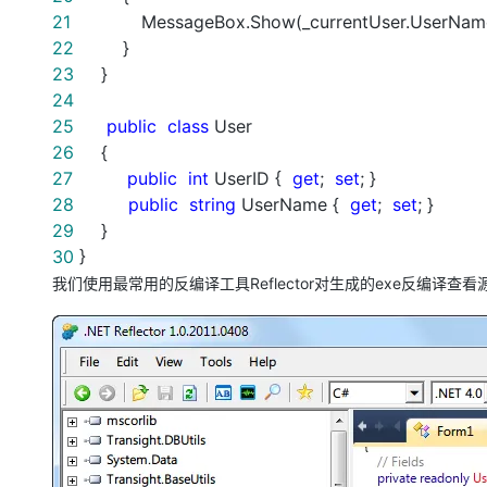
21
MessageBox.Show(_currentUser.UserName
22
}
23
}
24
25
public
class
User
26
{
27
public
int
UserID {
get
;
set
; }
28
public
string
UserName {
get
;
set
; }
29
}
30
}
我们使用最常用的反编译工具Reflector对生成的exe反编译查看