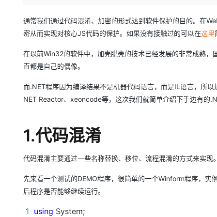
存储
天池大赛
Qwen3.7-Plus
云解析DNS
解决方案免费试用 新老
电子合同
最高领取价值200元试用
能看、能想、能动手的多模
安全
网络与CDN
通常我们通过代码混淆、加密的形式达到软件保护的目的。在We
AI 算法大赛
畅捷通
密从而实现对核心JS代码的保护。如果没有接触过的可以在
这里
大数据开发治理平台 Data
AI 产品 免费试用
网络
安全
云开发大赛
Qwen3-VL-Plus
Tableau 订阅
1亿+ 大模型 tokens 和 
在以前Win32的软件中，加壳脱壳的技术已经发展的非常成熟，
可观测
入门学习赛
中间件
AI空中课堂在线直播课
直都是自己的偶像。
云防火墙
140+云产品 免费试用
上云与迁云
云原生的云上边界网络安全
产品新客免费试用，最长1
数据库
而.NET程序因为编译结果不是机器代码语言，而是IL语言，所以加
生态解决方案
大模型服务
企业出海
大模型ACA认证体验
大数据计算
NET Reactor、xeoncode等，这次我们就简单介绍下手边有的.NET
助力企业全员 AI 认知与能
行业生态解决方案
千问AI平台-Token Plan
政企业务
媒体服务
开发者生态解决方案
1.代码混淆
企业服务与云通信
千问AI平台-模型体验
AI 开发和 AI 应用解决
在线体验全尺寸、多种模态
域名与网站
代码混淆主要通过一些名称替换、移位、流程混淆的方式来实现
Happy 系列大模型
终端用户计算
先来看一个测试的DEMO程序，很简单的一个Winform程序，
后程序是否能够继续运行。
Serverless
1
using
System;
开发工具