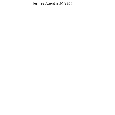
Hermes Agent 记忆互通！
息提取
与 AI 智能体进行实时音视频通话
从文本、图片、视频中提取结构化的属性信息
构建支持视频理解的 AI 音视频实时通话应用
t.diy 一步搞定创意建站
构建大模型应用的安全防护体系
通过自然语言交互简化开发流程,全栈开发支持
通过阿里云安全产品对 AI 应用进行安全防护