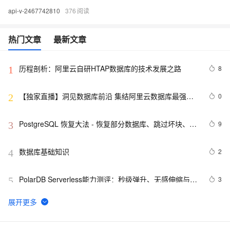
api-v-2467742810
376
热门文章
最新文章
历程剖析：阿里云自研HTAP数据库的技术发展之路
8
1
【独家直播】洞见数据库前沿 集结阿里云数据库最强阵
0
2
容 DTCC 2019 八大亮点抢先看
PostgreSQL 恢复大法 - 恢复部分数据库、跳过坏块、修
9
3
复无法启动的数据库
数据库基础知识
2
4
PolarDB Serverless能力测评：秒级弹升、无感伸缩与强
3
5
一致性，助您实现高效云数据库管理！
深入理解数据库中的交叉连接与自然连接
7
6