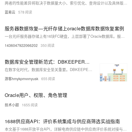
两者的性能差异将取决于数据量大小、索引优化、查询设计以及具体版本的数据库服务器。考虑硬件资源、数据库设计和具体需求对于实现优化的分页查询至关重要。开发者和数据库管理员需要根据自身使用的具体数据库系统版本和环境，选择最合适的分页机制，并进行必要的性能调优来满足应用需求。
蓝易云
578
服务器数据恢复—光纤存储上oracle数据库数据恢复案例
一台光纤服务器存储上有16块FC硬盘，上层部署了Oracle数据库。服务器存储前面板2个硬盘指示灯显示异常，存储映射到linux操作系统上的卷挂载不上，业务中断。 通过storage manager查看存储状态，发现逻辑卷状态失败。再查看物理磁盘状态，发现其中一块盘报告“警告”，硬盘指示灯显示异常的2块盘报告“失败”。 将当前存储的完整日志状态备份下来，解析备份出来的存储日志并获得了关于逻辑卷结构的部分信息。
1436047922066202
350
数据库安全管理新范式：DBKEEPER一体化数据库权限管控堡垒机解决方案
在数字化时代，数据库安全至关重要。DBKEEPER提供一站式数据库安全访问与权限管控解决方案，支持多种数据库，具备精细化权限管理、数据脱敏、高危操作拦截、全面审计等功能，助力企业实现智能、安全的数据治理，满足金融、医疗、互联网等行业合规需求。选择DBKEEPER，让数据库安全管理更高效！
游客hmykpmvvnyusk
655
Oracle用户、权限、角色管理
技术小甜
1655
1688供应商API：评价系统集成与供应商筛选实战指南
本文基于1688开放平台API，详解电商供应链中供应商评价系统对接与智能筛选的技术实现，涵盖评价数据获取、动态评分算法、风控因子集成及缓存优化，提供可落地的代码方案，助力企业提升采购效率、降低纠纷率，实现供应链数字化升级。