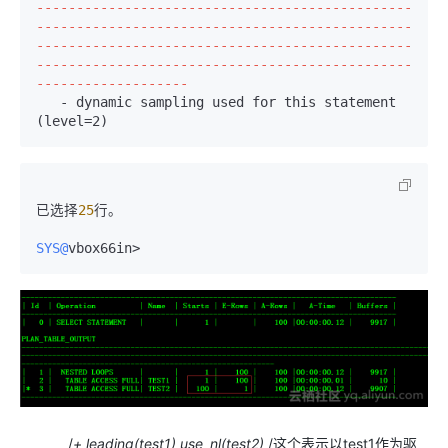
-----------------------------------------------
-----------------------------------------------
-----------------------------------------------
-----------------------------------------------
-------------------
   - dynamic sampling used for this statement 
(level=2)
已选择
25
行。

SYS@
/
+ leading(test1) use_nl(test2)
/这个表示以test1作为驱