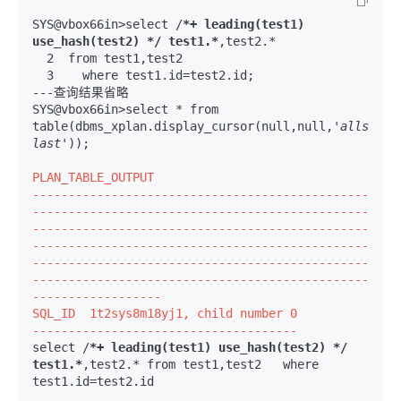
SYS@vbox66in>select /
*+ leading(test1) 
use_hash(test2) */ test1.*
  2  from test1,test2
  3    where test1.id=test2.id;
---查询结果省略

SYS@vbox66in>select * from 
table(dbms_xplan.display_cursor(null,null,
'allstats 
last'
));

PLAN_TABLE_OUTPUT

-----------------------------------------------
-----------------------------------------------
-----------------------------------------------
-----------------------------------------------
-----------------------------------------------
-----------------------------------------------
------------------
SQL_ID  1t2sys8m18yj1, child number 0

-------------------------------------
select /
*+ leading(test1) use_hash(test2) */ 
test1.*
,test2.* from test1,test2   where 
test1.id=test2.id
