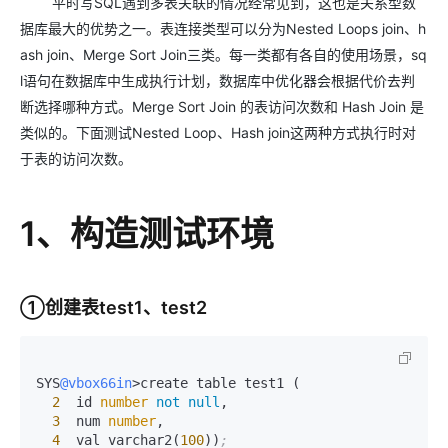
平时写SQL遇到多表关联的情况经常见到，这也是关系型数
据库最大的优势之一。表连接类型可以分为Nested Loops join、h
ash join、Merge Sort Join三类。每一类都有各自的使用场景，sq
l语句在数据库中生成执行计划，数据库中优化器会根据代价去判
断选择哪种方式。Merge Sort Join 的表访问次数和 Hash Join 是
类似的。下面测试Nested Loop、Hash join这两种方式执行时对
于表的访问次数。
1、构造测试环境
①创建表test1、test2
SYS
@vbox66in
>create table test1 (

2
  id 
number
not
null
,

3
  num 
number
,

4
  val varchar2(
100
))
;