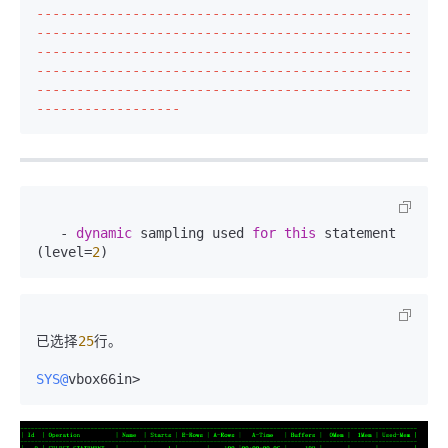
-----------------------------------------------
-----------------------------------------------
-----------------------------------------------
-----------------------------------------------
-----------------------------------------------
------------------
   - 
dynamic
 sampling used 
for
this
 statement 
(level=
2
已选择
25
行。

SYS@
vbox66in>