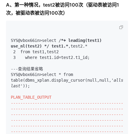
A、第一种情况，test2被访问100次（驱动表被访问1
次，被驱动表被访问100次）
SYS@vbox66in>select /
*+ leading(test1) 
use_nl(test2) */ test1.*
 2  from test1,test2 
 3    where test1.id=test2.t1_id;
---查询结果省略

SYS@vbox66in>select * from 
table(dbms_xplan.display_cursor(null,null,
'allstats 
last'
));

PLAN_TABLE_OUTPUT

-----------------------------------------------
-----------------------------------------------
-----------------------------------------------
-----------------------------------------------
-----------------------------------------------
-----------------------------------------------