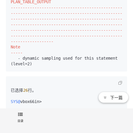
PLAN_TABLE_OUTPUT

-----------------------------------------------
-----------------------------------------------
-----------------------------------------------
-----------------------------------------------
-----------------------------------------------
-----------------------------------------------
------------------
Note

-----
   - dynamic sampling used for this statement 
(level=2)
已选择
26
行。

下一篇
SYS@
vbox66in>
目录