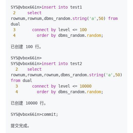
SYS@vbox66in>
insert
into
 test1 

2
select
rownum,rownum,dbms_random.
string
(
'a'
,
50
) 
from
dual

3
connect
by
 level <= 
100
4
order
by
 dbms_random.
random
;

已创建 100 行。

SYS@vbox66in>

SYS@vbox66in>
insert
into
 test2

2
select
rownum,rownum,rownum,dbms_random.
string
(
'a'
,
50
) 
from
 dual

3
connect
by
 level <= 
10000
4
order
by
 dbms_random.
random
;

已创建 10000 行。

SYS@vbox66in>commit;

提交完成。
