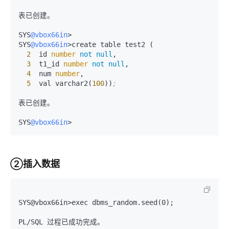
表已创建。

SYS
@vbox66in
>

SYS
@vbox66in
>create table test2 (

2
  id 
number
not
null
,

3
  t1_id 
number
not
null
,

4
  num 
number
,

5
  val varchar2(
100
))
;
表已创建。

SYS
@vbox66in
②插入数据
SYS@vbox66in>exec dbms_random.seed(0);

PL/SQL 过程已成功完成。
