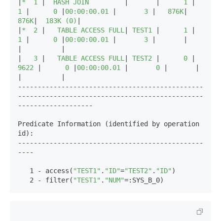
|
*  1 
|
  HASH JOIN         
|
|
      1 
|
1 
|
      0 
|
00:00:00.01 
|
       3 
|
   876K
|
876K
|
  183K (0)
|

|
*  2 
|
   TABLE ACCESS FULL
|
 TEST1 
|
      1 
|
1 
|
      0 
|
00:00:00.01 
|
       3 
|
|
|
|

|
   3 
|
   TABLE ACCESS FULL
|
 TEST2 
|
      0 
|
9622 
|
      0 
|
00:00:00.01 
|
       0 
|
|
|
|

-----------------------------------------------
-----------------------------------------------
-------------------

Predicate Information (identified by operation 
id):

-----------------------------------------------
----

   1 - access(
"TEST1"
.
"ID"
=
"TEST2"
.
"ID"
)

   2 - filter(
"TEST1"
.
"NUM"