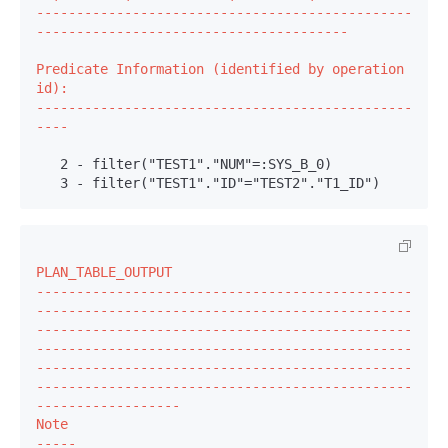
-----------------------------------------------
---------------------------------------
Predicate Information (identified by operation 
id):

-----------------------------------------------
----
   2 - filter("TEST1"."NUM"=:SYS_B_0)
   3 - filter("TEST1"."ID"="TEST2"."T1_ID")
PLAN_TABLE_OUTPUT

-----------------------------------------------
-----------------------------------------------
-----------------------------------------------
-----------------------------------------------
-----------------------------------------------
-----------------------------------------------
------------------
Note

-----