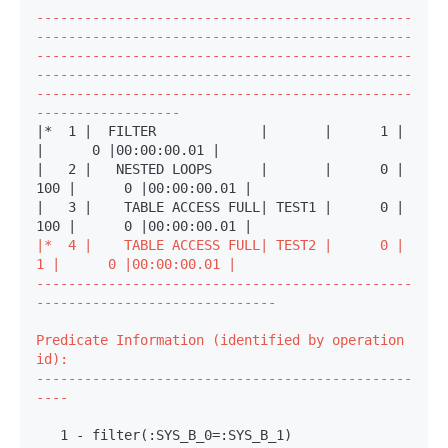
-----------------------------------------------
-----------------------------------------------
-----------------------------------------------
-----------------------------------------------
-----------------------------------------------
------------------
|*  1 |  FILTER             |       |      1 |        
|      0 |00:00:00.01 |

|   2 |   NESTED LOOPS      |       |      0 |    
100 |      0 |00:00:00.01 |

|   3 |    TABLE ACCESS FULL| TEST1 |      0 |    
|*  4 |    TABLE ACCESS FULL| TEST2 |      0 |      
1 |      0 |00:00:00.01 |

-----------------------------------------------
------------------------------
Predicate Information (identified by operation 
id):

-----------------------------------------------
----
   1 - filter(:SYS_B_0=:SYS_B_1)