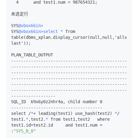
  4      and test1.num = 987654321;

未选定行

SYS
@vbox66in>
SYS
@vbox66in>select
*
 from 
table(dbms_xplan.display_cursor(null,null,'allstats 
last'));

PLAN_TABLE_OUTPUT

-----------------------------------------------
-----------------------------------------------
-----------------------------------------------
-----------------------------------------------
-----------------------------------------------
-----------------------------------------------
------------------

SQL_ID  69x6y0z2nhr4a, child number 0

-------------------------------------

select /
*
+ leading(test1) use_hash(test2) 
*
/ 
test1.
*
,test2.
*
 from test1,test2   where 
test1.id=test2.id     and test1.num = 
:
"SYS_B_0"