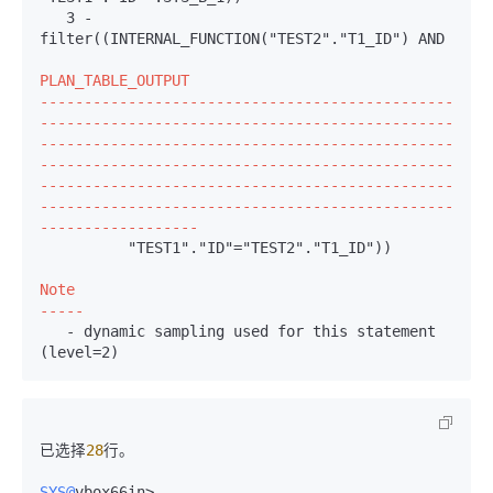
   3 - 
filter((INTERNAL_FUNCTION("TEST2"."T1_ID") AND
PLAN_TABLE_OUTPUT

-----------------------------------------------
-----------------------------------------------
-----------------------------------------------
-----------------------------------------------
-----------------------------------------------
-----------------------------------------------
------------------
          "TEST1"."ID"="TEST2"."T1_ID"))
Note

-----
   - dynamic sampling used for this statement 
(level=2)
已选择
28
行。

SYS@
vbox66in>