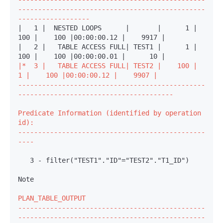
-----------------------------------------------
------------------
|   1 |  NESTED LOOPS      |       |      1 |    
100 |    100 |00:00:00.12 |    9917 |

|   2 |   TABLE ACCESS FULL| TEST1 |      1 |    
|*  3 |   TABLE ACCESS FULL| TEST2 |    100 |      
1 |    100 |00:00:00.12 |    9907 |

-----------------------------------------------
---------------------------------------
Predicate Information (identified by operation 
id):

-----------------------------------------------
----
   3 - filter("TEST1"."ID"="TEST2"."T1_ID")
Note

PLAN_TABLE_OUTPUT

-----------------------------------------------
-----------------------------------------------