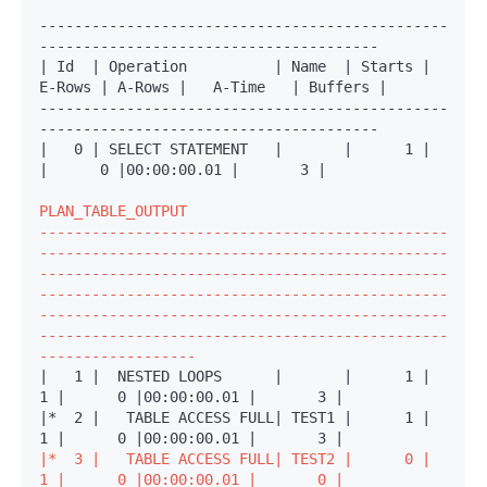
-----------------------------------------------
---------------------------------------

| Id  | Operation          | Name  | Starts | 
E-Rows | A-Rows |   A-Time   | Buffers |

-----------------------------------------------
---------------------------------------
|   0 | SELECT STATEMENT   |       |      1 |        
|      0 |00:00:00.01 |       3 |

PLAN_TABLE_OUTPUT

-----------------------------------------------
-----------------------------------------------
-----------------------------------------------
-----------------------------------------------
-----------------------------------------------
-----------------------------------------------
------------------
|   1 |  NESTED LOOPS      |       |      1 |      
1 |      0 |00:00:00.01 |       3 |

|*  2 |   TABLE ACCESS FULL| TEST1 |      1 |      
|*  3 |   TABLE ACCESS FULL| TEST2 |      0 |      
1 |      0 |00:00:00.01 |       0 |
