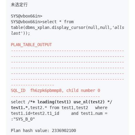
未选定行

SYS@vbox66in>

SYS@vbox66in>select * from 
table(dbms_xplan.display_cursor(null,null,
'allstats 
last'
));

PLAN_TABLE_OUTPUT

-----------------------------------------------
-----------------------------------------------
-----------------------------------------------
-----------------------------------------------
-----------------------------------------------
-----------------------------------------------
------------------
SQL_ID  fh6zpk6pbmmp8, child number 0

-------------------------------------
select /
*+ leading(test1) use_nl(test2) */ 
test1.*
,test2.* from test1,test2   where 
test1.id=test2.t1_id     and test1.num = 
:"SYS_B_0"

Plan hash value: 2336902100
