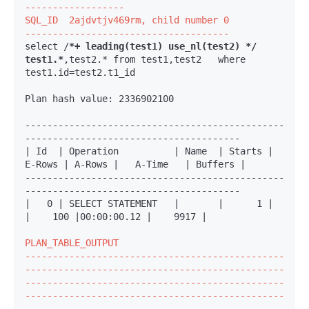
------------------
SQL_ID  2ajdvtjv469rm, child number 0

-------------------------------------
select /
*+ leading(test1) use_nl(test2) */ 
test1.*
,test2.* from test1,test2   where 
test1.id=test2.t1_id

Plan hash value: 2336902100

-----------------------------------------------
---------------------------------------

| Id  | Operation          | Name  | Starts | 
E-Rows | A-Rows |   A-Time   | Buffers |

-----------------------------------------------
---------------------------------------
|   0 | SELECT STATEMENT   |       |      1 |        
|    100 |00:00:00.12 |    9917 |

PLAN_TABLE_OUTPUT

-----------------------------------------------
-----------------------------------------------
-----------------------------------------------
-----------------------------------------------
-----------------------------------------------