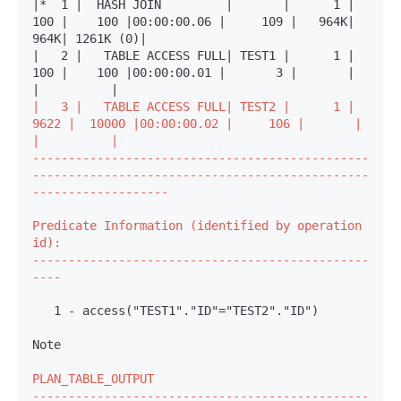
|*  1 |  HASH JOIN         |       |      1 |    
100 |    100 |00:00:00.06 |     109 |   964K|   
964K| 1261K (0)|

|   2 |   TABLE ACCESS FULL| TEST1 |      1 |    
100 |    100 |00:00:00.01 |       3 |       |       
|   3 |   TABLE ACCESS FULL| TEST2 |      1 |   
9622 |  10000 |00:00:00.02 |     106 |       |       
|          |

-----------------------------------------------
-----------------------------------------------
-------------------
Predicate Information (identified by operation 
id):

-----------------------------------------------
----
   1 - access("TEST1"."ID"="TEST2"."ID")
Note

PLAN_TABLE_OUTPUT

-----------------------------------------------