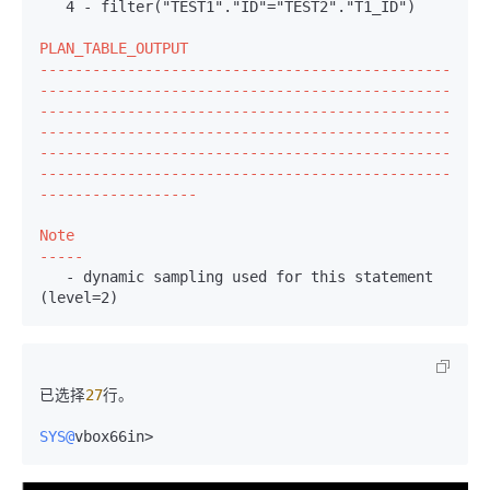
   4 - filter("TEST1"."ID"="TEST2"."T1_ID")
PLAN_TABLE_OUTPUT

-----------------------------------------------
-----------------------------------------------
-----------------------------------------------
-----------------------------------------------
-----------------------------------------------
-----------------------------------------------
------------------
Note

-----
   - dynamic sampling used for this statement 
(level=2)
已选择
27
行。

SYS@
vbox66in>