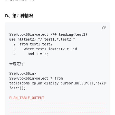
D、第四种情况
SYS@vbox66in>select /
*+ leading(test1) 
use_nl(test2) */ test1.*
  2  from test1,test2 
  3    where test1.id=test2.t1_id 
  4      and 1 = 2;
未选定行

SYS@vbox66in>

SYS@vbox66in>select * from 
table(dbms_xplan.display_cursor(null,null,
'allstats 
last'
));

PLAN_TABLE_OUTPUT

-----------------------------------------------
-----------------------------------------------
-----------------------------------------------