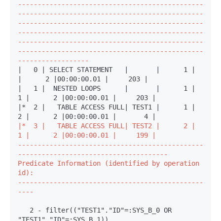
-----------------------------------------------
-----------------------------------------------
-----------------------------------------------
-----------------------------------------------
-----------------------------------------------
-----------------------------------------------
------------------
|   0 | SELECT STATEMENT   |       |      1 |        
|      2 |00:00:00.01 |     203 |

|   1 |  NESTED LOOPS      |       |      1 |      
1 |      2 |00:00:00.01 |     203 |

|*  2 |   TABLE ACCESS FULL| TEST1 |      1 |      
|*  3 |   TABLE ACCESS FULL| TEST2 |      2 |      
1 |      2 |00:00:00.01 |     199 |

-----------------------------------------------
--------------------------------------
Predicate Information (identified by operation 
id):

-----------------------------------------------
----
   2 - filter(("TEST1"."ID"=:SYS_B_0 OR 
"TEST1"."ID"=:SYS_B_1))