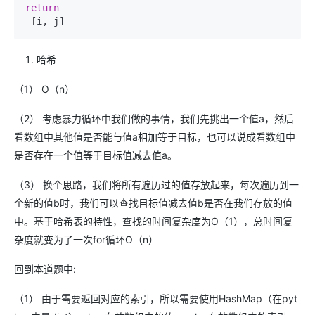
return
哈希
（1） O（n）
（2） 考虑暴力循环中我们做的事情，我们先挑出一个值a，然后
看数组中其他值是否能与值a相加等于目标，也可以说成看数组中
是否存在一个值等于目标值减去值a。
（3） 换个思路，我们将所有遍历过的值存放起来，每次遍历到一
个新的值b时，我们可以查找目标值减去值b是否在我们存放的值
中。基于哈希表的特性，查找的时间复杂度为O（1），总时间复
杂度就变为了一次for循环O（n）
回到本道题中:
（1） 由于需要返回对应的索引，所以需要使用HashMap（在pyt