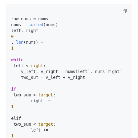
raw_nums = nums

nums = 
sorted
(nums)

0
, 
len
1
while
 left < 
right
:

    v_left, v_right = nums[left], nums[right]

    two_sum = v_left + v_right

if
 two_sum > 
target
:

1
elif

 two_sum < 
target
:

1