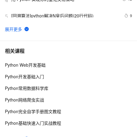
[回溯算法]python解决N皇后问题(20行代码)
9
5
python_list
10
6
Python之计算24点
6
7
相关课程
Python Web开发基础
Python中的find()和count()方法详解
10
8
Python开发基础入门
Python 二维码的读取与生成：使用链接生成二维码、读
10
9
Python常用数据科学库
取二维码里的链接
python 模块初始
5
10
Python网络爬虫实战
Python完全自学手册图文教程
Python基础快速入门实战教程