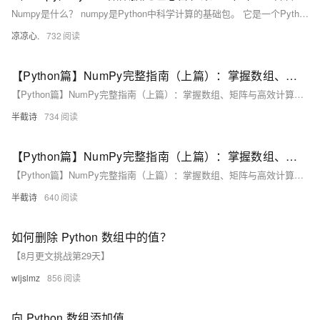
Numpy是什么？ numpy是Python中科学计算的基础包。 它是一个Python库，提供多维数组对象、各种派生对象(例如掩码数组和矩阵)以及用于对数组进行快速操作的各种方法，包括数学、逻辑、形状操作、排序、选择、I/0 、离散傅里叶变换、基本线性代数、基本统计运算、随机模拟等等。 Numpy能做什么？ numpy的部分功能如下: ndarray，一个具有矢量算术运算和复杂广播能力的快速且节省空间的多维数组 用于对整组数据进行快速运算的标准数学函数(无需编写循环)。 用于读写磁盘数据的工具以及用于操作内存映射文件的工具。 线性代数、随机数生成以及傅里叶变换功能。 用于集成由C、C++
凉凉心.
732
【Python篇】NumPy完整指南（上篇）：掌握数组、矩阵与高效计算的核心技巧2
【Python篇】NumPy完整指南（上篇）：掌握数组、矩阵与高效计算的核心技巧
半截诗
734
【Python篇】NumPy完整指南（上篇）：掌握数组、矩阵与高效计算的核心技巧1
【Python篇】NumPy完整指南（上篇）：掌握数组、矩阵与高效计算的核心技巧
半截诗
640
如何删除 Python 数组中的值？
【8月更文挑战第29天】
wljslmz
856
向 Python 数组添加值