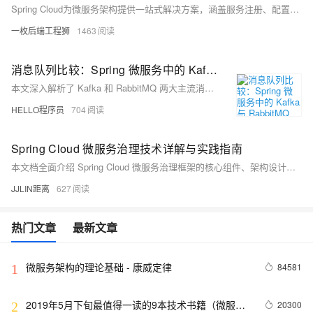
Spring Cloud为微服务架构提供一站式解决方案，涵盖服务注册、配置管理、负载均衡、熔断限流等核心功能，助力开发者构建高可用、易扩展的分布式系统，并持续向云原生演进。
一枚后端工程狮
1463
消息队列比较：Spring 微服务中的 Kafka 与 RabbitMQ
本文深入解析了 Kafka 和 RabbitMQ 两大主流消息队列在 Spring 微服务中的应用与对比。内容涵盖消息队列的基本原理、Kafka 与 RabbitMQ 的核心概念、各自优势及典型用例，并结合 Spring 生态的集成方式，帮助开发者根据实际需求选择合适的消息中间件，提升系统解耦、可扩展性与可靠性。
HELLO程序员
704
Spring Cloud 微服务治理技术详解与实践指南
本文档全面介绍 Spring Cloud 微服务治理框架的核心组件、架构设计和实践应用。作为 Spring 生态系统中构建分布式系统的标准工具箱，Spring Cloud 提供了一套完整的微服务解决方案，涵盖服务发现、配置管理、负载均衡、熔断器等关键功能。本文将深入探讨其核心组件的工作原理、集成方式以及在实际项目中的最佳实践，帮助开发者构建高可用、可扩展的分布式系统。
JJLIN距离
627
热门文章
最新文章
微服务架构的理论基础 - 康威定律
84581
1
2019年5月下旬最值得一读的9本技术书籍（微服务
20300
2