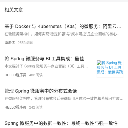
相关文章
基于 Docker 与 Kubernetes（K3s）的微服务：阿里云生产环境扩容实践
在微服务架构中，如何实现“稳定扩容”与“成本可控”是企业面临的核心挑战。本文结合 Python FastAPI 微服务实战，详解如何基于阿里云基础设施，利用 Docker 封装服务、K3s 实现容器编排，构建生产级微服务架构。内容涵盖容器构建、集群部署、自动扩缩容、可观测性等关键环节，适配阿里云资源特性与服务生态，助力企业打造低成本、高可靠、易扩展的微服务解决方案。
南瓜佬
2553
将 Spring 微服务与 BI 工具集成：最佳实践
本文探讨了 Spring 微服务与商业智能（BI）工具集成的潜力与实践。随着微服务架构和数据分析需求的增长，Spring Boot 和 Spring Cloud 提供了构建可扩展、弹性服务的框架，而 BI 工具则增强了数据可视化与实时分析能力。文章介绍了 Spring 微服务的核心概念、BI 工具在企业中的作用，并深入分析了两者集成带来的优势，如实时数据处理、个性化报告、数据聚合与安全保障。同时，文中还总结了集成过程中的最佳实践，包括事件驱动架构、集中配置管理、数据安全控制、模块化设计与持续优化策略，旨在帮助企业构建高效、智能的数据驱动系统。
HELLO程序员
482
管理 Spring 微服务中的分布式会话
在微服务架构中，管理分布式会话是确保用户体验一致性和系统可扩展性的关键挑战。本文探讨了在 Spring 框架下实现分布式会话管理的多种方法，包括集中式会话存储和客户端会话存储（如 Cookie），并分析了它们的优缺点。同时，文章还涵盖了与分布式会话相关的安全考虑，如数据加密、令牌验证、安全 Cookie 政策以及服务间身份验证。此外，文中强调了分布式会话在提升系统可扩展性、增强可用性、实现数据一致性及优化资源利用方面的显著优势。通过合理选择会话管理策略，结合 Spring 提供的强大工具，开发人员可以在保证系统鲁棒性的同时，提供无缝的用户体验。
HELLO程序员
242
Spring 微服务中的数据一致性：最终一致性与强一致性