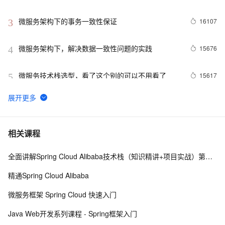
架构、算法、大数据等书籍）！
微服务架构下的事务一致性保证
16107
3
微服务架构下，解决数据一致性问题的实践
15676
4
微服务技术栈选型，看了这个别的可以不用看了
15617
5
微服务架构下分布式事务解决方案 —— 阿里GTS
14446
6
微服务架构
14036
7
相关课程
全面讲解Spring Cloud Alibaba技术栈（知识精讲+项目实战）第二阶段
ASP.NET Core微服务之基于Consul实现服务治理
13724
8
（2）
精通Spring Cloud Alibaba
基于微服务和Docker的PaaS云平台架构设计
12965
9
微服务框架 Spring Cloud 快速入门
阿里巴巴微服务开源项目盘点（持续更新）
11529
10
Java Web开发系列课程 - Spring框架入门