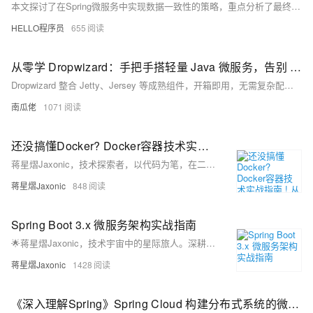
本文探讨了在Spring微服务中实现数据一致性的策略，重点分析了最终一致性和强一致性的定义、优缺点及适用场景。结合Spring Boot与Spring Cloud框架，介绍了如何根据业务需求选择合适的一致性模型，并提供了实现建议，帮助开发者在分布式系统中确保数据的可靠性与同步性。
HELLO程序员
655
从零学 Dropwizard：手把手搭轻量 Java 微服务，告别 Spring 臃肿
Dropwizard 整合 Jetty、Jersey 等成熟组件，开箱即用，无需复杂配置。轻量高效，启动快，资源占用少，内置监控、健康检查与安全防护，搭配 Docker 部署便捷，是构建生产级 Java 微服务的极简利器。
南瓜佬
1071
还没搞懂Docker? Docker容器技术实战指南 ! 从入门到企业级应用 !
蒋星熠Jaxonic，技术探索者，以代码为笔，在二进制星河中书写极客诗篇。专注Docker与容器化实践，分享从入门到企业级应用的深度经验，助力开发者乘风破浪，驶向云原生新世界。
蒋星熠Jaxonic
848
Spring Boot 3.x 微服务架构实战指南
🌟蒋星熠Jaxonic，技术宇宙中的星际旅人。深耕Spring Boot 3.x与微服务架构，探索云原生、性能优化与高可用系统设计。以代码为笔，在二进制星河中谱写极客诗篇。关注我，共赴技术星辰大海！（238字）
蒋星熠Jaxonic
1428
《深入理解Spring》Spring Cloud 构建分布式系统的微服务全家桶