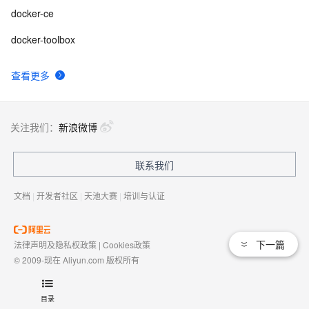
docker-ce
docker-toolbox
查看更多
关注我们：
新浪微博
联系我们
文档
|
开发者社区
|
天池大赛
|
培训与认证
下一篇
法律声明及隐私权政策
|
Cookies政策
© 2009-现在 Aliyun.com 版权所有
增值电信业务经营许可证：
浙B2-20080101
域名注册服务机构许可：
浙D3-20210002
目录
浙公网安备 33010602009975号
浙B2-20080101-4