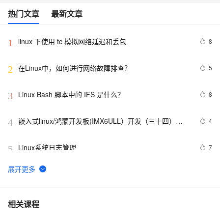
热门文章
最新文章
linux 下使用 tc 模拟网络延迟和丢包
8
1
在Linux中，如何进行网络故障排查？ 
5
2
Linux Bash 脚本中的 IFS 是什么？
8
3
嵌入式linux/鸿蒙开发板(IMX6ULL）开发（三十四）
4
4
Linux系统对中断的处理（下）
Linux系统日志管理
7
5
VMware安装Linux第一天
650
6
linux DHCP
5
7
相关课程