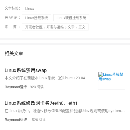
文章标签：
Linux
关键词：
Linux挂载系统
Linux硬盘挂载系统
来 源：
开发者社区
>
开发与运维
>
文章
> 正文
相关文章
Linux系统禁用swap
本文介绍了在新版本Linux系统（如Ubuntu 20.04+、CentOS Stream、openEuler等）中禁用swap的两种方法。传统通过注释/etc/fstab中swap行的方式已失效，现需使用systemd管理swap.target服务或在/etc/fstab中添加noauto参数实现禁用。方法1通过屏蔽swap.target适用于新版系统，方法2通过修改fstab挂载选项更通用，兼容所有系统。
Raymond运维
923
Linux系统修改网卡名为eth0、eth1
在Linux系统中，可通过修改GRUB配置和创建Udev规则或使用systemd链接文件，将网卡名改为`eth0`、`eth1`等传统命名方式，适用于多种发行版并支持多网卡配置。
Raymond运维
1526