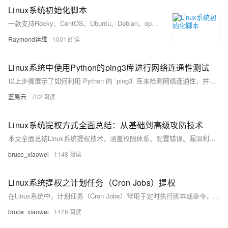
Linux系统初始化脚本
一款支持Rocky、CentOS、Ubuntu、Debian、openEuler等主流Linux发行版的系统初始化Shell脚本，涵盖网络配置、主机名设置、镜像源更换、安全加固等多项功能，适配单/双网卡环境，支持UEFI引导，提供多版本下载与持续更新。
Raymond运维
1001
Linux系统中使用Python的ping3库进行网络连通性测试
以上步骤展示了如何利用 Python 的 `ping3` 库来检测网络连通性，并且提供了基本错误处理方法以确保程序能够优雅地处理各种意外情形。通过简洁明快、易读易懂、实操性强等特点使得该方法非常适合开发者或系统管理员快速集成至自动化工具链之内进行日常运维任务之需求满足。
蓝易云
702
Linux系统提权方式全面总结：从基础到高级攻防技术
本文全面总结Linux系统提权技术，涵盖权限体系、配置错误、漏洞利用、密码攻击等方法，帮助安全研究人员掌握攻防技术，提升系统防护能力。
bruce_xiaowei
1148
Linux系统提权之计划任务（Cron Jobs）提权
在Linux系统中，计划任务（Cron Jobs）常用于定时执行脚本或命令。若配置不当，攻击者可利用其提权至root权限。常见漏洞包括可写的Cron脚本、目录、通配符注入及PATH变量劫持。攻击者通过修改脚本、创建恶意任务或注入命令实现提权。系统管理员应遵循最小权限原则、使用绝对路径、避免通配符、设置安全PATH并定期审计，以防范此类攻击。
bruce_xiaowei
1428