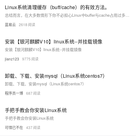
Linux系统清理缓存（buff/cache）的有效方法。
总结而言，在大多数情形下你不必担心Linux中buffer与cache占用过多内存在影响到其他程序运行；因为当程序请求更多内存在没有足够可用资源时,Linux会自行调整其占有量。只有当你明确知道当前环境与需求并希望立即回收这部分资源给即将运行重负载任务之前才考虑上述方法去主动干预。
蓝易云
2618
安装【银河麒麟V10】linux系统--并挂载镜像
安装【银河麒麟V10】linux系统--并挂载镜像
jianz123
9775
卸载、下载、安装mysql（Linux系统centos7）
卸载、下载、安装mysql（Linux系统centos7）
程序员一博
687
手把手教会你安装Linux系统
手把手教会你安装Linux系统
可惜已不在
437