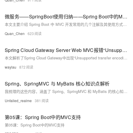
微服务——SpringBoot使用归纳——Spring Boot中的MVC支持——@RestController
本文主要介绍 Spring Boot 中 MVC 开发常用的几个注解及其使用方式，包括 `@RestController`、`@RequestMapping`、`@PathVariable`、`@RequestParam` 和 `@RequestBody`。其中重点讲解了 `@RestController` 注解的构成与特点：它是 `@Controller` 和 `@ResponseBody` 的结合体，适用于返回 JSON 数据的场景。文章还指出，在需要模板渲染（如 Thymeleaf）而非前后端分离的情况下，应使用 `@Controller` 而非 `@RestController`
Quan_Chen
623
Spring Cloud Gateway Server Web MVC报错“Unsupported transfer encoding: chunked”解决
本文解析了Spring Cloud Gateway中出现“Unsupported transfer encoding: chunked”错误的原因，指出该问题源于Feign依赖的HTTP客户端与服务端的`chunked`传输编码不兼容，并提供了具体的解决方案。通过规范Feign客户端接口的返回类型，可有效避免该异常，提升系统兼容性与稳定性。
waylau
872
Spring、SpringMVC 与 MyBatis 核心知识点解析
我梳理的这些内容，涵盖了 Spring、SpringMVC 和 MyBatis 的核心知识点。 在 Spring 中，我了解到 IOC 是控制反转，把对象控制权交容器；DI 是依赖注入，有三种实现方式。Bean 有五种作用域，单例 bean 的线程安全问题及自动装配方式也清晰了。事务基于数据库和 AOP，有失效场景和七种传播行为。AOP 是面向切面编程，动态代理有 JDK 和 CGLIB 两种。 SpringMVC 的 11 步执行流程我烂熟于心，还有那些常用注解的用法。 MyBatis 里，#{} 和 ${} 的区别很关键，获取主键、处理字段与属性名不匹配的方法也掌握了。多表查询、动态
Unfailed_realme
381
第05课：Spring Boot中的MVC支持
第05课：Spring Boot中的MVC支持