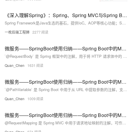
《深入理解Spring》：Spring、Spring MVC与Spring Boot的深度解析
Spring Framework是Java生态的基石，提供IoC、AOP等核心功能；Spring MVC基于其构建，实现Web层MVC架构；Spring Boot则通过自动配置和内嵌服务器，极大简化了开发与部署。三者层层演进，Spring Boot并非替代，而是对前者的高效封装与增强，适用于微服务与快速开发，而深入理解Spring Framework有助于更好驾驭整体技术栈。
一枚后端工程狮
2277
微服务——SpringBoot使用归纳——Spring Boot中的MVC支持——@RequestBody
`@RequestBody` 是 Spring 框架中的注解，用于将 HTTP 请求体中的 JSON 数据自动映射为 Java 对象。例如，前端通过 POST 请求发送包含 `username` 和 `password` 的 JSON 数据，后端可通过带有 `@RequestBody` 注解的方法参数接收并处理。此注解适用于传递复杂对象的场景，简化了数据解析过程。与表单提交不同，它主要用于接收 JSON 格式的实体数据。
Quan_Chen
1631
微服务——SpringBoot使用归纳——Spring Boot中的MVC支持——@PathVariable
`@PathVariable` 是 Spring Boot 中用于从 URL 中提取参数的注解，支持 RESTful 风格接口开发。例如，通过 `@GetMapping(&quot;/user/{id}&quot;)` 可以将 URL 中的 `{id}` 参数自动映射到方法参数中。若参数名不一致，可通过 `@PathVariable(&quot;自定义名&quot;)` 指定绑定关系。此外，还支持多参数占位符，如 `/user/{id}/{name}`，分别映射到方法中的多个参数。运行项目后，访问指定 URL 即可验证参数是否正确接收。
Quan_Chen
1009
微服务——SpringBoot使用归纳——Spring Boot中的MVC支持——@RequestMapping
@RequestMapping 是 Spring MVC 中用于请求地址映射的注解，可作用于类或方法上。类级别定义控制器父路径，方法级别进一步指定处理逻辑。常用属性包括 value（请求地址）、method（请求类型，如 GET/POST 等，默认 GET）和 produces（返回内容类型）。例如：`@RequestMapping(value = &quot;/test&quot;, produces = &quot;application/json; charset=UTF-8&quot;)`。此外，针对不同请求方式还有简化注解，如 @GetMapping、@PostMapping 等。
Quan_Chen
971