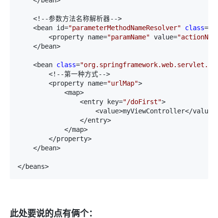
    </bean>

    <!--参数方法名称解析器-->

    <bean id=
"
parameterMethodNameResolver
"
class
=
"
o
        <property name=
"
paramName
"
 value=
"
actionNam
    </bean>

    <bean 
class
=
"
org.springframework.web.servlet.ha
        <!--第一种方式-->

        <property name=
"
urlMap
"
>

            <map>

                <entry key=
"
/doFirst
"
>

                    <value>myViewController</value>

                </entry>

            </map>

        </property>

    </bean>

</beans>
此处要说的点有俩个：