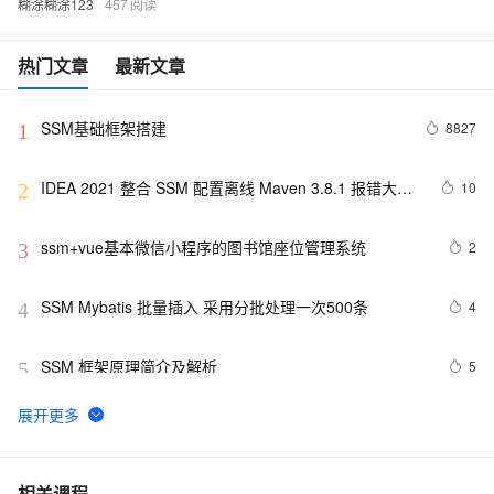
糊涂糊涂123
457
热门文章
最新文章
SSM基础框架搭建
8827
1
IDEA 2021 整合 SSM 配置离线 Maven 3.8.1 报错大全 
10
2
Since Maven 3.8.1 http repositories are blocked.
ssm+vue基本微信小程序的图书馆座位管理系统
2
3
SSM Mybatis 批量插入 采用分批处理一次500条
4
4
SSM 框架原理简介及解析
5
5
java初中级面试题(SSM+Mysql+微服务
1
6
(SpringCloud+Dubbo)+消息队列(RocketMQ)+缓存
(Redis+MongoDB)+设计模式+搜索引擎(ES)+JVM
ssm027学校运动会信息管理系统(文档+源码)_kaic
2
7
相关课程