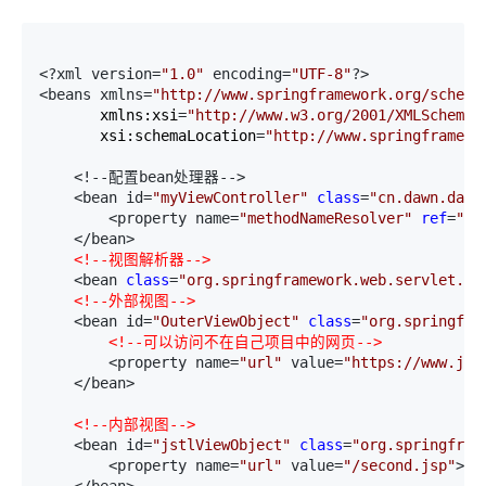
<?xml version=
"
1.0
"
 encoding=
"
UTF-8
"
?>

<beans xmlns=
"
http://www.springframework.org/schema
       xmlns:xsi
=
"
http://www.w3.org/2001/XMLSchema-
       xsi:schemaLocation
=
"
http://www.springframewo
    <!--配置bean处理器-->

    <bean id=
"
myViewController
"
class
=
"
cn.dawn.day0
        <property name=
"
methodNameResolver
"
ref
=
"
pa
    </bean>

<!--视图解析器-->
    <bean 
class
=
"
org.springframework.web.servlet.vi
<!--外部视图-->
    <bean id=
"
OuterViewObject
"
class
=
"
org.springfra
<!--可以访问不在自己项目中的网页-->
        <property name=
"
url
"
 value=
"
https://www.jd.
    </bean>

<!--内部视图-->
    <bean id=
"
jstlViewObject
"
class
=
"
org.springfram
        <property name=
"
url
"
 value=
"
/second.jsp
"
></