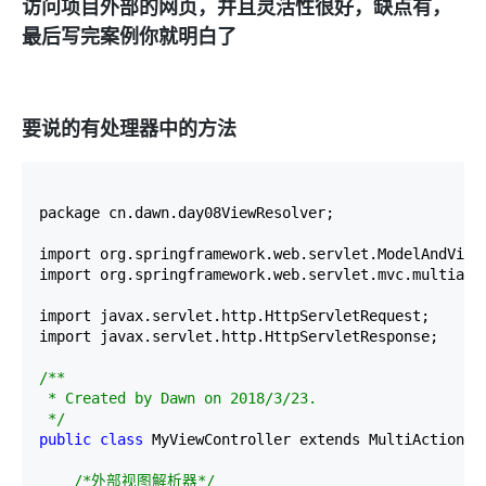
访问项目外部的网页，并且灵活性很好，缺点有，
最后写完案例你就明白了
要说的有处理器中的方法
package cn.dawn.day08ViewResolver;

import org.springframework.web.servlet.ModelAndView;
import org.springframework.web.servlet.mvc.multiacti
import javax.servlet.http.HttpServletRequest;

import javax.servlet.http.HttpServletResponse;

/*
*

 * Created by Dawn on 2018/3/23.

*/
public
class
 MyViewController extends MultiActionCon
/*
外部视图解析器
*/