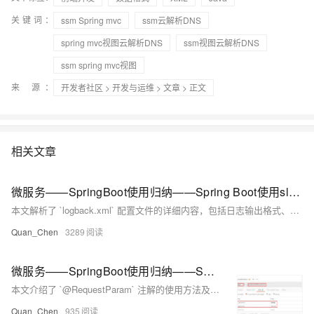
关键词：
ssm Spring mvc
ssm云解析DNS
spring mvc视图云解析DNS
ssm视图云解析DNS
ssm spring mvc视图
来 源：
开发者社区
>
开发与运维
>
文章
> 正文
相关文章
微服务——SpringBoot使用归纳——Spring Boot使用slf4j进行日志记录—— logback.xml 配置文件解析
本文解析了 `logback.xml` 配置文件的详细内容，包括日志输出格式、存储路径、控制台输出及日志级别等关键配置。通过定义 `LOG_PATTERN` 和 `FILE_PATH`，设置日志格式与存储路径；利用 `&lt;appender&gt;` 节点配置控制台和文件输出，支持日志滚动策略（如文件大小限制和保存时长）；最后通过 `&lt;logger&gt;` 和 `&lt;root&gt;` 定义日志级别与输出方式。此配置适用于精细化管理日志输出，满足不同场景需求。
Quan_Chen
3289
微服务——SpringBoot使用归纳——Spring Boot中的MVC支持——@RequestParam
本文介绍了 `@RequestParam` 注解的使用方法及其与 `@PathVariable` 的区别。`@RequestParam` 用于从请求中获取参数值（如 GET 请求的 URL 参数或 POST 请求的表单数据），而 `@PathVariable` 用于从 URL 模板中提取参数。文章通过示例代码详细说明了 `@RequestParam` 的常用属性，如 `required` 和 `defaultValue`，并展示了如何用实体类封装大量表单参数以简化处理流程。最后，结合 Postman 测试工具验证了接口的功能。
Quan_Chen
935