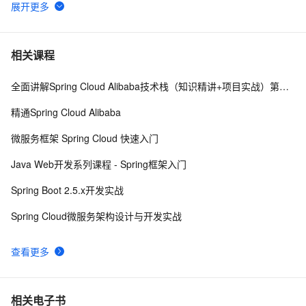
windows解决SpringBoot启动时：APPLICATION 
11
6
FAILED TO START
SpringBoot从小白到精通（四）Thymeleaf页面模板引
10
7
相关课程
擎
全面讲解Spring Cloud Alibaba技术栈（知识精讲+项目实战）第三阶段
Netty(一) SpringBoot 整合长连接心跳机制（下）
1
8
精通Spring Cloud Alibaba
SpringBoot从入门到精通（二十五）搞懂自定义系统配
10
9
微服务框架 Spring Cloud 快速入门
置
Java：SpringBoot获取所有接口的路由映射关系
5
10
Java Web开发系列课程 - Spring框架入门
Spring Boot 2.5.x开发实战
Spring Cloud微服务架构设计与开发实战
查看更多
相关电子书