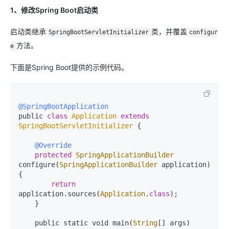
1、修改Spring Boot启动类
启动类继承
类，并覆盖
SpringBootServletInitializer
configur
方法。
e
下面是Spring Boot提供的示例代码。
@SpringBootApplication
public 
class
Application
extends
SpringBootServletInitializer
{

@Override
protected
SpringApplicationBuilder
configure(
SpringApplicationBuilder
 application) 
{

return
application.sources(
Application
.
class
);

    }

    public static void main(
String
[] args) 