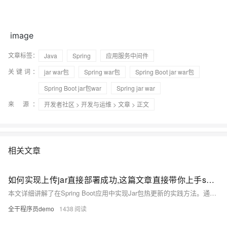
image
文章标签：
Java
Spring
应用服务中间件
关键词：
jar war包
Spring war包
Spring Boot jar war包
Spring Boot jar包war
Spring jar war
来 源：
开发者社区
>
开发与运维
>
文章
> 正文
相关文章
如何实现上传jar直接部署成功,这篇文章直接带你上手springboot实现jar包热更新!
本文详细讲解了在Spring Boot应用中实现Jar包热更新的实践方法。通过自定义类加载器（`HotClassLoader`），动态加载和卸载指定目录下的Jar包，结合Spring Bean动态注册机制，使新加载的类能够被Spring容器管理。同时，提供了文件上传接口，方便用户手动触发Jar包更新。文章还强调了安全性、依赖管理和线程安全等注意事项，并给出了测试步骤和总结，帮助开发者高效实现热更新功能，减少服务中断和提升开发效率。
全干程序员demo
1438