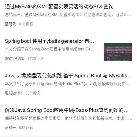
通过MyBatis的XML配置实现灵活的动态SQL查询
总结而言，通过MyBatis的XML配置实现灵活的动态SQL查询，可以让开发者以声明式的方式构建SQL语句，既保证了SQL操作的灵活性，又简化了代码的复杂度。这种方式可以显著提高数据库操作的效率和代码的可维护性。
蓝易云
616
Spring boot 使用mybatis generator 自动生成代码插件
本文介绍了在Spring Boot项目中使用MyBatis Generator插件自动生成代码的详细步骤。首先创建一个新的Spring Boot项目，接着引入MyBatis Generator插件并配置`pom.xml`文件。然后删除默认的`application.properties`文件，创建`application.yml`进行相关配置，如设置Mapper路径和实体类包名。重点在于配置`generatorConfig.xml`文件，包括数据库驱动、连接信息、生成模型、映射文件及DAO的包名和位置。最后通过IDE配置运行插件生成代码，并在主类添加`@MapperScan`注解完成整合
2G冲浪词条
1720
Java 对象模型现代化实践 基于 Spring Boot 与 MyBatis Plus 的实现方案深度解析
本文介绍了基于Spring Boot与MyBatis-Plus的Java对象模型现代化实践方案。采用Spring Boot 3.1.2作为基础框架，结合MyBatis-Plus 3.5.3.1进行数据访问层实现，使用Lombok简化PO对象，MapStruct处理对象转换。文章详细讲解了数据库设计、PO对象实现、DAO层构建、业务逻辑封装以及DTO/VO转换等核心环节，提供了一个完整的现代化Java对象模型实现案例。通过分层设计和对象转换，实现了业务逻辑与数据访问的解耦，提高了代码的可维护性和扩展性。
啦啦啦191
531
解决Java Spring Boot应用中MyBatis-Plus查询问题的策略。
保持技能更新是侦探的重要素质。定期回顾最佳实践和新技术。比如，定期查看MyBatis-Plus的更新和社区的最佳做法，这样才能不断提升查询效率和性能。
蓝易云
832