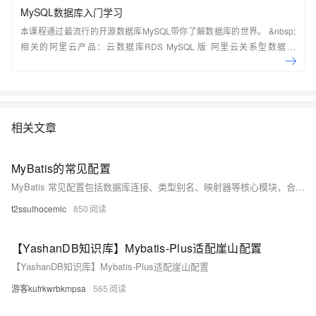
MySQL数据库入门学习
本课程通过最流行的开源数据库MySQL带你了解数据库的世界。 &nbsp;
相关的阿里云产品：云数据库RDS MySQL 版 阿里云关系型数据库
RDS（Relational Database Service）是一种稳定可靠、可弹性伸缩的在
线数据库服务，提供容灾、备份、恢复、迁移等方面的全套解决方案，彻
底解决数据库运维的烦恼。 了解产品详
情:&nbsp;https://www.aliyun.com/product/rds/mysql&nbsp;
相关文章
MyBatis的常见配置
MyBatis 常见配置包括数据库连接、类型别名、映射器等核心模块，合理配置可提升开发效率与系统性能。主要内容涵盖核心配置文件结构、关键配置项详解及配置优先级说明。
t2ssulhocemlc
850
【YashanDB知识库】Mybatis-Plus适配崖山配置
【YashanDB知识库】Mybatis-Plus适配崖山配置
游客kufrkwrbkmpsa
565