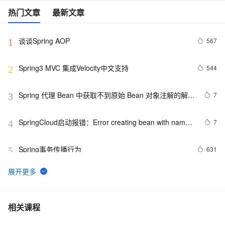
热门文章
最新文章
谈谈Spring AOP
567
1
Spring3 MVC 集成Velocity中文支持
544
2
Spring 代理 Bean 中获取不到原始 Bean 对象注解的解决
7
3
方法
SpringCloud启动报错：Error creating bean with name 
7
4
configurationPropertiesBeans
Spring事务传播行为
631
5
Spring(十一)之AOP
655
6
Spring整合JMS（三）——MessageConverter介绍
8
7
相关课程