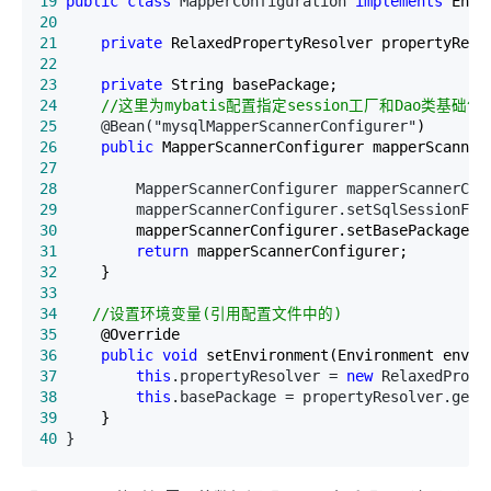
19
public
class
 MapperConfiguration 
implements
20
21
private
22
23
private
24
//
这里为mybatis配置指定session工厂和Dao类基础包
25
     @Bean("mysqlMapperScannerConfigurer"
26
public
27
28
         MapperScannerConfigurer mapperScannerCon
29
         mapperScannerConfigurer.setSqlSessionFac
30
31
return
32
33
34
//
设置环境变量(引用配置文件中的)
35
36
public
void
37
this
.propertyResolver = 
new
 RelaxedPrope
38
this
.basePackage = propertyResolver.getP
39
40
 }