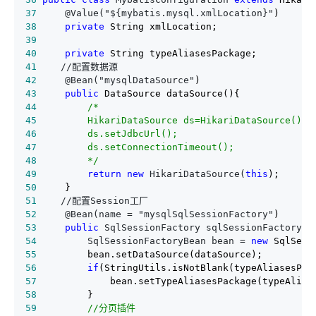
37
     @Value("${mybatis.mysql.xmlLocation}"
38
private
39
40
private
41
42
     @Bean("mysqlDataSource"
43
public
44
/*
45
46
47
48
*/
49
return
new
 HikariDataSource(
this
50
51
52
     @Bean(name = "mysqlSqlSessionFactory"
53
public
 SqlSessionFactory sqlSessionFactoryBe
54
         SqlSessionFactoryBean bean = 
new
55
56
if
57
58
59
//
分页插件