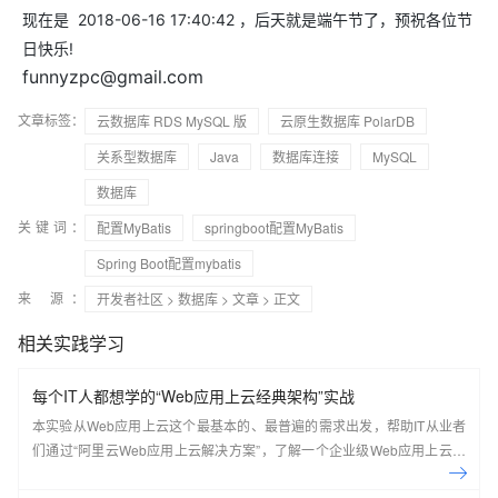
现在是 2018-06-16 17:40:42 ，后天就是端午节了，预祝各位节
日快乐!
funnyzpc@gmail.com
文章标签：
云数据库 RDS MySQL 版
云原生数据库 PolarDB
关系型数据库
Java
数据库连接
MySQL
数据库
关键词：
配置MyBatis
springboot配置MyBatis
Spring Boot配置mybatis
来 源：
开发者社区
>
数据库
>
文章
> 正文
相关实践学习
每个IT人都想学的“Web应用上云经典架构”实战
本实验从Web应用上云这个最基本的、最普遍的需求出发，帮助IT从业者
们通过“阿里云Web应用上云解决方案”，了解一个企业级Web应用上云的
常见架构，了解如何构建一个高可用、可扩展的企业级应用架构。