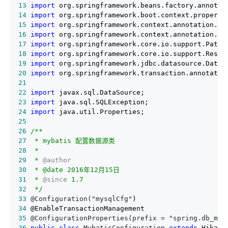
13
import
14
import
15
import
16
import
17
import
18
import
19
import
20
import
21
22
import
23
import
24
import
25
26
/**
27
28
29
 * 
@author
30
31
 * 
@since
32
*/
33
 @Configuration("mysqlCfg"
34
35
 @ConfigurationProperties(prefix = "spring.db_mys
36
public
class
 MybatisConfiguration 
extends