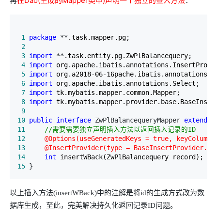
再
在Dao(生成的Mapper类中)声明一个独立的查入方法
：
 1
package
 **
 2
 3
import
 **
 4
import
 5
import
 6
import
 7
import
 8
import
 9
10
public
interface
 ZwPlBalancequeryMapper 
extends
 
11
//
需要需要独立声明插入方法以返回插入记录的ID     
12
13
14
int
15
 }
以上插入方法(insertWBack)中的注解是将id的生成方式改为数
据库生成，至此，完美解决持久化返回记录ID问题。