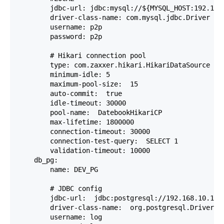
        jdbc-url: jdbc:mysql://${MYSQL_HOST:192.168
        driver-class-name: com.mysql.jdbc.Driver

        username: p2p

        password: p2p

        # Hikari connection pool

        type: com.zaxxer.hikari.HikariDataSource

        minimum-idle: 5

        maximum-pool-size:  15

        auto-commit:  true

        idle-timeout: 30000

        pool-name:  DatebookHikariCP

        max-lifetime: 1800000

        connection-timeout: 30000

        connection-test-query:  SELECT 1

        validation-timeout: 10000

    db_pg:

        name: DEV_PG

        # JDBC config

        jdbc-url:  jdbc:postgresql://192.168.10.141:
        driver-class-name:  org.postgresql.Driver

        username: log
