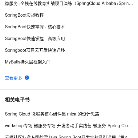
微服务+全栈在线教育实战项目演练（SpringCloud Alibaba+SpringBoot）
使用Spring Cloud Stream集成消息中间件
7
8
SpringBoot实战教程
Spring security
5
9
SpringBoot快速掌握 - 核心技术
对ORM的支持 之 8.4 集成JPA ——跟我学spring3
7
10
SpringBoot快速掌握 - 高级应用
Springboot项目云开发快速迁移
MyBatis持久层框架入门
查看更多
相关电子书
Spring Cloud 微服务核心组件集 mica 的设计思路
workshop专场-微服务专场-开发者动手实践营-微服务-Spring Cloud Alibaba 微服务全家桶体验
云栖社区特邀专家徐雷Java Spring Boot开发实战系列课程（第20讲）：经典面试题与阿里等名企内部招聘求职面试技巧