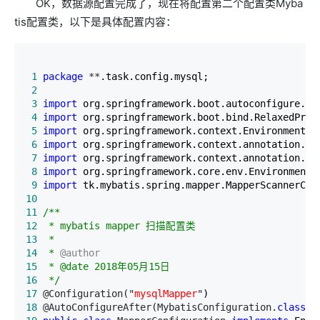
OK，数据源配置完成了，现在将配置第二个配置类Myba
tis配置类，以下是具体配置内容：
 1
package
 **
 2
 3
import
 4
import
 5
import
 6
import
 7
import
 8
import
 9
import
10
11
/**
12
13
14
 * 
@author
15
16
*/
17
 @Configuration("
mysqlMapper
"
18
 @AutoConfigureAfter(MybatisConfiguration.
class
)
/