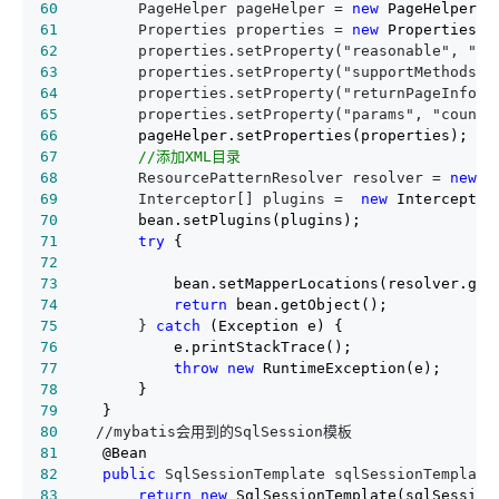
60
         PageHelper pageHelper = 
new
61
         Properties properties = 
new
62
         properties.setProperty("reasonable", "tr
63
         properties.setProperty("supportMethodsAr
64
         properties.setProperty("returnPageInfo",
65
         properties.setProperty("params", "count=
66
67
//
添加XML目录
68
         ResourcePatternResolver resolver = 
new
69
         Interceptor[] plugins =  
new
70
71
try
72
73
74
return
75
         } 
catch
76
77
throw
new
78
79
80
81
82
public
 SqlSessionTemplate sqlSessionTemplate
83
return
new