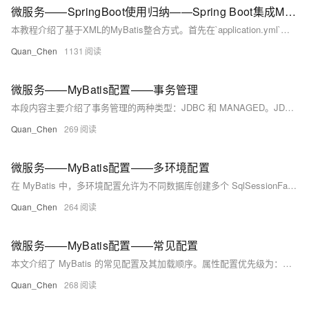
微服务——SpringBoot使用归纳——Spring Boot集成MyBatis——基于 xml 的整合
本教程介绍了基于XML的MyBatis整合方式。首先在`application.yml`中配置XML路径，如`classpath:mapper/*.xml`，然后创建`UserMapper.xml`文件定义SQL映射，包括`resultMap`和查询语句。通过设置`namespace`关联Mapper接口，实现如`getUserByName`的方法。Controller层调用Service完成测试，访问`/getUserByName/{name}`即可返回用户信息。为简化Mapper扫描，推荐在Spring Boot启动类用`@MapperScan`注解指定包路径避免逐个添加`@Mapper`
Quan_Chen
1131
微服务——MyBatis配置——事务管理
本段内容主要介绍了事务管理的两种类型：JDBC 和 MANAGED。JDBC 类型直接利用数据源连接管理事务，依赖提交和回滚机制；而 MANAGED 类型则由容器全程管理事务生命周期，例如 JEE 应用服务器上下文，默认会关闭连接，但可根据需要设置 `closeConnection` 属性为 false 阻止关闭行为。此外，提到在使用 Spring + MyBatis 时，无需额外配置事务管理器，因为 Spring 模块自带的功能可覆盖上述配置，且这两种事务管理器类型均无需设置属性。
Quan_Chen
269
微服务——MyBatis配置——多环境配置
在 MyBatis 中，多环境配置允许为不同数据库创建多个 SqlSessionFactory。通过传递环境参数给 SqlSessionFactoryBuilder，可指定使用哪种环境；若忽略，则加载默认环境。`environments` 元素定义环境配置，包括默认环境 ID、事务管理器和数据源类型等。每个环境需唯一标识，确保默认环境匹配其中之一。代码示例展示了如何构建工厂及配置 XML 结构。
Quan_Chen
264
微服务——MyBatis配置——常见配置
本文介绍了 MyBatis 的常见配置及其加载顺序。属性配置优先级为：方法参数传递的属性 &gt; resource/url 属性中配置 &gt; properties 元素中指定属性。同时列举了多个关键配置项，如 `cacheEnabled`（全局缓存开关）、`lazyLoadingEnabled`（延迟加载）、`useGeneratedKeys`（使用 JDBC 自动生成主键）等，并详细说明其作用、有效值及默认值。这些配置帮助开发者优化 MyBatis 的性能与行为。
Quan_Chen
268