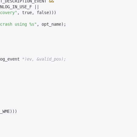
RMAT_DESCRIPTION_EVENT 
&&
covery"
, true, false)))

crash using %s"
, opt_name);   

og_event 
*)ev, &valid_pos);
_WME)))
