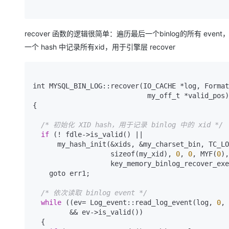
recover 函数的逻辑很简单：遍历最后一个binlog的所有 event，
一个 hash 中记录所有xid，用于引擎层 recover
int MYSQL_BIN_LOG::recover(IO_CACHE *log, Format
                            my_off_t *valid_pos)

{

/* 初始化 XID hash，用于记录 binlog 中的 xid */
if
 (! fdle->is_valid() ||                                                                                                                                                                                 

      my_hash_init(&xids, &my_charset_bin, TC_
                   sizeof(my_xid), 
0
, 
0
, MYF(
0
),

                   key_memory_binlog_recover_exec))

    goto err1;

/* 依次读取 binlog event */
while
 ((ev= Log_event::read_log_event(log, 
0
, 
         && ev->is_valid())

  {
