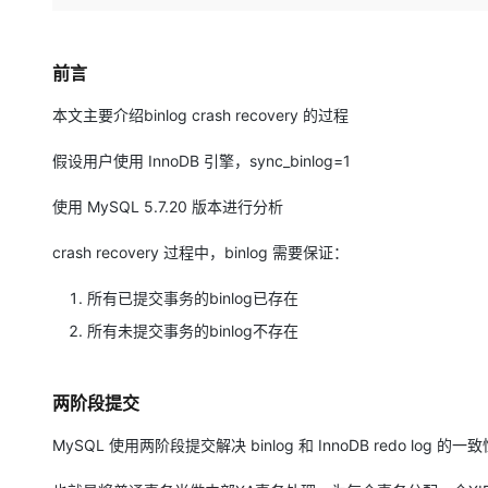
存储
天池大赛
Qwen3.7-Plus
云解析DNS
解决方案免费试用 新老
电子合同
最高领取价值200元试用
能看、能想、能动手的多模
安全
网络与CDN
AI 算法大赛
畅捷通
前言
大数据开发治理平台 Data
AI 产品 免费试用
网络
安全
云开发大赛
Qwen3-VL-Plus
Tableau 订阅
1亿+ 大模型 tokens 和 
本文主要介绍binlog crash recovery 的过程
可观测
入门学习赛
中间件
AI空中课堂在线直播课
云防火墙
140+云产品 免费试用
假设用户使用 InnoDB 引擎，sync_binlog=1
上云与迁云
云原生的云上边界网络安全
产品新客免费试用，最长1
数据库
生态解决方案
大模型服务
使用 MySQL 5.7.20 版本进行分析
企业出海
大模型ACA认证体验
大数据计算
助力企业全员 AI 认知与能
行业生态解决方案
crash recovery 过程中，binlog 需要保证：
千问AI平台-Token Plan
政企业务
媒体服务
开发者生态解决方案
所有已提交事务的binlog已存在
企业服务与云通信
千问AI平台-模型体验
AI 开发和 AI 应用解决
所有未提交事务的binlog不存在
在线体验全尺寸、多种模态
域名与网站
Happy 系列大模型
终端用户计算
两阶段提交
Serverless
MySQL 使用两阶段提交解决 binlog 和 InnoDB redo log 的
开发工具