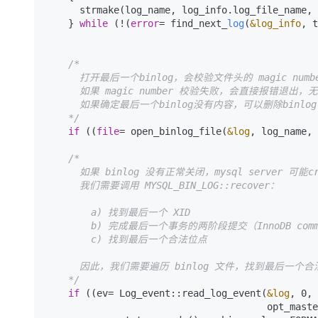
      strmake(log_name, log_info.log_file_name, sizeof(log_name)-1);                                                                                                                                        

    } 
while
 (!(
error
= find_next_
log
(
&log_info
, t
/*

      打开最后一个binlog，会校验文件头的 magic number "\xfe\x62\x69\x6e"

      如果 magic number 校验失败，会直接报错退出，无法完成recovery

      如果确定最后一个binlog没有内容，可以删除binlog 文件再重试

    */
if
 ((
file
= open_binlog_file(
&log
, log_name, 
/*

      如果 binlog 没有正常关闭，mysql server 可能crash过，

      我们需要调用 MYSQL_BIN_LOG::recover：

        a) 找到最后一个 XID

        b) 完成最后一个事务的两阶段提交（InnoDB commit）

        c) 找到最后一个合法位点

      因此，我们需要遍历 binlog 文件，找到最后一个合法event集合，并 purge 无效binlog

    */
if
 ((ev= Log_event::read_log_event(
&log
, 0, 
                     