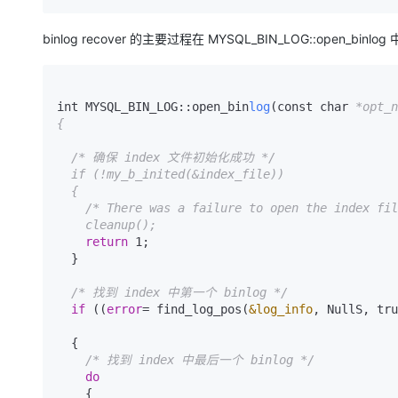
binlog recover 的主要过程在 MYSQL_BIN_LOG::open_binlog 
int MYSQL_BIN_LOG::open_bin
log
(const char 
*opt_n
{

  /* 确保 index 文件初始化成功 */

  if (!my_b_inited(&index_file))                                                                                                                                                                            

  {

    /* There was a failure to open the index file, can't open the binlog */

    cleanup();
return
 1;

  }

/* 找到 index 中第一个 binlog */
if
 ((
error
= find_log_pos(
&log_info
, NullS, tru
  {

/* 找到 index 中最后一个 binlog */
do
    {
