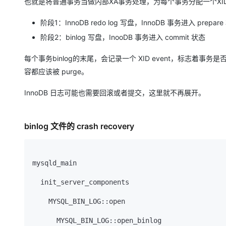
也就是将普通事务当做内部XA事务处理，为每个事务分配一个XID，
大模型解决方案
迁移与运维管理
阶段1：InnoDB redo log 写盘，InnoDB 事务进入 prepar
快速部署 Dify，高效搭建 
阶段2：binlog 写盘，InooDB 事务进入 commit 状态
专有云
10 分钟在聊天系统中增加
每个事务binlog的末尾，会记录一个 XID event，标志着事务是否提
容都应该被 purge。
InnoDB 日志可能也需要回滚或者提交，这里就不再展开。
binlog 文件的 crash recovery
mysqld_main

  init_server_components

    MYSQL_BIN_LOG::open
