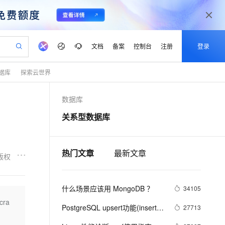
文档
备案
控制台
注册
登录
据库
探索云世界
验
作计划
器
AI 活动
专业服务
服务伙伴合作计划
开发者社区
加入我们
产品动态
服务平台百炼
阿里云 OPC 创新助力计划
数据库
一站式生成采购清单，支持单品或批量购买
可编辑精美 PPT 文稿
S产品伙伴计划（繁花）
峰会
CS
造的大模型服务与应用开发平台
Agency Agents：拥有专属领域专家
AI 生产力先锋
Al MaaS 服务伙伴赋能合作
域名
博文
Careers
PolarDB Agentic Database
至高可申请百万元
关系型数据库
 轻松生成专业的 PPT
开启高性价比 AI 编程新体验
弹性可伸缩的云计算服务
先锋实践拓展 AI 生产力的边界
发布
多领域专家智能体,一键组建 AI 虚拟交付团队
Token 补贴，五大权
计划
海大会
伙伴信用分合作计划
商标
问答
社会招聘
益加速 OPC 成功
帕鲁游戏服务器
SS
HappyHorse 打造一站式影视创作平台
飞天发布时刻
HOT
秒悟 Meoo CLI 支持一键部
划
备案
电子书
校园招聘
联机服务器，轻松开启游戏
视频创作，一键激活电商全链路生产力
稳定、安全、高性价比、高性能的云存储服务
所见，即是所愿
署项目至阿里云账号
可视化编排打通从文字构思到成片全链路闭环
热门文章
最新文章
更多支持
版权
划
公司注册
镜像站
视频生成
语音识别与合成
 智能体与工作流应用
漫剧工坊：一站式动画创作平台
AI 实训营
Flink OSS 支持
合作伙伴培训与认证
划
上云迁移
站生成，高效打造优质广告素材
全接入的云上超级电脑
通过阿里云百炼高效搭建AI应用,助力高效开发
快速生产连贯的高质量长漫剧
从基础到进阶，Agent 创客手把手教你
AssumeRole 角色自定义
什么场景应该用 MongoDB ？
lScope
34105
我要反馈
e-1.1-T2V
Qwen3-TTS-Flash
查询合作伙伴
n Alibaba Cloud ISV 合作
代维服务
建企业门户网站
10 分钟搭建微信、支付宝小程序
cra
百炼 Qwen3.7-Flash 系列模
畅细腻的高质量视频
离线语音合成大模型，多语言方言自适应，低延迟高稳定
PostgreSQL upsert功能(insert 
27713
创新加速
ope
登录合作伙伴管理后台
我要建议
站，无忧落地极速上线
以可视化方式快速构建移动和 PC 门户网站
国内短信简单易用，安全可靠，秒级触达，全球覆盖200+国家和地区。
高效部署网站，快速应用到小程序
型发布
on conflict do)的用法