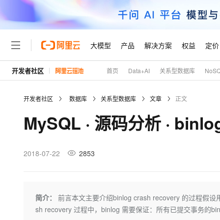
大模型
产品
解决方案
权益
定价
开发者社区
首页
Data+AI
关系型数据库
NoS
大模型
产品
解决方案
权益
定价
云市场
伙伴
服务
了解阿里云
精选产品
精选解决方案
普惠上云
产品定价
精选商城
成为销售伙伴
售前咨询
为什么选择阿里云
千问AI平台
开发者社区
数据库
关系型数据库
文章
正文
了解云产品的定价详情
大模型服务平台百炼
睿译宝，AI翻译排版一
普惠上云 官方力荐
分销伙伴
在线服务
网站建设
什么是云计算
大
MySQL · 源码分析 · binlog
大模型服务与应用平台
上传文档即自动完成翻译和
云服务器38元/年起，超
咨询伙伴
多端小程序
技术领先
云上成本管理
售后服务
轻量应用服务器
GLM-5.2：长任务时代
官方推荐返现计划
大模型
精选产品
精选解决方案
Salesforce 国际版订阅
稳定可靠
管理和优化成本
推荐新用户得奖励，单订单
销售伙伴合作计划
2018-07-22
2853
自助服务
友盟天域
安全合规
人工智能与机器学习
AI
文本生成
云数据库 RDS
Hermes Agent，打造
云工开物
无影生态合作计划
在线服务
观测云
分析师报告
自主进化，持久记忆，越用
高校专属算力普惠，学生认
计算
互联网应用开发
Qwen3.8-Max
HOT
Salesforce On Alibaba C
工单服务
Tuya 物联网平台阿里云
研究报告与白皮书
人工智能平台 PAI
快速拥有专属 OpenClaw
简介：
前言本文主要介绍binlog crash recovery 的过程假设用
大模
Consulting Partner 合
大数据
容器
智能体时代全能旗舰模型
免费试用
短信专区
一站式AI开发、训练和推
sh recovery 过程中，binlog 需要保证：所有已提交事务的bi
蓝凌 OA
AI 大模型销售与服务生
现代化应用