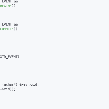
_EVENT &&

BEGIN"
)
)

_EVENT &&

COMMIT"
))
XID_EVENT)
 (uchar*) &xev->xid,

      sizeof(xev->xid))
;
