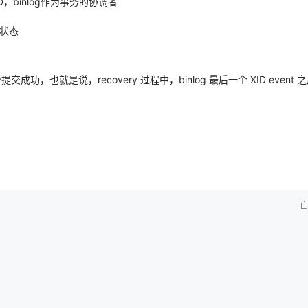
binlog作为事务的协调者
e 状态
AI 应用
10分钟微调：让0.6B模型媲美235B模
多模态数据信
型
依托云原生高可用架构,实现Dify私有化部署
用1%尺寸在特定领域达到大模型90%以上效果
一个 AI 助手
超强辅助，Bol
交成功，也就是说，recovery 过程中，binlog 最后一个 XID event 
即刻拥有 DeepSeek-R1 满血版
在企业官网、通讯软件中为客户提供 AI 客服
多种方案随心选，轻松解锁专属 DeepSeek