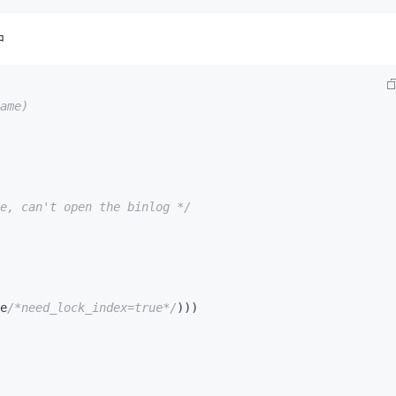
中
ame)

e
/*need_lock_index=true*/
)))
