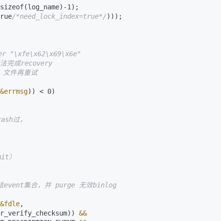
rue
/*need_lock_index=true*/
)));

&errmsg
)) < 0)

&fdle
,

                  opt_master_verify_checksum)) 
&&