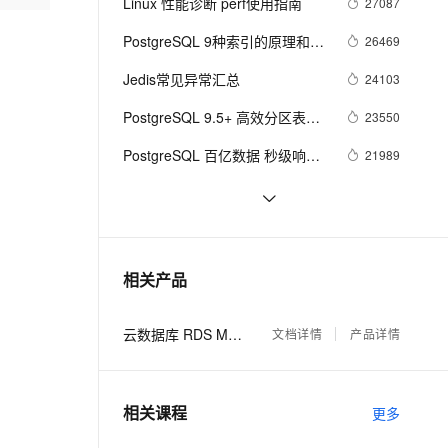
安全
Linux 性能诊断 perf使用指南
27087
我要投诉
e-1.1-I2V
Cosyvoice-V3-Flash
PolarDB
上云场景组合购
伴
Qoder CN V1.7.0 发布
漫剧创作，剧本、分镜、视频高效生成
100%兼容MySQL、PostgreSQL，兼容Oracle，支持集中和分布式
覆盖90%+业务场景，专享组合折扣价
畅自然，细节丰富
高表现力语音合成大模型，语音克隆听感自然
PostgreSQL 9种索引的原理和应
26469
VPN
用场景
ernetes 版 ACK
云聚AI 严选权益
Jedis常见异常汇总
云安全中心 AI BAS 智能自动
24103
SSL 证书
2V
Fun-ASR
，一键激活高效办公新体验
理容器应用的 K8s 服务
精选AI产品，从模型到应用全链提效
化模拟渗透攻击产品发布
文戏情感细腻自然，动作戏激烈拳拳到肉，实现更强表演能力
支持中英文自由切换，具备更强的噪声鲁棒性
PostgreSQL 9.5+ 高效分区表实
堡垒机
23550
AI 用量加速计划
现 - pg_pathman
DataWorks ChatBI 会话支持
防火墙
PostgreSQL 百亿数据 秒级响应 
21989
、识别商机，让客服更高效、服务更出色。
新老同享，达量后返
上传临时文件分析
正则及模糊查询
主机安全
应用
PostgreSQL 与基友们的故事之 - 
18591
Redis (无限缓存,实时标签...)
page fault带来的性能问题
16634
千问办公
NEW
AI 应用及服务市场
的智能体编程平台
一站式AI生产力平台
Greenplum 表空间和filespace的
15993
相关产品
AI 应用
用法
伶鹊
企业级人与Agent协作平台，接入和调度多个数字员工
智能客服平台，对话机器人、对话分析、智能外呼
大模型
云数据库 RDS MySQL 版
文档详情
产品详情
大模型服务平台百炼 - 全妙
自然语言处理
应用创作平台
多模态内容创作工具，已接入 DeepSeek
数据标注
相关课程
更多
机器学习