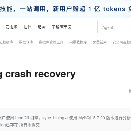
云市场
伙伴
服务
了解阿里云
QL数据库
数据仓库
数据库管理工具
向量数据库
免费试用
安全可靠数
AI 特惠
数据与 API
成为产品伙伴
企业增值服务
最佳实践
价格计算器
AI 场景体
基础软件
产品伙伴合
阿里云认证
市场活动
配置报价
大模型
自助选配和估算价格
步到位
智启 AI 普惠权益
产品生态集成认证中心
企业支持计划
云上春晚
域名与网站
Qwen Audio：打造专属 AI 语音助手
千问官方 MaaS 平台，为开发者和 Agent 而生，新用户赠送 1 亿 + tokens 额度
一句话生成原生
AI Coding
阿里云Maa
2026 阿里云
云服务器 E
为企业打
数据集
Windows
大模型认证
模型
NEW
NEW
 crash recovery
格式还原
值低价云产品抢先购
至高享 1亿+免费 tokens，加速 Al 应用落地
提供智能易用的域名与建站服务
Qwen-Audio-3.0-Realtime 端到端实时语音角色扮演
输入一句话想法,
智能编程，一键
安全可靠、
产品生态伙伴
专家技术服务
云上奥运之旅
弹性计算合作
阿里云中企出
手机三要素
宝塔 Linux
全部认证
价格优势
开源旗舰模型
即刻拥有 DeepSeek-V4-Pro
阿里云 OPC 创新助力计划
千问大模型
一键部署幻兽
AI 电商营销
对象存储 O
大模型
产品生态伙伴工作台
企业增值服务台
云栖战略参考
云存储合作计
云栖大会
身份实名认证
CentOS
训练营
推动算力普惠，释放技术红利
最高返9万
真正可用的 1M 上下文,一次完成代码全链路开发
快速构建应用程序和网站，即刻迈出上云第一步
轻松解锁专属 DeepSeek-V4-Pro
至高百万元 Token 补贴，加速一人公司成长
多元化、高性能、安全可靠的大模型服务
一键购买专属
从图文生成到
云上的中国
数据库合作计
活动全景
短信
Docker
图片和
自进化智能体
5 分钟轻松部署专属 QwenPaw
Token Plan 模型订阅计划
数字证书管理服务（原SSL证书）
高效搭建 AI
AI 广告创作
无影云电脑
企业成长
NEW
HOT
信息公告
看见新力量
云网络合作计
OCR 文字识别
JAVA
越聪明
证享300元代金券
全托管，含MySQL、PostgreSQL、SQL Server、MariaDB多引擎
Qwen3.8-Max 首发尝鲜，限时加量 10 倍，夜间低至2折
实现全站 HTTPS，呈现可信的 Web 访问
从聊天伙伴进化为能主动干活的本地数字员工
图文、视频一
随时随地安
魔搭 Mode
Kimi-K3
HappyHors
NEW
loud
服务实践
官网公告
金融模力时刻
Salesforce O
版
发票查验
全能环境
Claude Code + GStack 打造工程团队
千问办公，限时限量积分加倍
Qoder
低代码高效构
AI 建站
短信服务
户使用 InnoDB 引擎，sync_binlog=1使用 MySQL 5.7.20 版本进行分析
型
NEW
作计划
Kimi 最新旗舰模型，长程编程与推理利器
让文字生成流
计划
创新中心
魔搭 ModelSc
健康状态
理服务
让AI从“聊天伙伴”进化为能干活的“数字员工”
安装技能 GStack，拥有专属 AI 工程团队
你的AI工作搭子，覆盖日常办公高频场景
面向真实软件的智能体编程平台
0 代码专业建
nlog已存在 所有未提交...
客户案例
天气预报查询
操作系统
态合作计划