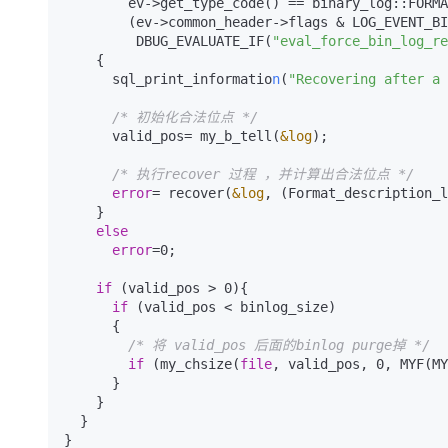
        ev->get_type_code() == binary_log::FO
        (ev->common_header->flags & LOG_EVENT_BINLOG_IN_USE_F ||

         DBUG_EVALUATE_IF(
"eval_force_bin_log_re
    {

      sql_print_informatio
n
(
"Recovering after a 
/* 初始化合法位点 */
      valid_pos= my_b_tell(
&log
);

/* 执行recover 过程 ，并计算出合法位点 */
error
= recover(
&log
, (Format_description_l
    }

else
error
=0;

if
 (valid_pos > 0){

if
 (valid_pos < binlog_size)

      { 

/* 将 valid_pos 后面的binlog purge掉 */
if
 (my_chsize(
file
, valid_pos, 0, MYF(MY
      }

    }

  }   

}
