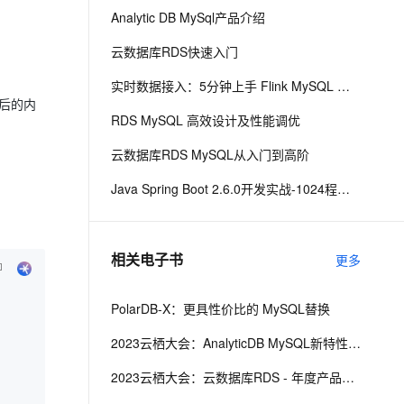
Analytic DB MySql产品介绍
息提取
与 AI 智能体进行实时音视频通话
云数据库RDS快速入门
从文本、图片、视频中提取结构化的属性信息
构建支持视频理解的 AI 音视频实时通话应用
实时数据接入：5分钟上手 Flink MySQL 连接器
t.diy 一步搞定创意建站
构建大模型应用的安全防护体系
之后的内
RDS MySQL 高效设计及性能调优
通过自然语言交互简化开发流程,全栈开发支持
通过阿里云安全产品对 AI 应用进行安全防护
云数据库RDS MySQL从入门到高阶
Java Spring Boot 2.6.0开发实战-1024程序员节创造营公益课
相关电子书
更多
PolarDB-X：更具性价比的 MySQL替换
2023云栖大会：AnalyticDB MySQL新特性介绍
2023云栖大会：云数据库RDS - 年度产品发布与最佳实践