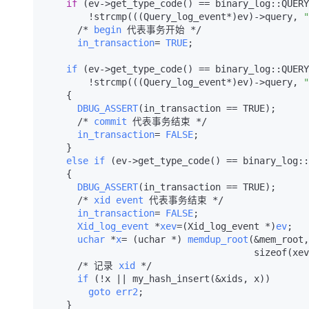
if
 (ev->get_type_code() == binary_log::QUERY
        !strcmp
(((Query_log_event*)ev)->query, 
"
      /* 
begin
 代表事务开始 */

in_transaction
= 
TRUE
;

if
(ev->get_type_code() == binary_log::QUERY
        !strcmp(((Query_log_event*)ev)->query, 
"
    {

DBUG_ASSERT
(in_transaction == TRUE)
;

      /* 
commit
 代表事务结束 */

in_transaction
= 
FALSE
;

    }

else
if
(ev->get_type_code() == binary_log::
    {

DBUG_ASSERT
(in_transaction == TRUE)
;

      /* 
xid
event
 代表事务结束 */

in_transaction
= 
FALSE
;

Xid_log_event
 *
xev
=
(Xid_log_event *)
ev
;

uchar
 *
x
= 
(uchar *)
memdup_root
(&mem_root,
                                
      /* 记录 
xid
 */

if
(!x || my_hash_insert(&xids, x))
goto
err2
;

    }
