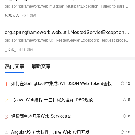
org.springframework.web.multipart.MultipartException: Failed to parse multipart servlet request； nes
风水道人
685
org.springframework.web.util.NestedServletException: Request processing failed； nested exception....
org.springframework.web.util.NestedServletException: Request processing failed； nested exception....
_长银_
941
热门文章
最新文章
如何在SpringBoot中集成JWT(JSON Web Token)鉴权
12
1
【Java Web编程 十三】深入理解JDBC规范
5
2
轻松简单地开发Web Services 2
6
3
AngularJS 五大特性，加快 Web 应用开发
10
4