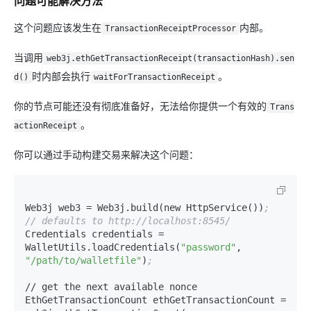
问题可能解决方法
这个问题应该发生在
内部。
TransactionReceiptProcessor
当调用
web3j.ethGetTransactionReceipt(transactionHash).sen
时内部会执行
。
d()
waitForTransactionReceipt
你的节点可能还没有彻底准备好，无法给你提供一个有效的
Trans
。
actionReceipt
你可以通过手动构建交易来解决这个问题：
Web3j web3 = Web3j.build(new HttpService())
;  
// defaults to http://localhost:8545/
Credentials credentials = 
WalletUtils.loadCredentials(
"password"
, 
"/path/to/walletfile"
)
;
// get the next available nonce

EthGetTransactionCount ethGetTransactionCount = 