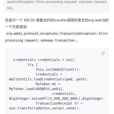
sactionException: Error processing request: unknown transact
ion。
在执行一个 ERC20 智能合约的transfer调用时发生的org.web3j的
一个交易错误：
org.web3j.protocol.exceptions.TransactionException: Error
。
processing request: unknown transaction
  Credentials credentials = null
;
         try {

             this.initWeb3Client()
;
             credentials = 
WalletUtils.loadCredentials(pwd, path)
;
             MyToken mt =  
MyToken.load(ADDRESS,web3j,

                     credentials, 
BigInteger.valueOf(
20
_000_000_000L),BigInteger.valu
             TransactionReceipt tr = 
oso.transfer(address,value).send()
;