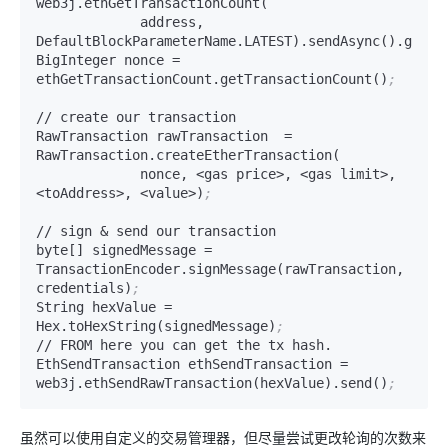
web3j.ethGetTransactionCount(

             address, 
DefaultBlockParameterName.LATEST).sendAsync().get()
BigInteger nonce = 
ethGetTransactionCount.getTransactionCount()
;
// create our transaction

RawTransaction rawTransaction  = 
RawTransaction.createEtherTransaction(

             nonce, <gas price>, <gas limit>, 
<toAddress>, <value>)
;
// sign & send our transaction

byte[] signedMessage = 
TransactionEncoder.signMessage(rawTransaction, 
credentials)
;
String hexValue = 
Hex.toHexString(signedMessage)
;
// FROM here you can get the tx hash.

EthSendTransaction ethSendTransaction = 
web3j.ethSendRawTransaction(hexValue).send()
;
虽然可以使用自定义的交易管理器，但尽量尝试更改轮询的次数来