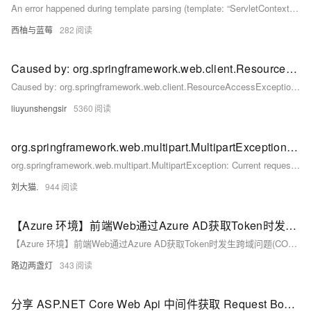
An error happened during template parsing (template: “ServletContext resource [/WEB-INF/templates/in
西柚与蓝莓
282
Caused by: org.springframework.web.client.ResourceAccessException: I/O error on POST request for "http://xxxx.svc.cluster.local:8080/xxxx": Connection reset; nested exception is java.net.SocketException: Connection reset 什么原因导致得
Caused by: org.springframework.web.client.ResourceAccessException: I/O error on POST request for "xxxx.svc.cluster.local:8080/xxxx ": Connection reset; nested exception is java.net.SocketException: Connection reset 什么原因导致得
liuyunshengsir
5360
org.springframework.web.multipart.MultipartException: Current request is not a multipart request
org.springframework.web.multipart.MultipartException: Current request is not a multipart request
刘大猫.
944
【Azure 环境】前端Web通过Azure AD获取Token时发生跨域问题(CORS Error)
【Azure 环境】前端Web通过Azure AD获取Token时发生跨域问题(CORS Error)
路边两盏灯
343
分享 ASP.NET Core Web Api 中间件获取 Request Body 两个方法