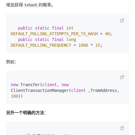
增加获得
的概率。
txhash
public
static
final
int
DEFAULT_POLLING_ATTEMPTS_PER_TX_HASH
=
40
;

public
static
final
long
DEFAULT_POLLING_FREQUENCY
=
1000
 * 
15
;
例如：
new
 Transfer(
client
, 
new
ClientTransactionManager(
client
 ,fromAddress, 
100
另外一个明确的方法
：