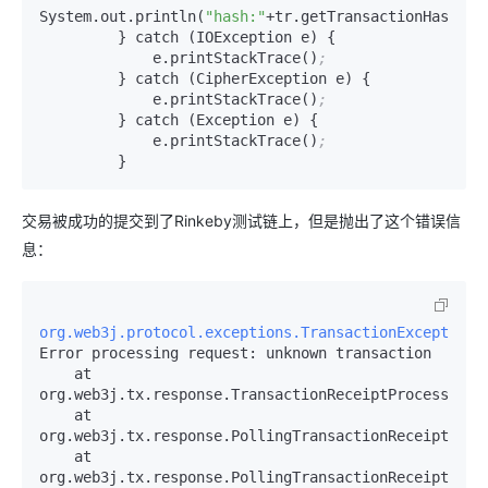
System.out.println(
"hash:"
+tr.getTransactionHash())
         } catch (IOException e) {

             e.printStackTrace()
;
         } catch (CipherException e) {

             e.printStackTrace()
;
         } catch (Exception e) {

             e.printStackTrace()
;
         }
交易被成功的提交到了Rinkeby测试链上，但是抛出了这个错误信
息：
org.web3j.protocol.exceptions.TransactionException:
Error processing request: unknown transaction

    at 
org.web3j.tx.response.TransactionReceiptProcessor.s
    at 
org.web3j.tx.response.PollingTransactionReceiptProc
    at 
org.web3j.tx.response.PollingTransactionReceiptProc