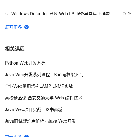
Windows Defender 导致 Web IIS 服务异常停止排查
24
5
在Winform项目和Web API的.NetCore项目中使用
11
6
Serilog 来记录日志信息
Axis2 Web Services 中使用session的配置及使用方法
5
7
相关课程
Python Web开发基础
DWR3访问WEB元素的两种方法
3
8
Java Web开发系列课程 - Spring框架入门
【WEB安全】详解信息泄漏漏洞
8
9
企业Web常用架构LAMP-LNMP实战
Web乱码解决方法
662
10
高校精品课-西安交通大学-Web 编程技术
Java Web项目实战 - 图书商城
Java面试疑难点解析 - Java Web开发
查看更多