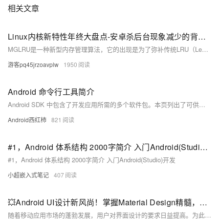
相关文章
Linux内核新特性年终大盘点-安卓杀后台现象减少的背后功臣MGLRU算法简介
MGLRU是一种新型内存管理算法，它的出现是为了弥补传统LRU（Least Recently Used）和LFU（Least Frequently Used）算法在缓存替换选择上的不足,LRU和LFU的共同缺点就是在做内存页面替换时，只考虑内存页面在最近一段时间内被访问的次数和最后一次的访问时间，但是一个页面的最近访问次数少或者最近一次的访问时间较早，可能仅仅是因为这个内存页面新近才被创建，属于刚刚完成初始化的年代代页面，它的频繁访问往往会出现在初始化之后的一段时间里，那么这时候就把这种年轻代的页面迁移出去
游客pq45jrzoavplw
1950
Android 命令行工具简介
Android SDK 中包含了开发应用所需的多个软件包。本页列出了可供使用的最重要的命令行工具（按提供这些工具的软件包整理）。
Android西红柿
821
#1，Android 体系结构 2000字简介 入门Android(Studio)开发
#1，Android 体系结构 2000字简介 入门Android(Studio)开发
小超嵌入式笔记
407
💥Android UI设计新风尚！掌握Material Design精髓，让你的界面颜值爆表！🎨
随着移动应用市场的蓬勃发展，用户对界面设计的要求日益提高。为此，掌握由Google推出的Material Design设计语言成为提升应用颜值和用户体验的关键。本文将带你深入了解Material Design的核心原则，如真实感、统一性和创新性，并通过丰富的组件库及示例代码，助你轻松打造美观且一致的应用界面。无论是色彩搭配还是动画效果，Material Design都能为你的Android应用增添无限魅力。