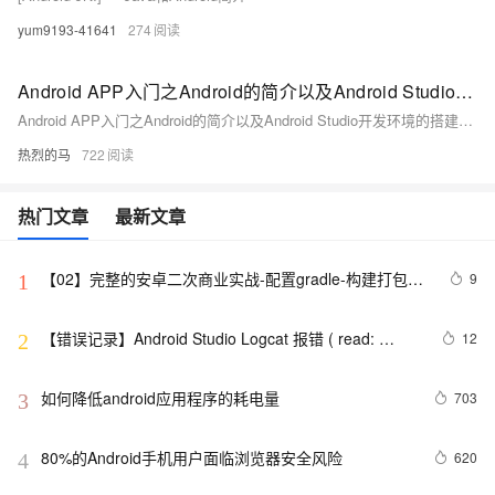
yum9193-41641
274
Android APP入门之Android的简介以及Android Studio开发环境的搭建和测试（2022最新 图文解释 简单易懂）
Android APP入门之Android的简介以及Android Studio开发环境的搭建和测试（2022最新 图文解释 简单易懂）
热烈的马
722
热门文章
最新文章
【02】完整的安卓二次商业实战-配置gradle-构建打包原
9
1
生安卓项目-调试本地运行模拟器-优雅草伊凡
【错误记录】Android Studio Logcat 报错 ( read: 
12
2
unexpected EOF! )
如何降低android应用程序的耗电量
703
3
80%的Android手机用户面临浏览器安全风险
620
4