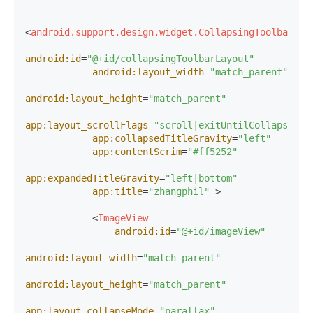
<
android.support.design.widget.CollapsingToolbarLay
android:id
=
"@+id/collapsingToolbarLayout"
android:layout_width
=
"match_parent"
android:layout_height
=
"match_parent"
app:layout_scrollFlags
=
"scroll|exitUntilCollapsed"
app:collapsedTitleGravity
=
"left"
app:contentScrim
=
"#ff5252"
app:expandedTitleGravity
=
"left|bottom"
app:title
=
"zhangphil"
 >
<
ImageView
android:id
=
"@+id/imageView"
android:layout_width
=
"match_parent"
android:layout_height
=
"match_parent"
app:layout_collapseMode
=
"parallax"