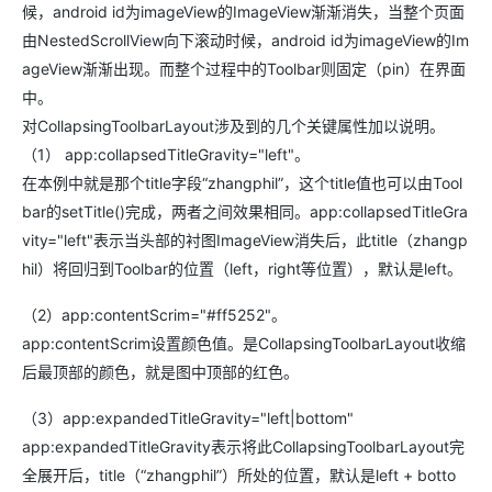
候，android id为imageView的ImageView渐渐消失，当整个页面
由NestedScrollView向下滚动时候，android id为imageView的Im
ageView渐渐出现。而整个过程中的Toolbar则固定（pin）在界面
中。
对CollapsingToolbarLayout涉及到的几个关键属性加以说明。
（1） app:collapsedTitleGravity="left"。
在本例中就是那个title字段“zhangphil”，这个title值也可以由Tool
bar的setTitle()完成，两者之间效果相同。app:collapsedTitleGra
vity="left"表示当头部的衬图ImageView消失后，此title（zhangp
hil）将回归到Toolbar的位置（left，right等位置），默认是left。
（2）app:contentScrim="#ff5252"。
app:contentScrim设置颜色值。是CollapsingToolbarLayout收缩
后最顶部的颜色，就是图中顶部的红色。
（3）app:expandedTitleGravity="left|bottom"
app:expandedTitleGravity表示将此CollapsingToolbarLayout完
全展开后，title（“zhangphil”）所处的位置，默认是left + botto