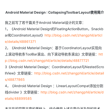
Android Material Design : CollapsingToolbarLayout使用简介
我之前写了若干篇关于Android Material设计的文章：
1，《Android Material Design的FloatingActionButton，Snackb
ar和CoordinatorLayout》
http://blog.csdn.net/zhangphil/articl
e/details/48861371
2，《Android Material Design：基于CoordinatorLayout实现向
上滚动导航条ToolBar滚出、向下滚动导航条滚出》文章链接：
htt
p://blog.csdn.net/zhangphil/article/details/48877721
3《Android Material Design：CoordinatorLayout与NestedScro
llView》文章链接：
http://blog.csdn.net/zhangphil/article/detail
s/48877865
4，《Android Material Design ：LinearLayoutCompat添加分割
线divider 》文章链接：
http://blog.csdn.net/zhangphil/article/d
etails/48899585
本文在前四篇文章的基础上，综合使用上述文章中涉及到的技术