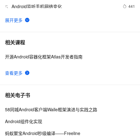
Android监听手机网络变化
441
5
Android Application Foundamentals(yaozq翻译，仅供
707
6
参考)
Android中startActivity中的permission检测与UID机制
499
7
相关课程
开源Android容器化框架Atlas开发者指南
【Magisk模块】禁用Android 11-12应用文件夹限制
13
8
查看更多
Android Socket与服务器通信通用Demo
6
9
【Android 进程保活】应用进程拉活 ( 账户同步拉活 | 账
8
10
相关电子书
户同步 | 源码资源 )（一）
58同城Android客户端Walle框架演进与实践之路
Android组件化实现
蚂蚁聚宝Android秒级编译——Freeline