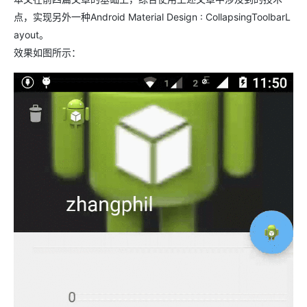
点，实现另外一种Android Material Design : CollapsingToolbarL
ayout。
效果如图所示：