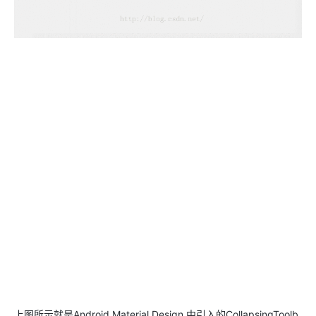
上图所示就是Android Material Design 中引入的CollapsingToolb