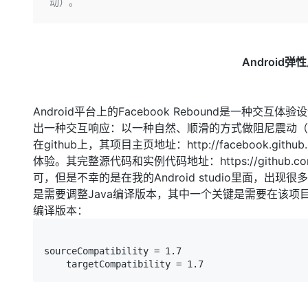
存储
天池大赛
动）。
Qwen3.7-Plus
云解析DNS
解决方案免费试用 新老
电子合同
最高领取价值200元试用
能看、能想、能动手的多模
安全
网络与CDN
AI 算法大赛
畅捷通
大数据开发治理平台 Data
AI 产品 免费试用
网络
安全
云开发大赛
Qwen3-VL-Plus
Android弹性
Tableau 订阅
1亿+ 大模型 tokens 和 
可观测
入门学习赛
中间件
AI空中课堂在线直播课
云防火墙
140+云产品 免费试用
上云与迁云
云原生的云上边界网络安全
产品新客免费试用，最长1
Android平台上的Facebook Rebound是一种交互
数据库
生态解决方案
出一种交互响应：以一种自然、顺滑的方式做阻尼震动（
大模型服务
企业出海
大模型ACA认证体验
大数据计算
在github上，其项目主页地址：http://facebook.gi
助力企业全员 AI 认知与能
行业生态解决方案
体验。其完整源代码和实例代码地址：https://github.com/
千问AI平台-Token Plan
政企业务
媒体服务
可，但是不幸的是在我的Android studio里面，
开发者生态解决方案
是需要调整Java编译版本，其中一个关键是需要在该项目代码包的
企业服务与云通信
千问AI平台-模型体验
AI 开发和 AI 应用解决
编译版本：
在线体验全尺寸、多种模态
域名与网站
Happy 系列大模型
终端用户计算
sourceCompatibility = 1.7

    targetCompatibility = 1.7
Serverless
开发工具