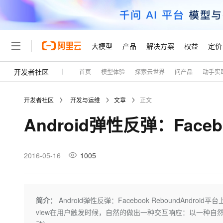
大模型
产品
解决方案
权益
定价
开发者社区
首页
模型体验
探索云世界
问产品
动手实
大模型
产品
解决方案
权益
定价
云市场
伙伴
服务
了解阿里云
精选产品
精选解决方案
普惠上云
产品定价
精选商城
成为销售伙伴
售前咨询
为什么选择阿里云
千问AI平台
开发者社区
开发与运维
文章
正文
了解云产品的定价详情
大模型服务平台百炼
千问办公，解锁你的工作
普惠上云 官方力荐
分销伙伴
在线服务
网站建设
什么是云计算
大
Android弹性反弹：Facebo
大模型服务与应用平台
企业级Agent产品，直接
云服务器38元/年起，超
咨询伙伴
多端小程序
技术领先
云上成本管理
售后服务
轻量应用服务器
Agency Agents：拥
官方推荐返现计划
大模型
精选产品
精选解决方案
Salesforce 国际版订阅
稳定可靠
管理和优化成本
推荐新用户得奖励，单订单
销售伙伴合作计划
2016-05-16
1005
自助服务
友盟天域
安全合规
人工智能与机器学习
AI
文本生成
云数据库 RDS
HappyHorse 打造一
云工开物
无影生态合作计划
在线服务
观测云
分析师报告
高校专属算力普惠，学生认
计算
互联网应用开发
Qwen3.8-Max
HOT
Salesforce On Alibaba C
工单服务
Tuya 物联网平台阿里云
研究报告与白皮书
人工智能平台 PAI
快速拥有专属 OpenClaw
简介：
Android弹性反弹：Facebook ReboundAndro
大模
Consulting Partner 合
大数据
容器
智能体时代全能旗舰模型
免费试用
短信专区
一站式AI开发、训练和推
view在用户触发时候，自然的做出一种交互响应：以一种
蓝凌 OA
AI 大模型销售与服务生
现代化应用