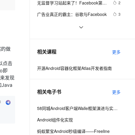
安全
无监督学习站起来了！Facebook第三
我要投诉
e-1.1-I2V
Cosyvoice-V3-Flash
2
PolarDB
上云场景组合购
Milvus 弹性伸缩功能新增节
伴
代语音识别wav2vec-U，匹敌监督模
漫剧创作，剧本、分镜、视频高效生成
100%兼容MySQL、PostgreSQL，兼容Oracle，支持集中和分布式
覆盖90%+业务场景，专享组合折扣价
点支持范围
畅自然，细节丰富
高表现力语音合成大模型，语音克隆听感自然
VPN
广告业真正的霸主：谷歌与Facebook
3
型，Lecun看了都说好
ernetes 版 ACK
云聚AI 严选权益
AI 原生数据库服务发布
SSL 证书
2010 Web前端技术趋势及总结 
613
2V
Fun-ASR
，一键激活高效办公新体验
理容器应用的 K8s 服务
精选AI产品，从模型到应用全链提效
Agent 数据网关
Facebook摘全明星MVP
文戏情感细腻自然，动作戏激烈拳拳到肉，实现更强表演能力
支持中英文自由切换，具备更强的噪声鲁棒性
堡垒机
Facebook 工程经验 --PCIe 故障监控
6
AI 用量加速计划
云原生数据库 PolarDB
和修复
防火墙
、识别商机，让客服更高效、服务更出色。
Facebook 发布无梯度优化开源工具 
新老同享，达量后返
Agentic Database 发布
然的做
5
相关课程
更多
Nevergrad，可应用于各类机器学习
主机安全
应用
问题
可以点击
开源Android容器化框架Atlas开发者指南
io即
千问办公
NEW
AI 应用及服务市场
的智能体编程平台
一站式AI生产力平台
后来发现
Java
AI 应用
伶鹊
相关电子书
更多
企业级人与Agent协作平台，接入和调度多个数字员工
智能客服平台，对话机器人、对话分析、智能外呼
大模型
大模型服务平台百炼 - 全妙
58同城Android客户端Walle框架演进与实践之路
自然语言处理
应用创作平台
多模态内容创作工具，已接入 DeepSeek
Android组件化实现
数据标注
机器学习
蚂蚁聚宝Android秒级编译——Freeline