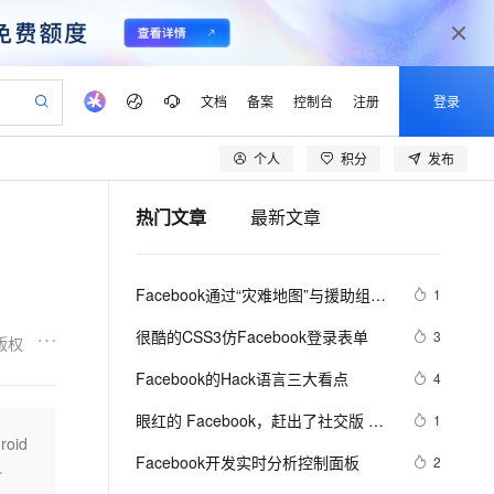
文档
备案
控制台
注册
登录
个人
积分
发布
验
作计划
器
AI 活动
专业服务
服务伙伴合作计划
开发者社区
加入我们
产品动态
服务平台百炼
阿里云 OPC 创新助力计划
热门文章
最新文章
一站式生成采购清单，支持单品或批量购买
io：打造专属 AI 语音助手
S产品伙伴计划（繁花）
峰会
CS
造的大模型服务与应用开发平台
一句话生成原生可编辑精美 PPT 文稿
AI 生产力先锋
Al MaaS 服务伙伴赋能合作
域名
博文
Careers
至高可申请百万元
Qwen3.8-Max 模型上线
开启高性价比 AI 编程新体验
弹性可伸缩的云计算服务
Qwen-Audio-3.0-Realtime 端到端实时语音角色扮演
输入一句话想法, 轻松生成专业的 PPT
先锋实践拓展 AI 生产力的边界
Token 补贴，五大权
计划
海大会
伙伴信用分合作计划
商标
问答
社会招聘
Facebook通过“灾难地图”与援助组织
1
益加速 OPC 成功
eek-V4-Pro
SS
一键部署幻兽帕鲁游戏服务器
飞天发布时刻
HOT
Open Search 向量检索版支
划
备案
电子书
校园招聘
分享数据
pSeek-V4-Pro
视频创作，一键激活电商全链路生产力
稳定、安全、高性价比、高性能的云存储服务
一键购买专属联机服务器，轻松开启游戏
所见，即是所愿
持视频检索 Pipeline 功能
更多支持
很酷的CSS3仿Facebook登录表单
3
版权
划
公司注册
镜像站
视频生成
语音识别与合成
专属 QwenPaw
漫剧工坊：一站式动画创作平台
AI 实训营
HOT
应用身份服务 (IDaaS)
Facebook的Hack语言三大看点
4
合作伙伴培训与认证
划
上云迁移
站生成，高效打造优质广告素材
全接入的云上超级电脑
从聊天伙伴进化为能主动干活的本地数字员工
快速生产连贯的高质量长漫剧
从基础到进阶，Agent 创客手把手教你
OpenClaw 管理能力上线
lScope
我要反馈
e-1.1-T2V
Qwen3-TTS-Flash
眼红的 Facebook，赶出了社交版 
1
查询合作伙伴
n Alibaba Cloud ISV 合作
代维服务
建企业门户网站
10 分钟搭建微信、支付宝小程序
oid
MaxCompute MaxFrame 提
Zoom
畅细腻的高质量视频
离线语音合成大模型，多语言方言自适应，低延迟高稳定
创新加速
Facebook开发实时分析控制面板
ope
登录合作伙伴管理后台
2
我要建议
站，无忧落地极速上线
以可视化方式快速构建移动和 PC 门户网站
国内短信简单易用，安全可靠，秒级触达，全球覆盖200+国家和地区。
高效部署网站，快速应用到小程序
供自动弹性内存功能
抖