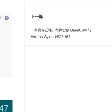
息提取
与 AI 智能体进行实时音视频通话
下一篇
从文本、图片、视频中提取结构化的属性信息
构建支持视频理解的 AI 音视频实时通话应用
t.diy 一步搞定创意建站
构建大模型应用的安全防护体系
一条命令迁移，帮你实现 OpenClaw 与
通过自然语言交互简化开发流程,全栈开发支持
通过阿里云安全产品对 AI 应用进行安全防护
Hermes Agent 记忆互通！