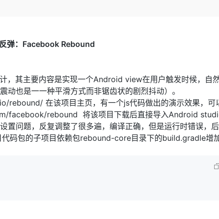
Deepseek-v4-pro
HappyHors
同享
万小智 AI 建站低至 15元/月
Qoder CN
AI 短剧/漫剧
云原生数据库 
快递物流查询
WordPress
成为服务伙
高校合作
点，立即开启云上创新
覆盖公网/内网、递归/权威、移动APP等全场景解析服务
送.CN域名，送备案服务码
基于千问大模型等，支持代码智能生成、研发智能问答
AI助力短剧
态智能体模型
旗舰 MoE 大模型，百万上下文与顶尖推理能力
图生视频，流
Ubuntu
服务生态伙伴
云工开物
企业应用
Works
Night Plan 支持 Qwen 3.8-Max
云原生大数据计算服务 MaxCompute
AI 办公
容器服务 Kub
NEW
GLM-5.2
Wan2.7-T
反弹：Facebook Rebound
Red Hat
30+ 款产品免费体验
Data Agent 驱动的一站式 Data+AI 开发治理平台
夜间 5 折，Qwen/Meoo/TokenPlan 客户专享
面向分析的企业级SaaS模式云数据仓库
AI智能应用
提供一站式管
科研合作
视觉 Coding、空间感知、多模态思考等全面升级
1M上下文，专为长程任务能力而生
ERP
堂（旗舰版）
SUSE
智能客服
CRM
防护产品
2个月
自动承接线索
体验设计，其主要内容是实现一个Android view在用户触发时候，自
建站小程序
震动也是一一种平滑方式而非锯齿状的剧烈抖动）。
OA 办公系统
AI 应用构建
大模型原生
thub.io/rebound/ 在该项目主页，有一个js代码做出的演示效果，
力提升
财税管理
模板建站
facebook/rebound 将该项目下载后直接导入Android stud
Qoder
大模型服务平台百炼-应用模版
HOT
NEW
面向真实软件
出现很多设置问题，反复调整了很多遍，编译正确，但是运行时错误，
个人版上线、团队版降价；千问3.8-Max首发发尝鲜
丰富多元化的应用模版和解决方案
400电话
定制建站
子项目依赖包rebound-core目录下的build.gradle增加
万有无界
大模型服务平台百炼-智能体
方案
广告营销
模板小程序
的模型效果
灵活可视化地构建企业级 Agent
定制小程序
秒悟
人工智能平台 PAI
APP 开发
云端极速 AI 
新一代 AI 视频生成模型，深度适配广告营销等场景
AI Native 的算法工程平台，一站式完成建模、训练、推理服务部署
建站系统