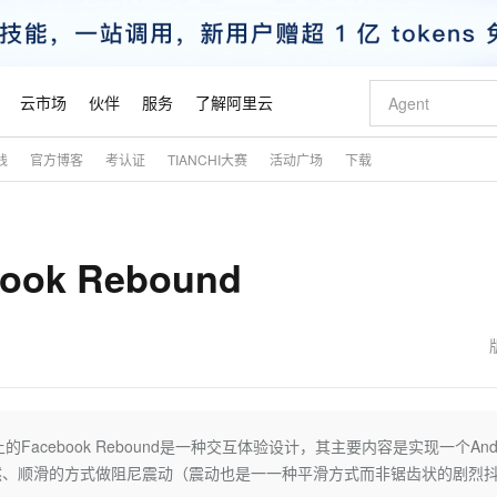
云市场
伙伴
服务
了解阿里云
践
官方博客
考认证
TIANCHI大赛
活动广场
下载
AI 特惠
数据与 API
成为产品伙伴
企业增值服务
最佳实践
价格计算器
AI 场景体
基础软件
产品伙伴合
阿里云认证
市场活动
配置报价
大模型
自助选配和估算价格
新方式
睿译宝，AI翻译排版一步到位
智启 AI 普惠权益
产品生态集成认证中心
企业支持计划
云上春晚
域名与网站
千问官方 MaaS 平台，为开发者和 Agent 而生，新用户赠送 1 亿 + tokens 额度
Qwen Aud
AI Coding
阿里云Maa
2026 阿里云
云服务器 E
为企业打
数据集
Windows
大模型认证
模型
NEW
NEW
ok Rebound
交付可用成果
值低价云产品抢先购
上传文档即自动完成翻译和格式还原
至高享 1亿+免费 tokens，加速 Al 应用落地
提供智能易用的域名与建站服务
智能编程，一键
安全可靠、
产品生态伙伴
专家技术服务
云上奥运之旅
弹性计算合作
阿里云中企出
手机三要素
宝塔 Linux
全部认证
价格优势
有专属领域专家
GLM-5.2：长任务时代开源旗舰模型
阿里云 OPC 创新助力计划
千问大模型
即刻拥有 DeepS
AI 电商营销
对象存储 O
大模型
产品生态伙伴工作台
企业增值服务台
云栖战略参考
云存储合作计
云栖大会
身份实名认证
CentOS
训练营
推动算力普惠，释放技术红利
最高返9万
多领域专家智能体,一键组建 AI 虚拟交付团队
快速构建应用程序和网站，即刻迈出上云第一步
至高百万元 Token 补贴，加速一人公司成长
多元化、高性能、安全可靠的大模型服务
真正可用的 1M 上下文,一次完成代码全链路开发
轻松解锁专属 Dee
从图文生成到
云上的中国
数据库合作计
活动全景
短信
Docker
图片和
站式影视创作平台
Hermes Agent，打造自进化智能体
Token Plan 模型订阅计划
数字证书管理服务（原SSL证书）
5 分钟轻松部署
AI 广告创作
无影云电脑
企业成长
NEW
信息公告
看见新力量
云网络合作计
OCR 文字识别
JAVA
证享300元代金券
可视化编排打通从文字构思到成片全链路闭环
全托管，含MySQL、PostgreSQL、SQL Server、MariaDB多引擎
自主进化，持久记忆，越用越聪明
Qwen3.8-Max 首发尝鲜，限时加量 10 倍，夜间低至2折
实现全站HTTPS，呈现可信的WEB访问
图文、视频一
随时随地安
魔搭 Mode
Kimi-K3
HappyHors
NEW
loud
服务实践
官网公告
金融模力时刻
Salesforce O
版
发票查验
全能环境
Claude Code + GStack 打造工程团队
千问办公，限时限量积分加倍
Qoder
低代码高效构
AI 建站
短信服务
id平台上的Facebook Rebound是一种交互体验设计，其主要内容是实现一个Andr
型
NEW
作计划
Kimi 最新旗舰模型，长程编程与推理利器
让文字生成流
计划
创新中心
魔搭 ModelSc
健康状态
理服务
让AI从“聊天伙伴”进化为能干活的“数字员工”
安装技能 GStack，拥有专属 AI 工程团队
你的AI工作搭子，覆盖日常办公高频场景
面向真实软件的智能体编程平台
0 代码专业建
自然、顺滑的方式做阻尼震动（震动也是一一种平滑方式而非锯齿状的剧烈
客户案例
天气预报查询
操作系统
态合作计划