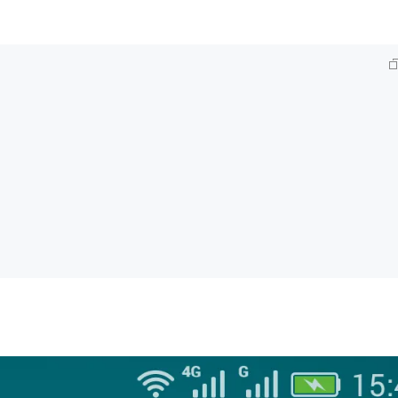
AI 应用
10分钟微调：让0.6B模型媲美235B模
多模态数据信
型
依托云原生高可用架构,实现Dify私有化部署
用1%尺寸在特定领域达到大模型90%以上效果
一个 AI 助手
超强辅助，Bol
即刻拥有 DeepSeek-R1 满血版
在企业官网、通讯软件中为客户提供 AI 客服
多种方案随心选，轻松解锁专属 DeepSeek