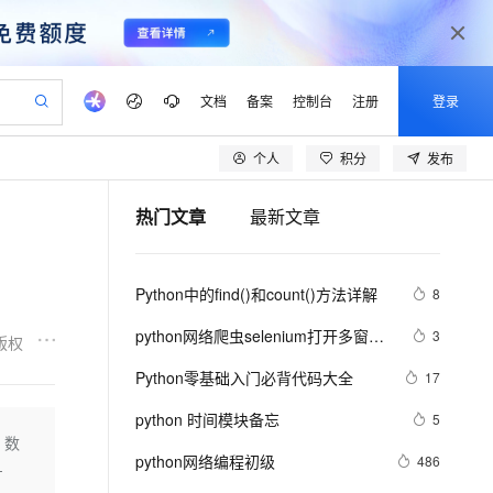
文档
备案
控制台
注册
登录
个人
积分
发布
验
作计划
器
AI 活动
专业服务
服务伙伴合作计划
开发者社区
加入我们
产品动态
服务平台百炼
阿里云 OPC 创新助力计划
热门文章
最新文章
一站式生成采购清单，支持单品或批量购买
io：打造专属 AI 语音助手
S产品伙伴计划（繁花）
峰会
CS
造的大模型服务与应用开发平台
一句话生成原生可编辑精美 PPT 文稿
AI 生产力先锋
Al MaaS 服务伙伴赋能合作
域名
博文
Careers
至高可申请百万元
Qwen3.8-Max 模型上线
开启高性价比 AI 编程新体验
弹性可伸缩的云计算服务
Qwen-Audio-3.0-Realtime 端到端实时语音角色扮演
输入一句话想法, 轻松生成专业的 PPT
先锋实践拓展 AI 生产力的边界
Token 补贴，五大权
计划
海大会
伙伴信用分合作计划
商标
问答
社会招聘
Python中的find()和count()方法详解
8
益加速 OPC 成功
eek-V4-Pro
SS
一键部署幻兽帕鲁游戏服务器
飞天发布时刻
HOT
Open Search 向量检索版支
划
备案
电子书
校园招聘
pSeek-V4-Pro
视频创作，一键激活电商全链路生产力
稳定、安全、高性价比、高性能的云存储服务
一键购买专属联机服务器，轻松开启游戏
所见，即是所愿
持视频检索 Pipeline 功能
更多支持
python网络爬虫selenium打开多窗口
3
版权
划
公司注册
镜像站
视频生成
语音识别与合成
与切换页面
专属 QwenPaw
漫剧工坊：一站式动画创作平台
AI 实训营
HOT
应用身份服务 (IDaaS)
Python零基础入门必背代码大全
17
合作伙伴培训与认证
划
上云迁移
站生成，高效打造优质广告素材
全接入的云上超级电脑
从聊天伙伴进化为能主动干活的本地数字员工
快速生产连贯的高质量长漫剧
从基础到进阶，Agent 创客手把手教你
OpenClaw 管理能力上线
lScope
我要反馈
e-1.1-T2V
Qwen3-TTS-Flash
python 时间模块备忘
5
查询合作伙伴
n Alibaba Cloud ISV 合作
代维服务
建企业门户网站
10 分钟搭建微信、支付宝小程序
 数
MaxCompute MaxFrame 提
畅细腻的高质量视频
离线语音合成大模型，多语言方言自适应，低延迟高稳定
创新加速
python网络编程初级
ope
登录合作伙伴管理后台
486
我要建议
站，无忧落地极速上线
以可视化方式快速构建移动和 PC 门户网站
国内短信简单易用，安全可靠，秒级触达，全球覆盖200+国家和地区。
高效部署网站，快速应用到小程序
供自动弹性内存功能
-