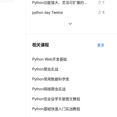
安全
Python功能强大、灵活可扩展的
我要投诉
e-1.1-I2V
Cosyvoice-V3-Flash
7
PolarDB
上云场景组合购
Milvus 弹性伸缩功能新增节
伴
Statsmodels库
漫剧创作，剧本、分镜、视频高效生成
100%兼容MySQL、PostgreSQL，兼容Oracle，支持集中和分布式
覆盖90%+业务场景，专享组合折扣价
点支持范围
畅自然，细节丰富
高表现力语音合成大模型，语音克隆听感自然
VPN
python day Twelve
5
ernetes 版 ACK
云聚AI 严选权益
AI 原生数据库服务发布
SSL 证书
python join 和 split的常用使用方法
5
2V
Fun-ASR
，一键激活高效办公新体验
理容器应用的 K8s 服务
精选AI产品，从模型到应用全链提效
Agent 数据网关
文戏情感细腻自然，动作戏激烈拳拳到肉，实现更强表演能力
支持中英文自由切换，具备更强的噪声鲁棒性
堡垒机
python 模块初始
5
AI 用量加速计划
云原生数据库 PolarDB
防火墙
、识别商机，让客服更高效、服务更出色。
python中使用and和or来实现其它语言
新老同享，达量后返
Agentic Database 发布
4
相关课程
更多
中的?号表达式
主机安全
应用
Python Web开发基础
千问办公
NEW
AI 应用及服务市场
的智能体编程平台
一站式AI生产力平台
Python爬虫实战
AI 应用
伶鹊
Python常用数据科学库
企业级人与Agent协作平台，接入和调度多个数字员工
智能客服平台，对话机器人、对话分析、智能外呼
大模型
Python网络爬虫实战
大模型服务平台百炼 - 全妙
自然语言处理
Python完全自学手册图文教程
应用创作平台
多模态内容创作工具，已接入 DeepSeek
数据标注
Python基础快速入门实战教程
机器学习