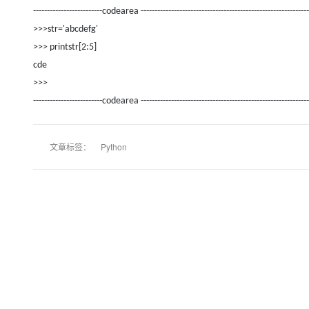
-------------------------codearea -------------------------------------------------------------
>>>str='abcdefg'
>>> printstr[2:5]
cde
>>>
-------------------------codearea -------------------------------------------------------------
文章标签：
Python