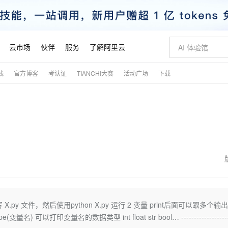
云市场
伙伴
服务
了解阿里云
践
官方博客
考认证
TIANCHI大赛
活动广场
下载
AI 特惠
数据与 API
成为产品伙伴
企业增值服务
最佳实践
价格计算器
AI 场景体
基础软件
产品伙伴合
阿里云认证
市场活动
配置报价
大模型
自助选配和估算价格
新方式
睿译宝，AI翻译排版一步到位
智启 AI 普惠权益
产品生态集成认证中心
企业支持计划
云上春晚
域名与网站
千问官方 MaaS 平台，为开发者和 Agent 而生，新用户赠送 1 亿 + tokens 额度
Qwen Aud
AI Coding
阿里云Maa
2026 阿里云
云服务器 E
为企业打
数据集
Windows
大模型认证
模型
NEW
NEW
交付可用成果
值低价云产品抢先购
上传文档即自动完成翻译和格式还原
至高享 1亿+免费 tokens，加速 Al 应用落地
提供智能易用的域名与建站服务
智能编程，一键
安全可靠、
产品生态伙伴
专家技术服务
云上奥运之旅
弹性计算合作
阿里云中企出
手机三要素
宝塔 Linux
全部认证
价格优势
有专属领域专家
GLM-5.2：长任务时代开源旗舰模型
阿里云 OPC 创新助力计划
千问大模型
即刻拥有 DeepS
AI 电商营销
对象存储 O
大模型
产品生态伙伴工作台
企业增值服务台
云栖战略参考
云存储合作计
云栖大会
身份实名认证
CentOS
训练营
推动算力普惠，释放技术红利
最高返9万
多领域专家智能体,一键组建 AI 虚拟交付团队
快速构建应用程序和网站，即刻迈出上云第一步
至高百万元 Token 补贴，加速一人公司成长
多元化、高性能、安全可靠的大模型服务
真正可用的 1M 上下文,一次完成代码全链路开发
轻松解锁专属 Dee
从图文生成到
云上的中国
数据库合作计
活动全景
短信
Docker
图片和
站式影视创作平台
Hermes Agent，打造自进化智能体
Token Plan 模型订阅计划
数字证书管理服务（原SSL证书）
5 分钟轻松部署
AI 广告创作
无影云电脑
企业成长
NEW
信息公告
看见新力量
云网络合作计
OCR 文字识别
JAVA
证享300元代金券
可视化编排打通从文字构思到成片全链路闭环
全托管，含MySQL、PostgreSQL、SQL Server、MariaDB多引擎
自主进化，持久记忆，越用越聪明
Qwen3.8-Max 首发尝鲜，限时加量 10 倍，夜间低至2折
实现全站HTTPS，呈现可信的WEB访问
图文、视频一
随时随地安
魔搭 Mode
Kimi-K3
HappyHors
NEW
loud
服务实践
官网公告
金融模力时刻
Salesforce O
版
发票查验
全能环境
Claude Code + GStack 打造工程团队
千问办公，限时限量积分加倍
Qoder
低代码高效构
AI 建站
短信服务
 X.py 文件，然后使用python X.py 运行 2 变量 print后面可以跟多个输出
型
NEW
作计划
Kimi 最新旗舰模型，长程编程与推理利器
让文字生成流
计划
创新中心
魔搭 ModelSc
健康状态
理服务
让AI从“聊天伙伴”进化为能干活的“数字员工”
安装技能 GStack，拥有专属 AI 工程团队
你的AI工作搭子，覆盖日常办公高频场景
面向真实软件的智能体编程平台
0 代码专业建
以打印变量名的数据类型 int float str bool… ------------------
客户案例
天气预报查询
操作系统
态合作计划