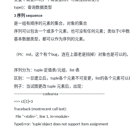
大模型解决方案
：查询数据类型
type()
迁移与运维管理
快速部署 Dify，高效搭建 
序列
3
sequence
专有云
是一组有顺序的元素的集合，对象的集合
序列可以包含一个或多个元素，也可没有任何元素；类似于
中数
C
10 分钟在聊天系统中增加
基本数据类型，都可以作为序列的元素。
（
：
，这个有个
，连在上面老是挡掉）对象也是可以的
PS
md
bug
序列分为：
定值表
元组、
表
tuple-
/
list-
区别：一旦建立后，
各个元素不可变更，
的各个元素可以
tuple
list
例子：当试图更改
元素后，出现：
tuple
-------------------------codearea ------------------------------------
---
>>> s1[1]=3
Traceback (mostrecent call last):
File "<stdin>", line 1, in<module>
TypeError: 'tuple'object does not support item assignment