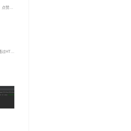
小红书作为社交电商的重要平台，其笔记评论蕴含丰富市场洞察与用户反馈。本文介绍的小红书笔记评论API，可获取指定笔记的评论详情（如内容、点赞数等），支持分页与身份认证。开发者可通过HTTP请求提取数据，以JSON格式返回。附Python调用示例代码，帮助快速上手分析用户互动数据，优化品牌策略与用户体验。
小红书笔记详情API接口帮助商家和数据分析人员获取笔记的详细信息，如标题、内容、作者信息、点赞数等，支持市场趋势与用户反馈分析。接口通过HTTP GET/POST方式请求，需提供`note_id`和`access_token`参数，返回JSON格式数据。以下是Python示例代码，展示如何调用该接口获取数据。使用时请遵守平台规范与法律法规。