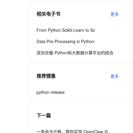
相关电子书
更多
息提取
与 AI 智能体进行实时音视频通话
从文本、图片、视频中提取结构化的属性信息
构建支持视频理解的 AI 音视频实时通话应用
From Python Scikit-Learn to Sc
t.diy 一步搞定创意建站
构建大模型应用的安全防护体系
Data Pre-Processing in Python:
通过自然语言交互简化开发流程,全栈开发支持
通过阿里云安全产品对 AI 应用进行安全防护
双剑合璧-Python和大数据计算平台的结合
推荐镜像
更多
python-release
下一篇
一条命令迁移，帮你实现 OpenClaw 与