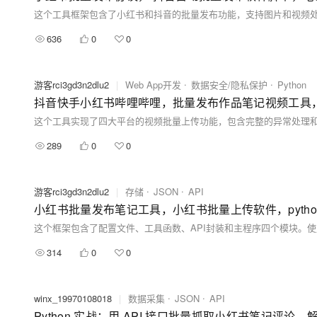
这个工具框架包含了小红书和抖音的批量发布功能，支持图片和视频
636
0
0
游客rci3gd3n2dlu2
|
Web App开发
数据安全/隐私保护
Python
抖音快手小红书哔哩哔哩，批量发布作品笔记视频工具，自
这个工具实现了四大平台的视频批量上传功能，包含完整的异常处理
289
0
0
游客rci3gd3n2dlu2
|
存储
JSON
API
小红书批量发布笔记工具，小红书批量上传软件，pyth
这个框架包含了配置文件、工具函数、API封装和主程序四个模块。
314
0
0
winx_19970108018
|
数据采集
JSON
API
Python 实战：用 API 接口批量抓取小红书笔记评论