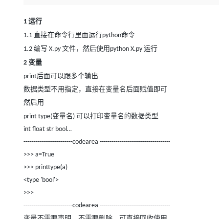
存储
天池大赛
Qwen3.7-Plus
云解析DNS
解决方案免费试用 新老
电子合同
最高领取价值200元试用
能看、能想、能动手的多模
安全
网络与CDN
运行
AI 算法大赛
1
畅捷通
直接在命令行里面运行
命令
1.1
python
大数据开发治理平台 Data
AI 产品 免费试用
网络
安全
云开发大赛
Qwen3-VL-Plus
Tableau 订阅
1亿+ 大模型 tokens 和 
编写
文件，然后使用
运行
1.2
X.py
python X.py
可观测
入门学习赛
中间件
AI空中课堂在线直播课
变量
2
云防火墙
140+云产品 免费试用
上云与迁云
后面可以跟多个输出
print
云原生的云上边界网络安全
产品新客免费试用，最长1
数据库
生态解决方案
数据类型不用指定，直接在变量名后面赋值即可
大模型服务
企业出海
大模型ACA认证体验
大数据计算
然后用
助力企业全员 AI 认知与能
行业生态解决方案
千问AI平台-Token Plan
政企业务
变量名
可以打印变量名的数据类型
print type(
)
媒体服务
开发者生态解决方案
int float str bool…
企业服务与云通信
-------------------------codearea ------------------------------------
千问AI平台-模型体验
AI 开发和 AI 应用解决
>>> a=True
在线体验全尺寸、多种模态
域名与网站
>>> printtype(a)
Happy 系列大模型
终端用户计算
<type 'bool'>
>>>
Serverless
-------------------------codearea ------------------------------------
开发工具
变量不需要声明，不需要删除，可直接回收使用