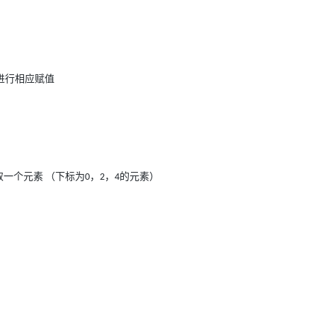
进行相应赋值
取一个元素
（下标为
，
，
的元素）
0
2
4