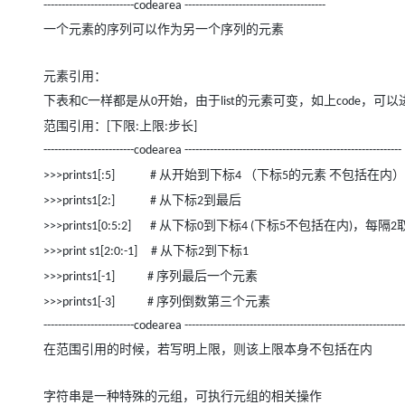
-------------------------codearea ---------------------------------------
一个元素的序列可以作为另一个序列的元素
元素引用：
下表和
一样都是从
开始，由于
的元素可变，如上
，可以
C
0
list
code
范围引用：
下限
上限
步长
[
:
:
]
-------------------------codearea ------------------------------------------------------------
从开始到下标
（下标
的元素
不包括在内）
>>>prints1[:5] #
4
5
从下标
到最后
>>>prints1[2:] #
2
从下标
到下标
下标
不包括在内
，每隔
>>>prints1[0:5:2] #
0
4 (
5
)
2
从下标
到下标
>>>print s1[2:0:-1]
#
2
1
序列最后一个元素
>>>prints1[-1] #
序列倒数第三个元素
>>>prints1[-3] #
-------------------------codearea -------------------------------------------------------------
在范围引用的时候，若写明上限，则该上限本身不包括在内
字符串是一种特殊的元组，可执行元组的相关操作