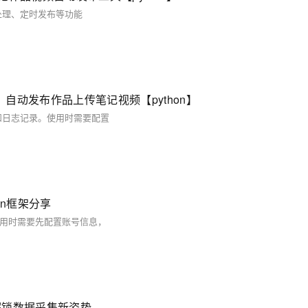
处理、定时发布等功能
动发布作品上传笔记视频【python】
和日志记录。使用时需要配置
on框架分享
使用时需要先配置账号信息，
，解锁数据采集新姿势