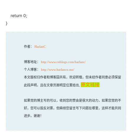
return 0;
}
作者：
HarlanC
博客地址：
http://www.cnblogs.com/harlanc/
个人博客：
http://www.harlancn.me/
本文版权归作者和博客园共有，欢迎转载，但未经作者同意必须保留
原文链接
此段声明，且在文章页面明显位置给出,
如果觉的博主写的可以，收到您的赞会是很大的动力，如果您觉的不
好，您可以投反对票，但麻烦您留言写下问题在哪里，这样才能共同
进步。谢谢！