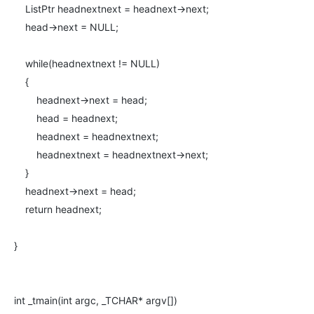
ListPtr headnextnext = headnext->next;
head->next = NULL;
while(headnextnext != NULL)
{
headnext->next = head;
head = headnext;
headnext = headnextnext;
headnextnext = headnextnext->next;
}
headnext->next = head;
return headnext;
}
int _tmain(int argc, _TCHAR* argv[])