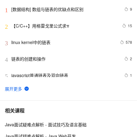
[数据结构] 数组与链表的优缺点和区别
9
1
【C/C++】用格雷戈里公式求π
15
2
linux kernel中的链表
578
3
链表的创建和操作
2
4
javascript普通链表及双向链表
1
5
C/C++中对链表操作的理解&&实例分析
5
6
删除链表的倒数第 N 个结点 （LeetCode 19）
4
7
相关课程
Java面试疑难点解析 - 面试技巧及语言基础
删除单链表的倒数第k个结点
569
8
Java面试疑难点解析 - Java Web开发