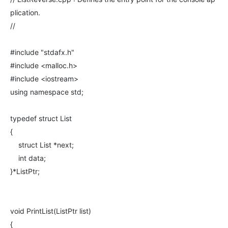
plication.
//
#include "stdafx.h"
#include <malloc.h>
#include <iostream>
using namespace std;
typedef struct List
{
struct List *next;
int data;
}*ListPtr;
void PrintList(ListPtr list)
{