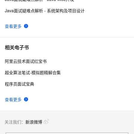
LeetCode 92 Reverse Linked List II（翻转链表II）
3
9
Java面试疑难点解析 - 系统架构及项目设计
（Linked List）（*）
数据结构— 循环链表、双向链表【插入&删除】、双向循
9
10
查看更多
环链表
相关电子书
阿里云技术面试红宝书
超全算法笔试-模拟题精解合集
程序员面试宝典
查看更多
关注我们：
新浪微博