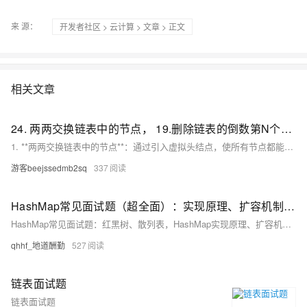
来 源：
开发者社区
>
云计算
>
文章
> 正文
相关文章
24. 两两交换链表中的节点， 19.删除链表的倒数第N个节点 ，面试题 02.07. 链表相交
1. **两两交换链表中的节点**：通过引入虚拟头结点，使所有节点都能采用统一的交换逻辑，避免对头结点单独处理。 2. **删除链表的倒数第N个节点**：利用双指针技巧，让快慢指针保持N个节点的距离，当快指针到达末尾时，慢指针正好指向待删除节点的前一个节点。 3. **链表相交**：先计算两链表长度并调整起点，确保从相同距离末尾的位置开始遍历，从而高效找到相交节点或确定无交点。 以上方法均在时间复杂度和空间复杂度上进行了优化，适合用于理解和掌握链表的基本操作及常见算法设计思路。
游客beejssedmb2sq
337
HashMap常见面试题（超全面）：实现原理、扩容机制、链表何时升级为红黑树、死循环
HashMap常见面试题：红黑树、散列表，HashMap实现原理、扩容机制，HashMap的jd1.7与jdk1.8有什么区别，寻址算法、链表何时升级为红黑树、死循环
qhhf_地道酬勤
527
链表面试题
链表面试题