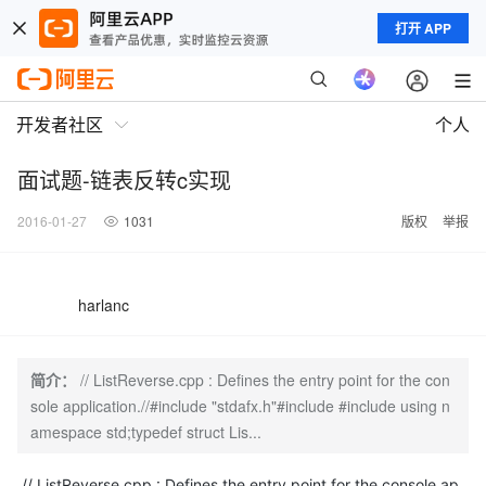
打开 APP
开发者社区
个人
面试题-链表反转c实现
2016-01-27
1031
版权
举报
harlanc
简介：
// ListReverse.cpp : Defines the entry point for the con
sole application.//#include "stdafx.h"#include #include using n
amespace std;typedef struct Lis...
// ListReverse.cpp : Defines the entry point for the console ap