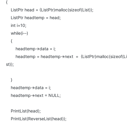
{
ListPtr head = (ListPtr)malloc(sizeof(List));
ListPtr headtemp = head;
int i=10;
while(i--)
{
headtemp->data = i;
headtemp = headtemp->next = (ListPtr)malloc(sizeof(Li
st));
}
headtemp->data = i;
headtemp->next = NULL;
PrintList(head);
PrintList(ReverseList(head));