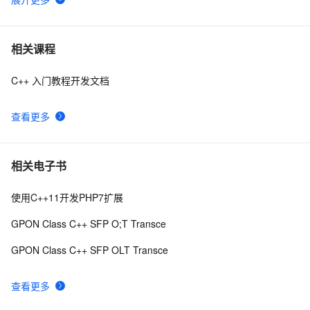
《你必须知道的.net》读书笔记 002——1.2 什么是继
507
6
承
《你不知道的JavaScript》读书笔记（一）
4
7
相关课程
C++ 入门教程开发文档
【读书笔记】状态模式代码C#
5
8
查看更多
5、程序设计实践读书笔记
2
9
《101 Windows Phone 7 Apps》读书笔记-BABY NAME 
3
10
相关电子书
ELIMINATOR
使用C++11开发PHP7扩展
GPON Class C++ SFP O;T Transce
GPON Class C++ SFP OLT Transce
查看更多