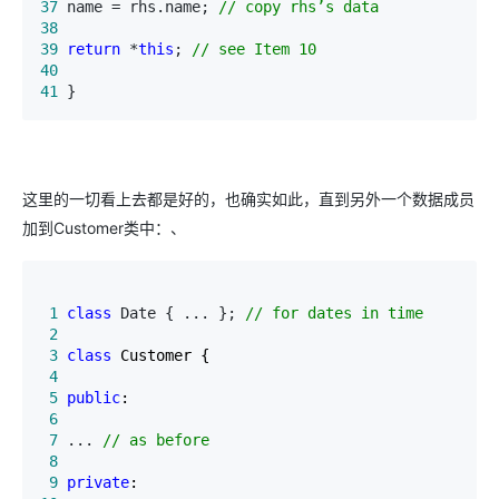
37
 name = rhs.name; 
//
 copy rhs’s data
38
39
return
 *
this
; 
//
 see Item 10
40
41
 }
这里的一切看上去都是好的，也确实如此，直到另外一个数据成员
加到Customer类中：、
 1
class
 Date { ... }; 
//
 for dates in time
 2
 3
class
 4
 5
public
 6
 7
 ... 
//
 as before
 8
 9
private