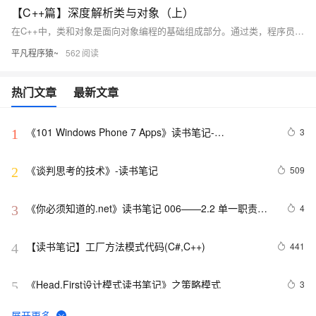
【C++篇】深度解析类与对象（上）
在C++中，类和对象是面向对象编程的基础组成部分。通过类，程序员可以对现实世界的实体进行模拟和抽象。类的基本概念包括成员变量、成员函数、访问控制等。本篇博客将介绍C++类与对象的基础知识，为后续学习打下良好的基础。
平凡程序猿~
562
热门文章
最新文章
《101 Windows Phone 7 Apps》读书笔记-
3
1
PASSWORDS & SECRETS
《谈判思考的技术》-读书笔记
509
2
《你必须知道的.net》读书笔记 006——2.2 单一职责原
4
3
则
【读书笔记】工厂方法模式代码(C#,C++)
441
4
《Head.First设计模式读书笔记》之策略模式
3
5