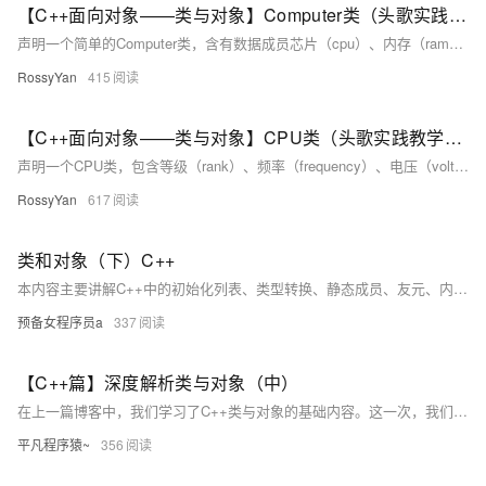
【C++面向对象——类与对象】Computer类（头歌实践教学平台习题）【合集】
声明一个简单的Computer类，含有数据成员芯片（cpu）、内存（ram）、光驱（cdrom）等等，以及两个公有成员函数run、stop。只能在类的内部访问。这是一种数据隐藏的机制，用于保护类的数据不被外部随意修改。根据提示，在右侧编辑器补充代码，平台会对你编写的代码进行测试。成员可以在派生类（继承该类的子类）中访问。成员，在类的外部不能直接访问。可以在类的外部直接访问。为了完成本关任务，你需要掌握。
RossyYan
415
【C++面向对象——类与对象】CPU类（头歌实践教学平台习题）【合集】
声明一个CPU类，包含等级（rank）、频率（frequency）、电压（voltage）等属性，以及两个公有成员函数run、stop。根据提示，在右侧编辑器补充代码，平台会对你编写的代码进行测试。​ 相关知识 类的声明和使用。 类的声明和对象的声明。 构造函数和析构函数的执行。 一、类的声明和使用 1.类的声明基础 在C++中，类是创建对象的蓝图。类的声明定义了类的成员，包括数据成员（变量）和成员函数（方法）。一个简单的类声明示例如下： classMyClass{ public: int
RossyYan
617
类和对象（下）C++
本内容主要讲解C++中的初始化列表、类型转换、静态成员、友元、内部类、匿名对象及对象拷贝时的编译器优化。初始化列表用于成员变量定义初始化，尤其对引用、const及无默认构造函数的类类型变量至关重要。类型转换中，`explicit`可禁用隐式转换。静态成员属类而非对象，受访问限定符约束。内部类是独立类，可增强封装性。匿名对象生命周期短，常用于临时场景。编译器会优化对象拷贝以提高效率。最后，鼓励大家通过重复练习提升技能！
预备女程序员a
337
【C++篇】深度解析类与对象（中）
在上一篇博客中，我们学习了C++类与对象的基础内容。这一次，我们将深入探讨C++类的关键特性，包括构造函数、析构函数、拷贝构造函数、赋值运算符重载、以及取地址运算符的重载。这些内容是理解面向对象编程的关键，也帮助我们更好地掌握C++内存管理的细节和编码的高级技巧。
平凡程序猿~
356