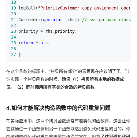
18
19
 logCall(
"
PriorityCustomer copy assignment operat
20
21
 Customer::
operator
=(rhs); 
//
 assign base class p
22
23
 priority =
24
25
return
 *
this
26
27
 }
在这个条款的标题中，“拷贝所有部分”的意思现在应该明了了。当
你实现一个拷贝函数的时候，确保
（
1
）拷贝所有本地的数据成
员。（2
）同时调用所有基类的合适的拷贝函数
。
4.如何才能解决构造函数中的代码重复问题
在实际应用中，这两个拷贝函数通常有着类似的函数体，这会让你
尝试通过一个函数调用另一个函数以达到避免代码重复的目的。你
的这种想避免代码重复的愿望是值得赞赏的，但
为了达到避免代码