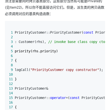
须注意需要同时拷贝基类部分。这些部分当然有可能是Private的
(见Item22)，所以你不能直接访问它们。但是，派生类的拷贝函数
必须调用对应的基类构造函数：
 1
 PriorityCustomer::PriorityCustomer(
const
 Priorit
 2
 3
 : Customer(rhs), 
//
 invoke base class copy ctor
 4
 5
 6
 7
 8
 9
 logCall(
"
PriorityCustomer copy constructor
"
10
11
12
13
14
15
 PriorityCustomer::
operator
=(
const
 PriorityCustom
16
17