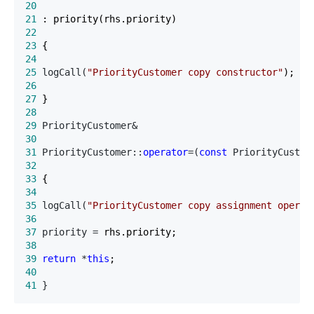
20
21
22
23
24
25
 logCall(
"
PriorityCustomer copy constructor
"
26
27
28
29
30
31
 PriorityCustomer::
operator
=(
const
 PriorityCustom
32
33
34
35
 logCall(
"
PriorityCustomer copy assignment operat
36
37
 priority =
38
39
return
 *
this
40
41
 }