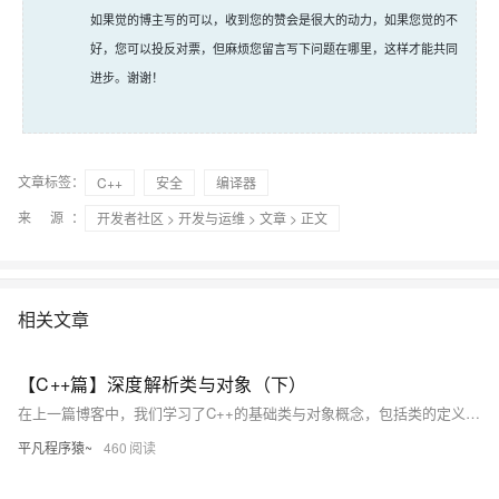
如果觉的博主写的可以，收到您的赞会是很大的动力，如果您觉的不
好，您可以投反对票，但麻烦您留言写下问题在哪里，这样才能共同
进步。谢谢！
文章标签：
C++
安全
编译器
来 源：
开发者社区
>
开发与运维
>
文章
> 正文
相关文章
【C++篇】深度解析类与对象（下）
在上一篇博客中，我们学习了C++的基础类与对象概念，包括类的定义、对象的使用和构造函数的作用。在这一篇，我们将深入探讨C++类的一些重要特性，如构造函数的高级用法、类型转换、static成员、友元、内部类、匿名对象，以及对象拷贝优化等。这些内容可以帮助你更好地理解和应用面向对象编程的核心理念，提升代码的健壮性、灵活性和可维护性。
平凡程序猿~
460