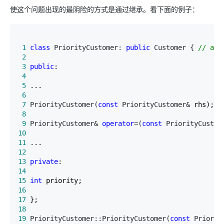
使这个问题出现的最阴险的方式是通过继承。看下面的例子：
 1
class
 PriorityCustomer: 
public
 Customer { 
//
 a d
 2
 3
public
 4
 5
 6
 7
 PriorityCustomer(
const
 PriorityCustomer&
 8
 9
 PriorityCustomer& 
operator
=(
const
 PriorityCustom
10
11
12
13
private
14
15
int
16
17
18
19
 PriorityCustomer::PriorityCustomer(
const
 Priorit