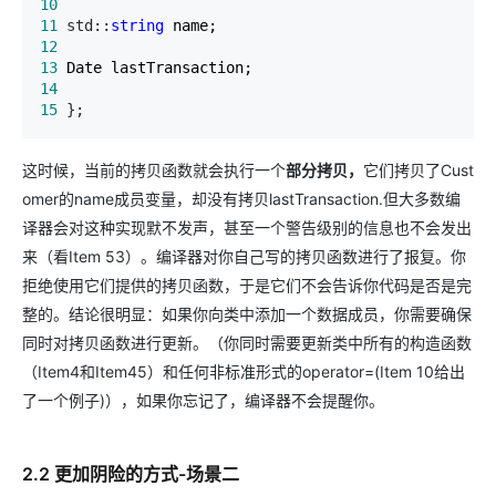
10
11
 std::
string
12
13
14
15
 };
这时候，当前的拷贝函数就会执行一个
部分拷贝，
它们拷贝了Cust
omer的name成员变量，却没有拷贝lastTransaction.但大多数编
译器会对这种实现默不发声，甚至一个警告级别的信息也不会发出
来（看Item 53）。编译器对你自己写的拷贝函数进行了报复。你
拒绝使用它们提供的拷贝函数，于是它们不会告诉你代码是否是完
整的。结论很明显：如果你向类中添加一个数据成员，你需要确保
同时对拷贝函数进行更新。（你同时需要更新类中所有的构造函数
（Item4和Item45）和任何非标准形式的operator=(Item 10给出
了一个例子)），如果你忘记了，编译器不会提醒你。
2.2 更加阴险的方式-场景二