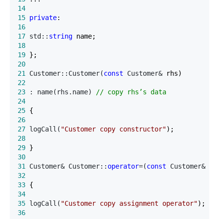
14
15
private
16
17
 std::
string
18
19
20
21
 Customer::Customer(
const
 Customer&
22
23
 : name(rhs.name) 
//
 copy rhs’s data
24
25
26
27
 logCall(
"
Customer copy constructor
"
28
29
30
31
 Customer& Customer::
operator
=(
const
 Customer&
32
33
34
35
 logCall(
"
Customer copy assignment operator
"
36