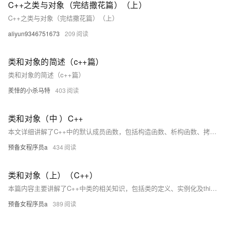
C++之类与对象（完结撒花篇）（上）
C++之类与对象（完结撒花篇）（上）
aliyun9346751673
209
类和对象的简述（c++篇）
类和对象的简述（c++篇）
羑悻的小杀马特
403
类和对象（中 ）C++
本文详细讲解了C++中的默认成员函数，包括构造函数、析构函数、拷贝构造函数、赋值运算符重载和取地址运算符重载等内容。重点分析了各函数的特点、使用场景及相互关系，如构造函数的主要任务是初始化对象，而非创建空间；析构函数用于清理资源；拷贝构造与赋值运算符的区别在于前者用于创建新对象，后者用于已存在的对象赋值。同时，文章还探讨了运算符重载的规则及其应用场景，并通过实例加深理解。最后强调，若类中存在资源管理，需显式定义拷贝构造和赋值运算符以避免浅拷贝问题。
预备女程序员a
434
类和对象（上）（C++）
本篇内容主要讲解了C++中类的相关知识，包括类的定义、实例化及this指针的作用。详细说明了类的定义格式、成员函数默认为inline、访问限定符（public、protected、private）的使用规则，以及class与struct的区别。同时分析了类实例化的概念，对象大小的计算规则和内存对齐原则。最后介绍了this指针的工作机制，解释了成员函数如何通过隐含的this指针区分不同对象的数据。这些知识点帮助我们更好地理解C++中类的封装性和对象的实现原理。
预备女程序员a
389