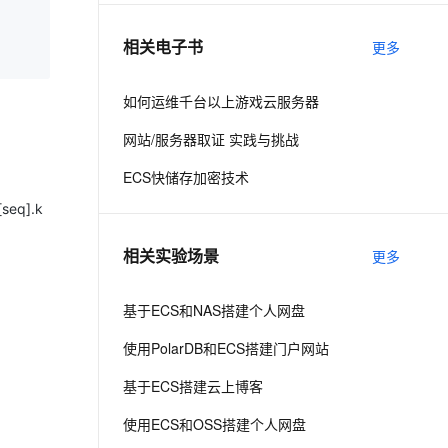
相关电子书
更多
息提取
与 AI 智能体进行实时音视频通话
从文本、图片、视频中提取结构化的属性信息
构建支持视频理解的 AI 音视频实时通话应用
如何运维千台以上游戏云服务器
t.diy 一步搞定创意建站
构建大模型应用的安全防护体系
网站/服务器取证 实践与挑战
通过自然语言交互简化开发流程,全栈开发支持
通过阿里云安全产品对 AI 应用进行安全防护
ECS快储存加密技术
eq].k
相关实验场景
更多
基于ECS和NAS搭建个人网盘
使用PolarDB和ECS搭建门户网站
基于ECS搭建云上博客
使用ECS和OSS搭建个人网盘