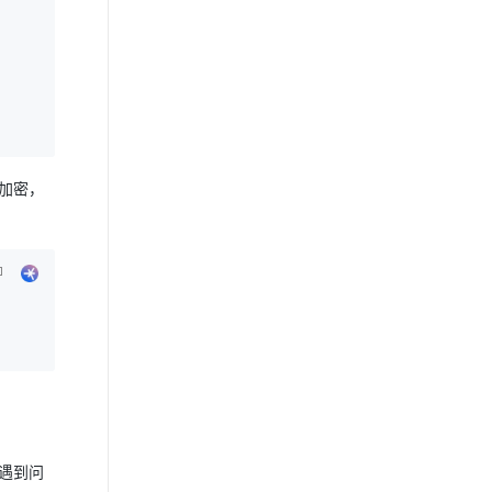
后加密，
，遇到问