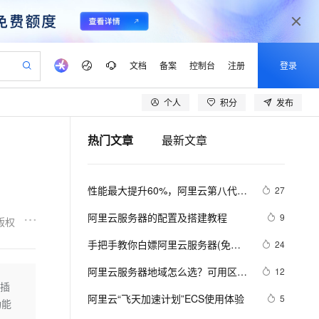
文档
备案
控制台
注册
登录
个人
积分
发布
验
作计划
器
AI 活动
专业服务
服务伙伴合作计划
开发者社区
加入我们
产品动态
服务平台百炼
阿里云 OPC 创新助力计划
热门文章
最新文章
一站式生成采购清单，支持单品或批量购买
可编辑精美 PPT 文稿
S产品伙伴计划（繁花）
峰会
CS
造的大模型服务与应用开发平台
Agency Agents：拥有专属领域专家
AI 生产力先锋
Al MaaS 服务伙伴赋能合作
域名
博文
Careers
至高可申请百万元
Qwen3.8-Max 模型上线
 轻松生成专业的 PPT
开启高性价比 AI 编程新体验
弹性可伸缩的云计算服务
先锋实践拓展 AI 生产力的边界
多领域专家智能体,一键组建 AI 虚拟交付团队
Token 补贴，五大权
计划
海大会
伙伴信用分合作计划
商标
问答
社会招聘
性能最大提升60%，阿里云第八代企
27
益加速 OPC 成功
帕鲁游戏服务器
SS
HappyHorse 打造一站式影视创作平台
飞天发布时刻
HOT
Open Search 向量检索版支
划
备案
电子书
校园招聘
业级实例ECS g8i正式上线
联机服务器，轻松开启游戏
视频创作，一键激活电商全链路生产力
稳定、安全、高性价比、高性能的云存储服务
所见，即是所愿
持视频检索 Pipeline 功能
可视化编排打通从文字构思到成片全链路闭环
更多支持
阿里云服务器的配置及搭建教程
9
版权
划
公司注册
镜像站
视频生成
语音识别与合成
 智能体与工作流应用
漫剧工坊：一站式动画创作平台
AI 实训营
应用身份服务 (IDaaS)
手把手教你白嫖阿里云服务器(免费
24
合作伙伴培训与认证
划
上云迁移
站生成，高效打造优质广告素材
全接入的云上超级电脑
通过阿里云百炼高效搭建AI应用,助力高效开发
快速生产连贯的高质量长漫剧
从基础到进阶，Agent 创客手把手教你
OpenClaw 管理能力上线
领服务器)
lScope
我要反馈
e-1.1-T2V
Qwen3-TTS-Flash
阿里云服务器地域怎么选？可用区是
12
查询合作伙伴
n Alibaba Cloud ISV 合作
代维服务
建企业门户网站
10 分钟搭建微信、支付宝小程序
的插
MaxCompute MaxFrame 提
什么？
畅细腻的高质量视频
离线语音合成大模型，多语言方言自适应，低延迟高稳定
创新加速
阿里云“飞天加速计划”ECS使用体验
ope
登录合作伙伴管理后台
5
我要建议
站，无忧落地极速上线
以可视化方式快速构建移动和 PC 门户网站
国内短信简单易用，安全可靠，秒级触达，全球覆盖200+国家和地区。
高效部署网站，快速应用到小程序
供自动弹性内存功能
功能