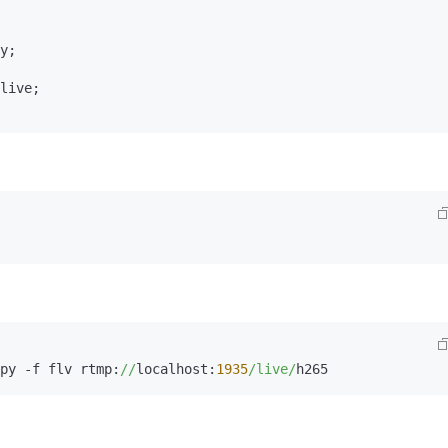
y;

live;

py -f flv rtmp:
//
localhost:
1935
/live/
h265