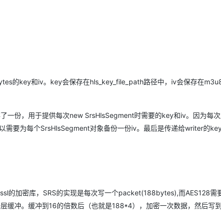
tes的key和iv。key会保存在hls_key_file_path路径中，iv会保存在m3
了一份，用于提供每次new SrsHlsSegment时需要的key和iv。因为每
需要为每个SrsHlsSegment对象备份一份iv。最后是传递给writer的key
密库，SRS的实现是每次写一个packet(188bytes),而AES128
现上加一层缓冲。缓冲到16的倍数后（也就是188*4），加密一次数据，然后写