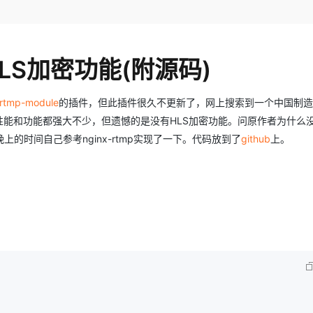
Deepseek-v4-pro
HappyHors
同享
万小智 AI 建站低至 15元/月
Qoder CN
AI 短剧/漫剧
云原生数据库 
快递物流查询
WordPress
成为服务伙
高校合作
点，立即开启云上创新
覆盖公网/内网、递归/权威、移动APP等全场景解析服务
送.CN域名，送备案服务码
基于千问大模型等，支持代码智能生成、研发智能问答
AI助力短剧
态智能体模型
旗舰 MoE 大模型，百万上下文与顶尖推理能力
图生视频，流
Ubuntu
服务生态伙伴
云工开物
企业应用
Works
Night Plan 支持 Qwen 3.8-Max
云原生大数据计算服务 MaxCompute
AI 办公
容器服务 Kub
NEW
GLM-5.2
Wan2.7-T
LS加密功能(附源码)
Red Hat
30+ 款产品免费体验
Data Agent 驱动的一站式 Data+AI 开发治理平台
夜间 5 折，Qwen/Meoo/TokenPlan 客户专享
面向分析的企业级SaaS模式云数据仓库
AI智能应用
提供一站式管
科研合作
视觉 Coding、空间感知、多模态思考等全面升级
1M上下文，专为长程任务能力而生
ERP
堂（旗舰版）
SUSE
智能客服
-rtmp-module
的插件，但此插件很久不更新了，网上搜索到一个中国制造
CRM
防护产品
2个月
自动承接线索
性能和功能都强大不少，但遗憾的是没有HLS加密功能。问原作者为什么
建站小程序
OA 办公系统
AI 应用构建
大模型原生
时间自己参考nginx-rtmp实现了一下。代码放到了
github
上。
力提升
财税管理
模板建站
Qoder
大模型服务平台百炼-应用模版
HOT
NEW
面向真实软件
个人版上线、团队版降价；千问3.8-Max首发发尝鲜
丰富多元化的应用模版和解决方案
400电话
定制建站
万有无界
大模型服务平台百炼-智能体
方案
广告营销
模板小程序
的模型效果
灵活可视化地构建企业级 Agent
定制小程序
秒悟
人工智能平台 PAI
APP 开发
云端极速 AI 
新一代 AI 视频生成模型，深度适配广告营销等场景
AI Native 的算法工程平台，一站式完成建模、训练、推理服务部署
建站系统