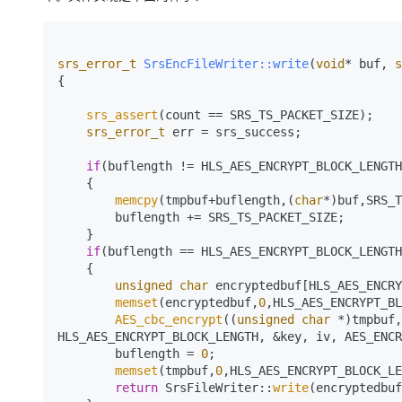
srs_error_t
SrsEncFileWriter::write
(
void
* buf, 
s
{

srs_assert
(count == SRS_TS_PACKET_SIZE);

srs_error_t
 err = srs_success;

if
(buflength != HLS_AES_ENCRYPT_BLOCK_LENGTH
    {

memcpy
(tmpbuf+buflength,(
char
*)buf,SRS_T
        buflength += SRS_TS_PACKET_SIZE;

    }

if
(buflength == HLS_AES_ENCRYPT_BLOCK_LENGTH
    {

unsigned
char
 encryptedbuf[HLS_AES_ENCRY
memset
(encryptedbuf,
0
,HLS_AES_ENCRYPT_BL
AES_cbc_encrypt
((
unsigned
char
 *)tmpbuf,
HLS_AES_ENCRYPT_BLOCK_LENGTH, &key, iv, AES_ENCR
        buflength = 
0
;

memset
(tmpbuf,
0
,HLS_AES_ENCRYPT_BLOCK_LE
return
 SrsFileWriter::
write
(encryptedbuf