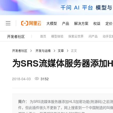
大模型
产品
解决方案
权益
定价
开发者社区
首页
模型体验
探索云世界
问产品
动手实
大模型
产品
解决方案
权益
定价
云市场
伙伴
服务
了解阿里云
精选产品
精选解决方案
普惠上云
产品定价
精选商城
成为销售伙伴
售前咨询
为什么选择阿里云
千问AI平台
开发者社区
开发与运维
文章
正文
了解云产品的定价详情
大模型服务平台百炼
睿译宝，AI翻译排版一
普惠上云 官方力荐
分销伙伴
在线服务
网站建设
什么是云计算
大
为SRS流媒体服务器添加H
大模型服务与应用平台
上传文档即自动完成翻译和
云服务器38元/年起，超
咨询伙伴
多端小程序
技术领先
云上成本管理
售后服务
轻量应用服务器
GLM-5.2：长任务时代
官方推荐返现计划
大模型
精选产品
精选解决方案
Salesforce 国际版订阅
稳定可靠
管理和优化成本
推荐新用户得奖励，单订单
销售伙伴合作计划
2018-04-03
3152
自助服务
友盟天域
安全合规
人工智能与机器学习
AI
文本生成
云数据库 RDS
Hermes Agent，打造
云工开物
无影生态合作计划
在线服务
观测云
分析师报告
自主进化，持久记忆，越用
高校专属算力普惠，学生认
计算
互联网应用开发
Qwen3.8-Max
HOT
Salesforce On Alibaba C
工单服务
Tuya 物联网平台阿里云
研究报告与白皮书
人工智能平台 PAI
快速拥有专属 OpenClaw
简介：
为SRS流媒体服务器添加HLS加密功能(附源码)之前测试使用
大模
Consulting Partner 合
大数据
容器
智能体时代全能旗舰模型
免费试用
短信专区
一站式AI开发、训练和推
件，但此插件很久不更新了，网上搜索到一个中国制造的叫做
蓝凌 OA
AI 大模型销售与服务生
现代化应用