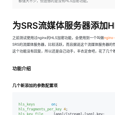
存储
天池大赛
都强大不少，但遗憾的是没有HLS加密功能。
Qwen3.7-Plus
云解析DNS
解决方案免费试用 新老
电子合同
最高领取价值200元试用
能看、能想、能动手的多模
安全
网络与CDN
AI 算法大赛
畅捷通
大数据开发治理平台 Data
AI 产品 免费试用
网络
安全
云开发大赛
Qwen3-VL-Plus
为SRS流媒体服务器添加H
Tableau 订阅
1亿+ 大模型 tokens 和 
可观测
入门学习赛
中间件
AI空中课堂在线直播课
云防火墙
140+云产品 免费试用
之前测试使用过nginx的HLS加密功能，会使用到一个叫做
nginx
上云与迁云
云原生的云上边界网络安全
产品新客免费试用，最长1
数据库
SRS的流媒体服务器，比较活跃，而且据说这个流媒体服务器的
生态解决方案
大模型服务
企业出海
这个功能没有回复，所以还是自己动手，丰衣足食吧，花了几个晚上的
大模型ACA认证体验
大数据计算
助力企业全员 AI 认知与能
行业生态解决方案
千问AI平台-Token Plan
政企业务
媒体服务
开发者生态解决方案
功能介绍
企业服务与云通信
千问AI平台-模型体验
AI 开发和 AI 应用解决
在线体验全尺寸、多种模态
域名与网站
几个新添加的参数配置项
Happy 系列大模型
终端用户计算
Serverless
hls_keys
on
;

hls_fragments_per_key
4
;

hls_key_file
     [app]/[stream]-[seq].key;

开发工具