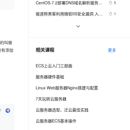
安全
CentOS-7.2部署DNS域名解析服务器
我要投诉
e-1.1-I2V
Cosyvoice-V3-Flash
5
PolarDB
上云场景组合购
Milvus 弹性伸缩功能新增节
伴
并进行相关配置测试
漫剧创作，剧本、分镜、视频高效生成
100%兼容MySQL、PostgreSQL，兼容Oracle，支持集中和分布式
覆盖90%+业务场景，专享组合折扣价
点支持范围
畅自然，细节丰富
高表现力语音合成大模型，语音克隆听感自然
VPN
报道称黑客利用微软IIS安全漏洞 入侵
1
大学服务器
ernetes 版 ACK
云聚AI 严选权益
AI 原生数据库服务发布
SSL 证书
阿里云2核4G配置服务器可选实例及
5
2V
Fun-ASR
，一键激活高效办公新体验
理容器应用的 K8s 服务
精选AI产品，从模型到应用全链提效
Agent 数据网关
收费价格参考
文戏情感细腻自然，动作戏激烈拳拳到肉，实现更强表演能力
支持中英文自由切换，具备更强的噪声鲁棒性
堡垒机
在阿里云ECS上安装流媒体服务器软
9
AI 用量加速计划
云原生数据库 PolarDB
件Ti Top Streamer
的叫做
防火墙
、识别商机，让客服更高效、服务更出色。
Android Socket与服务器通信通用
新老同享，达量后返
Agentic Database 发布
519
相关课程
更多
没有添加
Demo
主机安全
应用
ECS上云入门三部曲
千问办公
NEW
AI 应用及服务市场
的智能体编程平台
一站式AI生产力平台
服务器硬件基础
AI 应用
伶鹊
Linux Web服务器Nginx搭建与配置
企业级人与Agent协作平台，接入和调度多个数字员工
智能客服平台，对话机器人、对话分析、智能外呼
大模型
7天玩转云服务器
大模型服务平台百炼 - 全妙
自然语言处理
云服务器选型、迁云最佳实践
应用创作平台
多模态内容创作工具，已接入 DeepSeek
数据标注
云服务器ECS基本操作
机器学习