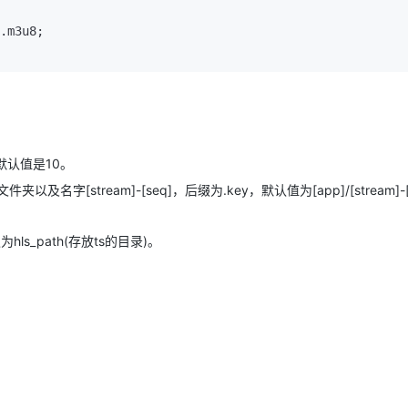
.m3u8;

AI 应用
10分钟微调：让0.6B模型媲美235B模
多模态数据信
型
依托云原生高可用架构,实现Dify私有化部署
用1%尺寸在特定领域达到大模型90%以上效果
一个 AI 助手
超强辅助，Bol
即刻拥有 DeepSeek-R1 满血版
在企业官网、通讯软件中为客户提供 AI 客服
多种方案随心选，轻松解锁专属 DeepSeek
段，默认值是10。
夹以及名字[stream]-[seq]，后缀为.key，默认值为[app]/[stream]-[s
为hls_path(存放ts的目录)。