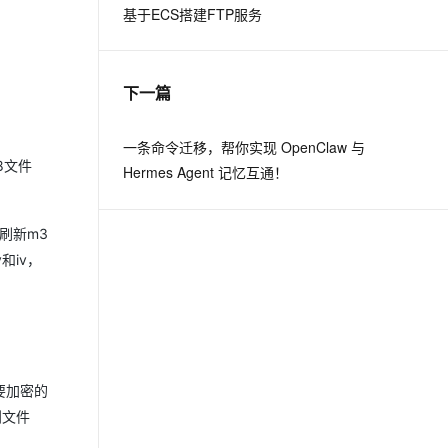
基于ECS搭建FTP服务
下一篇
一条命令迁移，帮你实现 OpenClaw 与
u8文件
Hermes Agent 记忆互通！
次刷新m3
和iv，
需要加密的
到文件