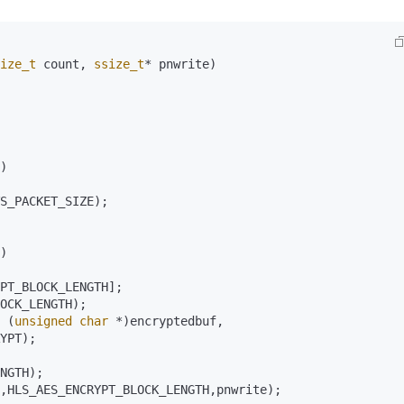
ize_t
 count, 
ssize_t
* pnwrite)
)

S_PACKET_SIZE);

)

PT_BLOCK_LENGTH]; 

OCK_LENGTH);

 (
unsigned
char
 *)encryptedbuf, 
YPT);

NGTH);

,HLS_AES_ENCRYPT_BLOCK_LENGTH,pnwrite);
