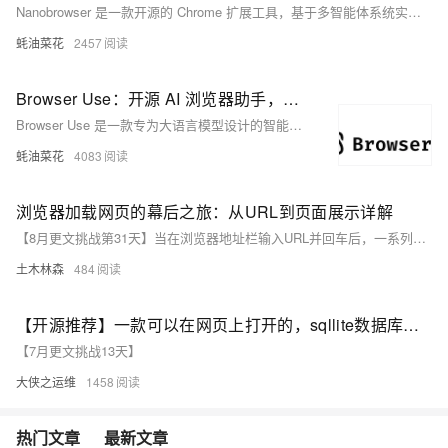
Nanobrowser 是一款开源的 Chrome 扩展工具，基于多智能体系统实现复杂的网页任务自动化，支持多种大型语言模型，完全免费且注重隐私保护。
蚝油菜花
2457
Browser Use：开源 AI 浏览器助手，自动完成网页交互任务，支持多标签页管理、视觉识别和内容提取等功能
Browser Use 是一款专为大语言模型设计的智能浏览器工具，支持多标签页管理、视觉识别、内容提取等功能，并能记录和重复执行特定动作，适用于多种应用场景。
蚝油菜花
4083
浏览器加载网页的幕后之旅：从URL到页面展示详解
【8月更文挑战第31天】当在浏览器地址栏输入URL并回车后，一系列复杂过程随即启动，包括DNS解析、TCP连接建立、HTTP请求发送、服务器请求处理及响应返回，最后是浏览器页面渲染。这一流程涉及网络通信、服务器处理和客户端渲染等多个环节。通过示例代码，本文详细解释了每个步骤，帮助读者深入理解Web应用程序的工作机制，从而在开发过程中作出更优决策。
土木林森
484
【开源推荐】一款可以在网页上打开的，sqllite数据库浏览器
【7月更文挑战13天】
大侠之运维
1458
热门文章
最新文章