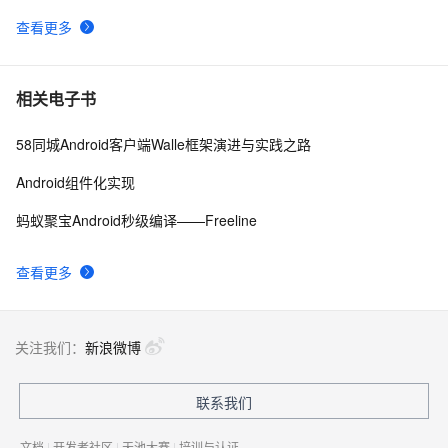
查看更多
Android——优化
642
9
Android布局变化时动画效果的现实(一)
513
10
相关电子书
58同城Android客户端Walle框架演进与实践之路
Android组件化实现
蚂蚁聚宝Android秒级编译——Freeline
查看更多
关注我们：
新浪微博
联系我们
文档
|
开发者社区
|
天池大赛
|
培训与认证