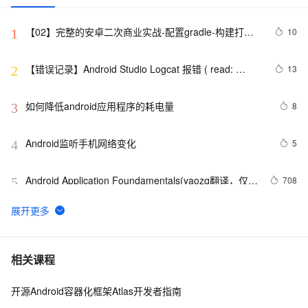
【02】完整的安卓二次商业实战-配置gradle-构建打包
10
1
原生安卓项目-调试本地运行模拟器-优雅草伊凡
【错误记录】Android Studio Logcat 报错 ( read: 
13
2
unexpected EOF! )
如何降低android应用程序的耗电量
8
3
Android监听手机网络变化
5
4
Android Application Foundamentals(yaozq翻译，仅供
708
5
参考)
Android中startActivity中的permission检测与UID机制
8
6
【Magisk模块】禁用Android 11-12应用文件夹限制
12
7
相关课程
开源Android容器化框架Atlas开发者指南
Android Socket与服务器通信通用Demo
519
8