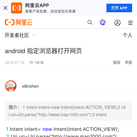
打开 APP
开发者社区
个人
android 指定浏览器打开网页
2012-07-16
1018
版权
举报
xilinchen
简介：
1 Intent intent=new Intent(Intent.ACTION_VIEW);2 Ur
i uri=Url.parse("http://www.map1000.com");3 intent.
1
Intent intent=
new
Intent(Intent.ACTION_VIEW);
2
Uri uri=Url.parse("http://www.map1000.com");