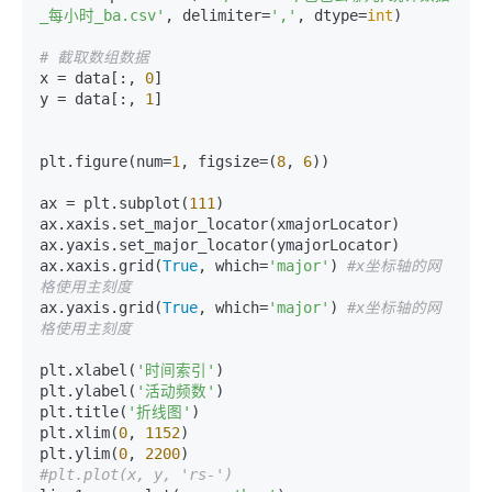
_每小时_ba.csv'
, delimiter=
','
, dtype=
int
)

# 截取数组数据
x = data[:, 
0
]

y = data[:, 
1
]

plt.figure(num=
1
, figsize=(
8
, 
6
))

ax = plt.subplot(
111
)

ax.xaxis.set_major_locator(xmajorLocator) 

ax.yaxis.set_major_locator(ymajorLocator) 

ax.xaxis.grid(
True
, which=
'major'
) 
#x坐标轴的网
格使用主刻度
ax.yaxis.grid(
True
, which=
'major'
) 
#x坐标轴的网
格使用主刻度
plt.xlabel(
'时间索引'
)

plt.ylabel(
'活动频数'
)

plt.title(
'折线图'
)

plt.xlim(
0
, 
1152
)

plt.ylim(
0
, 
2200
#plt.plot(x, y, 'rs-')