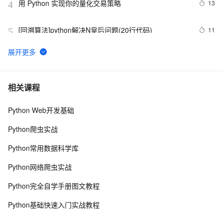
用 Python 实现你的量化交易策略
13
4
[回溯算法]python解决N皇后问题(20行代码)
11
5
python_list
671
6
Python之计算24点
477
7
相关课程
Python Web开发基础
Python中的find()和count()方法详解
10
8
Python爬虫实战
Python 二维码的读取与生成：使用链接生成二维码、读
10
9
Python常用数据科学库
取二维码里的链接
python网络编程初级
485
10
Python网络爬虫实战
Python完全自学手册图文教程
Python基础快速入门实战教程