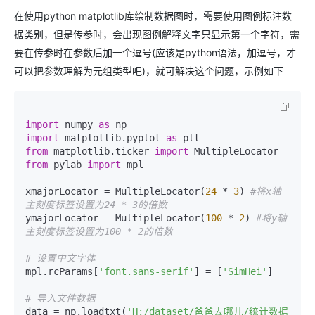
在使用python matplotlib库绘制数据图时，需要使用图例标注数
据类别，但是传参时，会出现图例解释文字只显示第一个字符，需
要在传参时在参数后加一个逗号(应该是python语法，加逗号，才
可以把参数理解为元组类型吧)，就可解决这个问题，示例如下
import
 numpy 
as
import
 matplotlib.pyplot 
as
from
 matplotlib.ticker 
import
from
 pylab 
import
 mpl

xmajorLocator = MultipleLocator(
24
 * 
3
) 
#将x轴
主刻度标签设置为24 * 3的倍数
ymajorLocator = MultipleLocator(
100
 * 
2
) 
#将y轴
主刻度标签设置为100 * 2的倍数 
# 设置中文字体
mpl.rcParams[
'font.sans-serif'
] = [
'SimHei'
]

# 导入文件数据
data = np.loadtxt(
'H:/dataset/爸爸去哪儿/统计数据