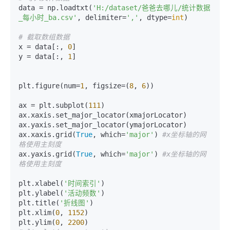
data = np.loadtxt(
'H:/dataset/爸爸去哪儿/统计数据
_每小时_ba.csv'
, delimiter=
','
, dtype=
int
)

# 截取数组数据
x = data[:, 
0
]

y = data[:, 
1
]

plt.figure(num=
1
, figsize=(
8
, 
6
))

ax = plt.subplot(
111
)

ax.xaxis.set_major_locator(xmajorLocator) 

ax.yaxis.set_major_locator(ymajorLocator) 

ax.xaxis.grid(
True
, which=
'major'
) 
#x坐标轴的网
格使用主刻度
ax.yaxis.grid(
True
, which=
'major'
) 
#x坐标轴的网
格使用主刻度
plt.xlabel(
'时间索引'
)

plt.ylabel(
'活动频数'
)

plt.title(
'折线图'
)

plt.xlim(
0
, 
1152
)

plt.ylim(
0
, 
2200