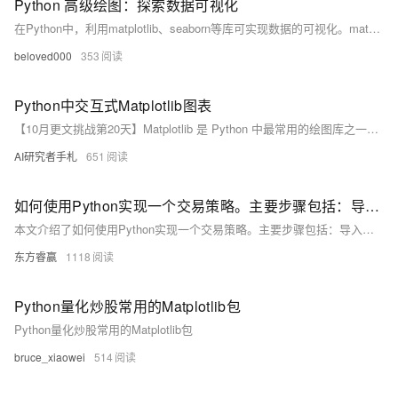
Python 高级绘图：探索数据可视化
在Python中，利用matplotlib、seaborn等库可实现数据的可视化。matplotlib功能丰富，支持基础图表绘制；seaborn则提供了更美观的默认样式。此外，matplotlib还支持3D图形及动态图表的生成，满足多样化的数据展示需求。 示例代码展示了如何使用这些库绘制正弦波、散点图、3D曲面图及动态更新的折线图。通过numpy生成数据，并借助matplotlib与seaborn的强大绘图功能，实现数据的直观呈现。
beloved000
353
Python中交互式Matplotlib图表
【10月更文挑战第20天】Matplotlib 是 Python 中最常用的绘图库之一，但默认生成的图表是静态的。通过结合 mpld3 库，可以轻松创建交互式图表，提升数据可视化效果。本文介绍了如何使用 mpld3 在 Python 中创建交互式散点图、折线图和直方图，并提供了详细的代码示例和安装方法。通过添加插件，可以实现缩放、平移和鼠标悬停显示数据标签等交互功能。希望本文能帮助读者掌握这一强大工具。
AI研究者手札
651
如何使用Python实现一个交易策略。主要步骤包括：导入所需库（如`pandas`、`numpy`、`matplotlib`）
本文介绍了如何使用Python实现一个交易策略。主要步骤包括：导入所需库（如`pandas`、`numpy`、`matplotlib`），加载历史数据，计算均线和其他技术指标，实现交易逻辑，记录和可视化交易结果。示例代码展示了如何根据均线交叉和价格条件进行开仓、止损和止盈操作。实际应用时需注意数据质量、交易成本和风险管理。
东方睿赢
1118
Python量化炒股常用的Matplotlib包
Python量化炒股常用的Matplotlib包
bruce_xiaowei
514