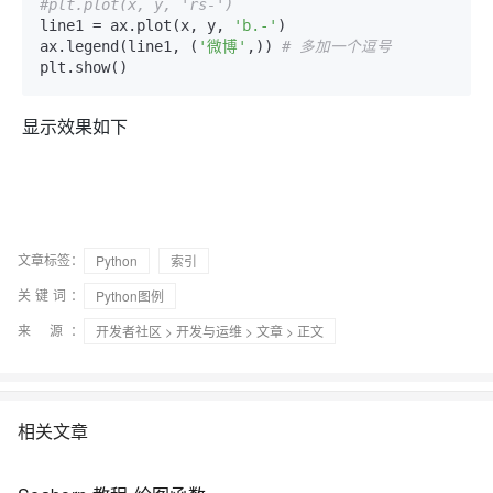
#plt.plot(x, y, 'rs-')
line1 = ax.plot(x, y, 
'b.-'
)

ax.legend(line1, (
'微博'
,)) 
# 多加一个逗号
plt.show()
显示效果如下
文章标签：
Python
索引
关键词：
Python图例
来 源：
开发者社区
>
开发与运维
>
文章
> 正文
相关文章