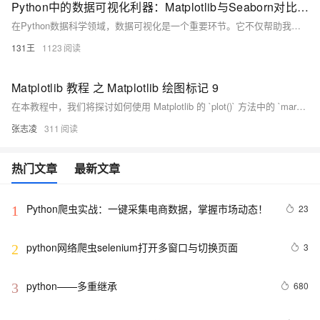
Python中的数据可视化利器：Matplotlib与Seaborn对比解析
在Python数据科学领域，数据可视化是一个重要环节。它不仅帮助我们理解数据，更能够让我们洞察数据背后的故事。本文将深入探讨两种广泛使用的数据可视化库——Matplotlib与Seaborn，通过对比它们的特点、优劣势以及适用场景，为读者提供一个清晰的选择指南。无论是初学者还是有经验的开发者，都能从中找到有价值的信息，提升自己的数据可视化技能。
131王
1123
Matplotlib 教程 之 Matplotlib 绘图标记 9
在本教程中，我们将探讨如何使用 Matplotlib 的 `plot()` 方法中的 `marker` 参数来自定义图表标记。您可以选择不同的线类型（如实线 `&#39;-&#39;`、虚线 `&#39;:&#39;` 等），以及颜色类型（如红色 `&#39;r&#39;`、绿色 `&#39;g&#39;` 等）。同时，通过调整 `markersize (ms)`、`markerfacecolor (mfc)` 和 `markeredgecolor (mec)` 参数，可以定制标记的大小和颜色。
张志凌
311
热门文章
最新文章
Python爬虫实战：一键采集电商数据，掌握市场动态！
23
1
python网络爬虫selenium打开多窗口与切换页面
3
2
python——多重继承
680
3