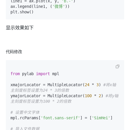
line1 = ax.plot(x, y, 
'b.-'
)

ax.legend(line1, (
'微博'
))

plt.show()
显示效果如下
代码修改
from
 pylab 
import
 mpl

xmajorLocator = MultipleLocator(
24
 * 
3
) 
#将x轴
主刻度标签设置为24 * 3的倍数
ymajorLocator = MultipleLocator(
100
 * 
2
) 
#将y轴
主刻度标签设置为100 * 2的倍数 
# 设置中文字体
mpl.rcParams[
'font.sans-serif'
] = [
'SimHei'
]

# 导入文件数据