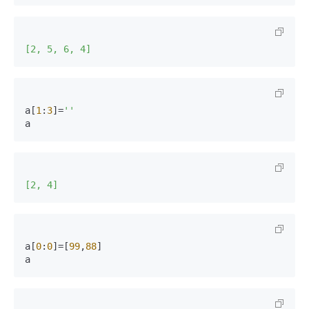
[2, 5, 6, 4]
a[
1
:
3
]=
''
a
[2, 4]
a[
0
:
0
]=[
99
,
88
]

a