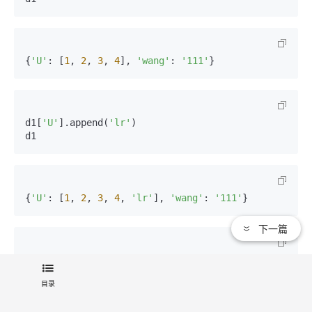
{
'U'
: [
1
, 
2
, 
3
, 
4
], 
'wang'
: 
'111'
}
d1[
'U'
].append(
'lr'
)

d1
{
'U'
: [
1
, 
2
, 
3
, 
4
, 
'lr'
], 
'wang'
: 
'111'
}
下一篇
d
目录