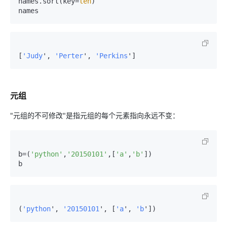
names.sort(key=
len
)

names
[
'Judy
', 
'Perter
', 
'Perkins
']
元组
"元组的不可修改"是指元组的每个元素指向永远不变：
b=(
'python'
,
'20150101'
,[
'a'
,
'b'
])

b
(
'python
', 
'20150101
', [
'a
', 
'b
'])