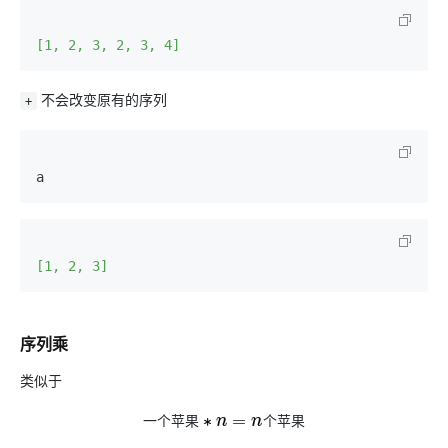
[1, 2, 3, 2, 3, 4]
不会改变原有的序列
+
a    
[1, 2, 3]
序列乘
类似于
一
个
苹
果
个
苹
果
一
个
苹
果
∗
n
=
n
个
苹
果