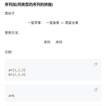
序列加(同类型的序列的拼接)
类似于
一
篮
苹
果
一
篮
香
蕉
两
篮
水
果
一
篮
苹
果
+
一
篮
香
蕉
=
两
篮
水
果
使用方法：
序
列
序
列
序
列
+
序
列
示例：
a=[
1
,
2
,
3
]

b=[
2
,
3
,
4
]
a+b