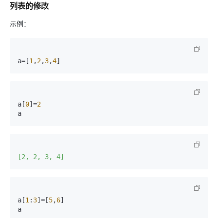
列表的修改
示例：
a=[
1
,
2
,
3
,
4
]
a[
0
]=
2
a
[2, 2, 3, 4]
a[
1
:
3
]=[
5
,
6
]

a