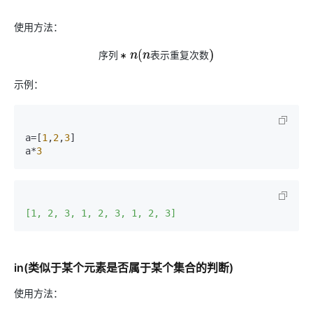
使用方法：
序
列
表
示
重
复
次
数
序
列
∗
n
(
n
表
示
重
复
次
数
)
示例：
a=[
1
,
2
,
3
]

a*
3
[1, 2, 3, 1, 2, 3, 1, 2, 3]
in(类似于某个元素是否属于某个集合的判断)
使用方法：