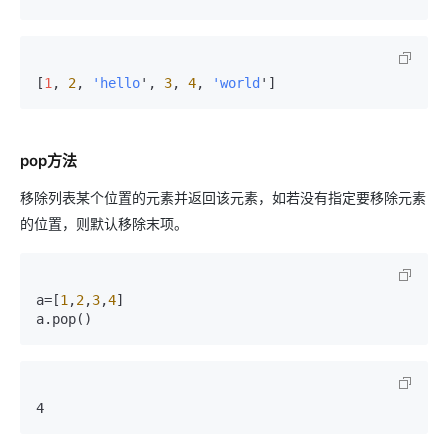
[
1
, 
2
, 
'hello
', 
3
, 
4
, 
'world
']
pop方法
移除列表某个位置的元素并返回该元素，如若没有指定要移除元素
的位置，则默认移除末项。
a=[
1
,
2
,
3
,
4
]

a.pop()
4