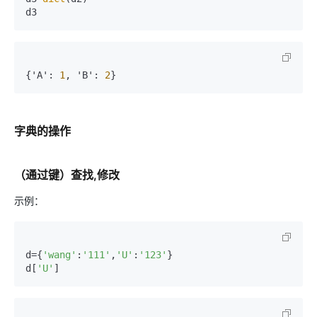
d3
{'A'
:
1
,
 'B'
:
2
}
字典的操作
（通过键）查找,修改
示例：
d={
'wang'
:
'111'
,
'U'
:
'123'
}

d[
'U'
]