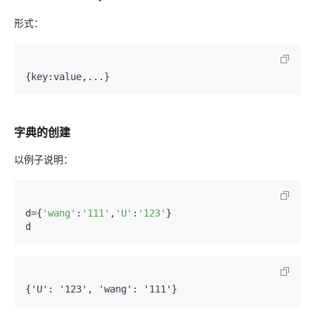
形式：
{key:value,...}
字典的创建
以例子说明：
d={
'wang'
:
'111'
,
'U'
:
'123'
}

d
{'U'
:
 '123'
,
 'wang'
:
 '111'}