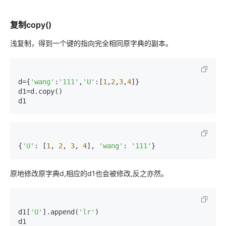
复制copy()
浅复制，得到一个键的指向完全相同原字典的副本。
d={
'wang'
:
'111'
,
'U'
:[
1
,
2
,
3
,
4
]}

d1=d.copy()

d1
{
'U'
: [
1
, 
2
, 
3
, 
4
], 
'wang'
: 
'111'
}
原地修改原字典d,相应的d1也会被修改,反之亦然。
d1[
'U'
].append(
'lr'
)

d1