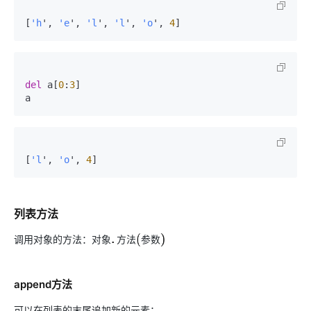
[
'h
', 
'e
', 
'l
', 
'l
', 
'o
', 
4
]
del
 a[
0
:
3
]

a
[
'l
', 
'o
', 
4
]
列表方法
调用对象的方法：
对
象
方
法
参
数
对
象
.
方
法
(
参
数
)
append方法
可以在列表的末尾追加新的元素：