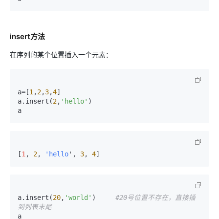
insert方法
在序列的某个位置插入一个元素：
a=[
1
,
2
,
3
,
4
]

a.insert(
2
,
'hello'
)

a
[
1
, 
2
, 
'hello
', 
3
, 
4
]
a.insert(
20
,
'world'
)     
#20号位置不存在，直接插
到列表末尾
a