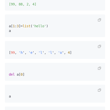
[99, 88, 2, 4]
a[
1
:
3
]=
list
(
'hello'
)

a
[
99
, 
'h
', 
'e
', 
'l
', 
'l
', 
'o
', 
4
]
del
 a[
0
]
a