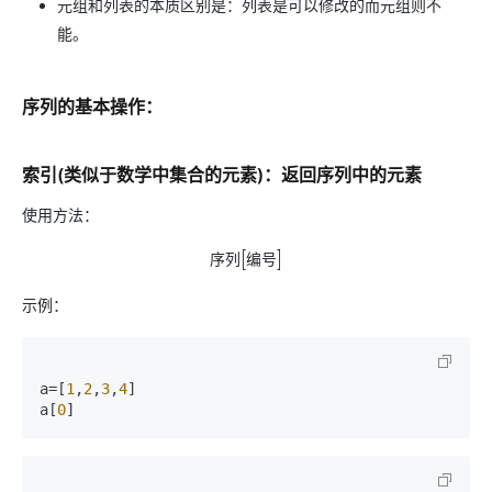
元组和列表的本质区别是：列表是可以修改的而元组则不
能。
序列的基本操作：
索引(类似于数学中集合的元素)：返回序列中的元素
使用方法：
序
列
编
号
序
列
[
编
号
]
示例：
a=[
1
,
2
,
3
,
4
]

a[
0
]