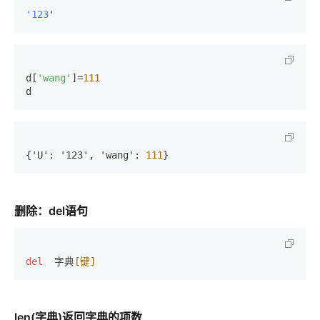
'123
'
d[
'wang'
]=
111
d
{'U'
:
 '123'
,
 'wang'
:
111
}
删除：del语句
del
  字典
[键]
len(字典)返回字典的项数