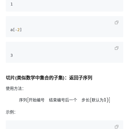
1
a[-
2
]
3
切片(类似数学中集合的子集)：返回子序列
使用方法：
序
列
开
始
编
号
结
束
编
号
后
一
个
步
长
默
认
为
序
列
[
开
始
编
号
:
结
束
编
号
后
一
个
:
步
长
(
默
认
为
1
)
]
示例：