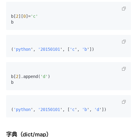
b[
2
][
0
]=
'c'
b
(
'python
', 
'20150101
', [
'c
', 
'b
'])
b[
2
].append(
'd'
)

b
(
'python
', 
'20150101
', [
'c
', 
'b
', 
'd
'])
字典（dict/map）