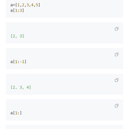
a=[
1
,
2
,
3
,
4
,
5
]

a[
1
:
3
]
[2, 3]
a[
1
:-
1
]
[2, 3, 4]
a[
1
:]