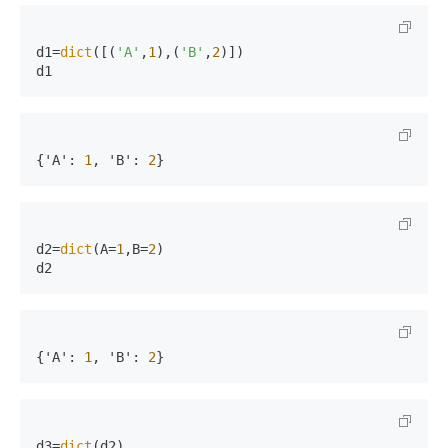
d1=
dict
([(
'A'
,
1
),(
'B'
,
2
)])

d1
{'A'
:
1
,
 'B'
:
2
}
d2=
dict
(A=
1
,B=
2
)

d2
{'A'
:
1
,
 'B'
:
2
}
d3=
dict
(d2)
