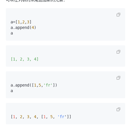
a=[
1
,
2
,
3
]

a.append(
4
)

a
[1, 2, 3, 4]
a.append([
1
,
5
,
'fr'
])

a
[
1
, 
2
, 
3
, 
4
, [
1
, 
5
, 
'fr
']]