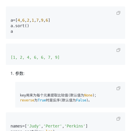
a=[
4
,
6
,
2
,
1
,
7
,
9
,
6
]

a.sort()

a
[1, 2, 4, 6, 6, 7, 9]
参数:
key用来为每个元素提取比较值(默认值为
None
reverse
为
True
时是反序(默认值为
False
)。
names=[
'Judy'
,
'Perter'
,
'Perkins'
]
