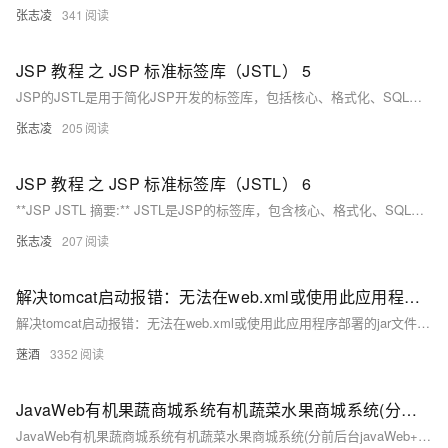
张志凌
341
JSP 教程 之 JSP 标准标签库（JSTL） 5
JSP的JSTL是用于简化JSP开发的标签库，包括核心、格式化、SQL、XML和函数五大标签集。XML标签库处理XML文档，如`&lt;x:out&gt;`显示XML数据，`&lt;x:parse&gt;`解析XML，`&lt;x:forEach&gt;`遍历节点。使用前需添加XercesImpl.jar和xalan.jar到Tomcat的lib目录。
张志凌
205
JSP 教程 之 JSP 标准标签库（JSTL） 6
**JSP JSTL 摘要:** JSTL是JSP的标签库，包含核心、格式化、SQL、XML和函数5类标签。它用于执行常见任务，如迭代、条件判断和XML操作。JSTL函数库提供字符串处理函数，如`contains()`, `endsWith()`, `escapeXml()`等，方便XML和HTML处理。通过`&lt;%@ taglib %&gt;`导入，如`fn:trim()`用于去除字符串两端空白。
张志凌
207
解决tomcat启动报错：无法在web.xml或使用此应用程序部署的jar文件中解析绝对的url [http:java.sun.com/jsp/jstl/core]
解决tomcat启动报错：无法在web.xml或使用此应用程序部署的jar文件中解析绝对的url [http:java.sun.com/jsp/jstl/core]
蒾酒
3352
JavaWeb有机果蔬商城系统有机蔬菜水果商城系统(分前后台javaWeb+jsp+jstl+css+js+mysql)
JavaWeb有机果蔬商城系统有机蔬菜水果商城系统(分前后台javaWeb+jsp+jstl+css+js+mysql)