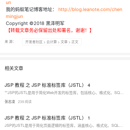
un
我的蚂蚁笔记博客地址：
http://blog.leanote.com/chen
mingjun
Copyright ©2018 黑泽明军
【转载文章务必保留出处和署名，谢谢！】
来 源：
开发者社区
>
云计算
>
文章
> 正文
相关文章
JSP 教程 之 JSP 标准标签库（JSTL） 4
**JSP的JSTL是用于简化Web开发的标签库，包括核心、格式化、SQL、XML和函数5个部分。SQL标签库允许与数据库交互，如设定数据源、执行查询和更新，以及处理参数。例如， `&lt;sql:setDataSource&gt;` 定义数据源， `&lt;sql:query&gt;` 执行查询。通过使用JSTL，开发者能更整洁地处理JSP页面。**
张志凌
239
JSP 教程 之 JSP 标准标签库（JSTL） 1
JSP的JSTL是用于简化页面逻辑的标签库，涵盖核心、格式化、SQL、XML和函数五大类标签。要安装，下载Apache的JSTL包，将jar文件放入WEB-INF/lib，tld文件复制到WEB-INF，并在web.xml中配置相应的taglib信息。JSTL促进了JSP页面的清洁和结构化。