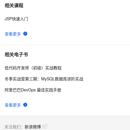
用 xml格式 输出 jsp
3
7
相关课程
JSP快速入门
JSP中的MVC
3
8
查看更多
2020年了，还需要学习JSP吗？
2
9
jsp生成静态页面
1
10
相关电子书
低代码开发师（初级）实战教程
冬季实战营第三期：MySQL数据库进阶实战
阿里巴巴DevOps 最佳实践手册
查看更多
关注我们：
新浪微博