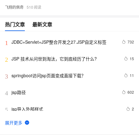
飞翔的佩奇
510
热门文章
最新文章
JDBC+Servlet+JSP整合开发之27.JSP自定义标签
732
1
JSP 技术从问世到淘汰，它到底经历了什么?
15
2
springboot访问jsp页面变成直接下载？
11
3
jsp路径
602
4
jsp导入外部样式
2
5
jsp通过易宝方式实现在线支付
606
6