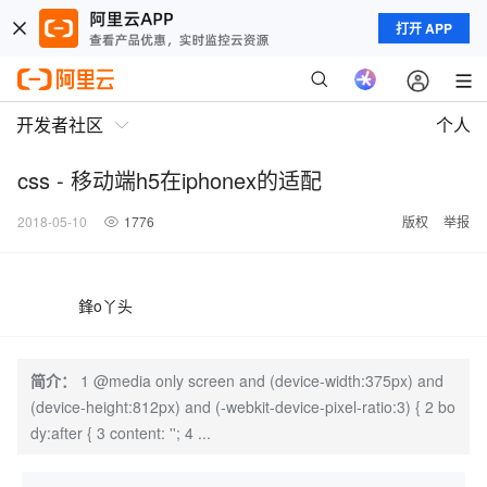
打开 APP
开发者社区
个人
css - 移动端h5在iphonex的适配
2018-05-10
1776
版权
举报
鋒o丫头
简介：
1 @media only screen and (device-width:375px) and
(device-height:812px) and (-webkit-device-pixel-ratio:3) { 2 bo
dy:after { 3 content: ''; 4 ...