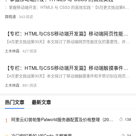
：掌握移动端开发：HTML5 与 CSS3 的高效实践 “【5月更文挑战第6天】”
算精通
343
【专栏：HTML与CSS移动端开发篇】移动端网页性能优化策略
【4月更文挑战第30天】本文探讨了移动端网页性能优化的重要性，并提出了优化策略。HTML方面，建议精简结构、使用语义化标签、异步加载脚本和压缩文件；CSS优化包括精简样式、使用CSS3动画、媒体查询和压缩文件。其他策略涉及图片和字体压缩、缓存利用、数据压缩、减少HTTP请求及根据网络状态调整加载。综合运用这些策略能提升网页性能和用户体验。
土木林森
427
【专栏：HTML与CSS移动端开发篇】移动端触摸事件与手势识别
【4月更文挑战第30天】本文探讨了移动端触摸事件和手势识别在网页开发中的重要性。介绍了基础触摸事件如`touchstart`, `touchmove`, `touchend`, `touchcancel`及相关属性。文章列举了处理触摸事件的方法，包括单点触摸、多点触摸、滑动、长按、捏合缩放、旋转检测和事件代理。建议使用第三方库如Hammer.js简化手势处理，并分享了最佳实践，如避免意外触摸、提供视觉反馈、考虑性能和跨设备测试。理解并有效利用这些技术能提升用户交互体验。
土木林森
891
热门文章
最新文章
阿里云幻兽帕鲁Palworld服务器配置及价格整理（2024
138
1
年版）
冷门但好看的 VSCode 主题推荐
34