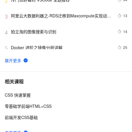
2
阿里云大数据利器之-RDS迁移到Maxcompute实现动态
13
3
分区
拍立淘的图像搜索与识别
14
4
Docker 进阶之镜像分层详解
25
5
GET 请求和 POST 请求的安全性有何区别？
10
6
hdu 3015 Disharmony Trees
558
7
相关课程
CSS 快速掌握
perl--CGI编程之Apache服务器安装配置
1
8
零基础学前端HTML+CSS
如何绑定多个action到一个slot
456
9
前端开发CSS基础
结构struct(值类型)在实际应用要注意的二点:
620
10