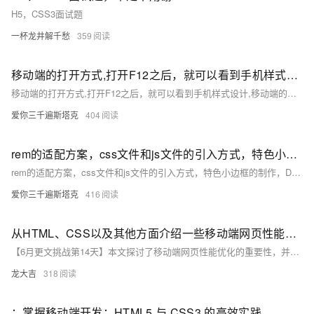
H5，CSS3面试题
一杯龙井解千愁
359
移动端的打开方式,打开F12之后，就可以看到手机样式设计,移动端的初始化使用normalize.css代码库录到,box-sizing: border-box； 定宽度为多少就是多少，代码库,移动端
移动端的打开方式,打开F12之后，就可以看到手机样式设计,移动端的初始化使用normalize.css代码库录到,box-sizing: border-box； 定宽度为多少就是多少，代码库,移动端
爱你三千遍斯塔克
404
rem的适配方案，css文件和js文件的引入方式，特色小边框的制作，DS-Digital.ttf数字展示屏的使用方法：，自适应图片 background-size，jQuery爆bug,a和盒子居中,
rem的适配方案，css文件和js文件的引入方式，特色小边框的制作，DS-Digital.ttf数字展示屏的使用方法：，自适应图片 background-size，jQuery爆bug,a和盒子居中,
爱你三千遍斯塔克
416
从HTML、CSS以及其他方面介绍一些移动端网页性能优化的策略
【6月更文挑战第14天】本文探讨了移动端网页性能优化的重要性，并提出了HTML、CSS及其他方面的优化策略。HTML方面，建议精简结构、使用语义化标签、异步加载脚本和压缩文件。CSS优化包括简化样式、利用CSS3动画、媒体查询及压缩文件。其他策略涉及图片和字体优化、缓存利用、压缩传输数据、减少HTTP请求及监听网络状态。通过这些方法，可提升网页性能，改善用户体验。
龙大吉
318
：掌握移动端开发：HTML5 与 CSS3 的高效实践