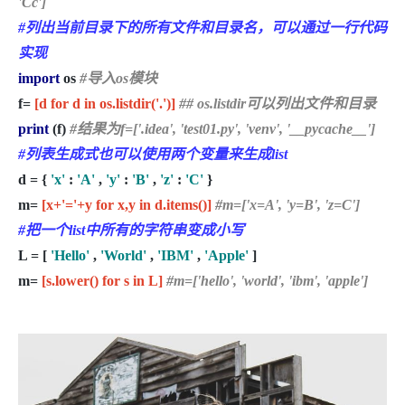
'Cc']
#列出当前目录下的所有文件和目录名，可以通过一行代码
实现
import
os
#导入os模块
f=
[d for d in os.listdir('.')]
## os.listdir可以列出文件和目录
print
(f)
#结果为f=['.idea', 'test01.py', 'venv', '__pycache__']
#列表生成式也可以使用两个变量来生成list
d = {
'x'
:
'A'
,
'y'
:
'B'
,
'z'
:
'C'
}
m=
[x+'='+y for x,y in d.items()]
#m=['x=A', 'y=B', 'z=C']
#把一个list中所有的字符串变成小写
L = [
'Hello'
,
'World'
,
'IBM'
,
'Apple'
]
m=
[s.lower() for s in L]
#m=['hello', 'world', 'ibm', 'apple']