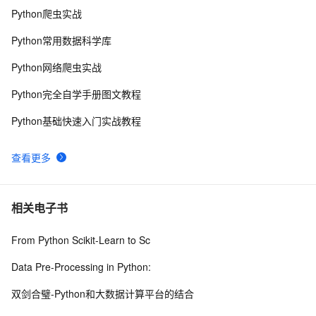
Python爬虫实战
Java码农必须掌握的循环删除List元素的正确方法！
4
9
Python常用数据科学库
Redis List 底层三种数据结构原理剖析
10
10
Python网络爬虫实战
Python完全自学手册图文教程
Python基础快速入门实战教程
查看更多
相关电子书
From Python Scikit-Learn to Sc
Data Pre-Processing in Python:
双剑合璧-Python和大数据计算平台的结合