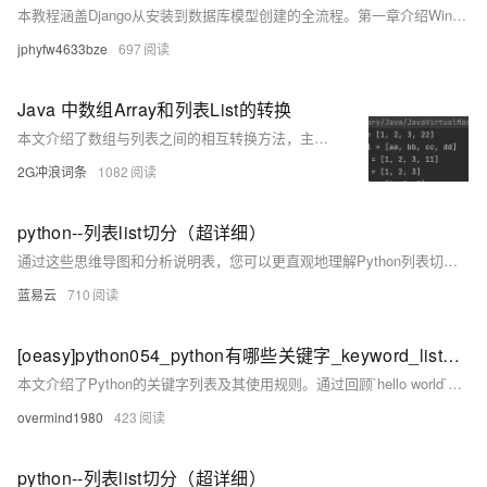
本教程涵盖Django从安装到数据库模型创建的全流程。第一章介绍Windows、Linux及macOS下虚拟环境搭建与Django安装验证；第二章讲解项目创建、迁移与运行；第三章演示应用APP创建及项目汉化；第四章说明超级用户创建与后台登录；第五章深入数据库模型设计，包括类与表的对应关系及模型创建步骤。内容精炼实用，适合快速入门Django全栈开发。
jphyfw4633bze
697
Java 中数组Array和列表List的转换
本文介绍了数组与列表之间的相互转换方法，主要包括三部分：1）使用`Collections.addAll()`方法将数组转为列表，适用于引用类型，效率较高；2）通过`new ArrayList&lt;&gt;()`构造器结合`Arrays.asList()`实现类似功能；3）利用JDK8的`Stream`流式计算，支持基本数据类型数组的转换。此外，还详细讲解了列表转数组的方法，如借助`Stream`实现不同类型数组间的转换，并附带代码示例与执行结果，帮助读者深入理解两种数据结构的互转技巧。
2G冲浪词条
1082
python--列表list切分（超详细）
通过这些思维导图和分析说明表，您可以更直观地理解Python列表切分的概念、用法和实际应用。希望本文能帮助您更高效地使用Python进行数据处理和分析。
蓝易云
710
[oeasy]python054_python有哪些关键字_keyword_list_列表_reserved_words
本文介绍了Python的关键字列表及其使用规则。通过回顾`hello world`示例，解释了Python中的标识符命名规则，并探讨了关键字如`if`、`for`、`in`等不能作为变量名的原因。最后，通过`import keyword`和`print(keyword.kwlist)`展示了Python的所有关键字，并总结了关键字不能用作标识符的规则。
overmind1980
423
python--列表list切分（超详细）