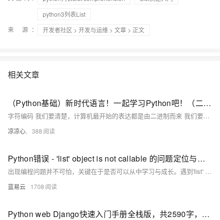
python3列表List
来 源：
开发者社区
>
开发与运维
>
文章
> 正文
相关文章
（Python基础）新时代语言！一起学习Python吧！（二）：字符编码由来；Python字符串、字符串格式化；list集合和tuple元组区别
字符编码 我们要清楚，计算机最开始的表达都是由二进制而来 我们要想通过二进制来表示我们熟知的字符看看以下的变化 例如： 1 的二进制编码为 0000 0001 我们通过A这个字符，让其在计算机内部存储（现如今，A 字符在地址通常表示为65） 现在拿A举例： 在计算机内部 A字符，它本身表示为 65这个数，在计算机底层会转为二进制码 也意味着A字符在底层表示为 1000001 通过这样的字符表示进行转换，逐步发展为拥有127个字符的编码存储到计算机中，这个编码表也被称为ASCII编码。 但随时代变迁，ASCII编码逐渐暴露短板，全球有上百种语言，光是ASCII编码并不能够满足需求
凉凉心.
388
Python错误 - 'list' object is not callable 的问题定位与解决
出现编程问题并不可怕，关键在于是否可以从中学习与成长。遇到'list' object is not callable这样的错误，我们不仅需要学会应对，更需要了解其背后的原因，避免类似的问题再次出现。记住，Python的强大功能和灵活性同时也意味着我们需要对其理解更准确，才能更好的使用它。
蓝易云
1708
Python web Django快速入门手册全栈版，共2590字，短小精悍