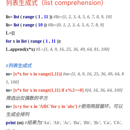
列表生成式（list comprehension）
lis=
list
(
range
(
1
,
11
))
#lis=[1, 2, 3, 4, 5, 6, 7, 8, 9, 10]
lis=
list
(
range
(
10
))
#lis=[0, 1, 2, 3, 4, 5, 6, 7, 8, 9]
L=[]
for
x
in list
(
range
(
1
,
11
)):
L.append(x*x)
#L=[1, 4, 9, 16, 25, 36, 49, 64, 81, 100]
#列表生成式
m=
[x*x for x in range(1,11)]
#m=[1, 4, 9, 16, 25, 36, 49, 64, 8
1, 100]
m=
[x*x for x in range(1,11) if x%2==0]
#[4, 16, 36, 64, 100]
筛选出仅偶数的平方
m=
[x+y for x in 'ABC'for y in 'abc']
#使用两层循环，可以
生成全排列
print
(m)
#结果为['Aa', 'Ab', 'Ac', 'Ba', 'Bb', 'Bc', 'Ca', 'Cb',