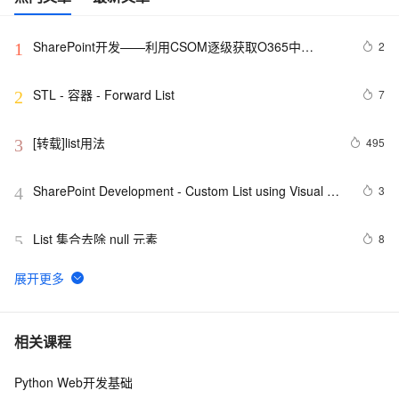
SharePoint开发——利用CSOM逐级获取O365中
2
1
SharePoint网站的List内容
STL - 容器 - Forward List
7
2
[转载]list用法
495
3
SharePoint Development - Custom List using Visual 
3
4
Studio 2010 based SharePoint 2010
List 集合去除 null 元素
8
5
leetcode 19. Remove Nth Node From End of List
553
6
C#合并两个List并删除重复项
9
7
相关课程
Python Web开发基础
【Java基础】探索List和Map循环遍历删除问题
3
8