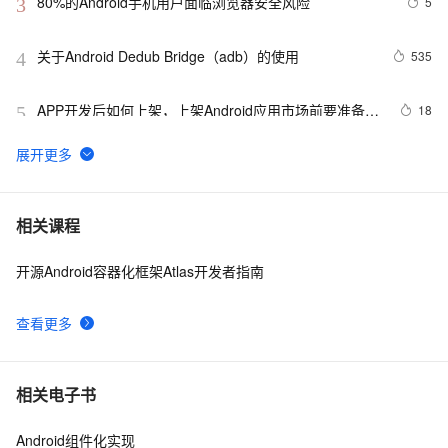
80%的Android手机用户面临浏览器安全风险
5
3
关于Android Dedub Bridge（adb）的使用
535
4
APP开发后如何上架，上架Android应用市场前要准备什
18
5
么
关于安卓使用glide加载得出drawable,bitmap
11
6
【错误记录】Android Studio Logcat 报错 ( read: 
10
7
相关课程
unexpected EOF! )
开源Android容器化框架Atlas开发者指南
Android监听手机网络变化
5
8
查看更多
Android Application Foundamentals(yaozq翻译，仅供
707
9
参考)
Android中startActivity中的permission检测与UID机制
497
10
相关电子书
Android组件化实现