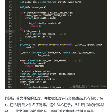
[1]处计算文件名的长度，并根据长度在[2]分配相应的存储buffe
r，在[3]拷贝文件名字符串。这个BUG在于，从[1]到[3]的代码路
径上，此文件能够被重命名，导致[3]发生内核堆越界覆盖。