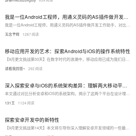
我是一位Android工程师，用通义灵码的AS插件做开发工作助手，对比之前没有灵码，现在提效了60%
我是一位Android工程师，用通义灵码的AS插件做开发工作助手，对比之前没有灵码，现在提效了60%
玉念肀辉
1287
移动应用开发的艺术：探索Android与iOS的操作系统特性
【9月更文挑战第33天】在数字时代的浪潮中，移动应用已成为我们日常生活不可或缺的一部分。本文将深入探讨两个主流移动操作系统——Android和iOS——的独特特性，并分析它们如何影响移动应用的开发过程。我们将通过比较这两个系统的设计哲学、用户界面（UI）设计、开发工具以及市场策略，来揭示开发者如何在这些不同的平台上打造出色的用户体验。无论你是开发者还是对移动技术感兴趣的读者，这篇文章都将为你提供宝贵的见解。
请看我回答~
292
深入探索安卓与iOS的系统架构差异：理解两大移动平台的技术根基在移动技术日新月异的今天，安卓和iOS作为市场上最为流行的两个操作系统，各自拥有独特的技术特性和庞大的用户基础。本文将深入探讨这两个平台的系统架构差异，揭示它们如何支撑起各自的生态系统，并影响着全球数亿用户的使用体验。
本文通过对比分析安卓和iOS的系统架构，揭示了这两个平台在设计理念、安全性、用户体验和技术生态上的根本区别。不同于常规的技术综述，本文以深入浅出的方式，带领读者理解这些差异是如何影响应用开发、用户选择和市场趋势的。通过梳理历史脉络和未来展望，本文旨在为开发者、用户以及行业分析师提供有价值的见解，帮助大家更好地把握移动技术发展的脉络。
131王
1124
探索安卓开发中的新特性
【9月更文挑战第14天】本文将引导你深入理解安卓开发领域的一些最新特性，并为你提供实用的代码示例。无论你是初学者还是经验丰富的开发者，这篇文章都会给你带来新的启示和灵感。让我们一起探索吧！