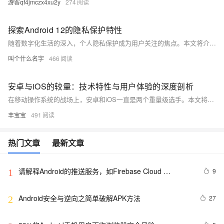
游客qf4jmczx4xu2y
274
探索Android 12的隐私保护特性
随着数字化生活的深入，个人隐私保护成为用户关注的焦点。本文将介绍Android 12新推出的隐私保护功能，包括隐私仪表板、近似位置访问和麦克风/相机指示器等，帮助读者了解如何通过这些工具来增强自己的数据安全。
叫个什么名字
466
安卓与iOS的较量：技术特性与用户体验的深度剖析
在移动操作系统的战场上，安卓和iOS一直是两个重量级选手。本文将深入探讨两者的技术架构、安全性、应用生态以及用户体验等方面的差异，并尝试从用户和开发者的角度出发，分析这两个系统的优势与不足。通过比较，我们不仅能更好地理解各自的特点，还能洞察未来移动技术的发展趋势。
丰宝宝
491
热门文章
最新文章
请解释Android的推送服务，如Firebase Cloud 
9
1
Messaging（FCM）。
Android安全与逆向之简单破解APK方法
27
2