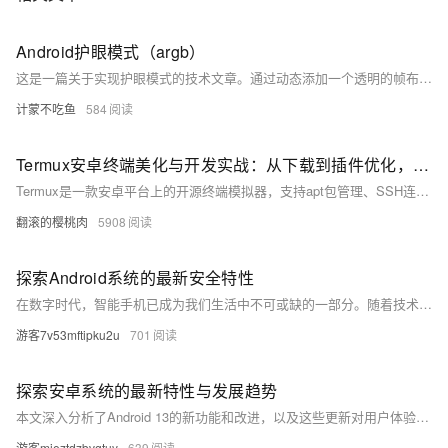
Android护眼模式（argb）
这是一篇关于实现护眼模式的技术文章。通过动态添加一个透明的帧布局（FrameLayout），并设置其不可触碰、不可聚焦，覆盖在应用界面之上。利用 `Color.argb()` 方法设置带有透明度的背景色，提供两种流行护眼色（浅绿和深绿）。开启护眼模式时，为帧布局设置计算好的颜色；关闭时恢复透明。若需全局生效，可在 BaseActivity 中初始化并调用相关方法。此方案简单高效，适合快速集成护眼功能。
计蒙不吃鱼
584
Termux安卓终端美化与开发实战：从下载到插件优化，小白也能玩转Linux
Termux是一款安卓平台上的开源终端模拟器，支持apt包管理、SSH连接及Python/Node.js/C++开发环境搭建，被誉为“手机上的Linux系统”。其特点包括零ROOT权限、跨平台开发和强大扩展性。本文详细介绍其安装准备、基础与高级环境配置、必备插件推荐、常见问题解决方法以及延伸学习资源，帮助用户充分利用Termux进行开发与学习。适用于Android 7+设备，原创内容转载请注明来源。
翻滚的樱桃肉
5908
探索Android系统的最新安全特性
在数字时代，智能手机已成为我们生活中不可或缺的一部分。随着技术的不断进步，手机操作系统的安全性也越来越受到重视。本文将深入探讨Android系统最新的安全特性，包括其设计理念、实施方式以及对用户的影响。通过分析这些安全措施如何保护用户免受恶意软件和网络攻击的威胁，我们希望为读者提供对Android安全性的全面了解。
游客7v53mftipku2u
701
探索安卓系统的最新特性与发展趋势
本文深入分析了Android 13的新功能和改进，以及这些更新对用户体验和开发者社区的影响。文章还预测了未来Android系统的发展方向，为技术爱好者提供了宝贵的信息。
游客mieztdzbvgtuy
639