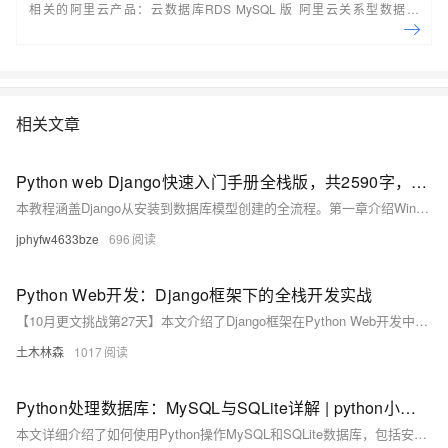
相关的阿里云产品：云数据库RDS MySQL 版 阿里云关系型数据库
RDS（Relational Database Service）是一种稳定可靠、可弹性伸缩的在
线数据库服务，提供容灾、备份、恢复、迁移等方面的全套解决方案，彻
底解决数据库运维的烦恼。 了解产品详
情:&nbsp;https://www.aliyun.com/product/rds/mysql&nbsp;
相关文章
Python web Django快速入门手册全栈版，共2590字，短小精悍
本教程涵盖Django从安装到数据库模型创建的全流程。第一章介绍Windows、Linux及macOS下虚拟环境搭建与Django安装验证；第二章讲解项目创建、迁移与运行；第三章演示应用APP创建及项目汉化；第四章说明超级用户创建与后台登录；第五章深入数据库模型设计，包括类与表的对应关系及模型创建步骤。内容精炼实用，适合快速入门Django全栈开发。
jphyfw4633bze
696
Python Web开发：Django框架下的全栈开发实战
【10月更文挑战第27天】本文介绍了Django框架在Python Web开发中的应用，涵盖了Django与Flask等框架的比较、项目结构、模型、视图、模板和URL配置等内容，并展示了实际代码示例，帮助读者快速掌握Django全栈开发的核心技术。
土木林森
1017
Python处理数据库：MySQL与SQLite详解 | python小知识
本文详细介绍了如何使用Python操作MySQL和SQLite数据库，包括安装必要的库、连接数据库、执行增删改查等基本操作，适合初学者快速上手。