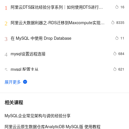
阿里云DTS踩坑经验分享系列｜如何使用DTS进行
16
1
MySQL->ClickHouse同步
阿里云大数据利器之-RDS迁移到Maxcompute实现动
8335
2
态分区
在 MySQL 中使用 Drop Database
11
3
mysql设置远程连接
684
4
mysql 配置主从
621
5
mysql 更改root密码
678
6
PostgreSQL\MySQL比较
6
7
相关课程
MySQL企业常见架构与调优经验分享
Percona Server for MySQL 5.6.10-60.2发布
592
8
阿里云云原生数据仓库AnalyticDB MySQL版 使用教程