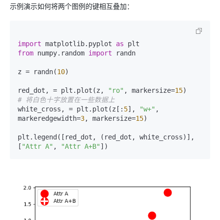
示例演示如何将两个图例的键相互叠加：
import
 matplotlib.pyplot 
as
from
 numpy.random 
import
 randn

z = randn(
10
)

red_dot, = plt.plot(z, 
"ro"
, markersize=
15
# 将白色十字放置在一些数据上
white_cross, = plt.plot(z[:
5
], 
"w+"
, 
markeredgewidth=
3
, markersize=
15
)

plt.legend([red_dot, (red_dot, white_cross)], 
[
"Attr A"
, 
"Attr A+B"
])