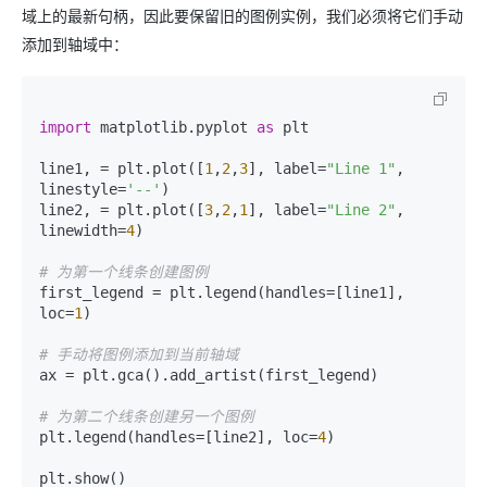
域上的最新句柄，因此要保留旧的图例实例，我们必须将它们手动
添加到轴域中：
import
 matplotlib.pyplot 
as
 plt

line1, = plt.plot([
1
,
2
,
3
], label=
"Line 1"
, 
linestyle=
'--'
)

line2, = plt.plot([
3
,
2
,
1
], label=
"Line 2"
, 
linewidth=
4
)

# 为第一个线条创建图例
first_legend = plt.legend(handles=[line1], 
loc=
1
)

# 手动将图例添加到当前轴域
ax = plt.gca().add_artist(first_legend)

# 为第二个线条创建另一个图例
plt.legend(handles=[line2], loc=
4
)

plt.show()