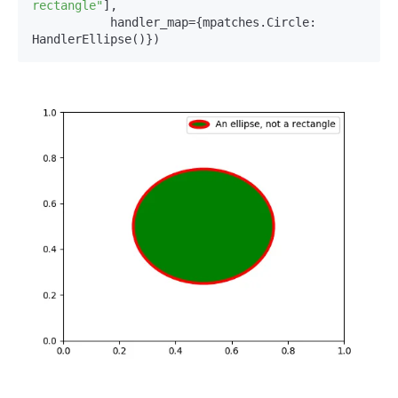
rectangle"
],

           handler_map={mpatches.Circle: 
HandlerEllipse()})