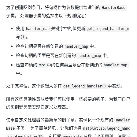
为了创建图例条目，将句柄作为参数提供给适当的
HandlerBase
子类。 处理器子类的选择由以下规则确定：
使用
关键字中的值更新
handler_map
get_legend_handler_m
。
ap()
检查句柄是否在新创建的
中。
handler_map
检查句柄的类型是否在新创建的
中。
handler_map
检查句柄的
中的任何类型是否在新创建的
mro
handler_map
中。
处于完整性，这个逻辑大多在
中实现。
get_legend_handler()
所有这些灵活性意味着我们可以使用一些必要的钩子，为我们自己
的图例键类型实现自定义处理器。
使用自定义处理器的最简单的例子是，实例化一个现有的
Handler
子类。 为了简单起见，让我们选择
Base
matplotlib.legend_hand
，它接受
参数（出于便利，注意
ler.HandlerLine2D
numpoints
n