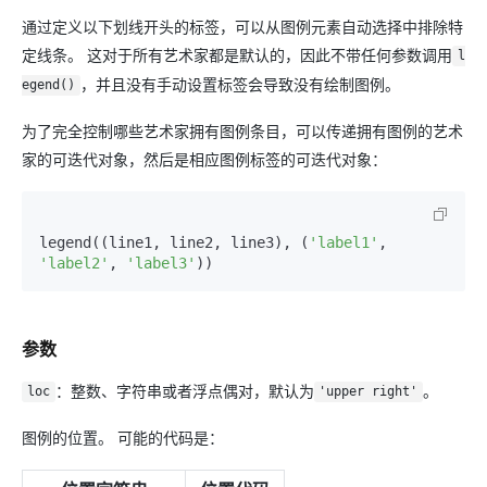
通过定义以下划线开头的标签，可以从图例元素自动选择中排除特
定线条。 这对于所有艺术家都是默认的，因此不带任何参数调用
l
，并且没有手动设置标签会导致没有绘制图例。
egend()
为了完全控制哪些艺术家拥有图例条目，可以传递拥有图例的艺术
家的可迭代对象，然后是相应图例标签的可迭代对象：
legend((line1, line2, line3), (
'label1'
, 
'label2'
, 
'label3'
))
参数
：整数、字符串或者浮点偶对，默认为
。
loc
'upper right'
图例的位置。 可能的代码是：