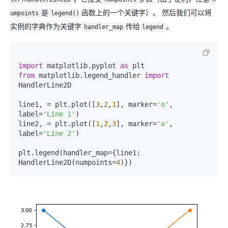
是
函数上的一个关键字）。 然后我们可以将
umpoints
legend()
实例的字典作为关键字
传给
。
handler_map
legend
import
 matplotlib.pyplot 
as
from
 matplotlib.legend_handler 
import
HandlerLine2D

line1, = plt.plot([
3
,
2
,
1
], marker=
'o'
, 
label=
'Line 1'
)

line2, = plt.plot([
1
,
2
,
3
], marker=
'o'
, 
label=
'Line 2'
)

plt.legend(handler_map={line1: 
HandlerLine2D(numpoints=
4
)})