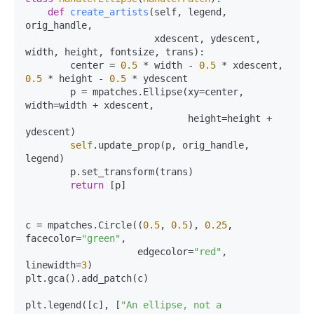
def
create_artists
(
self, legend, 
orig_handle,

                       xdescent, ydescent, 
width, height, fontsize, trans
):

        center = 
0.5
 * width - 
0.5
 * xdescent, 
0.5
 * height - 
0.5
 * ydescent

        p = mpatches.Ellipse(xy=center, 
width=width + xdescent,

                             height=height + 
ydescent)

self
.update_prop(p, orig_handle, 
legend)

        p.set_transform(trans)

return
 [p]

c = mpatches.Circle((
0.5
, 
0.5
), 
0.25
, 
facecolor=
"green"
,

                    edgecolor=
"red"
, 
linewidth=
3
)

plt.gca().add_patch(c)

plt.legend([c], [
"An ellipse, not a 