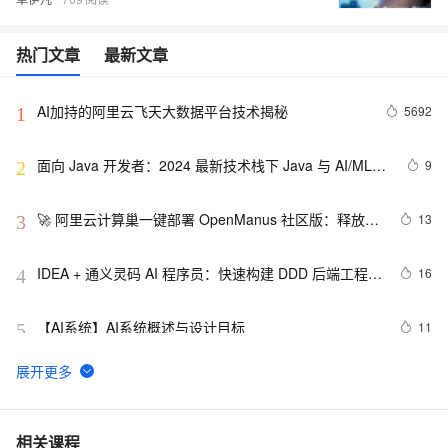
热门文章
最新文章
AI加持的阿里云飞天大数据平台技术揭秘
5692
1
面向 Java 开发者：2024 最新技术栈下 Java 与 AI/ML 
9
2
融合的实操详尽指南
🚀 阿里云计算巢一键部署 OpenManus 社区版：释放 AI 
13
3
生产力的终极解决方案
IDEA + 通义灵码 AI 程序员：快速构建 DDD 后端工程模
16
4
板
【AI系统】AI系统概述与设计目标
11
5
《百炼成金-大金融模型新篇章》––11.构建金融级AI原
14
6
生的蓝图
视觉AI五天训练营教程 Day 1
5
7
相关课程