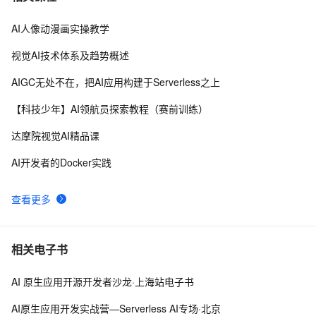
AI人像动漫画实操教学
固特异（Goodyear）利用人工智能和物联网实现数字化
8
8
转型的惊人方式
视觉AI技术体系及趋势概述
89.4K star！这个开源LLM应用开发平台，让你轻松构建
7
9
AIGC无处不在，把AI应用构建于Serverless之上
AI工作流！
AAAI,ICML,CVPR,NeurIPS...31篇国际七大AI顶会2021
6
10
【科技少年】AI领航员探索教程（赛前训练）
年度Best Papers 一文回顾（1）
达摩院视觉AI精品课
AI开发者的Docker实践
查看更多
相关电子书
AI 原生应用开源开发者沙龙·上海站电子书
AI原生应用开发实战营—Serverless AI专场·北京