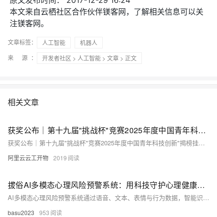
原文发布时间：
2017-12-29 16:24
本文来自云栖社区合作伙伴镁客网，了解相关信息可以关
注镁客网。
文章标签：
人工智能
机器人
来 源：
开发者社区
>
人工智能
>
文章
> 正文
相关文章
获奖公布｜第十九届"挑战杯"竞赛2025年度中国青年科技创新"揭榜挂帅"擂台赛阿里云“AI技术助力乡村振兴”专题赛拟授奖名单公示
获奖公布｜第十九届"挑战杯"竞赛2025年度中国青年科技创新"揭榜挂帅"擂台赛阿里云“AI技术助力乡村振兴”专题赛拟授奖名单公示
阿里云云工开物
2019
拔俗AI多模态心理风险预警系统：用科技守护心理健康的第一道防线
AI多模态心理风险预警系统通过语音、文本、表情与行为数据，智能识别抑郁、焦虑等心理风险，实现早期干预。融合多源信息，提升准确率，广泛应用于校园、企业，助力心理健康服务从“被动响应”转向“主动预防”，为心灵筑起智能防线。（238字）
basu2023
953