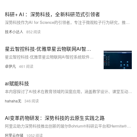
科研+ AI ：深势科技，全新科研范式引领者
深势科技作为AI for Science的引领者，专注于微观粒子行为研究，推动材料科学和生命科学领域的创新。通过AI技术，深势科技加速了药物研发、纳米药物微流控等技术的发展，显著提升了计算性能和实验效率。与阿里云合作，利用其云原生计算和存储服务，深势科技实现了资源弹性调度和高效管理，大幅提升了研发效率，服务于超过50万科研用户，并计划建设AI for Science超级实验室，推动更多科技创新。
技术小达人
852
星云智控科技-优雅草星云物联网AI智控系统软件产品技术栈一览表-优雅草卓伊凡
星云智控科技-优雅草星云物联网AI智控系统软件产品技术栈一览表-优雅草卓伊凡
卓伊凡
461
ai赋能科技
本内容探讨了AI技术在教育领域的深度应用，涵盖教学设计、课堂互动、科研赋能、教学管理和伦理实践五大方面。从智能备课到动态学情分析，从跨学科创新到自动化评估，展示了AI如何优化教育全流程。同时强调数据安全与算法公平性，确保技术发展不偏离教育本质。最后指出，在AGI时代，学习AI大模型不仅是为了适应技术浪潮，更是为了填补400万人才缺口，成为高薪“AI+”岗位的抢手人才。教育的目标已转变为培养驾驭AI的思考者，而不仅仅局限于竞争者角色。
hahaha无
346
AI变革药物研发：深势科技的云原生实践之路
阿里云助力深势科技推出创新的玻尔Bohrium®科研云平台和Hermite®药物计算设计平台，并持续完善。这两项先进的工业设计与仿真基础设施成果通过AI技术赋能科学研究和工业研发，不仅大幅缩短了药物研发周期，降低了成本，还显著提高了研发成功率，为生物医药行业带来了前所未有的变革，这是AI for Science领域的重大突破。
阿里云存储
1052