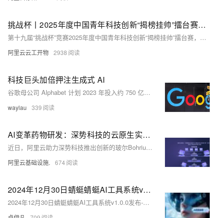
挑战杯丨2025年度中国青年科技创新“揭榜挂帅”擂台赛阿里云榜题发布！用AI助力乡村振兴丨云工开物
第十九届“挑战杯”竞赛2025年度中国青年科技创新“揭榜挂帅”擂台赛，由阿里巴巴公益、阿里云等主办。赛事以AI技术助力乡村振兴为主题，鼓励高校师生设计长虹乡特色文创产品、农特产品包装等。作品需紧扣开化特色。评选标准涵盖创意、文化呈现和技术应用等方面。比赛设擂主奖及多项奖项。报名截止至2025年6月30日，作品提交截止至8月15日。
阿里云云工开物
2938
科技巨头加倍押注生成式 AI
谷歌母公司 Alphabet 计划 2023 年投入约 750 亿美元用于资本支出，主要用于数据中心扩建、芯片与服务器采购，支持核心业务及 AI 服务发展。CEO 皮查伊强调，此举将提升搜索等领域的竞争力，并推动 Gemini 等生成式 AI 模型进步。尽管经济形势不明朗，谷歌仍对 AI 领域充满信心，认为其投资将惠及消费者与企业客户。同时，微软与 Meta 等巨头也在加大 AI 基础设施投入，竞争激烈。普通人可从学习 AI 技能、结合自身领域、利用工具提效等方面抓住 AI 时代的机遇。相关学习资源包括《跟老卫学 AI 大模型开发》教程及 HarmonyOS NEXT+AI 课程。
waylau
339
AI变革药物研发：深势科技的云原生实践之路
近日，阿里云助力深势科技推出创新的玻尔Bohrium®科研云平台和Hermite®药物计算设计平台，并持续完善。
阿里云基础设施.
674
2024年12月30日蜻蜓蜻蜓AI工具系统v1.0.0发布-优雅草科技本产品前端源代码已对外开源可免费商用-优雅草老八
2024年12月30日蜻蜓蜻蜓AI工具系统v1.0.0发布-优雅草科技本产品前端源代码已对外开源可免费商用-优雅草老八
卓伊凡
709