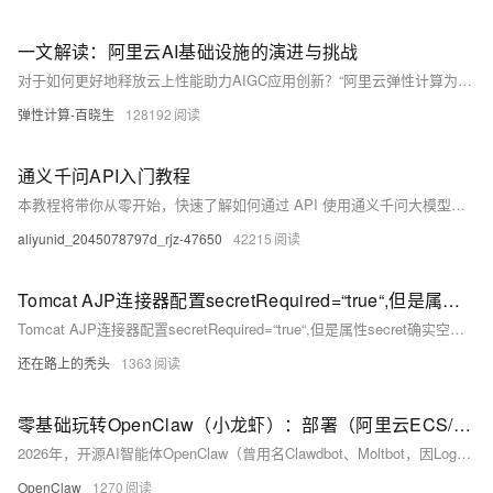
一文解读：阿里云AI基础设施的演进与挑战
对于如何更好地释放云上性能助力AIGC应用创新？“阿里云弹性计算为云上客户提供了ECS GPU DeepGPU增强工具包，帮助用户在云上高效地构建AI训练和AI推理基础设施，从而提高算力利用效率。”李鹏介绍到。目前，阿里云ECS DeepGPU已经帮助众多客户实现性能的大幅提升。其中，LLM微调训练场景下性能最高可提升80%，Stable Difussion推理场景下性能最高可提升60%。
弹性计算-百晓生
128192
通义千问API入门教程
本教程将带你从零开始，快速了解如何通过 API 使用通义千问大模型，并尝试使用大模型 API 开发一些简单的应用应用到工作中，提升效率。
aliyunid_2045078797d_rjz-47650
42215
Tomcat AJP连接器配置secretRequired=“true“,但是属性secret确实空或者空字符串，这样的组合是无效的。
Tomcat AJP连接器配置secretRequired=“true“,但是属性secret确实空或者空字符串，这样的组合是无效的。
还在路上的秃头
1363
零基础玩转OpenClaw（小龙虾）：部署（阿里云ECS/本地）、Skills集成、百炼API配置、避坑指南
2026年，开源AI智能体OpenClaw（曾用名Clawdbot、Moltbot，因Logo酷似小龙虾被网友亲切称为“小龙虾”）持续引爆AI圈，GitHub星标数量突破18.3万，成为兼具实用性与扩展性的现象级开源项目。其核心价值在于“本地优先、插件扩展、多端适配”，既能通过阿里云ECS服务器实现7×24小时稳定运行，也能在MacOS、Linux、Windows11本地设备部署，搭配阿里云百炼Coding Plan免费大模型API，再集成各类Skills插件，就能轻松解锁自动化办公、文件管理、多平台协同等全场景能力，真正实现“自然语言指令→AI规划→任务落地”的完整闭环。
OpenClaw
1270