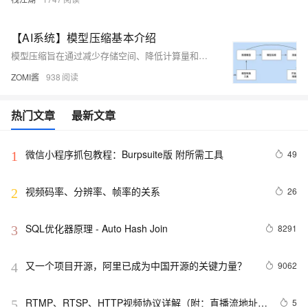
【AI系统】模型压缩基本介绍
模型压缩旨在通过减少存储空间、降低计算量和提高计算效率，降低模型部署成本，同时保持模型性能。主要技术包括模型量化、参数剪枝、知识蒸馏和低秩分解，广泛应用于移动设备、物联网、在线服务系统、大模型及自动驾驶等领域。
ZOMI酱
938
热门文章
最新文章
微信小程序抓包教程：Burpsuite版 附所需工具
49
1
视频码率、分辨率、帧率的关系
26
2
SQL优化器原理 - Auto Hash Join
8291
3
又一个项目开源，阿里已成为中国开源的关键力量？
9062
4
RTMP、RTSP、HTTP视频协议详解（附：直播流地址、
5
5