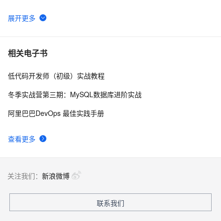
播放软件）
谷歌CEO皮查伊：对重返中国持开放态度
750
6
C语言项目参考解答：全正整数后再计算
654
7
相关电子书
低代码开发师（初级）实战教程
俗人解读 三维渲染 的工作过程
657
8
冬季实战营第三期：MySQL数据库进阶实战
国土档案管理信息系统【档案著录】-他项权利类档案
581
9
阿里巴巴DevOps 最佳实践手册
著录
使用TWO_TASK或者LOCAL环境变量?
586
10
查看更多
关注我们：
新浪微博
联系我们