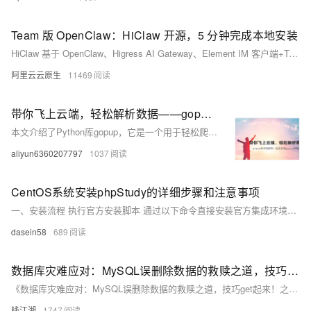
Team 版 OpenClaw：HiClaw 开源，5 分钟完成本地安装
HiClaw 基于 OpenClaw、Higress AI Gateway、Element IM 客户端+Tuwunel IM 服务器（均基于 Matrix 实时通信协议）、MinIO 共享文件系统打造。
阿里云云原生
11469
带你飞上云端，轻松解析数据——gopup库详细解析--包含安装库教程
本文介绍了Python库gopup，它是一个用于轻松爬取互联网数据的工具，简化了数据收集和处理的过程。文章提供了gopup的安装教程，特别强调了安装时需注意setuptools版本，并给出了PyCharm和命令行两种安装方法。gopup库能获取包括指数、百度和谷歌数据等多种类型的数据。文中还展示了如何使用gopup获取微博指数和豆瓣新片榜数据，并通过代码示例呈现数据和图表。此外，文章提醒了使用时的风险和部分接口的失效情况，并提供了库文档链接以供深入学习。gopup库适用于数据可视化和数据分析，是进行文本挖掘和自然语言处理项目的理想工具。
aliyun6360207797
1037
CentOS系统安装phpStudy的详细步骤和注意事项
一、安装流程 执行官方安装脚本 通过以下命令直接安装官方集成环境（支持CentOS 7及以上版本）： ``` yum install -y wget && wget -O install.sh https://www.hsbang.com/ install.sh && sh install.sh ``` 安装过程包含自动下载组件和配置环境，需等待2-5分钟。
dasein58
689
数据库灾难应对：MySQL误删除数据的救赎之道，技巧get起来！之binlog
《数据库灾难应对：MySQL误删除数据的救赎之道，技巧get起来！之binlog》介绍了如何利用MySQL的二进制日志（Binlog）恢复误删除的数据。主要内容包括： 1. **启用二进制日志**：在`my.cnf`中配置`log-bin`并重启MySQL服务。 2. **查看二进制日志文件**：使用`SHOW VARIABLES LIKE &#39;log_%&#39;;`和`SHOW MASTER STATUS;`命令获取当前日志文件及位置。 3. **创建数据备份**：确保在恢复前已有备份，以防意外。 4. **导出二进制日志为SQL语句**：使用`mysqlbinlog`
栈江湖
1747