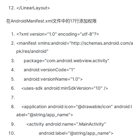
</
LinearLayout
>
在AndroidManifest.xml文件中的17行添加权限
<?
xml
version=
"1.0"
encoding=
"utf-8"
?>
<
manifest
xmlns:android=
"http://schemas.android.com/a
pk/res/android"
package=
"com.android.webview.activity"
android:versionCode=
"1"
android:versionName=
"1.0"
>
<
uses-sdk
android:minSdkVersion=
"10"
/>
<
application
android:icon=
"@drawable/icon"
android:l
abel=
"@string/app_name"
>
<
activity
android:name=
".MainActivity"
android:label=
"@string/app_name"
>