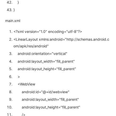
}
}
main.xml
<?
xml
version=
"1.0"
encoding=
"utf-8"
?>
<
LinearLayout
xmlns:android=
"http://schemas.android.c
om/apk/res/android"
android:orientation=
"vertical"
android:layout_width=
"fill_parent"
android:layout_height=
"fill_parent"
>
<
WebView
android:id=
"@+id/webview"
android:layout_width=
"fill_parent"
android:layout_height=
"fill_parent"
/>