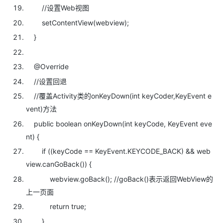
//设置Web视图
setContentView(webview);
}
@Override
//设置回退
//覆盖Activity类的onKeyDown(int keyCoder,KeyEvent e
vent)方法
public
boolean onKeyDown(
int keyCode, KeyEvent eve
nt) {
if ((keyCode == KeyEvent.KEYCODE_BACK) && web
view.canGoBack()) {
webview.goBack();
//goBack()表示返回WebView的
上一页面
return
true;
}