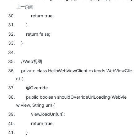
上一页面
return
true;
}
return
false;
}
//Web视图
private
class HelloWebViewClient
extends WebViewClie
nt {
@Override
public
boolean shouldOverrideUrlLoading(WebVie
w view, String url) {
view.loadUrl(url);
return
true;
}