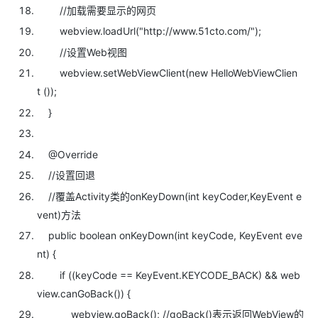
//加载需要显示的网页
webview.loadUrl(
"http://www.51cto.com/");
//设置Web视图
webview.setWebViewClient(
new HelloWebViewClien
t ());
}
@Override
//设置回退
//覆盖Activity类的onKeyDown(int keyCoder,KeyEvent e
vent)方法
public
boolean onKeyDown(
int keyCode, KeyEvent eve
nt) {
if ((keyCode == KeyEvent.KEYCODE_BACK) && web
view.canGoBack()) {
webview.goBack();
//goBack()表示返回WebView的