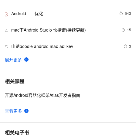
Android平台so库
Android——优化
643
3
mac下Android Studio 快捷键(持续更新)
15
4
申请google android map api key
3
5
Android 中文API （68） —— BluetoothClass.Service
651
6
4.2、Android Studio压缩你的代码和资源
606
7
相关课程
开源Android容器化框架Atlas开发者指南
【Android  学习】小知识Notification的新旧用法
593
8
查看更多
Android4: Write Storage权限问题
510
9
Android系统如何管理自己内存的？
669
10
相关电子书