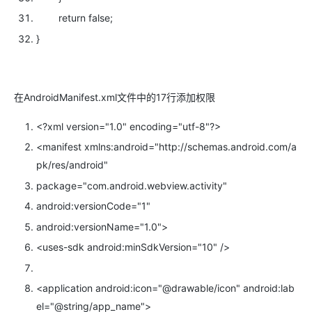
return
false;
}
在AndroidManifest.xml文件中的17行添加权限
<?
xml
version=
"1.0"
encoding=
"utf-8"
?>
<
manifest
xmlns:android=
"http://schemas.android.com/a
pk/res/android"
package=
"com.android.webview.activity"
android:versionCode=
"1"
android:versionName=
"1.0"
>
<
uses-sdk
android:minSdkVersion=
"10"
/>
<
application
android:icon=
"@drawable/icon"
android:lab
el=
"@string/app_name"
>