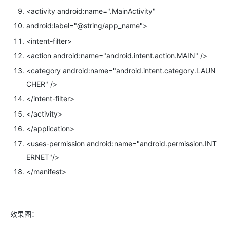
<
activity
android:name=
".MainActivity"
android:label=
"@string/app_name"
>
<
intent-filter
>
<
action
android:name=
"android.intent.action.MAIN"
/>
<
category
android:name=
"android.intent.category.LAUN
CHER"
/>
</
intent-filter
>
</
activity
>
</
application
>
<
uses-permission
android:name=
"android.permission.INT
ERNET"
/>
</
manifest
>
效果图：