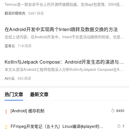
Termux是一款安卓平台上的开源终端模拟器，支持apt包管理、SSH连接及Python/Node.js/C++开发环境搭建，被誉为“手机上的Linux系统”。其特点包括零ROOT权限、跨平台开发和强大扩展性。本文详细介绍其安装准备、基础与高级环境配置、必备插件推荐、常见问题解决方法以及延伸学习资源，帮助用户充分利用Termux进行开发与学习。适用于Android 7+设备，原创内容转载请注明来源。
翻滚的樱桃肉
5987
在Android开发中实现两个Intent跳转及数据交换的方法
总结上述内容，在Android开发中，Intent不仅是活动跳转的桥梁，也是两个活动之间进行数据交换的媒介。运用Intent传递数据时需注意数据类型、传输大小限制以及安全性问题的处理，以确保应用的健壯性和安全性。
蓝易云
718
Kotlin与Jetpack Compose：Android开发生态的演进与架构思考
本文从资深Android工程师视角深入分析Kotlin与Jetpack Compose在Android系统中的技术定位。Kotlin通过空安全、协程等特性解决了Java在移动开发中的痛点，成为Android官方首选语言。Jetpack Compose则引入声明式UI范式，通过重组机制实现高效UI更新。两者结合不仅提升开发效率，更为跨平台战略和现代架构模式提供技术基础，代表了Android开发生态的根本性演进。
AI小云
565
热门文章
最新文章
[Android] 缓存机制
8490
1
FFmpeg开发笔记（五十九）Linux编译ijkplayer的
7
2