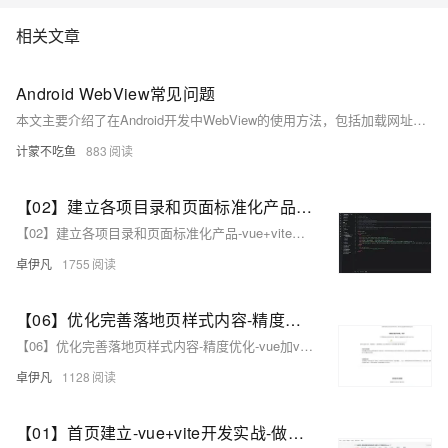
相关文章
Android WebView常见问题
本文主要介绍了在Android开发中WebView的使用方法，包括加载网址、设置相关属性（如JavaScript支持、缓存模式、屏幕适配等）、监听网页加载过程以及返回上一页面的功能实现。同时针对Android P版本限制明文流量的问题（ERR_CLEARTEXT_NOT_PERMITTED），提供了在`AndroidManifest.xml`中添加`android:usesCleartextTraffic=&quot;true&quot;`的解决办法。文章还附有完整代码示例，帮助开发者快速上手并解决常见问题。希望对您的开发工作有所帮助！
计蒙不吃鱼
883
【02】建立各项目录和页面标准化产品-vue+vite开发实战-做一个非常漂亮的APP下载落地页-支持PC和H5自适应提供安卓苹果鸿蒙下载和网页端访问-优雅草卓伊凡
【02】建立各项目录和页面标准化产品-vue+vite开发实战-做一个非常漂亮的APP下载落地页-支持PC和H5自适应提供安卓苹果鸿蒙下载和网页端访问-优雅草卓伊凡
卓伊凡
1755
【06】优化完善落地页样式内容-精度优化-vue加vite开发实战-做一个非常漂亮的APP下载落地页-支持PC和H5自适应提供安卓苹果鸿蒙下载和网页端访问-优雅草卓伊凡
【06】优化完善落地页样式内容-精度优化-vue加vite开发实战-做一个非常漂亮的APP下载落地页-支持PC和H5自适应提供安卓苹果鸿蒙下载和网页端访问-优雅草卓伊凡
卓伊凡
1128
【01】首页建立-vue+vite开发实战-做一个非常漂亮的APP下载落地页-支持PC和H5自适应提供安卓苹果鸿蒙下载和网页端访问-优雅草卓伊凡