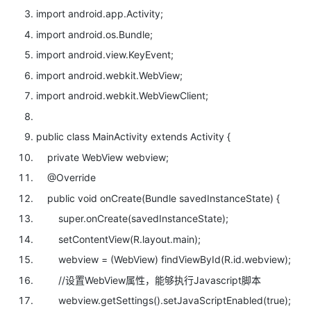
import android.app.Activity;
import android.os.Bundle;
import android.view.KeyEvent;
import android.webkit.WebView;
import android.webkit.WebViewClient;
public
class MainActivity
extends Activity {
private WebView webview;
@Override
public
void onCreate(Bundle savedInstanceState) {
super.onCreate(savedInstanceState);
setContentView(R.layout.main);
webview = (WebView) findViewById(R.id.webview);
//设置WebView属性，能够执行Javascript脚本
webview.getSettings().setJavaScriptEnabled(
true);