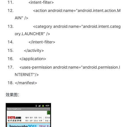
<
intent-filter
>
<
action
android:name=
"android.intent.action.M
AIN"
/>
<
category
android:name=
"android.intent.categ
ory.LAUNCHER"
/>
</
intent-filter
>
</
activity
>
</
application
>
<
uses-permission
android:name=
"android.permission.I
NTERNET"
/>
</
manifest
>
效果图：