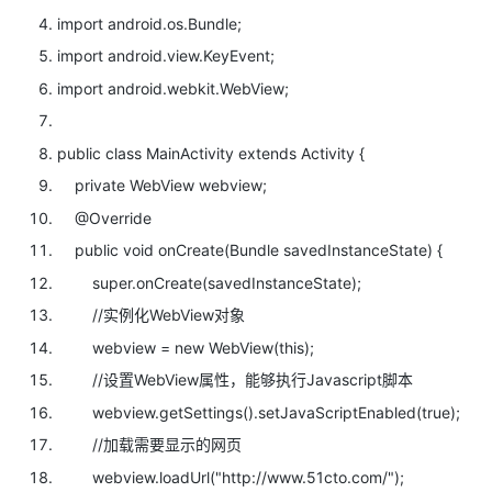
import android.os.Bundle;
import android.view.KeyEvent;
import android.webkit.WebView;
public
class MainActivity
extends Activity {
private WebView webview;
@Override
public
void onCreate(Bundle savedInstanceState) {
super.onCreate(savedInstanceState);
//实例化WebView对象
webview =
new WebView(
this);
//设置WebView属性，能够执行Javascript脚本
webview.getSettings().setJavaScriptEnabled(
true);
//加载需要显示的网页
webview.loadUrl(
"http://www.51cto.com/");