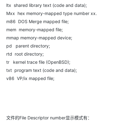
ltx shared library text (code and data);
Mxx hex memory-mapped type number xx.
m86 DOS Merge mapped file;
mem memory-mapped file;
mmap memory-mapped device;
pd parent directory;
rtd root directory;
tr kernel trace file (OpenBSD);
txt program text (code and data);
v86 VP/ix mapped file;
文件的File Descriptor number显示模式有：