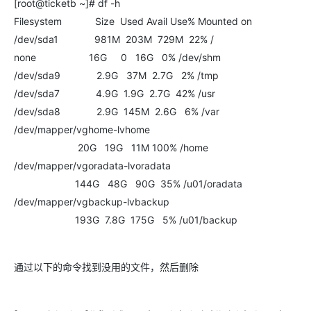
[root@ticketb ~]# df -h
Filesystem Size Used Avail Use% Mounted on
/dev/sda1 981M 203M 729M 22% /
none 16G 0 16G 0% /dev/shm
/dev/sda9 2.9G 37M 2.7G 2% /tmp
/dev/sda7 4.9G 1.9G 2.7G 42% /usr
/dev/sda8 2.9G 145M 2.6G 6% /var
/dev/mapper/vghome-lvhome
20G 19G 11M 100% /home
/dev/mapper/vgoradata-lvoradata
144G 48G 90G 35% /u01/oradata
/dev/mapper/vgbackup-lvbackup
193G 7.8G 175G 5% /u01/backup
通过以下的命令找到没用的文件，然后删除