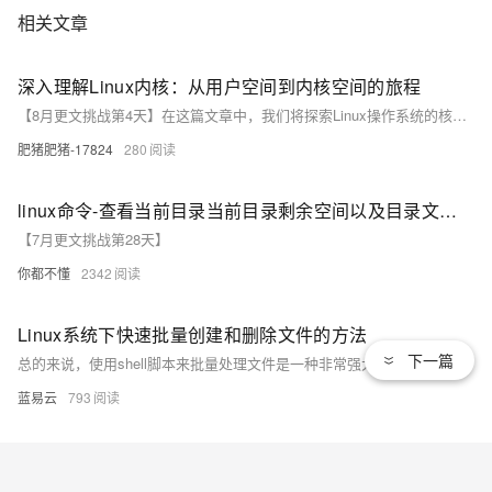
相关文章
深入理解Linux内核：从用户空间到内核空间的旅程
【8月更文挑战第4天】在这篇文章中，我们将探索Linux操作系统的核心—内核。通过了解内核如何管理硬件资源，以及它是如何在用户空间和内核空间之间架起桥梁的，我们可以更好地理解操作系统的工作原理。本文将介绍一些关键概念，并通过代码示例来揭示这些概念是如何在实际中应用的。无论你是开发者、系统管理员还是对操作系统感兴趣的爱好者，这篇文章都将为你提供一个深入了解Linux内核的机会。让我们开始这段旅程吧！
肥猪肥猪-17824
280
linux命令-查看当前目录当前目录剩余空间以及目录文件大小和个数（pg清理大数据量表）
【7月更文挑战第28天】
你都不懂
2342
Linux系统下快速批量创建和删除文件的方法
下一篇
总的来说，使用shell脚本来批量处理文件是一种非常强大的工具，只要你愿意花时间学习和实践，你会发现它能大大提高你的工作效率。
蓝易云
793
Linux命令删除文件里的字符串
Linux命令删除文件里的字符串