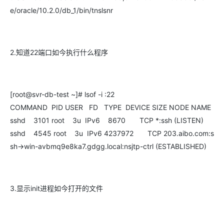
e/oracle/10.2.0/db_1/bin/tnslsnr
2.知道22端口如今执行什么程序
[root@svr-db-test ~]# lsof -i :22
COMMAND PID USER FD TYPE DEVICE SIZE NODE NAME
sshd 3101 root 3u IPv6 8670 TCP *:ssh (LISTEN)
sshd 4545 root 3u IPv6 4237972 TCP 203.aibo.com:s
sh->win-avbmq9e8ka7.gdgg.local:nsjtp-ctrl (ESTABLISHED)
3.显示init进程如今打开的文件