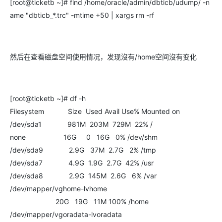
[root@ticketb ~]# find /home/oracle/admin/dbticb/udump/ -n
ame "dbticb_*.trc" -mtime +50 | xargs rm -rf
然后在查看磁盘空间使用情况，发现沒有/home空间沒有变化
[root@ticketb ~]# df -h
Filesystem Size Used Avail Use% Mounted on
/dev/sda1 981M 203M 729M 22% /
none 16G 0 16G 0% /dev/shm
/dev/sda9 2.9G 37M 2.7G 2% /tmp
/dev/sda7 4.9G 1.9G 2.7G 42% /usr
/dev/sda8 2.9G 145M 2.6G 6% /var
/dev/mapper/vghome-lvhome
20G 19G 11M 100% /home
/dev/mapper/vgoradata-lvoradata