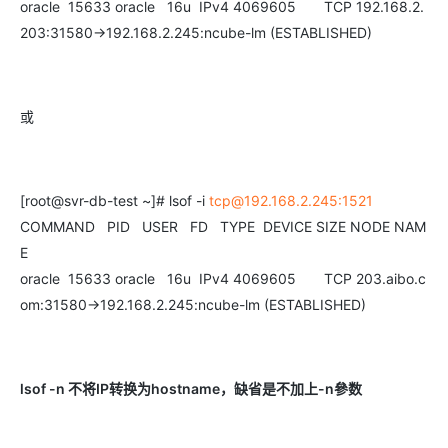
oracle 15633 oracle 16u IPv4 4069605 TCP 192.168.2.
203:31580->192.168.2.245:ncube-lm (ESTABLISHED)
或
[root@svr-db-test ~]# lsof -i
tcp@192.168.2.245:1521
COMMAND PID USER FD TYPE DEVICE SIZE NODE NAM
E
oracle 15633 oracle 16u IPv4 4069605 TCP 203.aibo.c
om:31580->192.168.2.245:ncube-lm (ESTABLISHED)
lsof -n
不将
IP
转换为
hostname
，缺省是不加上
-n
參数