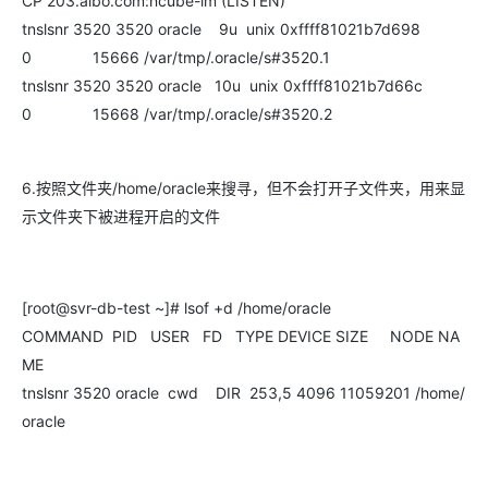
CP 203.aibo.com:ncube-lm (LISTEN)
tnslsnr 3520 3520 oracle 9u unix 0xffff81021b7d698
0 15666 /var/tmp/.oracle/s#3520.1
tnslsnr 3520 3520 oracle 10u unix 0xffff81021b7d66c
0 15668 /var/tmp/.oracle/s#3520.2
6.按照文件夹/home/oracle来搜寻，但不会打开子文件夹，用来显
示文件夹下被进程开启的文件
[root@svr-db-test ~]# lsof +d /home/oracle
COMMAND PID USER FD TYPE DEVICE SIZE NODE NA
ME
tnslsnr 3520 oracle cwd DIR 253,5 4096 11059201 /home/
oracle