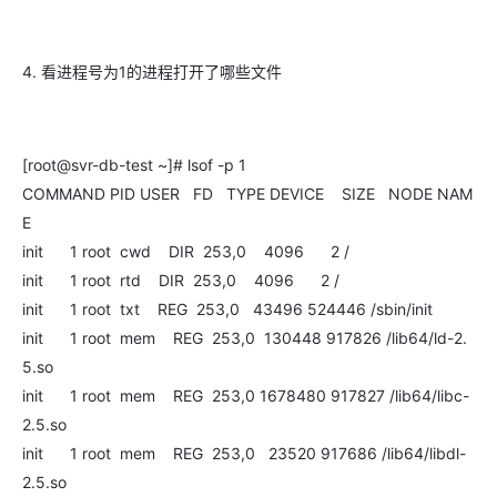
4. 看进程号为1的进程打开了哪些文件
[root@svr-db-test ~]# lsof -p 1
COMMAND PID USER FD TYPE DEVICE SIZE NODE NAM
E
init 1 root cwd DIR 253,0 4096 2 /
init 1 root rtd DIR 253,0 4096 2 /
init 1 root txt REG 253,0 43496 524446 /sbin/init
init 1 root mem REG 253,0 130448 917826 /lib64/ld-2.
5.so
init 1 root mem REG 253,0 1678480 917827 /lib64/libc-
2.5.so
init 1 root mem REG 253,0 23520 917686 /lib64/libdl-
2.5.so