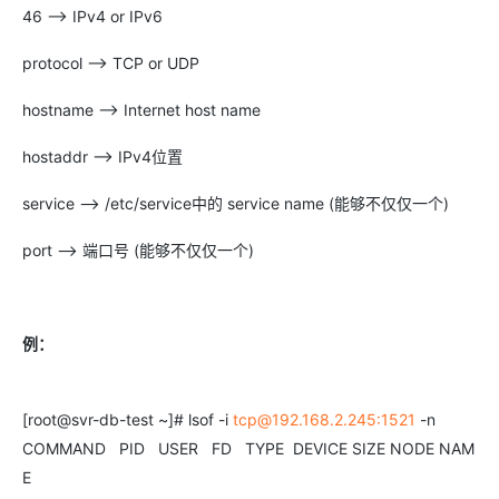
46 --> IPv4 or IPv6
protocol --> TCP or UDP
hostname --> Internet host name
hostaddr --> IPv4位置
service --> /etc/service中的 service name (能够不仅仅一个)
port --> 端口号 (能够不仅仅一个)
例：
[root@svr-db-test ~]# lsof -i
tcp@192.168.2.245:1521
-n
COMMAND PID USER FD TYPE DEVICE SIZE NODE NAM
E