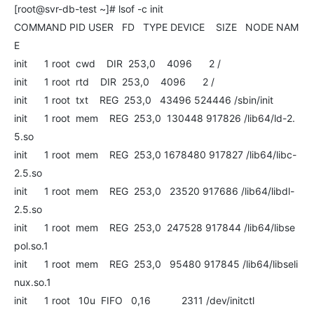
[root@svr-db-test ~]# lsof -c init
COMMAND PID USER FD TYPE DEVICE SIZE NODE NAM
E
init 1 root cwd DIR 253,0 4096 2 /
init 1 root rtd DIR 253,0 4096 2 /
init 1 root txt REG 253,0 43496 524446 /sbin/init
init 1 root mem REG 253,0 130448 917826 /lib64/ld-2.
5.so
init 1 root mem REG 253,0 1678480 917827 /lib64/libc-
2.5.so
init 1 root mem REG 253,0 23520 917686 /lib64/libdl-
2.5.so
init 1 root mem REG 253,0 247528 917844 /lib64/libse
pol.so.1
init 1 root mem REG 253,0 95480 917845 /lib64/libseli
nux.so.1
init 1 root 10u FIFO 0,16 2311 /dev/initctl