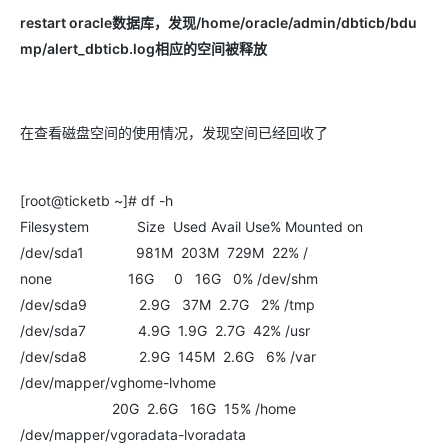
restart oracle
数据库，发现
/home/oracle/admin/dbticb/bdu
mp/alert_dbticb.log
相应的空间被释放
在查看磁盘空间的使用情况，发现空间已经回收了
[root@ticketb ~]# df -h
Filesystem Size Used Avail Use% Mounted on
/dev/sda1 981M 203M 729M 22% /
none 16G 0 16G 0% /dev/shm
/dev/sda9 2.9G 37M 2.7G 2% /tmp
/dev/sda7 4.9G 1.9G 2.7G 42% /usr
/dev/sda8 2.9G 145M 2.6G 6% /var
/dev/mapper/vghome-lvhome
20G 2.6G 16G 15% /home
/dev/mapper/vgoradata-lvoradata