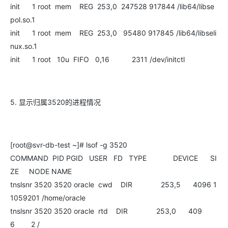
init 1 root mem REG 253,0 247528 917844 /lib64/libse
pol.so.1
init 1 root mem REG 253,0 95480 917845 /lib64/libseli
nux.so.1
init 1 root 10u FIFO 0,16 2311 /dev/initctl
5. 显示归属3520的进程情况
[root@svr-db-test ~]# lsof -g 3520
COMMAND PID PGID USER FD TYPE DEVICE SI
ZE NODE NAME
tnslsnr 3520 3520 oracle cwd DIR 253,5 4096 1
1059201 /home/oracle
tnslsnr 3520 3520 oracle rtd DIR 253,0 409
6 2 /