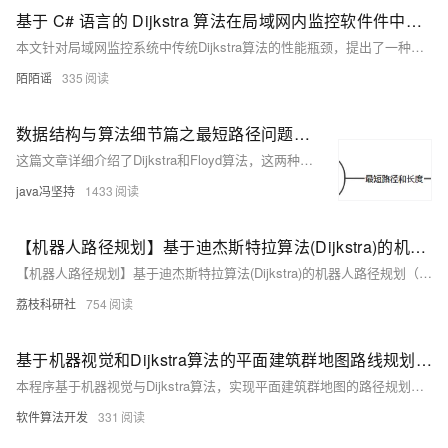
基于 C# 语言的 Dijkstra 算法在局域网内监控软件件中的优化与实现研究
本文针对局域网监控系统中传统Dijkstra算法的性能瓶颈，提出了一种基于优先队列和邻接表优化的改进方案。通过重构数据结构与计算流程，将时间复杂度从O(V²)降至O((V+E)logV)，显著提升大规模网络环境下的计算效率与资源利用率。实验表明，优化后算法在包含1000节点、5000链路的网络中，计算时间缩短37.2%，内存占用减少21.5%。该算法适用于网络拓扑发现、异常流量检测、故障定位及负载均衡优化等场景，为智能化局域网监控提供了有效支持。
陌陌谣
335
数据结构与算法细节篇之最短路径问题：Dijkstra和Floyd算法详细描述，java语言实现。
这篇文章详细介绍了Dijkstra和Floyd算法，这两种算法分别用于解决单源和多源最短路径问题，并且提供了Java语言的实现代码。
java冯坚持
1433
【机器人路径规划】基于迪杰斯特拉算法(Dijkstra)的机器人路径规划（Python代码实现）
【机器人路径规划】基于迪杰斯特拉算法(Dijkstra)的机器人路径规划（Python代码实现）
荔枝科研社
754
基于机器视觉和Dijkstra算法的平面建筑群地图路线规划matlab仿真
本程序基于机器视觉与Dijkstra算法，实现平面建筑群地图的路径规划。通过MATLAB 2022A读取地图图像，识别障碍物并进行路径搜索，支持鼠标选择起点与终点，最终显示最优路径及长度，适用于智能导航与机器人路径规划场景。
软件算法开发
331