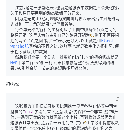
  注意,这是一张静态表,也就是这张表中数据是不会变化的,
为了和后面要用到的动态数组区分开来.

  因为是无向图(也可理解为双向图),所以表格沿主对角线两
边对称,下三角形就用”/“代表省略.

  每个单元格的行和列坐标对应了上图中哪两个节点之间的
路径开销,这里认为节点到自己的路径开销为
0.
剩下不直接相
连的两个节点之间都用”∞”表示无穷大.以上就是和
Floyd
-
Warshall
表格的不同之处.这张表也就是数字化的拓扑图,便
于程序读取其中数据.

  然后我们需要一个动态一维数组min[].它的初始状态就是
MAP
中第二行(v0那一行),末状态就是整个算法要得到的结
果:v0到其余所有节点的最短路径开销总值.
初状态:
  这张表的工作模式可以类比网络世界里各种IP协议中司空
见贯的”
cost
字段”,言下之意即是:先保留一个非常”劣”缺省
值,一遇到更优的数值就更新这个字段,直到收敛成最优为止.
这张表非常重要,之后会一直用到它.其中
9
个字段中提前收敛
到最优值(不会在减小)的已经确定的最短路径我们称之为”