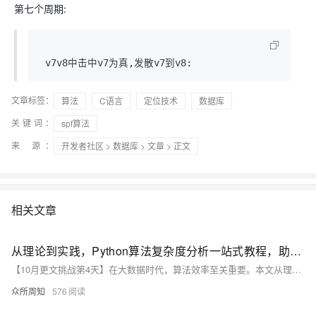
第七个周期:
 v7v8中击中v7为真,发散v7到v8:
文章标签：
算法
C语言
定位技术
数据库
关键词：
spf算法
来 源：
开发者社区
>
数据库
>
文章
> 正文
相关文章
从理论到实践，Python算法复杂度分析一站式教程，助你轻松驾驭大数据挑战！
【10月更文挑战第4天】在大数据时代，算法效率至关重要。本文从理论入手，介绍时间复杂度和空间复杂度两个核心概念，并通过冒泡排序和快速排序的Python实现详细分析其复杂度。冒泡排序的时间复杂度为O(n^2)，空间复杂度为O(1)；快速排序平均时间复杂度为O(n log n)，空间复杂度为O(log n)。文章还介绍了算法选择、分而治之及空间换时间等优化策略，帮助你在大数据挑战中游刃有余。
众所周知
576