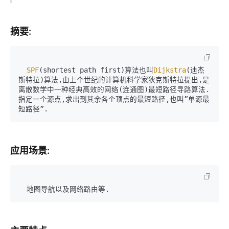
摘要:
SPF
(shortest path first)算法也叫
Dijkstra
(迪杰
斯特拉)算法,由上个世纪的计算机科学家狄克斯特拉提出,是
离散数学中一种经典高效的网络(连通图)最短路径寻路算法.
指定一个源点,求出到其余各个顶点的最短路径,也叫”单源最
应用场景: