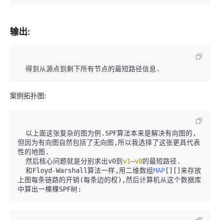
输出:
案例拓扑图:
  以上面这张复杂的图为例.SPF算法本来是解决有向图的,
但因为有向图自然包括了无向图,所以我选择了这张更具代表
性的地图. 

  然后核心问题就是分别求出v0到
v1
~
v8
的最短路径.

  和Floyd-Warshall算法一样,用二维数组
MAP
[][]来存放
上图每条链路的开销(每条边的权),然后计算机从这个数据库
中算出一棵棵SPF树: