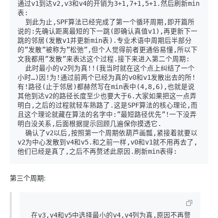
通过v1到达v2,v3和v4的开销为3+1,7+1,5+1.然后刷新min
表:

  到此为止,SPF算法已经完成了第一个循环周期,即开篇所
说的:先确认距离最短的下一跳(即确认真值v1),再更新下一
跳的邻居(发散v1并更新min表).专业术语中周期后半部分
的”发散”被称为”松弛”,但个人觉得前者更通俗易懂,所以下
文我都用”发散”来表达这个过程.接下来进入第二个周期:

  此时最小的v2列为真!!(我当时就在这个点上纠结了一个
小时…)因!为!通过前两个已经为真的v0和v1发散出去的所!
有!路径(止于邻居)都赫然写在min表中(4,8,6),也就是说
其他到达v2的路径长度至少也要大于6.大家如果把这一点弄
明白,之后的过程就轻车熟路了.这是SPF算法的核心理论,而
且这个理论就藏在算法的名字中:”最短路径优先”!一下没弄
明白没关系,后面根据提示回顾几遍保你摸透它.

  确认了v2以后,按照第一个周期依葫芦画瓢,紧接着就要以
v2为中心发散到v4和v5.和之前一样,v0和v1就不用再去了,
他们已经是真了,之后不再赘述此原因.刷新min表得:
第三个周期:
 在v3,v4和v5中选择最小的v4,v4列为真,原因不再赘