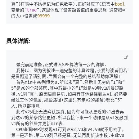
真”(在表中不妨标记为红色数字),正好对应了C语言中
bool
变量的”
true
”.这里体现了设置缺省值的重要思想,通常把∞
的大小设置成
99999.
具体详解:
  做完前期准备,正式进入SPF算法每一步的详解.

  我将以上图为例叙述一遍完整的计算过程,亲爱的读者们若
是看懵逼了请别慌,后面会有一个完整的总结帮助你理解!

  首先min中v0列恒为0,所以永”真”.然后非无穷的”1”和”
5”是v0的全部邻居,其中取最小的”1”就是v0到v1的最短路
径,v1列”真”.原因显而易见,如果有其他路径到达v1,必然要
经过其他的邻居,那些路径(这里只有走v2的那条)都比”5”
大,所以都排除.

  此时v2列还无法确认是真,因为有可能从更近的v1出去再
到达v2的某条路径更短.所以我接下来一个动作是从v1发散到
v1所有的邻居并更新min表.

  CPU查看MAP时发现v1可到达v2,v3和v4.v0就不用去了,
第一是环路,第二v0列已经是真,无法再刷新该字段.由此v0