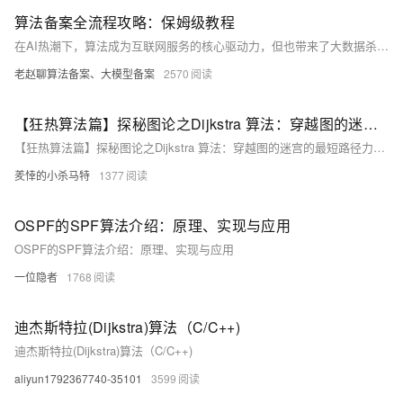
算法备案全流程攻略：保姆级教程
在AI热潮下，算法成为互联网服务的核心驱动力，但也带来了大数据杀熟、算法歧视等问题。为规范行业发展，算法备案制度应运而生。该制度涵盖网站、APP等多种产品形式，要求企业在2个月内完成备案，依据《互联网信息服务算法推荐管理规定》等法规。未备案企业可能面临无法上线、罚款甚至刑罚的后果。备案流程包括注册、主体备案、信息填报及审核，确保算法合规运营。通过悬挂备案号、标识AI生成内容和定期自查，企业需持续维护算法安全与合规。
老赵聊算法备案、大模型备案
2570
【狂热算法篇】探秘图论之Dijkstra 算法：穿越图的迷宫的最短路径力量（通俗易懂版）
【狂热算法篇】探秘图论之Dijkstra 算法：穿越图的迷宫的最短路径力量（通俗易懂版）
羑悻的小杀马特
1377
OSPF的SPF算法介绍：原理、实现与应用
OSPF的SPF算法介绍：原理、实现与应用
一位隐者
1768
迪杰斯特拉(Dijkstra)算法（C/C++)
迪杰斯特拉(Dijkstra)算法（C/C++)
aliyun1792367740-35101
3599