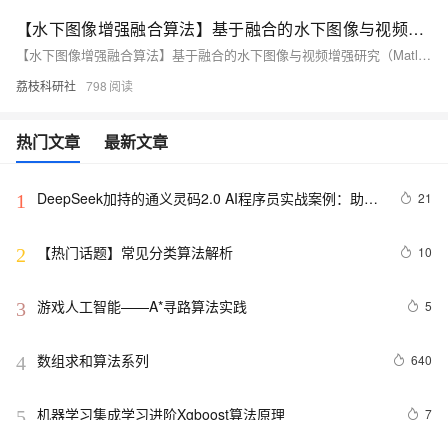
【水下图像增强融合算法】基于融合的水下图像与视频增强研究（Matlab代码实现）
【水下图像增强融合算法】基于融合的水下图像与视频增强研究（Matlab代码实现）
荔枝科研社
798
热门文章
最新文章
DeepSeek加持的通义灵码2.0 AI程序员实战案例：助力
21
1
嵌入式开发中的算法生成革新
【热门话题】常见分类算法解析
10
2
游戏人工智能——A*寻路算法实践
5
3
数组求和算法系列
640
4
机器学习集成学习进阶Xgboost算法原理
7
5