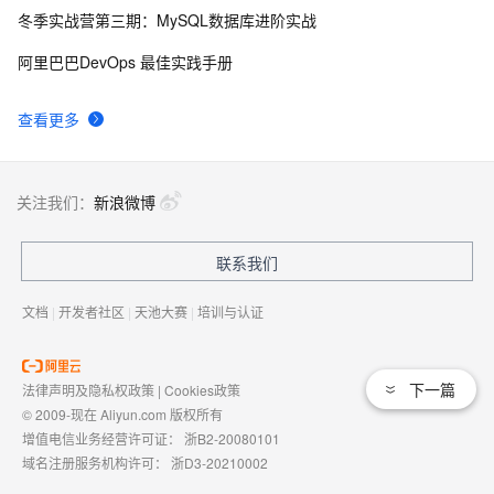
型对话和聊天型对话等多种场景，为您提供全方位的对话
冬季实战营第三期：MySQL数据库进阶实战
交互体验。
ChatGPT聊天AI能火多久？华云天下智能VSBOT虚拟服
2
9
阿里巴巴DevOps 最佳实践手册
务机器人不止于聊天
摆脱电缆、可移除四肢，NASA 人形机器人「女武神」
17
10
查看更多
替人类奔赴灾难场景
关注我们：
新浪微博
联系我们
文档
|
开发者社区
|
天池大赛
|
培训与认证
下一篇
法律声明及隐私权政策
|
Cookies政策
© 2009-现在 Aliyun.com 版权所有
增值电信业务经营许可证：
浙B2-20080101
域名注册服务机构许可：
浙D3-20210002
浙公网安备 33010602009975号
浙B2-20080101-4