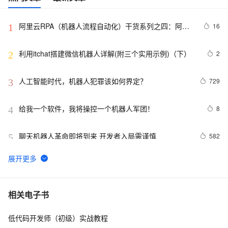
阿里云RPA（机器人流程自动化）干货系列之四：阿里
16
1
云RPA产品架构
利用itchat搭建微信机器人详解(附三个实用示例)（下）
2
2
人工智能时代，机器人犯罪该如何界定？
729
3
给我一个软件，我将操控一个机器人军团！
8
4
聊天机器人革命即将到来 开发者入局需谨慎
582
5
 QQ机器人xml卡片代码，xml卡片消息生成器， qq卡片
57
6
代码大全autojs版【仅供学习参考】
使用 Node.js、Socket.IO 和 GPT-4 构建 AI 聊天机器人
6
7
相关电子书
低代码开发师（初级）实战教程
开箱即用的对话机器人解决方案，涵盖问答型对话、任务
8
8