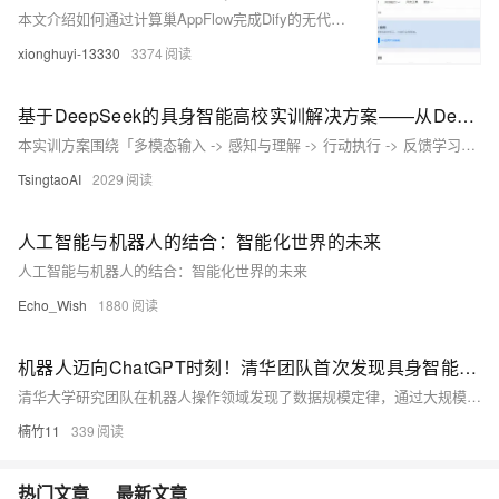
本文介绍如何通过计算巢AppFlow完成Dify的无代码部署，并将其配置到钉钉中作为智能机器人使用。首先，在钉钉开放平台创建应用，获取Client ID和Client Secret。接着，创建消息卡片模板并授予应用发送权限。然后，使用AppFlow模板创建连接流，配置Dify鉴权凭证及钉钉连接凭证，完成连接流的发布。最后，在钉钉应用中配置机器人，发布应用版本，实现与Dify应用的对话功能。
xionghuyi-13330
3374
基于DeepSeek的具身智能高校实训解决方案——从DeepSeek+机器人到通用具身智能
本实训方案围绕「多模态输入 -> 感知与理解 -> 行动执行 -> 反馈学习」的闭环过程展开。通过多模态数据的融合（包括听觉、视觉、触觉等），并结合DeepSeek模型和深度学习算法，方案实现了对自然语言指令的理解、物体识别和抓取、路径规划以及任务执行的完整流程。
TsingtaoAI
2029
人工智能与机器人的结合：智能化世界的未来
人工智能与机器人的结合：智能化世界的未来
Echo_Wish
1880
机器人迈向ChatGPT时刻！清华团队首次发现具身智能Scaling Laws
清华大学研究团队在机器人操作领域发现了数据规模定律，通过大规模数据训练，机器人策略的泛化性能显著提升。研究揭示了环境和对象多样性的重要性，提出了高效的數據收集策略，使机器人在新环境中成功率达到约90%。这一发现有望推动机器人技术的发展，实现更广泛的应用。
楠竹11
339
热门文章
最新文章