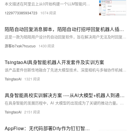
本文描述在阿里云上从0开始构建一个LLM智能问答钉钉机器人。LLM直接调用了阿里云百炼平台提供的调用服务。
1229773385934723
1074
陌陌自动回复消息脚本，陌陌自动打招呼回复机器人插件，自动聊天智能版
这是一款为陌陌用户设计的自动回复软件，旨在解决用户无法及时回复消息的问题，提高成交率和有效粉丝数。软件通过自动化操作实现消息检测与回复功能
游客ib7xsk7hcucuo
1430
TsingtaoAI具身智能机器人开发套件及实训方案
该产品套件创新性地融合了先进大模型技术、深度相机与多轴协作机械臂技术，构建了一个功能强大、灵活易用的人机协作解决方案。其核心在于将智能决策、精准感知与高效执行完美结合，为高校实训领域的发展注入新动力。
TsingtaoAI
1321
具身智能高校实训解决方案 ----从AI大模型+机器人到通用具身智能
在具身智能的发展历程中，AI 大模型的出现成为了关键的推动力量。高校作为培养未来科技人才的摇篮，需要紧跟这一前沿趋势，开展具身智能实训课程。通过将 AI 大模型与具备 3D 视觉的机器人相结合，为学生搭建一个实践平台。
TsingtaoAI
2151
AppFlow：无代码部署Dify作为钉钉智能机器人