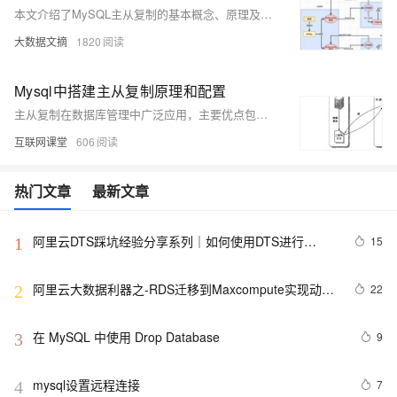
本文介绍了MySQL主从复制的基本概念、原理及其实现方法，详细讲解了一主两从的架构设计，以及三种常见的复制模式（全同步、异步、半同步）的特点与适用场景。此外，文章还提供了Spring Boot环境下配置主从复制的具体代码示例，包括数据源配置、上下文切换、路由实现及切面编程等内容，帮助读者理解如何在实际项目中实现数据库的读写分离。
大数据文摘
1820
Mysql中搭建主从复制原理和配置
主从复制在数据库管理中广泛应用，主要优点包括提高性能、实现高可用性、数据备份及灾难恢复。通过读写分离、从服务器接管、实时备份和地理分布等机制，有效增强系统的稳定性和数据安全性。主从复制涉及I/O线程和SQL线程，前者负责日志传输，后者负责日志应用，确保数据同步。配置过程中需开启二进制日志、设置唯一服务器ID，并创建复制用户，通过CHANGE MASTER TO命令配置从服务器连接主服务器，实现数据同步。实验部分展示了如何在两台CentOS 7服务器上配置MySQL 5.7主从复制，包括关闭防火墙、配置静态IP、设置域名解析、配置主从服务器、启动复制及验证同步效果。
互联网课堂
606
热门文章
最新文章
阿里云DTS踩坑经验分享系列｜如何使用DTS进行
15
1
MySQL->ClickHouse同步
阿里云大数据利器之-RDS迁移到Maxcompute实现动态
22
2
分区
在 MySQL 中使用 Drop Database
9
3
mysql设置远程连接
7
4