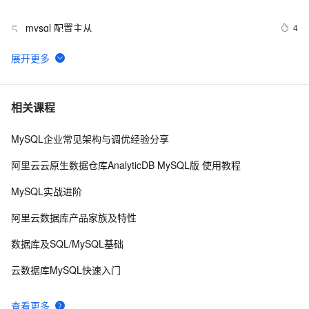
mysql 配置主从
4
5
mysql 更改root密码
678
6
PostgreSQL\MySQL比较
4
7
相关课程
MySQL企业常见架构与调优经验分享
Percona Server for MySQL 5.6.10-60.2发布
5
8
阿里云云原生数据仓库AnalyticDB MySQL版 使用教程
MySQL主从同步配置
5
9
MySQL实战进阶
mysql安装及常见设置
633
10
阿里云数据库产品家族及特性
数据库及SQL/MySQL基础
云数据库MySQL快速入门
查看更多