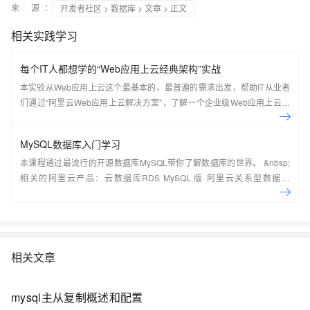
来 源：
开发者社区
>
数据库
>
文章
> 正文
相关实践学习
每个IT人都想学的“Web应用上云经典架构”实战
本实验从Web应用上云这个最基本的、最普遍的需求出发，帮助IT从业者
们通过“阿里云Web应用上云解决方案”，了解一个企业级Web应用上云的
常见架构，了解如何构建一个高可用、可扩展的企业级应用架构。
MySQL数据库入门学习
本课程通过最流行的开源数据库MySQL带你了解数据库的世界。 &nbsp;
相关的阿里云产品：云数据库RDS MySQL 版 阿里云关系型数据库
RDS（Relational Database Service）是一种稳定可靠、可弹性伸缩的在
线数据库服务，提供容灾、备份、恢复、迁移等方面的全套解决方案，彻
底解决数据库运维的烦恼。 了解产品详
情:&nbsp;https://www.aliyun.com/product/rds/mysql&nbsp;
相关文章
mysql主从复制概述和配置