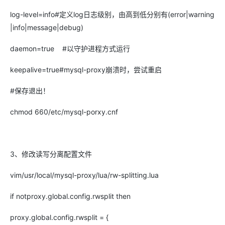
log-level=info#定义log日志级别，由高到低分别有(error|warning
|info|message|debug)
daemon=true #以守护进程方式运行
keepalive=true#mysql-proxy崩溃时，尝试重启
#保存退出！
chmod 660/etc/mysql-porxy.cnf
3、修改读写分离配置文件
vim/usr/local/mysql-proxy/lua/rw-splitting.lua
if notproxy.global.config.rwsplit then
proxy.global.config.rwsplit = {