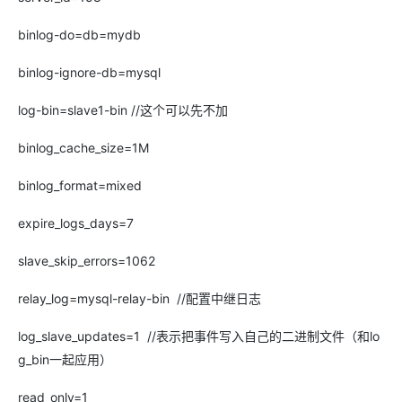
binlog-do=db=mydb
binlog-ignore-db=mysql
log-bin=slave1-bin //这个可以先不加
binlog_cache_size=1M
binlog_format=mixed
expire_logs_days=7
slave_skip_errors=1062
relay_log=mysql-relay-bin //配置中继日志
log_slave_updates=1 //表示把事件写入自己的二进制文件（和lo
g_bin一起应用）
read_only=1