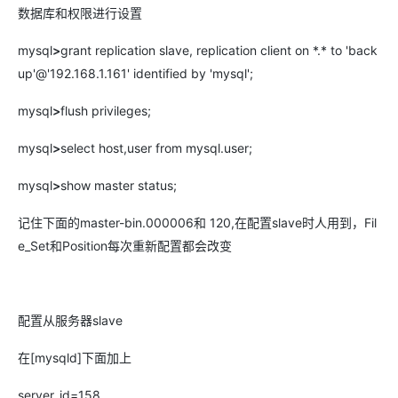
数据库和权限进行设置
mysql
>
grant replication slave, replication client on *.* to 'back
up'@'192.168.1.161' identified by 'mysql';
mysql
>
flush privileges;
mysql
>
select host,user from mysql.user;
mysql
>
show master status;
记住下面的master-bin.000006和 120,在配置slave时人用到，Fil
e_Set和Position每次重新配置都会改变
配置从服务器slave
在[mysqld]下面加上
server_id=158