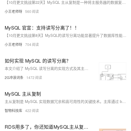
【10月更文挑战第22天】MySQL 主从复制是一种将主服务器的数据复制到一个或多个从服务器的技术，实现读写分离，提高系统性能和可用性。主服务器记录变更日志，从服务器通过 I/O 和 SQL 线程读取并应用这些变更。适用于读写分离、数据备份和恢复、数据分析等场景。配置步骤包括修改配置文件、创建复制用户、配置从服务器连接主服务器并启动复制进程。
小王老师呀
560
MySQL 官宣：支持读写分离了！！
【10月更文挑战第8天】MySQL的读写分离功能显著提升了数据库性能、可用性和可靠性。通过将读写操作分配至不同服务器，有效减轻单个服务器负载，提高响应速度与吞吐量，并增强系统稳定性。此外，它还支持便捷的扩展方式，可通过增加只读服务器提升读操作性能。实现读写分离的方法包括软件层面（如使用数据库中间件）和硬件层面（使用独立服务器）。使用时需注意数据一致性、负载均衡及监控管理等问题。
小王老师呀
704
如何实现 MySQL 的读写分离？
本文介绍了 MySQL 读写分离的实现方式及其主从复制原理，解释了如何通过主从架构提升读并发能力。重点分析了主从同步延时问题及解决方案，如半同步复制、并行复制等技术手段，并结合实际案例探讨了高并发场景下的优化策略。文章还提醒开发者在编写代码时需谨慎处理插入后立即查询的情况，避免因主从延时导致的数据不一致问题。
2G冲浪词条
1472
MySQL 主从复制
主从复制是 MySQL 实现数据冗余和高可用性的关键技术。主库通过 binlog 记录操作，从库异步获取并回放这些日志，确保数据一致性。搭建主从复制需满足：多个数据库实例、主库开启 binlog、不同 server_id、创建复制用户、从库恢复主库数据、配置复制信息并开启复制线程。通过 `change master to` 和 `start slave` 命令启动复制，使用 `show slave status` 检查同步状态。常见问题包括 IO 和 SQL 线程故障，可通过重置和重新配置解决。延时原因涉及主库写入延迟、DUMP 线程性能及从库 SQL 线程串行执行等，需优化配置或启用并行处理
智物科技库
422
RDS用多了，你还知道MySQL主从复制底层原理和实现方案吗？