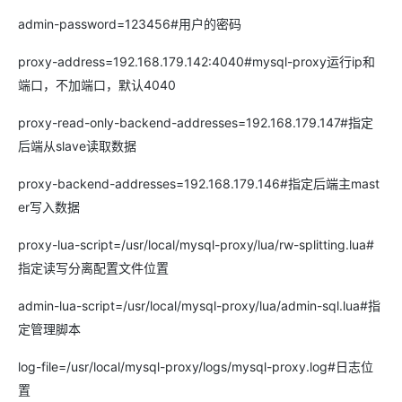
admin-password=123456#用户的密码
proxy-address=192.168.179.142:4040#mysql-proxy运行ip和
端口，不加端口，默认4040
proxy-read-only-backend-addresses=192.168.179.147#指定
后端从slave读取数据
proxy-backend-addresses=192.168.179.146#指定后端主mast
er写入数据
proxy-lua-script=/usr/local/mysql-proxy/lua/rw-splitting.lua#
指定读写分离配置文件位置
admin-lua-script=/usr/local/mysql-proxy/lua/admin-sql.lua#指
定管理脚本
log-file=/usr/local/mysql-proxy/logs/mysql-proxy.log#日志位
置