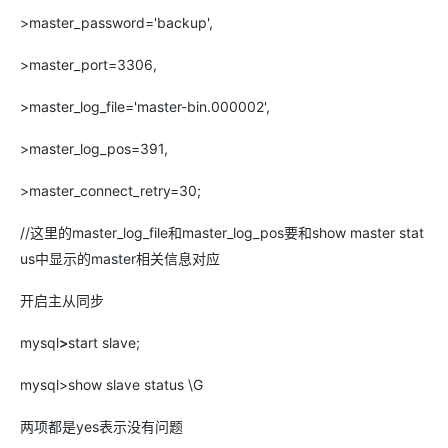
>master_password='backup',
>master_port=3306,
>master_log_file='master-bin.000002',
>master_log_pos=391,
>master_connect_retry=30;
//这里的master_log_file和master_log_pos要和show master stat
us中显示的master相关信息对应
开启主从同步
mysql
>
start slave;
mysql>show slave status \G
两项都是yes表示没有问题