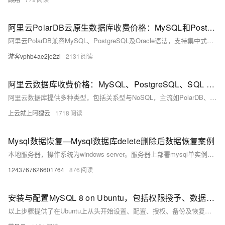
阿里云PolarDB云原生数据库收费价格：MySQL和PostgreSQL详细介绍
阿里云PolarDB兼容MySQL、PostgreSQL及Oracle语法，支持集中式与分布式架构。标准版2核4G年费1116元起，企业版最高性能达4核16G，支持HTAP与多级高可用，广泛应用于金融、政务、互联网等领域，TCO成本降低50%。
游客vphb4ae2je2zi
2131
阿里云数据库收费价格：MySQL、PostgreSQL、SQL Server和MariaDB引擎费用整理
阿里云数据库提供多种类型，包括关系型与NoSQL，主流如PolarDB、RDS MySQL/PostgreSQL、Redis等。价格低至21元/月起，支持按需付费与优惠套餐，适用于各类应用场景。
上云就上阿狸云
1718
Mysql数据恢复—Mysql数据库delete删除后数据恢复案例
本地服务器，操作系统为windows server。服务器上部署mysql单实例，innodb引擎，独立表空间。未进行数据库备份，未开启binlog。 人为误操作使用Delete命令删除数据时未添加where子句，导致全表数据被删除。删除后未对该表进行任何操作。需要恢复误删除的数据。 在本案例中的mysql数据库未进行备份，也未开启binlog日志，无法直接还原数据库。
1243767626601764
876
安装与配置MySQL 8 on Ubuntu，包括权限授予、数据库备份及远程连接指南
以上步骤提供了在Ubuntu上从头开始设置、配置、授权、备份及恢复一个基础但完整的MySQL环境所需知识点。