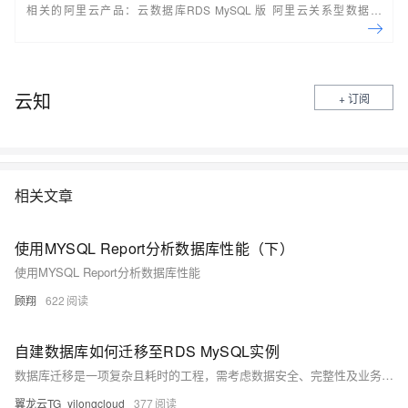
相关的阿里云产品：云数据库RDS MySQL 版 阿里云关系型数据库
RDS（Relational Database Service）是一种稳定可靠、可弹性伸缩的在
线数据库服务，提供容灾、备份、恢复、迁移等方面的全套解决方案，彻
底解决数据库运维的烦恼。 了解产品详
情:&nbsp;https://www.aliyun.com/product/rds/mysql&nbsp;
云知
+ 订阅
相关文章
使用MYSQL Report分析数据库性能（下）
使用MYSQL Report分析数据库性能
顾翔
622
自建数据库如何迁移至RDS MySQL实例
数据库迁移是一项复杂且耗时的工程，需考虑数据安全、完整性及业务中断影响。使用阿里云数据传输服务DTS，可快速、平滑完成迁移任务，将应用停机时间降至分钟级。您还可通过全量备份自建数据库并恢复至RDS MySQL实例，实现间接迁移上云。
翼龙云TG_yilongcloud
377