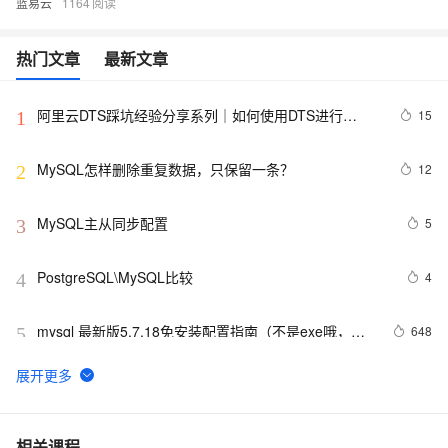
蓝易云
1164
热门文章
最新文章
阿里云DTS踩坑经验分享系列｜如何使用DTS进行
15
1
MySQL->ClickHouse同步
MySQL怎样删除重复数据，只保留一条？
12
2
MySQL主从同步配置
5
3
PostgreSQL\MySQL比较
4
4
mysql 最新版5.7.18免安装配置指南（不是exe哦，下
648
5
载完后没有data目录）
mySQL 使用通配符模糊查询
572
6
mysql 状态访问方法
495
7
相关课程