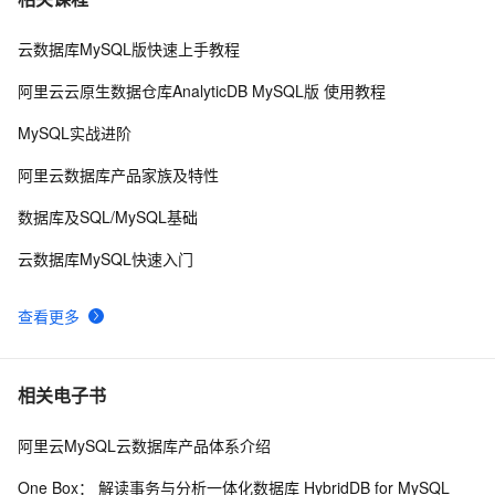
云数据库MySQL版快速上手教程
MySQL怎么卸载干净
7
8
阿里云云原生数据仓库AnalyticDB MySQL版 使用教程
mysql中按in中的数据排序
622
9
MySQL实战进阶
强烈推荐：MySQL十大必备管理工具盘点
635
10
阿里云数据库产品家族及特性
数据库及SQL/MySQL基础
云数据库MySQL快速入门
查看更多
相关电子书
阿里云MySQL云数据库产品体系介绍
One Box： 解读事务与分析一体化数据库 HybridDB for MySQL