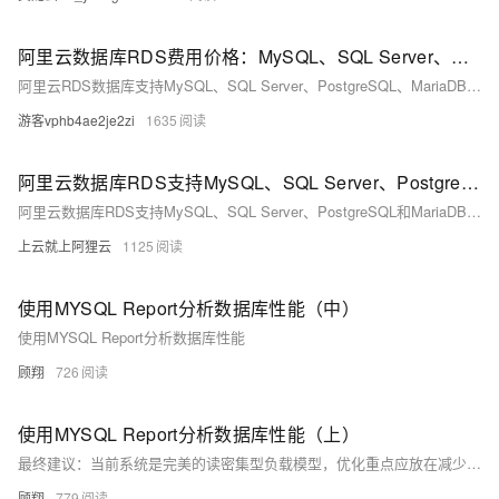
阿里云数据库RDS费用价格：MySQL、SQL Server、PostgreSQL和MariaDB引擎收费标准
阿里云RDS数据库支持MySQL、SQL Server、PostgreSQL、MariaDB，多种引擎优惠上线！MySQL倚天版88元/年，SQL Server 2核4G仅299元/年，PostgreSQL 227元/年起。高可用、可弹性伸缩，安全稳定。详情见官网活动页。
游客vphb4ae2je2zi
1635
阿里云数据库RDS支持MySQL、SQL Server、PostgreSQL和MariaDB引擎
阿里云数据库RDS支持MySQL、SQL Server、PostgreSQL和MariaDB引擎，提供高性价比、稳定安全的云数据库服务，适用于多种行业与业务场景。
上云就上阿狸云
1125
使用MYSQL Report分析数据库性能（中）
使用MYSQL Report分析数据库性能
顾翔
726
使用MYSQL Report分析数据库性能（上）
最终建议：当前系统是完美的读密集型负载模型，优化重点应放在减少行读取量和提高数据定位效率。通过索引优化、分区策略和内存缓存，预期可降低30%的CPU负载，同时保持100%的缓冲池命中率。建议每百万次查询后刷新统计信息以持续优化
顾翔
779