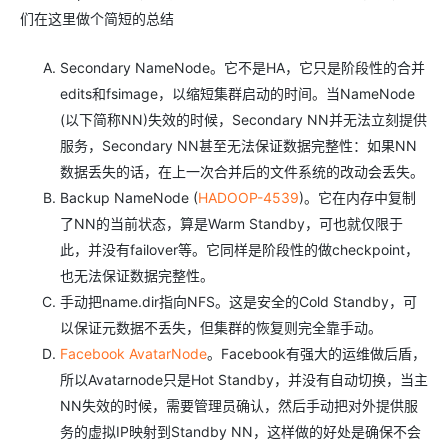
ModelScope
用
T2V
ASR
报
蓝
千
伴
Agentic
上
站
据
告
能
态
据
SSL
们在这里做个简短的总结
务
AI
查
凌
问
培
Database 发
奥
库
平
Salesforce
小
Qoder
库
证
迁移与运维管理
实
办
询
解
OA
研
办
训
布
运
合
文戏情感细腻
支持中英
台
On
CN
PolarDB
高
书
践
程
公
Secondary NameNode。它不是HA，它只是阶段性的合并
决
究
公，
与
之
作
PAI
Alibaba
专有云
基于千问大模型等，
100%兼容MyS
校
快
序
电
AI智能应用
方
报
限
认
旅
计
堡
edits和fsimage，以缩短集群启动的时间。当NameNode
Cloud
创
大
递
合
子
案
告
时
证
模
划
垒
Consulting
新
一站式AI开发、训练和推
云
容
(以下简称NN)失效的时候，Secondary NN并无法立刻提供
物
智
合
云
免
型
作
大
AI
大模
与
限
机
Partner 合
中
原
器
流
能
服务，Secondary NN甚至无法保证数据完整性：如果NN
同
查
栖
费
云
白
量
模
模
应
型原
作计划
心
云
生
服
查
客
询
战
试
网
防
皮
积
数据丢失的话，在上一次合并后的文件系统的改动会丢失。
板
云
解
型
用
生应
大
务
畅
询
服
合
略
用
络
火
书
AI
分
建
工
析
Backup NameNode (
HADOOP-4539
)。它在内存中复制
数
Kubernetes
服
构
用
捷
作
参
自动承接线索
新
合
墙
大
加
站
开
DNS
据
版
通
了NN的当前状态，算是Warm Standby，可也就仅限于
务
建
伙
考
老
作
模
倍
物
企
计
ACK
覆盖公网/内网、递归/权威
主
Qoder
千
伴
同
定
计
此，并没有failover等。它同样是阶段性的做checkpoint，
型
NEW
Tableau
算
业
提供一站式管理容
云
AI
机
问
HOT
享
制
划
科
销
你的AI工作搭子，
也无法保证数据完整性。
订阅
大
服
登
应
上
安
办
活
建
研
售
最高领取价值200元试用
千
大
数
务
手动把name.dir指向NFS。这是安全的Cold Standby，可
录
的
Salesforce
全
公
用
面向真实软件
站
合
与
万
动
AI空
问
模
据
MaxCompute
合
中
On
以保证元数据不丢失，但集群的恢复则完全靠手动。
NEW
作
AI
服
小
中课
AI
型
开
面向分析的企业级Sa
作
国
模
Alibaba
万
产
务
智
Facebook AvatarNode
。Facebook有强大的运维做后盾，
堂在
平
服
AI
发
AI
伙
板
Cloud ISV
有
一站式A
品
生
AI
线直
台-
务
ERP
生
治
所以Avatarnode只是Hot Standby，并没有自动切换，当主
看
应
伴
小
合作计划
无
免
态
建
播课
Token
平
产
理
见
管
程
NN失效的时候，需要管理员确认，然后手动把对外提供服
用
界
伶
费
合
站
CRM
堂
Plan
台
力
平
新
理
序
鹊
试
作
及
务的虚拟IP映射到Standby NN，这样做的好处是确保不会
低
（旗
百
NEW
先
台
成
力
后