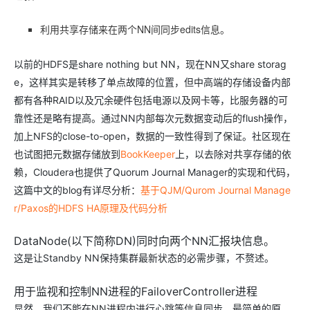
AI
媲
音
从文本、图片
应
美
视
利用共享存储来在两个NN间同步edits信息。
用
235B
频
超
模
通
强
依托云原生高可用架构,实现
型
话
辅
以前的HDFS是share nothing but NN，现在NN又share storag
10
助，
用1%尺寸在特定领
构建支持
e，这样其实是转移了单点故障的位置，但中高端的存储设备内部
分
Bolt.diy
钟
即
一
构
都有各种RAID以及冗余硬件包括电源以及网卡等，比服务器的可
在
刻
步
建
靠性还是略有提高。通过NN内部每次元数据变动后的flush操作，
聊
拥
搞
大
加上NFS的close-to-open，数据的一致性得到了保证。社区现在
天
有
定
模
也试图把元数据存储放到
BookKeeper
上，以去除对共享存储的依
系
DeepSeek-
创
型
统
R1
意
应
赖，Cloudera也提供了Quorum Journal Manager的实现和代码，
中
满
建
用
这篇中文的blog有详尽分析：
基于QJM/Qurom Journal Manage
增
血
站
的
r/Paxos的HDFS HA原理及代码分析
加
版
安
通过自然语言
一
全
多种方案随心选，轻松解
个
防
DataNode(以下简称DN)同时向两个NN汇报块信息。
AI
护
这是让Standby NN保持集群最新状态的必需步骤，不赘述。
助
体
手
系
用于监视和控制NN进程的FailoverController进程
在企业官网、通讯软件中为客
通过阿里
显然，我们不能在NN进程内进行心跳等信息同步，最简单的原