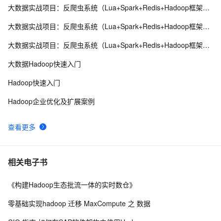
大数据实战项目：反爬虫系统（Lua+Spark+Redis+Hadoop框架搭建）第一阶段
Hadoop【基础知识 02】【分布式计算框架MapReduce
8
8
核心概念+编程模型+combiner&partitioner+词频统计案例
大数据实战项目：反爬虫系统（Lua+Spark+Redis+Hadoop框架搭建）第四阶段
解析与进阶+作业的生命周期】（图片来源于网络）
深入理解Java GSS（含kerberos认证及在hadoop、
10
9
大数据实战项目：反爬虫系统（Lua+Spark+Redis+Hadoop框架搭建）第五阶段
flink案例场景举例）
如何重新启动Hadoop NameNode及所有守护进程
6
10
大数据Hadoop快速入门
Hadoop快速入门
Hadoop企业优化及扩展案例
查看更多
相关电子书
《构建Hadoop生态批流一体的实时数仓》
零基础实现hadoop 迁移 MaxCompute 之 数据