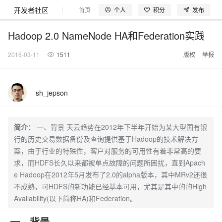
开发者社区
个人
积分
发布
首页
模型体验
探索云世界
问产品
动手实
Hadoop 2.0 NameNode HA和Federation实践
2016-03-11
1511
版权
举报
大模型
产品
解决方案
权益
定价
云市场
伙伴
服务
了解阿里云
产品动态
精
精选解决方案
普
产
精
成
售
为
AI
价
数
成
企
天
AI
配
基
产
阿
市
创
专
服
开
加
sh_jepson
千问AI平台
大模型
阿里云 OPC
选
惠
品
选
为
前
什
特
格
据
为
业
池
场
置
础
品
里
场
新
业
务
发
入
创新助力计
睿译宝，AI翻译排版一
千问官方 MaaS 平台
Qwen Audio：打
一句话生成原生可编辑精美 PPT 文稿
为企业打
Agency Agents：拥有专属领域专家
NEW
NEW
Qwen3.8-
产
上
定
商
销
咨
么
惠
计
与
产
增
大
景
报
软
伙
云
活
加
服
伙
者
我
划
上传文档即自动完成翻译和格式还原
Max 模型上
Qwen-Audio-3.0-Realtime 端到端实时语音角色扮演
输入一句话想法, 轻松生成专业的 PPT
多领域专家智能体,一键组建 AI 虚拟交付团队
品
云
价
城
售
询
选
算
API
品
值
赛
体
价
件
伴
认
动
速
务
伴
社
们
简介：
一、背景 天云趋势在2012年下半年开始为某大型国有银
线
至高可申
智
伙
择
器
伙
服
验
器
合
证
合
区
GLM-5.2：长任务时代开源旗舰模型
即刻拥有 DeepSeek-V4-Pro
一键部署幻兽
HappyHorse 打造一站式影视创作平台
HOT
行的历史交易数据备份及查询提供基于Hadoop的技术解决方
大模型
启
精选产品
精选解决方案
大
普
在
域
云
2026
上
请百万元
数
伴
阿
伴
务
作
作
真正可用的 1M 上下文,一次完成代码全链路开发
Open
轻松解锁专属 DeepSeek-V4-Pro
一键购买专属联机服务器，轻松开启游戏
可视化编排打通从文字构思到成片全链路闭环
了解云产品的定价详情
AI
案，由于行业的特殊性，客户对服务的可用性有着非常高的要
模
惠
线
名
服
阿里
云
据
AI
网
AI
Windows
域
Careers
Token 补
里
计
计
Search 向量
普
自助选配和估算价格
一站式生成采
人工智能与机器学习
AI
型
上
服
与
务
云峰
场
集
求，而HDFS长久以来都被单点故障的问题所困扰，直到Apach
Coding
站
算
名
分
产
企
大
博
云
Hermes Agent，打造自进化智能体
5 分钟轻松部署专属 
划
高效搭建 AI 智能体与工作流应用
划
漫剧工坊：一站式动画创作平台
贴，五大
检索版支持
HOT
惠
服
云
务
网
器
会
景
宝塔
社
建
法
e Hadoop在2012年5月发布了2.0的alpha版本，其中MRv2还很
文本
图
语
智能编程，一键
销
品
业
模
文
云
视频检索
自主进化，持久记忆，越用越聪明
从聊天伙伴进化为能主动干活的本地数字员工
通过阿里云百炼高效搭建AI应用,助力高效开发
快速生产连贯的高质量长漫剧
权
手
权益加速
计算
互联网应用开发
务
官
站
ECS
组
Linux
商
会
设
大
伙
生
支
型
不成熟，可HDFS的新功能已经基本可用，尤其是其中的的High
生成
片
音
Pipeline 功
益
阿里
阿
Al
上
价
机
平
方
合
标
招
提供智能易用的域名
安全可靠、弹性
OPC 成
赛
问
AI
伴
态
持
认
能
Availability(以下简称HA)和Federation。
售
快速拥有专属 OpenClaw
Claude Code + GStack 打造工程团队
和
低代码高效构建企业门户网站
识
10 分钟搭建微信、支付宝小程序
云
里
MaaS
三
CentOS
至高享 1亿+免费 tok
大数据
台
力
购
容器
成
多
什
格
聘
答
电
集
计
证
功
MaaS
云
服务
让AI从“聊天伙伴”进化为能干活的“数字员工”
要
安装技能 GStack，拥有专属 AI 工程团队
以可视化方式快速构建移动和 PC 门户网站
备
高效部署网站，快速应用到小程序
后
视
别
百
荐
端
么
云
千
对
覆盖90
咨
本
优
商
成
划
Docker
应用身份服
产品
中
伙伴
一、背景
素
案
校
阿
现代化应用
炼
小
是
开
电
问
象
Qwen3.8-
Kimi-
云服务器38元/年起，超