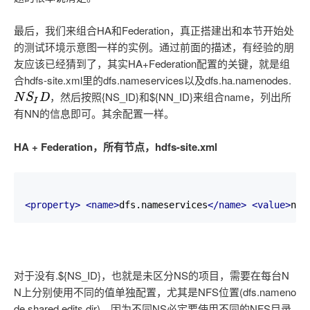
最后，我们来组合HA和Federation，真正搭建出和本节开始处
的测试环境示意图一样的实例。通过前面的描述，有经验的朋
友应该已经猜到了，其实HA+Federation配置的关键，就是组
合hdfs-site.xml里的dfs.nameservices以及dfs.ha.namenodes.
{NS_ID}和${NN_ID}来组合name，列出所
N
S
I
D
，
然
后
按
照
，
然
后
按
照
有NN的信息即可。其余配置一样。
HA + Federation，所有节点，hdfs-site.xml
<property>
<name>
dfs.nameservices
</name>
<value>
ns1
对于没有.${NS_ID}，也就是未区分NS的项目，需要在每台N
N上分别使用不同的值单独配置，尤其是NFS位置(dfs.nameno
de.shared.edits.dir)，因为不同NS必定要使用不同的NFS目录