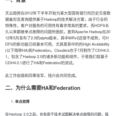
存储
服
频
与
询
全
营
认
管
势
务 (IDaaS)
伙伴
企
赋能
园
里
程
云
发
子
大
大
存
云
Max
K3
伙
专
部
务
生
销
合
证
JAVA
理
身
公
OpenClaw
计划
出
合作
招
模
云
安全
序
计
大
书
官
模
储
聚
网络与CDN
大模型服务与应用平台
伴
家
HOT
NEW
认
中
从图文生成到
成
成
天云趋势在2012年下半年开始为某大型国有银行的历史交易数
份
司
型
管理能力上
（繁
海
聘
OPC
算
赛
方
型
OSS
AI
技
全
证
推动算力普惠，释放
心
自
伙
实
注
线
据备份及查询提供基于Hadoop的技术解决方案，由于行业的
花）
大
Salesforce
镜
创
网络
轻
推
严
安全
术
大
稳定、安全、高
能
AI
助
智能体时代全能旗舰模型
Kimi 最新旗舰模
管理和优化成本
伴
名
册
会
国际版订
技
入
像
销
新
特殊性，客户对服务的可用性有着非常高的要求，而HDFS长
模
训
量
荐
选
产
服
多元化、高性能、安
环
广
服
弹
信
认
型
阅
术
MaxCompute
门
站
助
可观测
练
应
返
售
权
HappyHorse-
Qwen3-
久以来都被单点故障的问题所困扰，直到Apache Hadoop在20
品
务
无
中间件
境
告
上
务
性
云
用
证
领
MaxFrame 提
学
力
营
用
现
益
1.1-
TTS-
数
生
影
伙
12年5月发布了2.0的alpha版本，其中MRv2还很不成熟，可H
创
云
计
栖
分
友
先
供自动弹性内
习
计
Qwen3.7-
Deepseek-
上云与迁云
企
操
服
计
T2V
Flash
字
态
云
精选AI
数据库
在
作
短
迁
伴
我
DFS的新功能已经基本可用，尤其是其中的的High Availability
算
大
合
盟
存功能
赛
划
Plus
v4-
业
作
务
划
证
伙
电
线
信
移
图文、视频一
合
会
作
天
稳
合
信
要
(以下简称HA)和Federation。Cloudera也于7月制作了CDH4.0.
pro
企业出海
增
至高百万元 Token
系
器
书
伴
脑
AI
推荐新用户得奖励，单订单
服
大数据计算
让文字生成流
离线语音
作
计
域
定
作
Milvus 弹性
息
反
1，包含了Hadoop 2.0的诸多新功能和组件，于是我们就基于
值
统
管
用
快速构建应用程序和网站，
OCR
代
务
随时随地安全接
能看、能想、能动手的多模
活
AI
最
计
划
可
伸缩功能新
Token
产
服
政企业务
计
公
馈
CDH4.0.1进行了HA和Federation的测试。
云
理
量
文字
维
旗舰 MoE 大模型
媒体服务
动
观
建
划
靠
佳
WordPress
增节点支持
Plan
品
务
工
云
工
服
加
识别
服
划
短
告
全
测
站
范围
实
HappyHorse-
Cosyvoi
模
生
台
单
数
开
务
速
务
信
更
我
企业服务与云通信
云
景
云
安
此工作由我和同事张军、钱兴会共同完成。
0 代码专业建
Ubuntu
Qwen3-
1.1-
V3-
型
态
发
服
践
据
物
（原
计
服
要
存
全
无
多
官
VL-
GLM-
I2V
Flash
订
伙
AI 原生数据
票
务
库
SSL
划
Tuya
务
高校专属算力普惠，学生认
建
储
域名与网站
合
Red
影
网
AI
企
支
二、为什么需要HA和Federation
Plus
5.2
安
阅
伴
库服务发布
查
魔
RDS
证
物联
云
新老同享
议
合
规
国内短信简单易
Hat
生
公
短
短
业
持
计
工
Agent 数据
验
全
书）
网平
搭
全托管，含MySQL、Postgr
上
图生视频，流
高表现力
作
终端用户计算
态
告
剧/
信
划
作
网关
成
我
免
视觉 Coding、空间感
1M上下文，专为长
台阿
分
SUSE
实现全站HTTPS，
春
云
计
合
ModelSco
漫
单点故障
天
专
台
NEW
合
要
里云
析
人
长
晚
健
费
原
划
Serverless
作
剧
气
区
作
云原生数据
Qwen3.8-Max 
投
版
师
工
Qoder
康
生
计
试
VPN
魔搭
AI助力短剧
Wan2.7-
Fun-
预
建
伙
库 PolarDB
云
诉
在Hadoop 2.0之前，也有若干技术试图解决单点故障的问题，我
数
报
智
状
数
开发工具
面向真实软件的智能
划
服