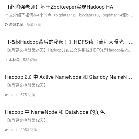
【赵渝强老师】基于ZooKeeper实现Hadoop HA
本文介绍了如何在4个节点（bigdata112、bigdata113、bigdata114和bigdata115）上部署HDFS高可用（HA）架构，并同时部署Yarn的HA。详细步骤包括环境变量设置、配置文件修改、ZooKeeper集群启动、JournalNode启动、HDFS格式化、ZooKeeper格式化以及启动Hadoop集群等。最后通过jps命令检查各节点上的后台进程，确保部署成功。
赵渝强老师
640
【揭秘Hadoop背后的秘密！】HDFS读写流程大曝光：从理论到实践，带你深入了解Hadoop分布式文件系统！
【8月更文挑战第24天】Hadoop分布式文件系统(HDFS)是Hadoop生态系统的关键组件，专为大规模数据集提供高效率存储及访问。本文深入解析HDFS数据读写流程并附带示例代码。HDFS采用NameNode和DataNode架构，前者负责元数据管理，后者承担数据块存储任务。文章通过Java示例演示了如何利用Hadoop API实现数据的写入与读取，有助于理解HDFS的工作原理及其在大数据处理中的应用价值。
土木林森
533
Hadoop 2.0 中 Active NameNode 和 Standby NameNode 是什么概念？
【8月更文挑战第12天】
wljslmz
675
Hadoop 中 NameNode 和 DataNode 的角色
【8月更文挑战第12天】
wljslmz
2053