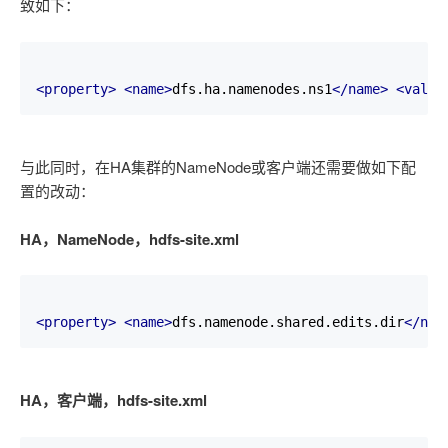
致如下：
<property>
<name>
dfs.ha.namenodes.ns1
</name>
<value
与此同时，在HA集群的NameNode或客户端还需要做如下配
置的改动：
HA，NameNode，hdfs-site.xml
<property>
<name>
dfs.namenode.shared.edits.dir
</nam
HA，客户端，hdfs-site.xml