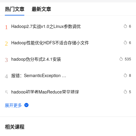
热门文章
最新文章
Hadoop2.7实战v1.0之Linux参数调优
6
1
Hadoop性能优化HDFS不适合存储小文件
6
2
hadoop伪分布式2.4.1安装
535
3
报错：SemanticException 
8
4
org.apache.hadoop.hive.ql.metadata.HiveException: 
java.lang.RuntimeException：Un
hadoop初学者MapReduce常见错误
5
5
工良出品：包教会，Hadoop、Hive 搭建部署简易教程
4
6
Hadoop与机器学习的融合：案例研究
6
7
相关课程