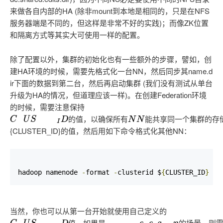
来做各自内部的HA (除非mount到本地是相同的，只是在NFS
服务器端是不同的，但这样是非常不好的实践)；而像ZK位置
和隔离方式等其实大可使用一样的配置。
除了配置以外，集群的初始化也有一些额外的步骤，譬如，创
建HA环境的时候，需要先格式化一台NN，然后同步其name.d
ir下面的数据到第二台，然后再启动集群 (我们没有测试从单台
升级为HA的情况，但道理应该一样)。在创建Federation环境
的时候，需要注意保持
C
L
U
S
T
E
R
I
D
的
值
，
以
确
保
所
有
N
N
能
共
享
同
一
个
集
群
的
存
储
资
源
的
值
，
以
确
保
所
有
能
共
享
同
一
个
集
群
的
存
{CLUSTER_ID}的值，然后用如下命令格式化其他NN：
hadoop namenode 
-
format 
-
clusterid $
{
CLUSTER_ID
}
当然，你也可以从第一台开始就使用自己定义的