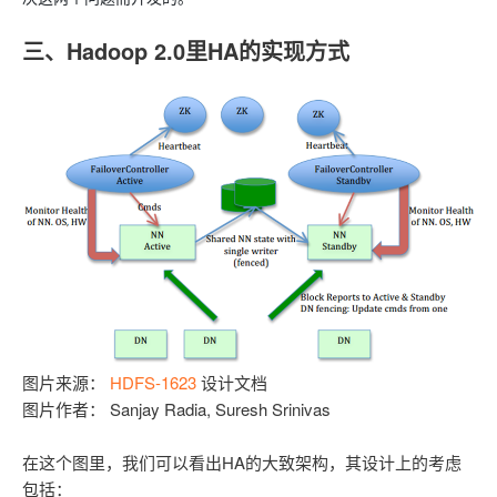
工
据
发
智
标
者
三、Hadoop 2.0里HA的实现方式
能
注
生
平
态
台
机
解
PAI
器
决
学
AI Native 的
方
习
案
AI
大模型解决方
开
案
发
和
快
10
多
与
AI
速
分
模
AI
应
部
钟
态
智
用
署
微
数
能
解
图片来源：
HDFS-1623
设计文档
Dify，
调：
据
体
决
图片作者： Sanjay Radia, Suresh Srinivas
高
让
信
进
方
效
0.6B
息
行
案
搭
模
提
实
在这个图里，我们可以看出HA的大致架构，其设计上的考虑
建
型
取
时
包括：