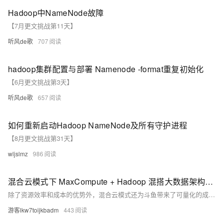
Hadoop中NameNode故障
【7月更文挑战第11天】
听风de歌
707
hadoop集群配置与部署 Namenode -format重复初始化
【6月更文挑战第3天】
听风de歌
657
如何重新启动Hadoop NameNode及所有守护进程
【8月更文挑战第31天】
wljslmz
986
混合云模式下 MaxCompute + Hadoop 混搭大数据架构实践。
除了资源效率和成本的优势外，混合云模式还为斗鱼带来了可量化的成本、增值服务以及额外的专业服务。阿里云的专业团队可以为斗鱼提供技术咨询和解决方案，帮助斗鱼解决业务难题。此外，计算资源的可量化也使得斗鱼能够清晰地了解资源使用情况，为业务决策提供依据。
游客lkw7toijkbadm
443