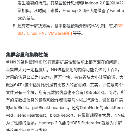
OA
企业级人与Ag
用
计
至
舰
炼-
服
锋
发生脑裂的场景。其某些设计思想和Hadoop 2.0里的HA非
DataWorks
量
定
为
台
办
智能客服
划
15
1亿+ 大模型 tokens 和 
版）
应
个人版上线、团队版降价；千
务
先锋实践拓展 
制
Data Agent 驱动的一站式
常相似，从时间上来看，Hadoop 2.0应该是借鉴了Facebo
服
公
秒
元/
用
金
小
市
系
ok的做法。
悟
大
务
140+云
月
模
融
千
飞
云
程
场
生
统
模
产
版
伙
还有若干解决方案，基本都是依赖外部的HA机制，譬如
DR
送.CN域名，送备案
模
问
天
防
序
型
态
云端极速 AI 
品
力
AI
丰富多元化的应用模
发
伴
火
BD
，
Linux HA
，
VMware的FT
等等。
财
服
免
Night
解
时
平
APP
布
墙
税
务
费
Plan
刻
AI
台-
大
开发
时
决
云原生的云上边界网络安全
管
平
试
支
应
模
模
刻
方
理
服
台
客
用
建
集群容量和集群性能
持
用
型
型
所见，即是所
案
务
百
户
站
Qwen
产品新客免费试用，最长1
体
服
单NN的架构使得HDFS在集群扩展性和性能上都有潜在的问题，
400
生
炼
案
大
系
3.8-
验
务
电
AI
当集群大到一定程度后，NN进程使用的内存可能会达到上百G，
态
-
例
模
统
大
Max
平
话
实
伙
全
型
常用的估算公式为1G对应1百万个块，按缺省块大小计算的话，大
模
台
行
NEW
在线体验全尺寸、多种模态
训
伴
妙
型
百
业
广
夜间 5 折，Qwen/Me
概是64T (这个估算比例是有比较大的富裕的，其实，即使是每个
营
自
多模态内
ACA
炼-
生
告
Happy
从基础到进阶，
文件只有一个块，所有元数据信息也不会有1KB/block)。同时，所
然
认
智
态
营
系
语
有的元数据信息的读取和操作都需要与NN进行通信，譬如客户端
证
能
解
销
列
言
体
的addBlock、getBlockLocations，还有DataNode的blockRecie
体
决
大
处
验
方
模
灵活可视化地构建企业级
ved、sendHeartbeat、blockReport，在集群规模变大后，NN成
理
案
助力企业全员 AI 认知与能
型
为了性能的瓶颈。Hadoop 2.0里的HDFS Federation就是为了解
人
新一代 AI 视频生成模型
数
开
决这两个问题而开发的。