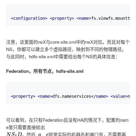
<configuration>
<property>
<name>
fs.viewfs.mounttab
注意，这里面的nsX与core-site.xml中的nsX对应。而且对每个
NS，你都可以建立多个虚拟路径，映射到不同的物理路径。
与此同时，hdfs-site.xml中需要给出每个NS的具体信息：
Federation，所有节点，hdfs-site.xml
<property>
<name>
dfs.nameservices
</name>
<value>
ns1
可以看到，在只有Federation且没有HA的情况下，配置的nam
e里只需要直接给出
N
S
I
D
，
然
后
v
a
l
u
e
就
是
实
际
的
机
器
名
和
端
口
号
，
不
需
要
再
.
，
然
后
就
是
实
际
的
机
器
名
和
端
口
号
，
不
需
要
再