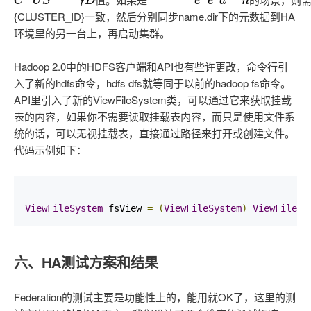
C
L
U
S
T
E
R
I
D
值
。
如
果
是
H
A
+
F
e
d
e
r
a
t
i
o
n
的
场
景
，
则
需
要
用
F
e
d
e
r
a
t
值
。
如
果
是
的
场
景
，
则
{CLUSTER_ID}一致，然后分别同步name.dir下的元数据到HA
环境里的另一台上，再启动集群。
Hadoop 2.0中的HDFS客户端和API也有些许更改，命令行引
入了新的hdfs命令，hdfs dfs就等同于以前的hadoop fs命令。
API里引入了新的ViewFileSystem类，可以通过它来获取挂载
表的内容，如果你不需要读取挂载表内容，而只是使用文件系
统的话，可以无视挂载表，直接通过路径来打开或创建文件。
代码示例如下：
ViewFileSystem
 fsView 
=
(
ViewFileSystem
)
ViewFileSy
六、HA测试方案和结果
Federation的测试主要是功能性上的，能用就OK了，这里的测