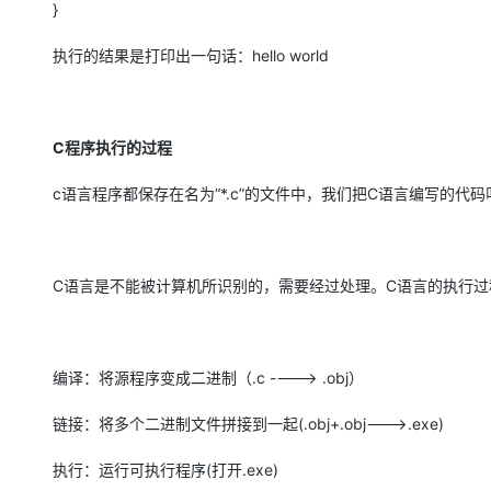
}
执行的结果是打印出一句话：
hello world
C
程序执行的过程
c语言程序都保存在名为“
*.c
”的文件中，我们把
C
语言编写的代码
C语言是不能被计算机所识别的，需要经过处理。
C
语言的执行过
编译：将源程序变成二进制（
.c ----> .obj
）
链接：将多个二进制文件拼接到一起
(.obj+.obj--->.exe)
执行：运行可执行程序
(
打开
.exe)