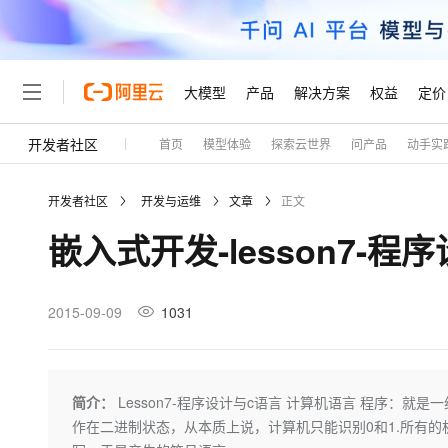
大模型
产品
解决方案
权益
定价
开发者社区
首页
模型体验
探索云世界
问产品
动手实
大模型
产品
解决方案
权益
定价
云市场
伙伴
服务
了解阿里云
精选产品
精选解决方案
普惠上云
产品定价
精选商城
成为销售伙伴
售前咨询
为什么选择阿里云
千问AI平台
开发者社区
开发与运维
文章
正文
了解云产品的定价详情
大模型服务平台百炼
睿译宝，AI翻译排版一
普惠上云 官方力荐
分销伙伴
在线服务
网站建设
什么是云计算
大
嵌入式开发-lesson7-程
大模型服务与应用平台
上传文档即自动完成翻译和
云服务器38元/年起，超
咨询伙伴
多端小程序
技术领先
云上成本管理
售后服务
轻量应用服务器
GLM-5.2：长任务时代
官方推荐返现计划
大模型
精选产品
精选解决方案
Salesforce 国际版订阅
稳定可靠
管理和优化成本
推荐新用户得奖励，单订单
销售伙伴合作计划
2015-09-09
1031
自助服务
友盟天域
安全合规
人工智能与机器学习
AI
文本生成
云数据库 RDS
Hermes Agent，打造
云工开物
无影生态合作计划
在线服务
观测云
分析师报告
自主进化，持久记忆，越用
高校专属算力普惠，学生认
计算
互联网应用开发
Qwen3.8-Max
HOT
Salesforce On Alibaba C
工单服务
Tuya 物联网平台阿里云
研究报告与白皮书
人工智能平台 PAI
快速拥有专属 OpenClaw
简介：
Lesson7-程序设计与c语言 计算机语言 程序：就
大模
Consulting Partner 合
大数据
容器
智能体时代全能旗舰模型
免费试用
短信专区
一站式AI开发、训练和推
作在二进制状态，从本质上说，计算机只能识别0和1.所有的
蓝凌 OA
AI 大模型销售与服务生
现代化应用