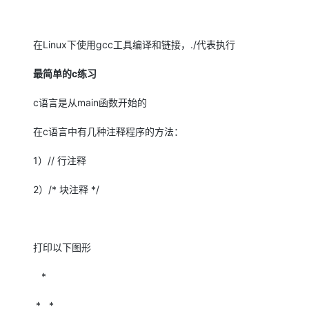
在
Linux
下使用
gcc
工具编译和链接，
./
代表执行
最简单的
c
练习
c语言是从
main
函数开始的
在
c
语言中有几种注释程序的方法：
1）
//
行注释
2）
/*
块注释
*/
打印以下图形
*
* *