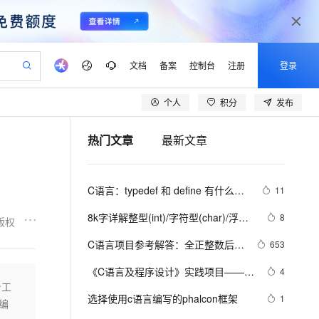
文档
备案
控制台
注册
登录
个人
积分
发布
验
作计划
器
AI 活动
专业服务
服务伙伴合作计划
开发者社区
加入我们
产品动态
服务平台百炼
阿里云 OPC 创新助力计划
热门文章
最新文章
一站式生成采购清单，支持单品或批量购买
可编辑精美 PPT 文稿
S产品伙伴计划（繁花）
峰会
CS
造的大模型服务与应用开发平台
Agency Agents：拥有专属领域专家
AI 生产力先锋
Al MaaS 服务伙伴赋能合作
域名
博文
Careers
至高可申请百万元
Qwen3.8-Max 模型上线
 轻松生成专业的 PPT
开启高性价比 AI 编程新体验
弹性可伸缩的云计算服务
先锋实践拓展 AI 生产力的边界
多领域专家智能体,一键组建 AI 虚拟交付团队
Token 补贴，五大权
计划
海大会
伙伴信用分合作计划
商标
问答
社会招聘
C语言：typedef 和 define 有什么区
11
益加速 OPC 成功
帕鲁游戏服务器
SS
HappyHorse 打造一站式影视创作平台
飞天发布时刻
HOT
Open Search 向量检索版支
划
备案
电子书
校园招聘
别
联机服务器，轻松开启游戏
视频创作，一键激活电商全链路生产力
稳定、安全、高性价比、高性能的云存储服务
所见，即是所愿
持视频检索 Pipeline 功能
可视化编排打通从文字构思到成片全链路闭环
更多支持
8k字详解整型(int)/字符型(char)/浮点
8
版权
划
公司注册
镜像站
视频生成
语音识别与合成
型(float)/有符号(signed)/无符号
 智能体与工作流应用
漫剧工坊：一站式动画创作平台
AI 实训营
应用身份服务 (IDaaS)
C语言项目参考解答：全正整数后再
653
合作伙伴培训与认证
(unsigned)数据在内存中的存储【程
划
上云迁移
站生成，高效打造优质广告素材
全接入的云上超级电脑
通过阿里云百炼高效搭建AI应用,助力高效开发
快速生产连贯的高质量长漫剧
从基础到进阶，Agent 创客手把手教你
OpenClaw 管理能力上线
计算
lScope
序员内功修炼/C语言】
我要反馈
e-1.1-T2V
Qwen3-TTS-Flash
《C语言及程序设计》实践项目——输
4
查询合作伙伴
n Alibaba Cloud ISV 合作
代维服务
建企业门户网站
10 分钟搭建微信、支付宝小程序
身工
MaxCompute MaxFrame 提
出小星星
畅细腻的高质量视频
离线语音合成大模型，多语言方言自适应，低延迟高稳定
创新加速
选择使用c语言编写的phalcon框架
ope
登录合作伙伴管理后台
1
我要建议
站，无忧落地极速上线
以可视化方式快速构建移动和 PC 门户网站
国内短信简单易用，安全可靠，秒级触达，全球覆盖200+国家和地区。
高效部署网站，快速应用到小程序
供自动弹性内存功能
编