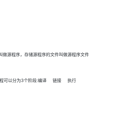
叫做源程序，存储源程序的文件叫做源程序文件
程可以分为
3
个阶段
:
编译 链接 执行