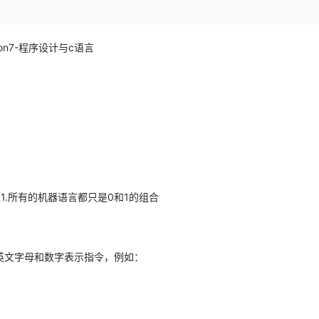
Deepseek-v4-pro
HappyHors
同享
万小智 AI 建站低至 15元/月
Qoder CN
AI 短剧/漫剧
云原生数据库 
快递物流查询
WordPress
成为服务伙
高校合作
点，立即开启云上创新
覆盖公网/内网、递归/权威、移动APP等全场景解析服务
送.CN域名，送备案服务码
基于千问大模型等，支持代码智能生成、研发智能问答
AI助力短剧
态智能体模型
旗舰 MoE 大模型，百万上下文与顶尖推理能力
图生视频，流
Ubuntu
服务生态伙伴
son7-程序设计与
c
语言
云工开物
企业应用
Works
Night Plan 支持 Qwen 3.8-Max
云原生大数据计算服务 MaxCompute
AI 办公
容器服务 Kub
NEW
GLM-5.2
Wan2.7-T
Red Hat
30+ 款产品免费体验
Data Agent 驱动的一站式 Data+AI 开发治理平台
夜间 5 折，Qwen/Meoo/TokenPlan 客户专享
面向分析的企业级SaaS模式云数据仓库
AI智能应用
提供一站式管
科研合作
视觉 Coding、空间感知、多模态思考等全面升级
1M上下文，专为长程任务能力而生
ERP
堂（旗舰版）
SUSE
智能客服
CRM
防护产品
2个月
自动承接线索
建站小程序
OA 办公系统
AI 应用构建
大模型原生
力提升
财税管理
模板建站
Qoder
大模型服务平台百炼-应用模版
HOT
NEW
面向真实软件
个人版上线、团队版降价；千问3.8-Max首发发尝鲜
丰富多元化的应用模版和解决方案
400电话
定制建站
和
1.
所有的机器语言都只是
0
和
1
的组合
万有无界
大模型服务平台百炼-智能体
方案
广告营销
模板小程序
的模型效果
灵活可视化地构建企业级 Agent
定制小程序
秒悟
人工智能平台 PAI
英文字母和数字表示指令，例如：
APP 开发
云端极速 AI 
新一代 AI 视频生成模型，深度适配广告营销等场景
AI Native 的算法工程平台，一站式完成建模、训练、推理服务部署
建站系统