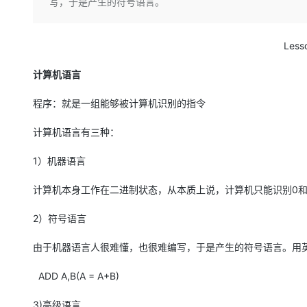
存储
天池大赛
写，于是产生的符号语言。
Qwen3.7-Plus
云解析DNS
解决方案免费试用 新老
电子合同
最高领取价值200元试用
能看、能想、能动手的多模
安全
网络与CDN
AI 算法大赛
畅捷通
Les
大数据开发治理平台 Data
AI 产品 免费试用
网络
安全
云开发大赛
Qwen3-VL-Plus
Tableau 订阅
1亿+ 大模型 tokens 和 
计算机语言
可观测
入门学习赛
中间件
AI空中课堂在线直播课
云防火墙
140+云产品 免费试用
程序：就是一组能够被计算机识别的指令
上云与迁云
云原生的云上边界网络安全
产品新客免费试用，最长1
数据库
生态解决方案
大模型服务
计算机语言有三种：
企业出海
大模型ACA认证体验
大数据计算
助力企业全员 AI 认知与能
行业生态解决方案
千问AI平台-Token Plan
1）机器语言
政企业务
媒体服务
开发者生态解决方案
计算机本身工作在二进制状态，从本质上说，计算机只能识别
0
企业服务与云通信
千问AI平台-模型体验
AI 开发和 AI 应用解决
2）符号语言
在线体验全尺寸、多种模态
域名与网站
Happy 系列大模型
由于机器语言人很难懂，也很难编写，于是产生的符号语言。用
终端用户计算
ADD A,B(A = A+B)
Serverless
3)高级语言
开发工具