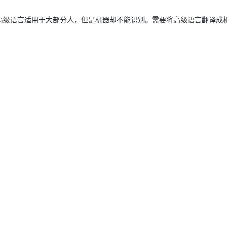
高级语言适用于大部分人，但是机器却不能识别。需要将高级语言翻译成
AI 应用
10分钟微调：让0.6B模型媲美235B模
多模态数据信
型
依托云原生高可用架构,实现Dify私有化部署
用1%尺寸在特定领域达到大模型90%以上效果
一个 AI 助手
超强辅助，Bol
即刻拥有 DeepSeek-R1 满血版
在企业官网、通讯软件中为客户提供 AI 客服
多种方案随心选，轻松解锁专属 DeepSeek