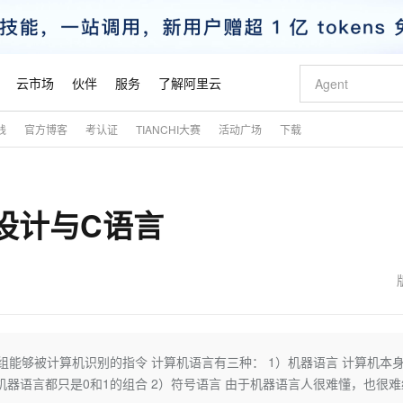
云市场
伙伴
服务
了解阿里云
践
官方博客
考认证
TIANCHI大赛
活动广场
下载
AI 特惠
数据与 API
成为产品伙伴
企业增值服务
最佳实践
价格计算器
AI 场景体
基础软件
产品伙伴合
阿里云认证
市场活动
配置报价
大模型
自助选配和估算价格
步到位
智启 AI 普惠权益
产品生态集成认证中心
企业支持计划
云上春晚
域名与网站
Qwen Audio：打造专属 AI 语音助手
千问官方 MaaS 平台，为开发者和 Agent 而生，新用户赠送 1 亿 + tokens 额度
一句话生成原生
AI Coding
阿里云Maa
2026 阿里云
云服务器 E
为企业打
数据集
Windows
大模型认证
模型
NEW
NEW
序设计与C语言
格式还原
值低价云产品抢先购
至高享 1亿+免费 tokens，加速 Al 应用落地
提供智能易用的域名与建站服务
Qwen-Audio-3.0-Realtime 端到端实时语音角色扮演
输入一句话想法,
智能编程，一键
安全可靠、
产品生态伙伴
专家技术服务
云上奥运之旅
弹性计算合作
阿里云中企出
手机三要素
宝塔 Linux
全部认证
价格优势
开源旗舰模型
即刻拥有 DeepSeek-V4-Pro
阿里云 OPC 创新助力计划
千问大模型
一键部署幻兽
AI 电商营销
对象存储 O
大模型
产品生态伙伴工作台
企业增值服务台
云栖战略参考
云存储合作计
云栖大会
身份实名认证
CentOS
训练营
推动算力普惠，释放技术红利
最高返9万
真正可用的 1M 上下文,一次完成代码全链路开发
快速构建应用程序和网站，即刻迈出上云第一步
轻松解锁专属 DeepSeek-V4-Pro
至高百万元 Token 补贴，加速一人公司成长
多元化、高性能、安全可靠的大模型服务
一键购买专属
从图文生成到
云上的中国
数据库合作计
活动全景
短信
Docker
图片和
自进化智能体
5 分钟轻松部署专属 QwenPaw
Token Plan 模型订阅计划
数字证书管理服务（原SSL证书）
高效搭建 AI
AI 广告创作
无影云电脑
企业成长
NEW
HOT
信息公告
看见新力量
云网络合作计
OCR 文字识别
JAVA
越聪明
证享300元代金券
全托管，含MySQL、PostgreSQL、SQL Server、MariaDB多引擎
Qwen3.8-Max 首发尝鲜，限时加量 10 倍，夜间低至2折
实现全站HTTPS，呈现可信的WEB访问
从聊天伙伴进化为能主动干活的本地数字员工
图文、视频一
随时随地安
魔搭 Mode
Kimi-K3
HappyHors
NEW
loud
服务实践
官网公告
金融模力时刻
Salesforce O
版
发票查验
全能环境
Claude Code + GStack 打造工程团队
千问办公，限时限量积分加倍
Qoder
低代码高效构
AI 建站
短信服务
是一组能够被计算机识别的指令 计算机语言有三种： 1）机器语言 计算机本
型
NEW
作计划
Kimi 最新旗舰模型，长程编程与推理利器
让文字生成流
计划
创新中心
魔搭 ModelSc
健康状态
理服务
让AI从“聊天伙伴”进化为能干活的“数字员工”
安装技能 GStack，拥有专属 AI 工程团队
你的AI工作搭子，覆盖日常办公高频场景
面向真实软件的智能体编程平台
0 代码专业建
机器语言都只是0和1的组合 2）符号语言 由于机器语言人很难懂，也很难
客户案例
天气预报查询
操作系统
态合作计划