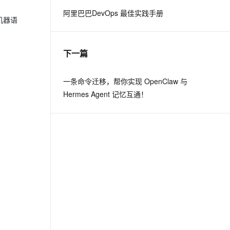
阿里巴巴DevOps 最佳实践手册
机器语
息提取
与 AI 智能体进行实时音视频通话
从文本、图片、视频中提取结构化的属性信息
构建支持视频理解的 AI 音视频实时通话应用
下一篇
t.diy 一步搞定创意建站
构建大模型应用的安全防护体系
通过自然语言交互简化开发流程,全栈开发支持
通过阿里云安全产品对 AI 应用进行安全防护
一条命令迁移，帮你实现 OpenClaw 与
Hermes Agent 记忆互通！