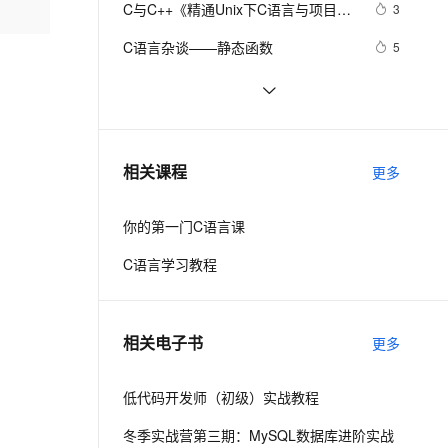
安全
C与C++《精通Unix下C语言与项目实
我要投诉
e-1.1-I2V
Cosyvoice-V3-Flash
3
PolarDB
上云场景组合购
Milvus 弹性伸缩功能新增节
伴
践》读书笔记（8）
漫剧创作，剧本、分镜、视频高效生成
100%兼容MySQL、PostgreSQL，兼容Oracle，支持集中和分布式
覆盖90%+业务场景，专享组合折扣价
点支持范围
畅自然，细节丰富
高表现力语音合成大模型，语音克隆听感自然
VPN
C语言杂谈——静态函数
5
ernetes 版 ACK
云聚AI 严选权益
AI 原生数据库服务发布
SSL 证书
C语言例题5：
685
2V
Fun-ASR
，一键激活高效办公新体验
理容器应用的 K8s 服务
精选AI产品，从模型到应用全链提效
Agent 数据网关
文戏情感细腻自然，动作戏激烈拳拳到肉，实现更强表演能力
支持中英文自由切换，具备更强的噪声鲁棒性
堡垒机
【C语言程序设计——函数】分数数
11
AI 用量加速计划
云原生数据库 PolarDB
列求和1（头歌实践教学平台习题）
防火墙
、识别商机，让客服更高效、服务更出色。
【C语言基础篇】scanf（）函数详解
新老同享，达量后返
Agentic Database 发布
7
相关课程
【合集】
更多
主机安全
应用
你的第一门C语言课
千问办公
NEW
AI 应用及服务市场
的智能体编程平台
一站式AI生产力平台
C语言学习教程
AI 应用
伶鹊
企业级人与Agent协作平台，接入和调度多个数字员工
智能客服平台，对话机器人、对话分析、智能外呼
大模型
相关电子书
更多
大模型服务平台百炼 - 全妙
自然语言处理
应用创作平台
多模态内容创作工具，已接入 DeepSeek
低代码开发师（初级）实战教程
数据标注
机器学习
冬季实战营第三期：MySQL数据库进阶实战