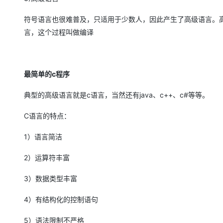
大模型解决方案
符号语言也很难普及，只适用于少数人，因此产生了高级语言。
迁移与运维管理
快速部署 Dify，高效搭建 
言，这个过程叫做编译
专有云
10 分钟在聊天系统中增加
最简单的
c
程序
典型的高级语言就是
c
语言，当然还有
java
、
c++
、
c#
等等。
C语言的特点：
1）语言简洁
2）运算符丰富
3）数据类型丰富
4）有结构化的控制语句
5）语法限制不严格