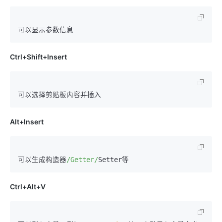
Ctrl+Shift+Insert
Alt+Insert
可以生成构造器
/Getter/
Ctrl+Alt+V