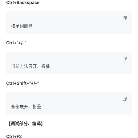
Ctrl+Backspace
Ctrl+”+/-”
Ctrl+Shift+”+/-”
【调试部分、编译】
Ctrl+F2