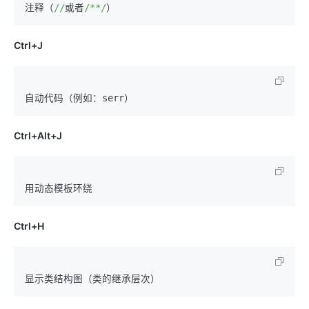
注释（
//
或者
/**/
Ctrl+J
Ctrl+Alt+J
Ctrl+H