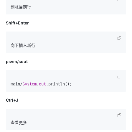
Shift+Enter
psvm/sout
main/
System
.
out
Ctrl+J