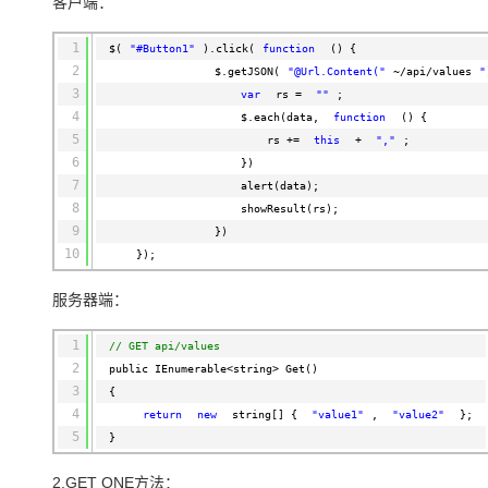
客户端：
1
$(
"#Button1"
).click(
function
() {
2
$.getJSON(
"@Url.Content("
~/api/values
"
3
var
rs =
""
;
4
$.each(data,
function
() {
5
rs +=
this
+
","
;
6
})
7
alert(data);
8
showResult(rs);
9
})
10
});
服务器端：
1
// GET api/values
2
public IEnumerable<string> Get()
3
{
4
return
new
string[] {
"value1"
,
"value2"
};
5
}
2.GET ONE方法：