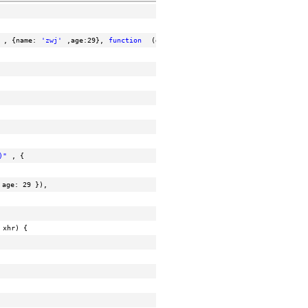
, {name:
'zwj'
,age:29},
function
(data) {
)"
, {
 age: 29 }),
 xhr) {