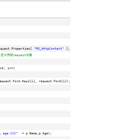
equest.Properties[
"MS_HttpContext"
];
//获取传统context
/定义传统request对象
nt; i++)
equest.Form.Keys[i], request.Form[i]);
}，age:{1}"
+ p.Name,p.Age);