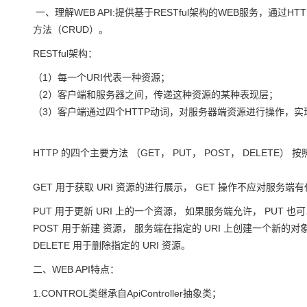
存储
天池大赛
Qwen3.7-Plus
云解析DNS
解决方案免费试用 新老
电子合同
一、理解WEB API:提供基于RESTful架构的WEB服务，通过HT
最高领取价值200元试用
能看、能想、能动手的多模
安全
网络与CDN
方法（CRUD）。
AI 算法大赛
畅捷通
大数据开发治理平台 Data
AI 产品 免费试用
网络
RESTful架构：
安全
云开发大赛
Qwen3-VL-Plus
Tableau 订阅
1亿+ 大模型 tokens 和 
（1）每一个URI代表一种资源；
可观测
入门学习赛
中间件
AI空中课堂在线直播课
云防火墙
140+云产品 免费试用
（2）客户端和服务器之间，传递这种资源的某种表现层；
上云与迁云
云原生的云上边界网络安全
产品新客免费试用，最长1
数据库
（3）客户端通过四个HTTP动词，对服务器端资源进行操作，实
生态解决方案
大模型服务
企业出海
大模型ACA认证体验
大数据计算
助力企业全员 AI 认知与能
HTTP 的四个主要方法 （GET， PUT， POST， DELETE）
行业生态解决方案
千问AI平台-Token Plan
政企业务
媒体服务
开发者生态解决方案
GET 用于获取 URI 资源的进行展示， GET 操作不应对服务端
企业服务与云通信
千问AI平台-模型体验
AI 开发和 AI 应用解决
PUT 用于更新 URI 上的一个资源， 如果服务端允许， PUT
在线体验全尺寸、多种模态
域名与网站
POST 用于新建 资源， 服务端在指定的 URI 上创建一个新
Happy 系列大模型
DELETE 用于删除指定的 URI 资源。
终端用户计算
二、WEB API特点：
Serverless
1.CONTROL类继承自ApiController抽象类；
开发工具