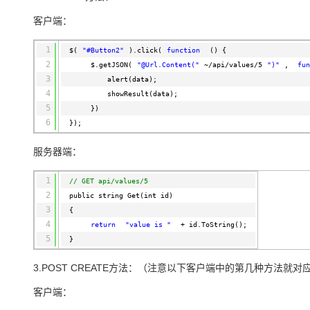
客户端：
1
$(
"#Button2"
).click(
function
() {
2
$.getJSON(
"@Url.Content("
~/api/values/5
")"
,
fun
3
alert(data);
4
showResult(data);
5
})
6
});
服务器端：
1
// GET api/values/5
2
public string Get(int id)
3
{
4
return
"value is "
+ id.ToString();
5
}
3.POST CREATE方法：（注意以下客户端中的第几种方法就
客户端：