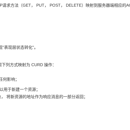
Deepseek-v4-pro
HappyHors
同享
万小智 AI 建站低至 15元/月
Qoder CN
AI 短剧/漫剧
云原生数据库 
快递物流查询
WordPress
TP请求方法（GET， PUT， POST， DELETE）映射到服务器端相应的AC
成为服务伙
高校合作
点，立即开启云上创新
覆盖公网/内网、递归/权威、移动APP等全场景解析服务
送.CN域名，送备案服务码
基于千问大模型等，支持代码智能生成、研发智能问答
AI助力短剧
态智能体模型
旗舰 MoE 大模型，百万上下文与顶尖推理能力
图生视频，流
Ubuntu
服务生态伙伴
云工开物
企业应用
Works
Night Plan 支持 Qwen 3.8-Max
云原生大数据计算服务 MaxCompute
AI 办公
容器服务 Kub
NEW
GLM-5.2
Wan2.7-T
Red Hat
30+ 款产品免费体验
Data Agent 驱动的一站式 Data+AI 开发治理平台
夜间 5 折，Qwen/Meoo/TokenPlan 客户专享
面向分析的企业级SaaS模式云数据仓库
AI智能应用
提供一站式管
科研合作
视觉 Coding、空间感知、多模态思考等全面升级
1M上下文，专为长程任务能力而生
ERP
堂（旗舰版）
SUSE
智能客服
CRM
防护产品
2个月
自动承接线索
现"表现层状态转化"。
建站小程序
OA 办公系统
AI 应用构建
大模型原生
力提升
 按照下列方式映射为 CURD 操作：
财税管理
模板建站
Qoder
大模型服务平台百炼-应用模版
HOT
NEW
面向真实软件
个人版上线、团队版降价；千问3.8-Max首发发尝鲜
丰富多元化的应用模版和解决方案
400电话
定制建站
有任何影响；
万有无界
大模型服务平台百炼-智能体
方案
广告营销
模板小程序
 也可以用于新建一个资源；
的模型效果
灵活可视化地构建企业级 Agent
定制小程序
的对象， 将新资源的地址作为响应消息的一部分返回；
秒悟
人工智能平台 PAI
APP 开发
云端极速 AI 
新一代 AI 视频生成模型，深度适配广告营销等场景
AI Native 的算法工程平台，一站式完成建模、训练、推理服务部署
建站系统