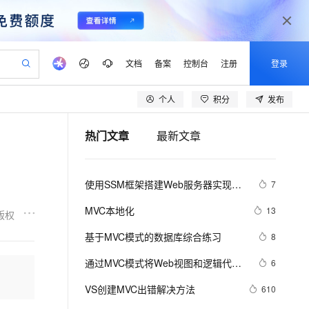
文档
备案
控制台
注册
登录
个人
积分
发布
验
作计划
器
AI 活动
专业服务
服务伙伴合作计划
开发者社区
加入我们
产品动态
服务平台百炼
阿里云 OPC 创新助力计划
热门文章
最新文章
一站式生成采购清单，支持单品或批量购买
io：打造专属 AI 语音助手
S产品伙伴计划（繁花）
峰会
CS
造的大模型服务与应用开发平台
一句话生成原生可编辑精美 PPT 文稿
AI 生产力先锋
Al MaaS 服务伙伴赋能合作
域名
博文
Careers
至高可申请百万元
Qwen3.8-Max 模型上线
开启高性价比 AI 编程新体验
弹性可伸缩的云计算服务
Qwen-Audio-3.0-Realtime 端到端实时语音角色扮演
输入一句话想法, 轻松生成专业的 PPT
先锋实践拓展 AI 生产力的边界
Token 补贴，五大权
计划
海大会
伙伴信用分合作计划
商标
问答
社会招聘
使用SSM框架搭建Web服务器实现登
7
益加速 OPC 成功
eek-V4-Pro
SS
一键部署幻兽帕鲁游戏服务器
飞天发布时刻
HOT
Open Search 向量检索版支
划
备案
电子书
校园招聘
录功能(Spring+SpringMVC+Mybatis)
pSeek-V4-Pro
视频创作，一键激活电商全链路生产力
稳定、安全、高性价比、高性能的云存储服务
一键购买专属联机服务器，轻松开启游戏
所见，即是所愿
持视频检索 Pipeline 功能
更多支持
MVC本地化
13
版权
划
公司注册
镜像站
视频生成
语音识别与合成
专属 QwenPaw
漫剧工坊：一站式动画创作平台
AI 实训营
HOT
应用身份服务 (IDaaS)
基于MVC模式的数据库综合练习
8
合作伙伴培训与认证
划
上云迁移
站生成，高效打造优质广告素材
全接入的云上超级电脑
从聊天伙伴进化为能主动干活的本地数字员工
快速生产连贯的高质量长漫剧
从基础到进阶，Agent 创客手把手教你
OpenClaw 管理能力上线
lScope
我要反馈
e-1.1-T2V
Qwen3-TTS-Flash
通过MVC模式将Web视图和逻辑代码
6
查询合作伙伴
n Alibaba Cloud ISV 合作
代维服务
建企业门户网站
10 分钟搭建微信、支付宝小程序
MaxCompute MaxFrame 提
分离
畅细腻的高质量视频
离线语音合成大模型，多语言方言自适应，低延迟高稳定
创新加速
VS创建MVC出错解决方法
ope
登录合作伙伴管理后台
610
我要建议
站，无忧落地极速上线
以可视化方式快速构建移动和 PC 门户网站
国内短信简单易用，安全可靠，秒级触达，全球覆盖200+国家和地区。
高效部署网站，快速应用到小程序
供自动弹性内存功能