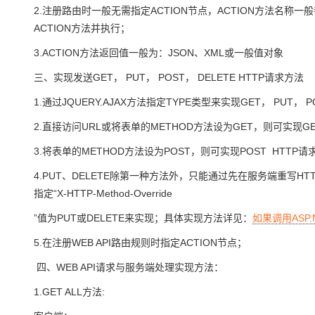
大模型解决方案
2.注册路由时一般无需指定ACTION节点，ACTION方法名称
迁移与运维管理
ACTION方法并执行；
快速部署 Dify，高效搭建 
3.ACTION方法返回值一般为：JSON、XML或一般值对象
专有云
三、实现发送GET， PUT， POST， DELETE HTTP请求方法
10 分钟在聊天系统中增加
1.通过JQUERY.AJAX方法指定TYPE类型来实现GET， PUT， P
2.直接访问URL或将表单的METHOD方法设为GET，则可实现GE
3.将表单的METHOD方法设为POST，则可实现POST HTTP
4.PUT、DELETE除第一种方法外，只能通过先在服务端重写HTT
指定“X-HTTP-Method-Override
”值为PUT或DELETE来实现；具体实现方法详见：
如果调用ASP.
5.在注册WEB API路由规则时指定ACTION节点；
四、WEB API请求与服务端处理实现方法：
1.GET ALL方法: