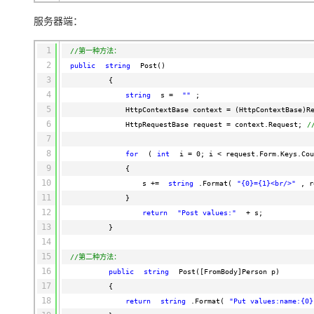
服务器端：
1
//第一种方法：
2
public
string
Post()
3
{
4
string
s =
""
;
5
HttpContextBase context = (HttpContextBase)R
6
HttpRequestBase request = context.Request;
/
7
8
for
(
int
i = 0; i < request.Form.Keys.Cou
9
{
10
s +=
string
.Format(
"{0}={1}<br/>"
, r
11
}
12
return
"Post values:"
+ s;
13
}
14
15
//第二种方法：
16
public
string
Post([FromBody]Person p)
17
{
18
return
string
.Format(
"Put values:name:{0