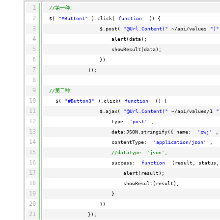
1
//第一种：
2
$(
"#Button1"
).click(
function
() {
3
$.post(
"@Url.Content("
~/api/values
")"
4
alert(data);
5
showResult(data);
6
})
7
});
8
9
//第二种：
10
$(
"#Button3"
).click(
function
() {
11
$.ajax(
"@Url.Content("
~/api/values/1
"
12
type:
'post'
,
13
data:JSON.stringify({ name:
'zwj'
,
14
contentType:
'application/json'
,
15
//dataType: 'json',
16
success:
function
(result, status,
17
alert(result);
18
showResult(result);
19
}
20
})
21
});