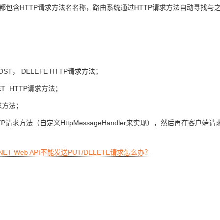
一般都包含HTTP请求方法名名称，路由系统通过HTTP请求方法自动寻找与
AI 应用
10分钟微调：让0.6B模型媲美235B模
多模态数据信
型
依托云原生高可用架构,实现Dify私有化部署
用1%尺寸在特定领域达到大模型90%以上效果
一个 AI 助手
超强辅助，Bol
即刻拥有 DeepSeek-R1 满血版
在企业官网、通讯软件中为客户提供 AI 客服
OST， DELETE HTTP请求方法；
多种方案随心选，轻松解锁专属 DeepSeek
T HTTP请求方法；
请求方法；
P请求方法（自定义HttpMessageHandler来实现），然后再在客户端
NET Web API不能发送PUT/DELETE请求怎么办？