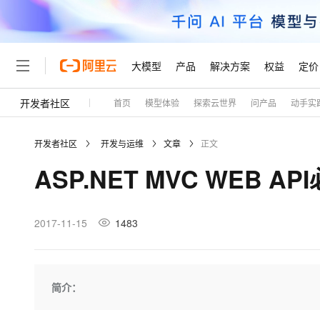
大模型
产品
解决方案
权益
定价
开发者社区
首页
模型体验
探索云世界
问产品
动手实
大模型
产品
解决方案
权益
定价
云市场
伙伴
服务
了解阿里云
精选产品
精选解决方案
普惠上云
产品定价
精选商城
成为销售伙伴
售前咨询
为什么选择阿里云
千问AI平台
开发者社区
开发与运维
文章
正文
了解云产品的定价详情
大模型服务平台百炼
千问办公，解锁你的工作
普惠上云 官方力荐
分销伙伴
在线服务
网站建设
什么是云计算
大
ASP.NET MVC WEB 
大模型服务与应用平台
企业级Agent产品，直接
云服务器38元/年起，超
咨询伙伴
多端小程序
技术领先
云上成本管理
售后服务
轻量应用服务器
Agency Agents：拥
官方推荐返现计划
大模型
精选产品
精选解决方案
Salesforce 国际版订阅
稳定可靠
管理和优化成本
推荐新用户得奖励，单订单
销售伙伴合作计划
2017-11-15
1483
自助服务
友盟天域
安全合规
人工智能与机器学习
AI
文本生成
云数据库 RDS
HappyHorse 打造一
云工开物
无影生态合作计划
在线服务
观测云
分析师报告
高校专属算力普惠，学生认
计算
互联网应用开发
Qwen3.8-Max
HOT
Salesforce On Alibaba C
工单服务
Tuya 物联网平台阿里云
研究报告与白皮书
人工智能平台 PAI
快速拥有专属 OpenClaw
简介：
大模
Consulting Partner 合
大数据
容器
智能体时代全能旗舰模型
免费试用
短信专区
一站式AI开发、训练和推
蓝凌 OA
AI 大模型销售与服务生
现代化应用