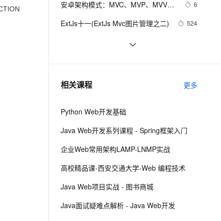
安全
安卓架构模式：MVC、MVP、MVVM
我要投诉
e-1.1-I2V
Cosyvoice-V3-Flash
6
PolarDB
上云场景组合购
Milvus 弹性伸缩功能新增节
TION
伴
及更多
漫剧创作，剧本、分镜、视频高效生成
100%兼容MySQL、PostgreSQL，兼容Oracle，支持集中和分布式
覆盖90%+业务场景，专享组合折扣价
点支持范围
畅自然，细节丰富
高表现力语音合成大模型，语音克隆听感自然
VPN
ExtJs十一(ExtJs Mvc图片管理之二)
524
ernetes 版 ACK
云聚AI 严选权益
AI 原生数据库服务发布
SSL 证书
【小家Spring】Spring MVC控制器中
6
2V
Fun-ASR
，一键激活高效办公新体验
理容器应用的 K8s 服务
精选AI产品，从模型到应用全链提效
Agent 数据网关
Handler的四种实现方式：
文戏情感细腻自然，动作戏激烈拳拳到肉，实现更强表演能力
支持中英文自由切换，具备更强的噪声鲁棒性
堡垒机
JSP中的MVC
3
Controller、HttpRequestHandler、
AI 用量加速计划
云原生数据库 PolarDB
防火墙
Servlet、@RequestMapping(中)
、识别商机，让客服更高效、服务更出色。
bboss mvc 对象自动转换为json响应
新老同享，达量后返
Agentic Database 发布
3
相关课程
更多
请求浅析
主机安全
应用
Python Web开发基础
千问办公
NEW
AI 应用及服务市场
的智能体编程平台
一站式AI生产力平台
Java Web开发系列课程 - Spring框架入门
AI 应用
伶鹊
企业Web常用架构LAMP-LNMP实战
企业级人与Agent协作平台，接入和调度多个数字员工
智能客服平台，对话机器人、对话分析、智能外呼
大模型
高校精品课-西安交通大学-Web 编程技术
大模型服务平台百炼 - 全妙
自然语言处理
Java Web项目实战 - 图书商城
应用创作平台
多模态内容创作工具，已接入 DeepSeek
数据标注
Java面试疑难点解析 - Java Web开发
机器学习