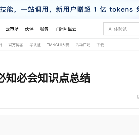
云市场
伙伴
服务
了解阿里云
践
官方博客
考认证
TIANCHI大赛
活动广场
下载
AI 特惠
数据与 API
成为产品伙伴
企业增值服务
最佳实践
价格计算器
AI 场景体
基础软件
产品伙伴合
阿里云认证
市场活动
配置报价
大模型
自助选配和估算价格
新方式
睿译宝，AI翻译排版一步到位
智启 AI 普惠权益
产品生态集成认证中心
企业支持计划
云上春晚
域名与网站
千问官方 MaaS 平台，为开发者和 Agent 而生，新用户赠送 1 亿 + tokens 额度
Qwen Aud
AI Coding
阿里云Maa
2026 阿里云
云服务器 E
为企业打
数据集
Windows
大模型认证
模型
NEW
NEW
API必知必会知识点总结
交付可用成果
值低价云产品抢先购
上传文档即自动完成翻译和格式还原
至高享 1亿+免费 tokens，加速 Al 应用落地
提供智能易用的域名与建站服务
智能编程，一键
安全可靠、
产品生态伙伴
专家技术服务
云上奥运之旅
弹性计算合作
阿里云中企出
手机三要素
宝塔 Linux
全部认证
价格优势
有专属领域专家
GLM-5.2：长任务时代开源旗舰模型
阿里云 OPC 创新助力计划
千问大模型
即刻拥有 DeepS
AI 电商营销
对象存储 O
大模型
产品生态伙伴工作台
企业增值服务台
云栖战略参考
云存储合作计
云栖大会
身份实名认证
CentOS
训练营
推动算力普惠，释放技术红利
最高返9万
多领域专家智能体,一键组建 AI 虚拟交付团队
快速构建应用程序和网站，即刻迈出上云第一步
至高百万元 Token 补贴，加速一人公司成长
多元化、高性能、安全可靠的大模型服务
真正可用的 1M 上下文,一次完成代码全链路开发
轻松解锁专属 Dee
从图文生成到
云上的中国
数据库合作计
活动全景
短信
Docker
图片和
站式影视创作平台
Hermes Agent，打造自进化智能体
Token Plan 模型订阅计划
数字证书管理服务（原SSL证书）
5 分钟轻松部署
AI 广告创作
无影云电脑
企业成长
NEW
信息公告
看见新力量
云网络合作计
OCR 文字识别
JAVA
证享300元代金券
可视化编排打通从文字构思到成片全链路闭环
全托管，含MySQL、PostgreSQL、SQL Server、MariaDB多引擎
自主进化，持久记忆，越用越聪明
Qwen3.8-Max 首发尝鲜，限时加量 10 倍，夜间低至2折
实现全站HTTPS，呈现可信的WEB访问
图文、视频一
随时随地安
魔搭 Mode
Kimi-K3
HappyHors
NEW
loud
服务实践
官网公告
金融模力时刻
Salesforce O
版
发票查验
全能环境
Claude Code + GStack 打造工程团队
千问办公，限时限量积分加倍
Qoder
低代码高效构
AI 建站
短信服务
型
NEW
作计划
Kimi 最新旗舰模型，长程编程与推理利器
让文字生成流
计划
创新中心
魔搭 ModelSc
健康状态
理服务
让AI从“聊天伙伴”进化为能干活的“数字员工”
安装技能 GStack，拥有专属 AI 工程团队
你的AI工作搭子，覆盖日常办公高频场景
面向真实软件的智能体编程平台
0 代码专业建
客户案例
天气预报查询
操作系统
态合作计划