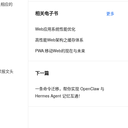
之相应的
相关电子书
更多
息提取
与 AI 智能体进行实时音视频通话
从文本、图片、视频中提取结构化的属性信息
构建支持视频理解的 AI 音视频实时通话应用
Web应用系统性能优化
t.diy 一步搞定创意建站
构建大模型应用的安全防护体系
高性能Web架构之缓存体系
通过自然语言交互简化开发流程,全栈开发支持
通过阿里云安全产品对 AI 应用进行安全防护
PWA:移动Web的现在与未来
请求报文头
下一篇
一条命令迁移，帮你实现 OpenClaw 与
Hermes Agent 记忆互通！