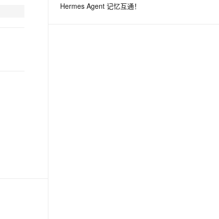
Hermes Agent 记忆互通！
息提取
与 AI 智能体进行实时音视频通话
从文本、图片、视频中提取结构化的属性信息
构建支持视频理解的 AI 音视频实时通话应用
t.diy 一步搞定创意建站
构建大模型应用的安全防护体系
通过自然语言交互简化开发流程,全栈开发支持
通过阿里云安全产品对 AI 应用进行安全防护