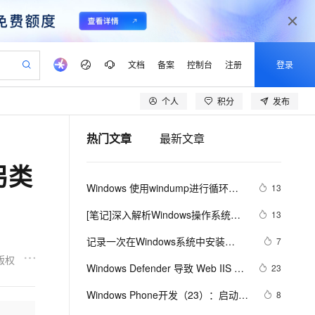
文档
备案
控制台
注册
登录
个人
积分
发布
验
作计划
器
AI 活动
专业服务
服务伙伴合作计划
开发者社区
加入我们
产品动态
服务平台百炼
阿里云 OPC 创新助力计划
热门文章
最新文章
一站式生成采购清单，支持单品或批量购买
可编辑精美 PPT 文稿
S产品伙伴计划（繁花）
峰会
CS
造的大模型服务与应用开发平台
Agency Agents：拥有专属领域专家
AI 生产力先锋
Al MaaS 服务伙伴赋能合作
域名
博文
Careers
至高可申请百万元
Qwen3.8-Max 模型上线
的另类
 轻松生成专业的 PPT
开启高性价比 AI 编程新体验
弹性可伸缩的云计算服务
先锋实践拓展 AI 生产力的边界
多领域专家智能体,一键组建 AI 虚拟交付团队
Token 补贴，五大权
计划
海大会
伙伴信用分合作计划
商标
问答
社会招聘
Windows 使用windump进行循环抓
13
益加速 OPC 成功
帕鲁游戏服务器
SS
HappyHorse 打造一站式影视创作平台
飞天发布时刻
HOT
Open Search 向量检索版支
划
备案
电子书
校园招聘
包
联机服务器，轻松开启游戏
视频创作，一键激活电商全链路生产力
稳定、安全、高性价比、高性能的云存储服务
所见，即是所愿
持视频检索 Pipeline 功能
可视化编排打通从文字构思到成片全链路闭环
更多支持
[笔记]深入解析Windows操作系统
13
划
公司注册
镜像站
视频生成
语音识别与合成
《四》管理机制（一）
 智能体与工作流应用
漫剧工坊：一站式动画创作平台
AI 实训营
应用身份服务 (IDaaS)
记录一次在Windows系统中安装
7
合作伙伴培训与认证
划
上云迁移
站生成，高效打造优质广告素材
全接入的云上超级电脑
通过阿里云百炼高效搭建AI应用,助力高效开发
快速生产连贯的高质量长漫剧
从基础到进阶，Agent 创客手把手教你
OpenClaw 管理能力上线
Kibana可视化控制台
版权
lScope
我要反馈
e-1.1-T2V
Qwen3-TTS-Flash
Windows Defender 导致 Web IIS 服
23
查询合作伙伴
n Alibaba Cloud ISV 合作
代维服务
建企业门户网站
10 分钟搭建微信、支付宝小程序
MaxCompute MaxFrame 提
务异常停止排查
畅细腻的高质量视频
离线语音合成大模型，多语言方言自适应，低延迟高稳定
创新加速
Windows Phone开发（23）：启动器
ope
登录合作伙伴管理后台
8
我要建议
站，无忧落地极速上线
以可视化方式快速构建移动和 PC 门户网站
国内短信简单易用，安全可靠，秒级触达，全球覆盖200+国家和地区。
高效部署网站，快速应用到小程序
供自动弹性内存功能
与选择器之CameraCaptureTask和