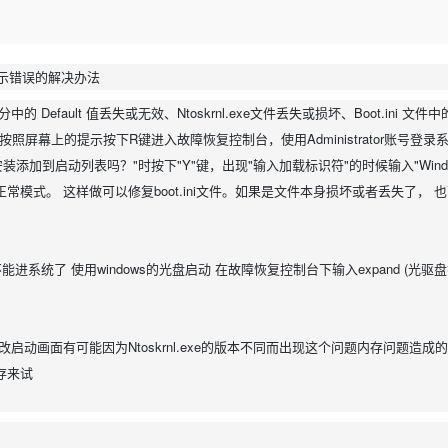
Deepseek-v4-pro
HappyHors
同享
万小智 AI 建站低至 15元/月
Qoder CN
AI 短剧/漫剧
云原生数据库 
快递物流查询
WordPress
成为服务伙
高校合作
点，立即开启云上创新
覆盖公网/内网、递归/权威、移动APP等全场景解析服务
送.CN域名，送备案服务码
基于千问大模型等，支持代码智能生成、研发智能问答
AI助力短剧
态智能体模型
旗舰 MoE 大模型，百万上下文与顶尖推理能力
图生视频，流
Ubuntu
服务生态伙伴
云工开物
企业应用
Works
Night Plan 支持 Qwen 3.8-Max
云原生大数据计算服务 MaxCompute
AI 办公
容器服务 Kub
提示错误的解决办法
NEW
GLM-5.2
Wan2.7-T
Red Hat
30+ 款产品免费体验
Data Agent 驱动的一站式 Data+AI 开发治理平台
夜间 5 折，Qwen/Meoo/TokenPlan 客户专享
面向分析的企业级SaaS模式云数据仓库
AI智能应用
提供一站式管
科研合作
部分中的 Default 值丢失或无效、Ntoskrnl.exe文件丢失或损坏、Boot.ini 文
视觉 Coding、空间感知、多模态思考等全面升级
1M上下文，专为长程任务能力而生
ERP
堂（旗舰版）
SUSE
智能客服
照屏幕上的提示按下R键进入故障恢复控制台，使用Administrator账号登录
CRM
防护产品
2个月
自动承接线索
"将安装添加到启动列表吗？"时按下"Y"键，出现"输入加载标识符"的时候输入"Windo
建站小程序
OA 办公系统
AI 应用构建
大模型原生
常模式。 这样做可以修复boot.ini文件。如果是文件本身损坏或者丢失了， 
力提升
财税管理
模板建站
Qoder
大模型服务平台百炼-应用模版
HOT
NEW
面向真实软件
个人版上线、团队版降价；千问3.8-Max首发发尝鲜
丰富多元化的应用模版和解决方案
400电话
定制建站
进系统了 使用windows的光盘启动 在故障恢复控制台下输入expand (光驱盘符):
万有无界
大模型服务平台百炼-智能体
方案
广告营销
模板小程序
的模型效果
灵活可视化地构建企业级 Agent
定制小程序
画面 修改启动画面有可能因为Ntoskrnl.exe的版本不同而出现这个问题内存问题造成
秒悟
人工智能平台 PAI
APP 开发
存来试
云端极速 AI 
新一代 AI 视频生成模型，深度适配广告营销等场景
AI Native 的算法工程平台，一站式完成建模、训练、推理服务部署
建站系统