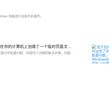
windows 电脑进行远程开机操作。
“由于启动计算机时出现了页面文件配置问题，Windows在你的计算机上创建了一个临时页面文件。。。”的问题解决
本文主要介绍了因清理电脑垃圾文件时误删虚拟内存导致的Windows页面文件配置问题，并提供了详细的解决步骤。问题表现为开机后出现临时页面文件创建的提示弹窗。解决方法包括通过控制面板或快捷键进入高级系统设置，进而调整虚拟内存设置：进入性能选项中的虚拟内存栏，选择自动管理所有驱动器的分页文件大小，最后确认并重启计算机以恢复正常运行。