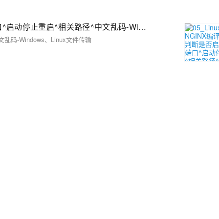
05_Linux基础-NGINX编译安装^判断是否启动^修改端口^启动停止重启^相关路径^中文乱码-Windows、Linux文件传输
-Windows、Linux文件传输