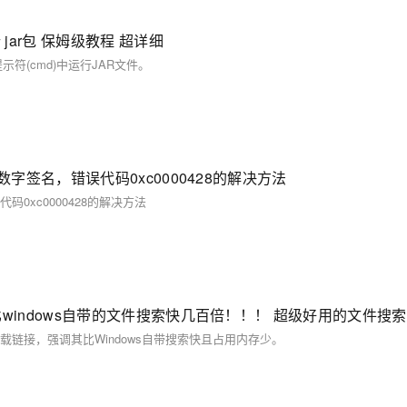
 jar包 保姆级教程 超详细
符(cmd)中运行JAR文件。
证其数字签名，错误代码0xc0000428的解决方法
代码0xc0000428的解决方法
下载链接，强调其比Windows自带搜索快且占用内存少。