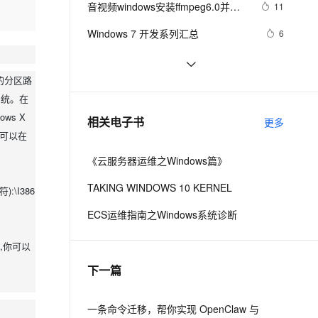
安全
音视频windows安装ffmpeg6.0并使
我要投诉
e-1.1-I2V
Cosyvoice-V3-Flash
11
PolarDB
上云场景组合购
Milvus 弹性伸缩功能新增节
PhotoChooserTask
伴
用vs调试源码笔记
漫剧创作，剧本、分镜、视频高效生成
100%兼容MySQL、PostgreSQL，兼容Oracle，支持集中和分布式
覆盖90%+业务场景，专享组合折扣价
点支持范围
畅自然，细节丰富
高表现力语音合成大模型，语音克隆听感自然
VPN
Windows 7 开发系列汇总
6
ernetes 版 ACK
云聚AI 严选权益
AI 原生数据库服务发布
SSL 证书
《101 Windows Phone 7 Apps》读书
3
2V
Fun-ASR
，一键激活高效办公新体验
理容器应用的 K8s 服务
精选AI产品，从模型到应用全链提效
Agent 数据网关
笔记-BABY MILESTONES
件中的分区路
文戏情感细腻自然，动作戏激烈拳拳到肉，实现更强表演能力
支持中英文自由切换，具备更强的噪声鲁棒性
堡垒机
操作主机 Infrastructure Master[为企
7
AI 用量加速计划
系统。在
云原生数据库 PolarDB
业维护windows server 2008系列八]
防火墙
、识别商机，让客服更高效、服务更出色。
新版Maps for Windows 10可更轻松
新老同享，达量后返
Agentic Database 发布
5
ws X
相关电子书
更多
驾驭复杂路径
主机安全
应用
也可以在
《云服务器运维之Windows篇》
千问办公
NEW
AI 应用及服务市场
的智能体编程平台
一站式AI生产力平台
TAKING WINDOWS 10 KERNEL
\I386
AI 应用
伶鹊
ECS运维指南之Windows系统诊断
企业级人与Agent协作平台，接入和调度多个数字员工
智能客服平台，对话机器人、对话分析、智能外呼
大模型
的,你可以
大模型服务平台百炼 - 全妙
自然语言处理
下一篇
应用创作平台
多模态内容创作工具，已接入 DeepSeek
数据标注
机器学习
一条命令迁移，帮你实现 OpenClaw 与