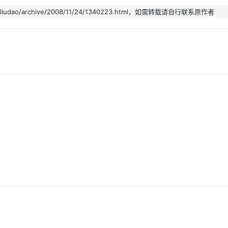
iudao/archive/2008/11/24/1340223.html，如需转载请自行联系原作者
AI 应用
10分钟微调：让0.6B模型媲美235B模
多模态数据信
型
依托云原生高可用架构,实现Dify私有化部署
用1%尺寸在特定领域达到大模型90%以上效果
一个 AI 助手
超强辅助，Bol
即刻拥有 DeepSeek-R1 满血版
在企业官网、通讯软件中为客户提供 AI 客服
多种方案随心选，轻松解锁专属 DeepSeek