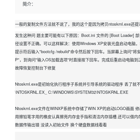
存储
天池大赛
Qwen3.7-Plus
简介：
云解析DNS
解决方案免费试用 新老
电子合同
最高领取价值200元试用
能看、能想、能动手的多模
安全
网络与CDN
AI 算法大赛
畅捷通
大数据开发治理平台 Data
AI 产品 免费试用
一般的复制文件方法就不说了，我的这个是因为拷贝ntoskrnl.exe还
网络
安全
云开发大赛
Qwen3-VL-Plus
Tableau 订阅
1亿+ 大模型 tokens 和 
发生这种问 题主要可能有以下原因：Boot.ini 文件的 [Boot Loader] 
可观测
入门学习赛
中间件
AI空中课堂在线直播课
云防火墙
140+云产品 免费试用
径设置不正确。可以这样解决：使用Windows XP安装光盘启动电脑，按
上云与迁云
云原生的云上边界网络安全
产品新客免费试用，最长1
数据库
提示符后输入"bootcfg /rebuild"命令然后按下回车。当屏幕上询问
生态解决方案
大模型服务
P"，到询问"输入OS加载选项"时直接按下回车。完成后重启动电脑到正
企业出海
大模型ACA认证体验
大数据计算
故障恢复控制台下修复
助力企业全员 AI 认知与能
行业生态解决方案
千问AI平台-Token Plan
政企业务
媒体服务
开发者生态解决方案
Ntoskrnl.exe是初始化执行程序子系统并引导系统的驱动程序 丢了就不能
企业服务与云通信
\NTOSKRNL.EX_ C:\WINDOWS\SYSTEM32\NTOSKRNL.EXE
千问AI平台-模型体验
AI 开发和 AI 应用解决
在线体验全尺寸、多种模态
域名与网站
Ntoskrnl.exe文件在WINXP系统中存储了WIN XP的启动LOGO
Happy 系列大模型
终端用户计算
用擦铅笔字用的橡皮认真擦亮内存金手指和清洁内存插槽.还可以借内
数据传输出错 没读入初始文件 换个硬盘数据线看看
Serverless
开发工具