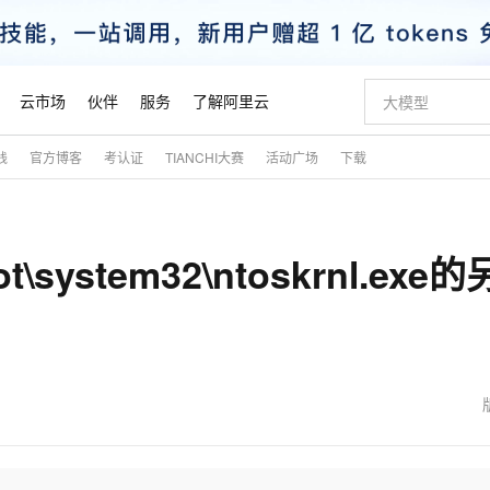
云市场
伙伴
服务
了解阿里云
践
官方博客
考认证
TIANCHI大赛
活动广场
下载
AI 特惠
数据与 API
成为产品伙伴
企业增值服务
最佳实践
价格计算器
AI 场景体
基础软件
产品伙伴合
阿里云认证
市场活动
配置报价
大模型
自助选配和估算价格
步到位
智启 AI 普惠权益
产品生态集成认证中心
企业支持计划
云上春晚
域名与网站
Qwen Audio：打造专属 AI 语音助手
千问官方 MaaS 平台，为开发者和 Agent 而生，新用户赠送 1 亿 + tokens 额度
一句话生成原生
AI Coding
阿里云Maa
2026 阿里云
云服务器 E
为企业打
数据集
Windows
大模型认证
模型
NEW
NEW
system32\ntoskrnl.exe
格式还原
值低价云产品抢先购
至高享 1亿+免费 tokens，加速 Al 应用落地
提供智能易用的域名与建站服务
Qwen-Audio-3.0-Realtime 端到端实时语音角色扮演
输入一句话想法,
智能编程，一键
安全可靠、
产品生态伙伴
专家技术服务
云上奥运之旅
弹性计算合作
阿里云中企出
手机三要素
宝塔 Linux
全部认证
价格优势
开源旗舰模型
即刻拥有 DeepSeek-V4-Pro
阿里云 OPC 创新助力计划
千问大模型
一键部署幻兽
AI 电商营销
对象存储 O
大模型
产品生态伙伴工作台
企业增值服务台
云栖战略参考
云存储合作计
云栖大会
身份实名认证
CentOS
训练营
推动算力普惠，释放技术红利
最高返9万
真正可用的 1M 上下文,一次完成代码全链路开发
快速构建应用程序和网站，即刻迈出上云第一步
轻松解锁专属 DeepSeek-V4-Pro
至高百万元 Token 补贴，加速一人公司成长
多元化、高性能、安全可靠的大模型服务
一键购买专属
从图文生成到
云上的中国
数据库合作计
活动全景
短信
Docker
图片和
自进化智能体
5 分钟轻松部署专属 QwenPaw
Token Plan 模型订阅计划
数字证书管理服务（原SSL证书）
高效搭建 AI
AI 广告创作
无影云电脑
企业成长
NEW
HOT
信息公告
看见新力量
云网络合作计
OCR 文字识别
JAVA
越聪明
证享300元代金券
全托管，含MySQL、PostgreSQL、SQL Server、MariaDB多引擎
Qwen3.8-Max 首发尝鲜，限时加量 10 倍，夜间低至2折
实现全站HTTPS，呈现可信的WEB访问
从聊天伙伴进化为能主动干活的本地数字员工
图文、视频一
随时随地安
魔搭 Mode
Kimi-K3
HappyHors
NEW
loud
服务实践
官网公告
金融模力时刻
Salesforce O
版
发票查验
全能环境
Claude Code + GStack 打造工程团队
千问办公，限时限量积分加倍
Qoder
低代码高效构
AI 建站
短信服务
型
NEW
作计划
Kimi 最新旗舰模型，长程编程与推理利器
让文字生成流
计划
创新中心
魔搭 ModelSc
健康状态
理服务
让AI从“聊天伙伴”进化为能干活的“数字员工”
安装技能 GStack，拥有专属 AI 工程团队
你的AI工作搭子，覆盖日常办公高频场景
面向真实软件的智能体编程平台
0 代码专业建
客户案例
天气预报查询
操作系统
态合作计划