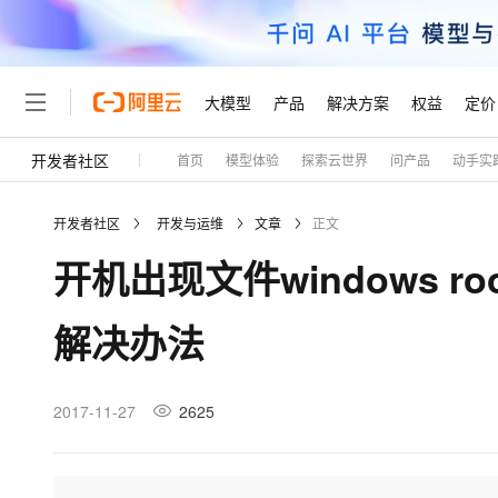
大模型
产品
解决方案
权益
定价
开发者社区
首页
模型体验
探索云世界
问产品
动手实
大模型
产品
解决方案
权益
定价
云市场
伙伴
服务
了解阿里云
精选产品
精选解决方案
普惠上云
产品定价
精选商城
成为销售伙伴
售前咨询
为什么选择阿里云
千问AI平台
开发者社区
开发与运维
文章
正文
了解云产品的定价详情
大模型服务平台百炼
睿译宝，AI翻译排版一
普惠上云 官方力荐
分销伙伴
在线服务
网站建设
什么是云计算
大
开机出现文件windows root\
大模型服务与应用平台
上传文档即自动完成翻译和
云服务器38元/年起，超
咨询伙伴
多端小程序
技术领先
云上成本管理
售后服务
轻量应用服务器
GLM-5.2：长任务时代
官方推荐返现计划
大模型
精选产品
精选解决方案
Salesforce 国际版订阅
稳定可靠
解决办法
管理和优化成本
推荐新用户得奖励，单订单
销售伙伴合作计划
自助服务
友盟天域
安全合规
人工智能与机器学习
AI
文本生成
云数据库 RDS
Hermes Agent，打造
云工开物
无影生态合作计划
在线服务
观测云
分析师报告
自主进化，持久记忆，越用
高校专属算力普惠，学生认
计算
互联网应用开发
2017-11-27
2625
Qwen3.8-Max
HOT
Salesforce On Alibaba C
工单服务
Tuya 物联网平台阿里云
研究报告与白皮书
人工智能平台 PAI
快速拥有专属 OpenClaw
大模
Consulting Partner 合
大数据
容器
智能体时代全能旗舰模型
免费试用
短信专区
一站式AI开发、训练和推
蓝凌 OA
AI 大模型销售与服务生
现代化应用