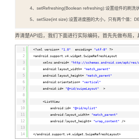
4、setRefreshing(Boolean refreshing):设置组件的刷
5、setSize(int size):设置进度圈的大小，只有两个值：DE
弄清楚API后，我们下面进行实际编码，首先先做布局，
1
<?xml version=
"1.0"
encoding=
"utf-8"
?>
2
<android.support.v4.widget.SwipeRefreshLayout 
3
xmlns:android=
"http://schemas.android.com/apk/res/
4
android:layout_width=
"match_parent"
5
android:layout_height=
"match_parent"
6
android:orientation=
"vertical"
7
android:id=
"@+id/swipeLayout"
>
8
9
<ListView 
10
android:id=
"@+id/mylist"
11
android:layout_width=
"match_parent"
12
android:layout_height=
"wrap_content"
/>
13
14
</android.support.v4.widget.SwipeRefreshLayout>