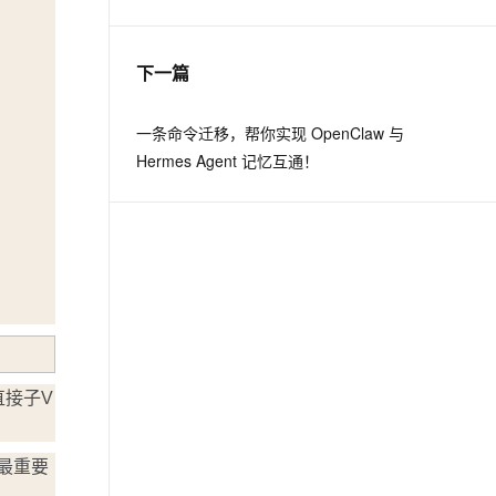
息提取
与 AI 智能体进行实时音视频通话
下一篇
从文本、图片、视频中提取结构化的属性信息
构建支持视频理解的 AI 音视频实时通话应用
t.diy 一步搞定创意建站
构建大模型应用的安全防护体系
一条命令迁移，帮你实现 OpenClaw 与
通过自然语言交互简化开发流程,全栈开发支持
通过阿里云安全产品对 AI 应用进行安全防护
Hermes Agent 记忆互通！
直接子V
件最重要