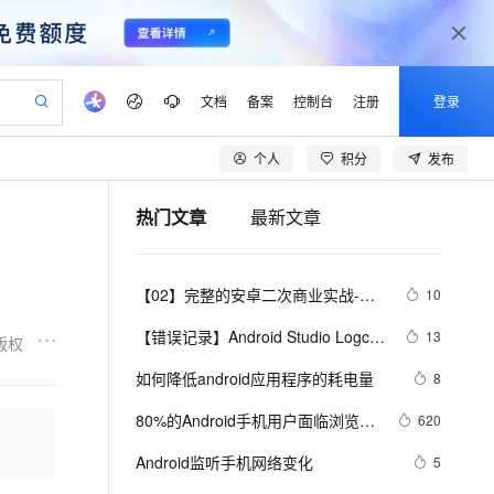
文档
备案
控制台
注册
登录
个人
积分
发布
验
作计划
器
AI 活动
专业服务
服务伙伴合作计划
开发者社区
加入我们
产品动态
服务平台百炼
阿里云 OPC 创新助力计划
热门文章
最新文章
一站式生成采购清单，支持单品或批量购买
S产品伙伴计划（繁花）
峰会
CS
造的大模型服务与应用开发平台
Qwen Audio：打造专属 AI 语音助手
一句话生成原生可编辑精美 PPT 文稿
AI 生产力先锋
Al MaaS 服务伙伴赋能合作
域名
博文
Careers
NEW
至高可申请百万元
Qwen3.8-Max 模型上线
开启高性价比 AI 编程新体验
弹性可伸缩的云计算服务
Qwen-Audio-3.0-Realtime 端到端实时语音角色扮演
输入一句话想法, 轻松生成专业的 PPT
先锋实践拓展 AI 生产力的边界
Token 补贴，五大权
计划
海大会
伙伴信用分合作计划
商标
问答
社会招聘
【02】完整的安卓二次商业实战-配
10
益加速 OPC 成功
eek-V4-Pro
SS
一键部署幻兽帕鲁游戏服务器
飞天发布时刻
HOT
Open Search 向量检索版支
划
备案
电子书
校园招聘
置gradle-构建打包原生安卓项目-调
pSeek-V4-Pro
视频创作，一键激活电商全链路生产力
稳定、安全、高性价比、高性能的云存储服务
一键购买专属联机服务器，轻松开启游戏
所见，即是所愿
持视频检索 Pipeline 功能
更多支持
【错误记录】Android Studio Logcat 
13
版权
试本地运行模拟器-优雅草伊凡
划
公司注册
镜像站
视频生成
语音识别与合成
报错 ( read: unexpected EOF! )
专属 QwenPaw
漫剧工坊：一站式动画创作平台
AI 实训营
HOT
应用身份服务 (IDaaS)
如何降低android应用程序的耗电量
8
合作伙伴培训与认证
划
上云迁移
站生成，高效打造优质广告素材
全接入的云上超级电脑
从聊天伙伴进化为能主动干活的本地数字员工
快速生产连贯的高质量长漫剧
从基础到进阶，Agent 创客手把手教你
OpenClaw 管理能力上线
lScope
我要反馈
e-1.1-T2V
Qwen3-TTS-Flash
80%的Android手机用户面临浏览器
620
查询合作伙伴
n Alibaba Cloud ISV 合作
代维服务
建企业门户网站
10 分钟搭建微信、支付宝小程序
MaxCompute MaxFrame 提
安全风险
畅细腻的高质量视频
离线语音合成大模型，多语言方言自适应，低延迟高稳定
创新加速
Android监听手机网络变化
ope
登录合作伙伴管理后台
5
我要建议
站，无忧落地极速上线
以可视化方式快速构建移动和 PC 门户网站
国内短信简单易用，安全可靠，秒级触达，全球覆盖200+国家和地区。
高效部署网站，快速应用到小程序
供自动弹性内存功能