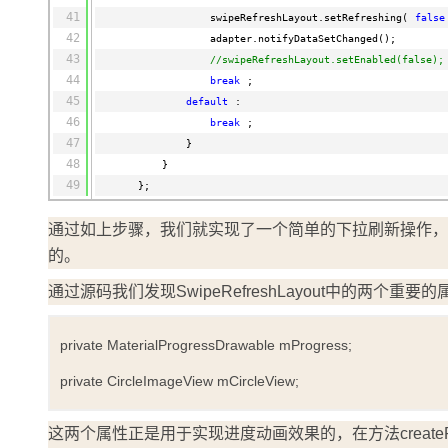
41
swipeRefreshLayout.setRefreshing(
false
42
adapter.notifyDataSetChanged();
43
//swipeRefreshLayout.setEnabled(false);
44
break
;
45
default
:
46
break
;
47
}
48
}
49
};
通过如上步骤，我们就实现了一个简单的下拉刷新操作，在此基
的。
通过源码我们发现SwipeRefreshLayout中的两个重要
private MaterialProgressDrawable mProgress;
private CircleImageView mCircleView;
这两个属性正是用于实现进度动画效果的，在方法createProgre