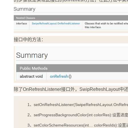
接口中的方法：
除了OnRefreshListener接口外，SwipRefreshL
1、setOnRefreshListener(SwipeRefreshLayout.OnRef
2、setProgressBackgroundColor(int colorRes):
3、setColorSchemeResources(int… colorResIds