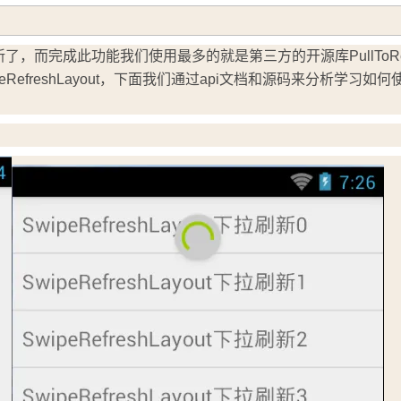
Deepseek-v4-pro
HappyHors
同享
万小智 AI 建站低至 15元/月
Qoder CN
AI 短剧/漫剧
云原生数据库 
快递物流查询
WordPress
成为服务伙
高校合作
点，立即开启云上创新
覆盖公网/内网、递归/权威、移动APP等全场景解析服务
送.CN域名，送备案服务码
基于千问大模型等，支持代码智能生成、研发智能问答
AI助力短剧
态智能体模型
旗舰 MoE 大模型，百万上下文与顶尖推理能力
图生视频，流
Ubuntu
了，而完成此功能我们使用最多的就是第三方的开源库PullToRef
服务生态伙伴
云工开物
企业应用
Works
Night Plan 支持 Qwen 3.8-Max
云原生大数据计算服务 MaxCompute
AI 办公
容器服务 Kub
NEW
GLM-5.2
Wan2.7-T
RefreshLayout，下面我们通过api文档和源码来分析学习如何使
Red Hat
30+ 款产品免费体验
Data Agent 驱动的一站式 Data+AI 开发治理平台
夜间 5 折，Qwen/Meoo/TokenPlan 客户专享
面向分析的企业级SaaS模式云数据仓库
AI智能应用
提供一站式管
科研合作
视觉 Coding、空间感知、多模态思考等全面升级
1M上下文，专为长程任务能力而生
ERP
堂（旗舰版）
SUSE
智能客服
CRM
防护产品
2个月
自动承接线索
建站小程序
OA 办公系统
AI 应用构建
大模型原生
力提升
财税管理
模板建站
Qoder
大模型服务平台百炼-应用模版
HOT
NEW
面向真实软件
个人版上线、团队版降价；千问3.8-Max首发发尝鲜
丰富多元化的应用模版和解决方案
400电话
定制建站
万有无界
大模型服务平台百炼-智能体
方案
广告营销
模板小程序
的模型效果
灵活可视化地构建企业级 Agent
定制小程序
秒悟
人工智能平台 PAI
APP 开发
云端极速 AI 
新一代 AI 视频生成模型，深度适配广告营销等场景
AI Native 的算法工程平台，一站式完成建模、训练、推理服务部署
建站系统