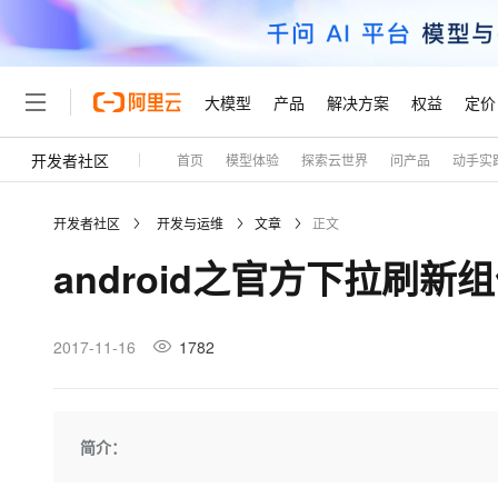
大模型
产品
解决方案
权益
定价
开发者社区
首页
模型体验
探索云世界
问产品
动手实
大模型
产品
解决方案
权益
定价
云市场
伙伴
服务
了解阿里云
精选产品
精选解决方案
普惠上云
产品定价
精选商城
成为销售伙伴
售前咨询
为什么选择阿里云
千问AI平台
开发者社区
开发与运维
文章
正文
了解云产品的定价详情
大模型服务平台百炼
千问办公，解锁你的工作
普惠上云 官方力荐
分销伙伴
在线服务
网站建设
什么是云计算
大
android之官方下拉刷新组件S
大模型服务与应用平台
企业级Agent产品，直接
云服务器38元/年起，超
咨询伙伴
多端小程序
技术领先
云上成本管理
售后服务
轻量应用服务器
Agency Agents：拥
官方推荐返现计划
大模型
精选产品
精选解决方案
Salesforce 国际版订阅
稳定可靠
管理和优化成本
推荐新用户得奖励，单订单
销售伙伴合作计划
2017-11-16
1782
自助服务
友盟天域
安全合规
人工智能与机器学习
AI
文本生成
云数据库 RDS
HappyHorse 打造一
云工开物
无影生态合作计划
在线服务
观测云
分析师报告
高校专属算力普惠，学生认
计算
互联网应用开发
Qwen3.8-Max
HOT
Salesforce On Alibaba C
工单服务
Tuya 物联网平台阿里云
研究报告与白皮书
人工智能平台 PAI
快速拥有专属 OpenClaw
简介：
大模
Consulting Partner 合
大数据
容器
智能体时代全能旗舰模型
免费试用
短信专区
一站式AI开发、训练和推
蓝凌 OA
AI 大模型销售与服务生
现代化应用