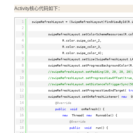
Activity核心代码如下：
1
swipeRefreshLayout = (SwipeRefreshLayout)findViewById(R.
2
3
swipeRefreshLayout.setColorSchemeResources(R.co
4
R.color.swipe_color_2,
5
R.color.swipe_color_3,
6
R.color.swipe_color_4);
7
swipeRefreshLayout.setSize(SwipeRefreshLayout.L
8
swipeRefreshLayout.setProgressBackgroundColor(R
9
//swipeRefreshLayout.setPadding(20, 20, 20, 20)
10
//swipeRefreshLayout.setProgressViewOffset(true
11
//swipeRefreshLayout.setDistanceToTriggerSync(5
12
swipeRefreshLayout.setProgressViewEndTarget(
tr
13
swipeRefreshLayout.setOnRefreshListener(
new
O
14
@Override
15
public
void
onRefresh() {
16
new
Thread(
new
Runnable() {
17
@Override
18
public
void
run() {