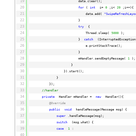
19
data.clear();
20
for
(
int
i=
0
;i<
20
;i++){
21
data.add(
"SwipeRefreshLa
22
}
23
try
{
24
Thread.sleep(
5000
);
25
} 
catch
(InterruptedException
26
e.printStackTrace();
27
}
28
mHandler.sendEmptyMessage(
1
);
29
}
30
}).start();
31
}
32
});
33
//handler
34
private
Handler mHandler = 
new
Handler(){
35
@Override
36
public
void
handleMessage(Message msg) {
37
super
.handleMessage(msg);
38
switch
(msg.what) {
39
case
1
:
40