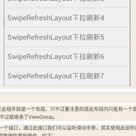
AI 应用
10分钟微调：让0.6B模型媲美235B模
多模态数据信
型
依托云原生高可用架构,实现Dify私有化部署
用1%尺寸在特定领域达到大模型90%以上效果
一个 AI 助手
超强辅助，Bol
即刻拥有 DeepSeek-R1 满血版
在企业官网、通讯软件中为客户提供 AI 客服
多种方案随心选，轻松解锁专属 DeepSeek
，顾名思义此组件就是一个布局，只不过要注意的是此布局内只能有一个
只不过是继承了ViewGroup。
ut中存在一个接口，通过此接口我们可以监听滑动手势，其实使用此组
中实现数据的更新操作。如下：