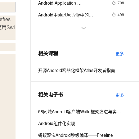
安全
Android Application 
我要投诉
e-1.1-I2V
Cosyvoice-V3-Flash
708
PolarDB
上云场景组合购
Milvus 弹性伸缩功能新增节
伴
Foundamentals(yaozq翻译，仅供
漫剧创作，剧本、分镜、视频高效生成
100%兼容MySQL、PostgreSQL，兼容Oracle，支持集中和分布式
覆盖90%+业务场景，专享组合折扣价
点支持范围
畅自然，细节丰富
高表现力语音合成大模型，语音克隆听感自然
VPN
Android中startActivity中的
499
参考)
res
permission检测与UID机制
ernetes 版 ACK
云聚AI 严选权益
AI 原生数据库服务发布
SSL 证书
【Magisk模块】禁用Android 11-12
12
2V
Fun-ASR
用Swi
，一键激活高效办公新体验
理容器应用的 K8s 服务
精选AI产品，从模型到应用全链提效
Agent 数据网关
应用文件夹限制
文戏情感细腻自然，动作戏激烈拳拳到肉，实现更强表演能力
支持中英文自由切换，具备更强的噪声鲁棒性
堡垒机
Android Socket与服务器通信通用
519
AI 用量加速计划
云原生数据库 PolarDB
Demo
防火墙
、识别商机，让客服更高效、服务更出色。
【Android 进程保活】应用进程拉活 ( 
新老同享，达量后返
Agentic Database 发布
7
相关课程
更多
账户同步拉活 | 账户同步 | 源码资源 )
主机安全
应用
（一）
开源Android容器化框架Atlas开发者指南
千问办公
NEW
AI 应用及服务市场
的智能体编程平台
一站式AI生产力平台
AI 应用
伶鹊
相关电子书
更多
企业级人与Agent协作平台，接入和调度多个数字员工
智能客服平台，对话机器人、对话分析、智能外呼
大模型
大模型服务平台百炼 - 全妙
58同城Android客户端Walle框架演进与实践之路
自然语言处理
应用创作平台
多模态内容创作工具，已接入 DeepSeek
Android组件化实现
数据标注
机器学习
蚂蚁聚宝Android秒级编译——Freeline