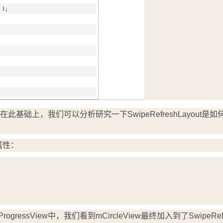
);
础上，我们可以分析研究一下SwipeRefreshLayout是如
的属性：
ssView中，我们看到mCircleView最终加入到了SwipeRefr