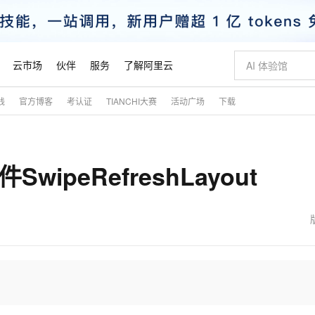
云市场
伙伴
服务
了解阿里云
践
官方博客
考认证
TIANCHI大赛
活动广场
下载
AI 特惠
数据与 API
成为产品伙伴
企业增值服务
最佳实践
价格计算器
AI 场景体
基础软件
产品伙伴合
阿里云认证
市场活动
配置报价
大模型
自助选配和估算价格
新方式
睿译宝，AI翻译排版一步到位
智启 AI 普惠权益
产品生态集成认证中心
企业支持计划
云上春晚
域名与网站
千问官方 MaaS 平台，为开发者和 Agent 而生，新用户赠送 1 亿 + tokens 额度
AI Coding
阿里云Maa
2026 阿里云
云服务器 E
为企业打
数据集
Windows
大模型认证
模型
NEW
wipeRefreshLayout
交付可用成果
值低价云产品抢先购
上传文档即自动完成翻译和格式还原
至高享 1亿+免费 tokens，加速 Al 应用落地
提供智能易用的域名与建站服务
智能编程，一键
安全可靠、
产品生态伙伴
专家技术服务
云上奥运之旅
弹性计算合作
阿里云中企出
手机三要素
宝塔 Linux
全部认证
价格优势
有专属领域专家
GLM-5.2：长任务时代开源旗舰模型
阿里云 OPC 创新助力计划
千问大模型
即刻拥有 DeepS
AI 电商营销
对象存储 O
大模型
产品生态伙伴工作台
企业增值服务台
云栖战略参考
云存储合作计
云栖大会
身份实名认证
CentOS
训练营
推动算力普惠，释放技术红利
最高返9万
多领域专家智能体,一键组建 AI 虚拟交付团队
快速构建应用程序和网站，即刻迈出上云第一步
至高百万元 Token 补贴，加速一人公司成长
多元化、高性能、安全可靠的大模型服务
真正可用的 1M 上下文,一次完成代码全链路开发
轻松解锁专属 Dee
从图文生成到
云上的中国
数据库合作计
活动全景
短信
Docker
图片和
站式影视创作平台
Hermes Agent，打造自进化智能体
Token Plan 模型订阅计划
数字证书管理服务（原SSL证书）
5 分钟轻松部署
AI 广告创作
无影云电脑
企业成长
NEW
信息公告
看见新力量
云网络合作计
OCR 文字识别
JAVA
证享300元代金券
可视化编排打通从文字构思到成片全链路闭环
全托管，含MySQL、PostgreSQL、SQL Server、MariaDB多引擎
自主进化，持久记忆，越用越聪明
Qwen3.8-Max 首发尝鲜，限时加量 10 倍，夜间低至2折
实现全站HTTPS，呈现可信的WEB访问
图文、视频一
随时随地安
魔搭 Mode
Kimi-K3
HappyHors
NEW
loud
服务实践
官网公告
金融模力时刻
Salesforce O
版
发票查验
全能环境
Claude Code + GStack 打造工程团队
千问办公，限时限量积分加倍
Qoder
低代码高效构
AI 建站
短信服务
型
NEW
作计划
Kimi 最新旗舰模型，长程编程与推理利器
让文字生成流
计划
创新中心
魔搭 ModelSc
健康状态
理服务
让AI从“聊天伙伴”进化为能干活的“数字员工”
安装技能 GStack，拥有专属 AI 工程团队
你的AI工作搭子，覆盖日常办公高频场景
面向真实软件的智能体编程平台
0 代码专业建
客户案例
天气预报查询
操作系统
态合作计划