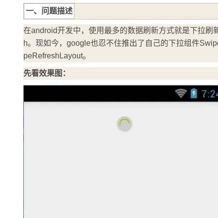
存储
天池大赛
Qwen3.7-Plus
云解析DNS
解决方案免费试用 新老
电子合同
一、问题描述
最高领取价值200元试用
能看、能想、能动手的多模
安全
网络与CDN
AI 算法大赛
畅捷通
在android开发中，使用最多的数据刷新方式就是下拉刷新
大数据开发治理平台 Data
AI 产品 免费试用
网络
安全
云开发大赛
Qwen3-VL-Plus
h。现如今，google也忍不住推出了自己的下拉组件Swipe
Tableau 订阅
1亿+ 大模型 tokens 和 
peRefreshLayout。
可观测
入门学习赛
中间件
AI空中课堂在线直播课
云防火墙
140+云产品 免费试用
先看效果图：
上云与迁云
云原生的云上边界网络安全
产品新客免费试用，最长1
数据库
生态解决方案
大模型服务
企业出海
大模型ACA认证体验
大数据计算
助力企业全员 AI 认知与能
行业生态解决方案
千问AI平台-Token Plan
政企业务
媒体服务
开发者生态解决方案
企业服务与云通信
千问AI平台-模型体验
AI 开发和 AI 应用解决
在线体验全尺寸、多种模态
域名与网站
Happy 系列大模型
终端用户计算
Serverless
开发工具