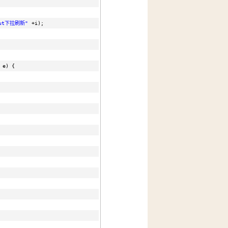
yout下拉刷新"
+i);
 e) {