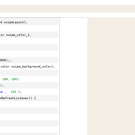
id.swipeLayout);
lor.swipe_color_1,
ARGE);;
.color.swipe_background_color);
;
, 100, 200);
0);
ue
, 
100
);
nRefreshListener() {