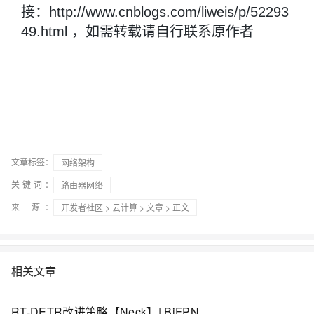
接：http://www.cnblogs.com/liweis/p/52293
49.html
，如需转载请自行联系原作者
文章标签：
网络架构
关键词：
路由器网络
来 源：
开发者社区
>
云计算
>
文章
> 正文
相关文章
RT-DETR改进策略【Neck】| BiFPN：双向特征金字塔网络-跨尺度连接和加权特征融合