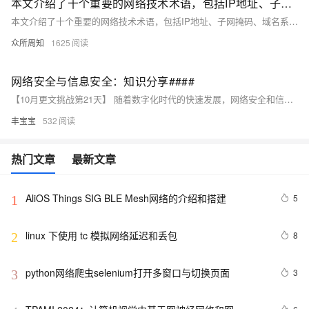
本文介绍了十个重要的网络技术术语，包括IP地址、子网掩码、域名系统（DNS）、防火墙、虚拟专用网络（VPN）、路由器、交换机、超文本传输协议（HTTP）、传输控制协议/网际协议（TCP/IP）和云计算
本文介绍了十个重要的网络技术术语，包括IP地址、子网掩码、域名系统（DNS）、防火墙、虚拟专用网络（VPN）、路由器、交换机、超文本传输协议（HTTP）、传输控制协议/网际协议（TCP/IP）和云计算。通过这些术语的详细解释，帮助读者更好地理解和应用网络技术，应对数字化时代的挑战和机遇。
众所周知
1625
网络安全与信息安全：知识分享####
【10月更文挑战第21天】 随着数字化时代的快速发展，网络安全和信息安全已成为个人和企业不可忽视的关键问题。本文将探讨网络安全漏洞、加密技术以及安全意识的重要性，并提供一些实用的建议，帮助读者提高自身的网络安全防护能力。 ####
丰宝宝
532
热门文章
最新文章
AliOS Things SIG BLE Mesh网络的介绍和搭建
5
1
linux 下使用 tc 模拟网络延迟和丢包
8
2
python网络爬虫selenium打开多窗口与切换页面
3
3