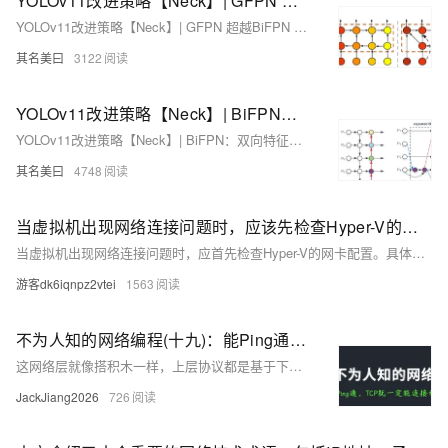
YOLOv11改进策略【Neck】| GFPN 超越BiFPN 通过跳层连接和跨尺度连接改进v11颈部网络
YOLOv11改进策略【Neck】| GFPN 超越BiFPN 通过跳层连接和跨尺度连接改进v11颈部网络
其名美曰
3122
YOLOv11改进策略【Neck】| BiFPN：双向特征金字塔网络-跨尺度连接和加权特征融合
YOLOv11改进策略【Neck】| BiFPN：双向特征金字塔网络-跨尺度连接和加权特征融合
其名美曰
4748
当虚拟机出现网络连接问题时，应该先检查Hyper-V的网卡连接配置
当虚拟机出现网络连接问题时，应首先检查Hyper-V的网卡配置。具体步骤包括：确认虚拟机运行状态、检查虚拟交换机类型和物理网卡连接、确保虚拟机网络适配器正确连接到虚拟交换机，并验证网络配置（IP地址等）。常见问题如虚拟交换机配置错误、网络适配器未连接或防火墙阻止连接，可通过重新配置或调整设置解决。必要时重启虚拟机和宿主机，查看事件日志或联系技术支持以进一步排查问题。
游客dk6iqnpz2vtei
1563
不为人知的网络编程(十九)：能Ping通，TCP就一定能连接和通信吗？
这网络层就像搭积木一样，上层协议都是基于下层协议搭出来的。不管是ping（用了ICMP协议）还是tcp本质上都是基于网络层IP协议的数据包，而到了物理层，都是二进制01串，都走网卡发出去了。 如果网络环境没发生变化，目的地又一样，那按道理说他们走的网络路径应该是一样的，什么情况下会不同呢？ 我们就从路由这个话题聊起吧。
JackJiang2026
726