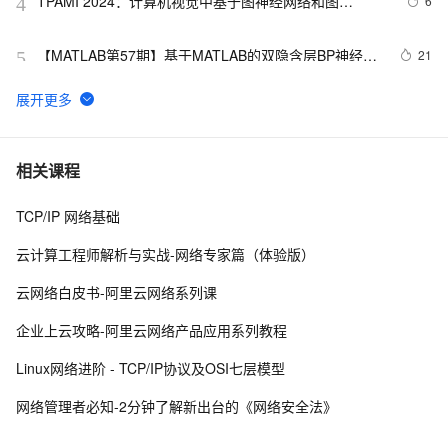
TPAMI 2024：计算机视觉中基于图神经网络和图
6
4
Transformers的方法和最新进展
【MATLAB第57期】基于MATLAB的双隐含层BP神经网
21
5
络回归预测模型（无工具箱版本及工具箱版本对比）
网络协议及应用之二：校验和
621
6
【学习记录】《DeepLearning.ai》第十课：卷积神经网
8
7
相关课程
络(Convolutional Neural Networks)
TCP/IP 网络基础
网络编程socket
7
8
云计算工程师解析与实战-网络专家篇（体验版）
27、深入理解计算机系统笔记，网络编程
4
9
云网络白皮书-阿里云网络系列课
深入理解深度学习中的卷积神经网络（CNN）：从原理到
3
10
企业上云攻略-阿里云网络产品应用系列教程
实践
Linux网络进阶 - TCP/IP协议及OSI七层模型
网络管理者必知-2分钟了解新出台的《网络安全法》