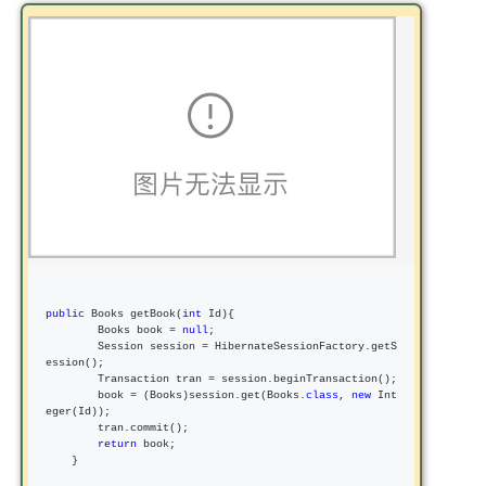
public
 Books getBook(
int
 Id){

        Books book 
= 
null
;

        Session session 
=
 HibernateSessionFactory.getS
ession();

        Transaction tran 
=
 session.beginTransaction();

        book 
= (Books)session.get(Books.
class
, 
new
 Int
eger(Id));

        tran.commit();

return
 book;

    }
