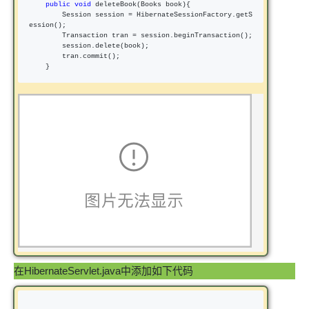
public
void
 deleteBook(Books book){

        Session session 
=
 HibernateSessionFactory.getS
ession();

        Transaction tran 
=
 session.beginTransaction();

        session.delete(book);

        tran.commit();

    }
在HibernateServlet.java中添加如下代码