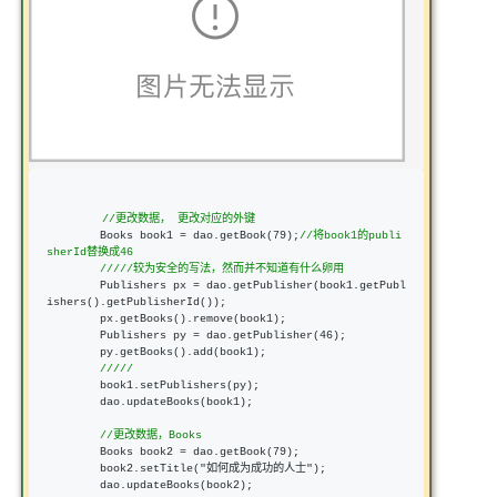
　　　　　//
更改数据， 更改对应的外键
        Books book1 = dao.getBook(79);
//
将book1的publi
sherId替换成46
////
/较为安全的写法，然而并不知道有什么卵用
        Publishers px =
 dao.getPublisher(book1.getPubl
ishers().getPublisherId());

        px.getBooks().remove(book1);

        Publishers py 
= dao.getPublisher(46
);

        py.getBooks().add(book1);

////
/
        book1.setPublishers(py);

        dao.updateBooks(book1);

//
更改数据，Books
        Books book2 = dao.getBook(79
);

        book2.setTitle(
"如何成为成功的人士"
);

        dao.updateBooks(book2);