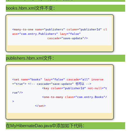
books.hbm.xml文件不变：
<
many-to-one 
name
="publishers"
 column
="publisherId"
 cl
ass
="com.entry.Publishers"
 lazy
="false"
                    cascade
="save-update"
/>
publishers.hbm.xml文件：
<
set 
name
="books"
 lazy
="false"
 cascade
="all"
 inverse
="true"
> <!-- cascade="save-update" 也可以 -->
<
key 
column
="publisherId"
 not-null
="t
rue"
/>
<
one-to-many 
class
="com.entry.Books"
/
>
</
set
>
在MyHibernateDao.java中添加如下代码：