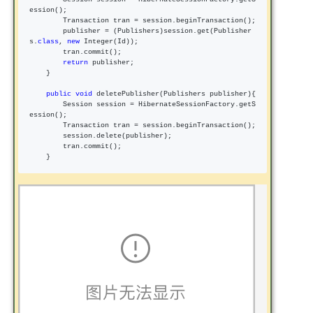
ession();

        Transaction tran 
=
 session.beginTransaction();

        publisher 
= (Publishers)session.get(Publisher
s.
class
, 
new
 Integer(Id));

        tran.commit();

return
 publisher;

    }

public
void
 deletePublisher(Publishers publisher){

        Session session 
=
 HibernateSessionFactory.getS
ession();

        Transaction tran 
=
 session.beginTransaction();

        session.delete(publisher);

        tran.commit();

    }