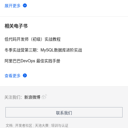
Spring3 整合 Hibernate4实现数据库操作(1)
651
6
Hibernate添加日志--log4j
1
7
相关电子书
低代码开发师（初级）实战教程
Hibernate进行对象的增删改查
3
8
冬季实战营第三期：MySQL数据库进阶实战
Spring与Hibernate两种组合方式
383
9
阿里巴巴DevOps 最佳实践手册
HIbernate处理数据更新丢失
476
10
查看更多
关注我们：
新浪微博
联系我们
文档
|
开发者社区
|
天池大赛
|
培训与认证