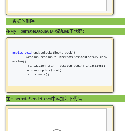
二.数据的删除
在MyHibernateDao.java中添加如下代码：
public
void
 updateBooks(Books book){

        Session session 
=
 HibernateSessionFactory.getS
ession();

        Transaction tran 
=
 session.beginTransaction();

        session.update(book);

        tran.commit();

    }
在HibernateServlet.java中添加如下代码