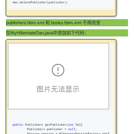
dao.deletePublisher(publisher);
publishers.hbm.xml 和 books.hbm.xml 不用改变
在MyHibernateDao.java中添加如下代码：
public
 Publishers getPublisher(
int
 Id){

        Publishers publisher 
= 
null
;

        Session session 
=
 HibernateSessionFactory.getS