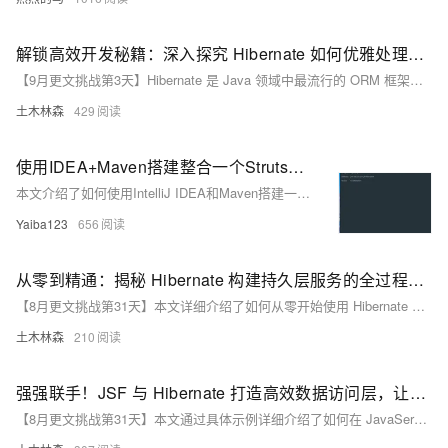
解锁高效开发秘籍：深入探究 Hibernate 如何优雅处理一对多与多对多关系，让数据映射再无烦恼！
【9月更文挑战第3天】Hibernate 是 Java 领域中最流行的 ORM 框架之一，广泛用于处理实体对象与数据库表之间的映射。尤其在处理复杂关系如一对多和多对多时，Hibernate 提供了丰富的 API 和配置选项。本文通过具体代码示例，展示如何使用 `@OneToMany`、`@JoinColumn`、`@ManyToMany` 和 `@JoinTable` 等注解优雅地实现这些关系，帮助开发者保持代码简洁的同时确保数据一致性。
土木林森
429
使用IDEA+Maven搭建整合一个Struts2+Spring4+Hibernate4项目，混合使用传统Xml与@注解，返回JSP视图或JSON数据，快来给你的SSH老项目翻新一下吧
本文介绍了如何使用IntelliJ IDEA和Maven搭建一个整合了Struts2、Spring4、Hibernate4的J2EE项目，并配置了项目目录结构、web.xml、welcome.jsp以及多个JSP页面，用于刷新和学习传统的SSH框架。
Yaiba123
656
从零到精通：揭秘 Hibernate 构建持久层服务的全过程，你离数据持久化大师还有多远？
【8月更文挑战第31天】本文详细介绍了如何从零开始使用 Hibernate 构建一个持久层服务。首先，通过在 Maven 项目中添加必要的依赖，确保项目具备使用 Hibernate 的条件。接着，配置 `hibernate.cfg.xml` 文件以连接 MySQL 数据库，并设置了基本属性。然后定义了一个简单的 `User` 实体类及其映射关系。此外，还创建了一个 `HibernateUtil` 工具类来管理 `SessionFactory`。
土木林森
210
强强联手！JSF 与 Hibernate 打造高效数据访问层，让你的应用如虎添翼，性能飙升！
【8月更文挑战第31天】本文通过具体示例详细介绍了如何在 JavaServer Faces (JSF) 应用程序中集成 Hibernate，实现数据访问层的最佳实践。首先，创建一个 JSF 项目并在 Eclipse 中配置支持 JSF 的服务器版本。接着，添加 JSF 和 Hibernate 依赖，并配置数据库连接池和 Hibernate 配置文件。然后，定义实体类 `User` 和 DAO 类 `UserDAO` 处理数据库操作。