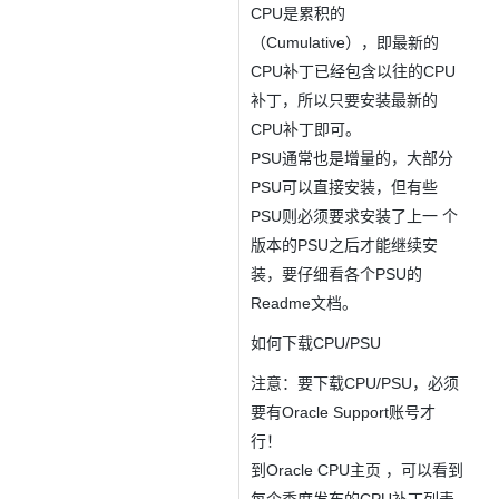
ModelScope
用
T2V
ASR
报
蓝
千
伴
Agentic
上
站
CPU是累积的
据
告
能
态
据
SSL
务
AI
查
凌
问
培
Database 发
奥
库
平
Salesforce
小
Qoder
库
证
迁移与运维管理
（Cumulative），即最新的
实
办
询
解
OA
研
办
训
布
运
合
文戏情感细腻
支持中英
台
On
CN
PolarDB
高
书
践
程
公
CPU补丁已经包含以往的CPU
决
究
公，
与
之
作
PAI
Alibaba
专有云
基于千问大模型等，
100%兼容MyS
校
快
序
电
AI智能应用
方
报
补丁，所以只要安装最新的
限
认
旅
计
堡
Cloud
创
大
递
合
子
案
告
时
证
模
划
垒
Consulting
新
CPU补丁即可。
一站式AI开发、训练和推
云
容
物
智
合
云
免
型
作
大
AI
大模
与
限
机
Partner 合
中
原
器
流
PSU通常也是增量的，大部分
能
同
查
栖
费
云
白
量
模
模
应
型原
作计划
心
云
生
服
查
客
询
战
PSU可以直接安装，但有些
试
网
防
皮
积
板
云
解
型
用
生应
大
务
畅
询
服
合
略
用
络
火
书
AI
分
建
工
PSU则必须要求安装了上一 个
析
数
Kubernetes
服
构
用
捷
作
参
自动承接线索
新
合
墙
大
加
站
开
DNS
据
版
版本的PSU之后才能继续安
通
务
建
伙
考
老
作
模
倍
物
企
计
ACK
覆盖公网/内网、递归/权威
主
Qoder
千
装，要仔细看各个PSU的
伴
同
定
计
型
NEW
Tableau
算
业
提供一站式管理容
云
AI
机
问
HOT
享
制
划
科
销
Readme文档。
你的AI工作搭子，
订阅
大
服
登
应
上
安
办
活
建
研
售
最高领取价值200元试用
千
大
数
务
录
的
Salesforce
全
公
用
面向真实软件
如何下载CPU/PSU
站
合
与
万
动
AI空
问
模
据
MaxCompute
合
中
On
NEW
作
AI
服
小
中课
AI
型
开
面向分析的企业级Sa
作
国
注意：要下载CPU/PSU，必须
模
Alibaba
万
产
务
智
堂在
平
服
AI
发
AI
伙
板
Cloud ISV
有
一站式A
要有Oracle Support账号才
品
生
AI
线直
台-
务
ERP
生
治
看
应
伴
小
合作计划
无
免
态
建
播课
Token
平
行！
产
理
见
管
程
用
界
伶
费
合
站
CRM
堂
Plan
台
力
平
新
到Oracle CPU主页 ，可以看到
理
序
鹊
试
作
及
低
（旗
百
NEW
先
台
成
力
后