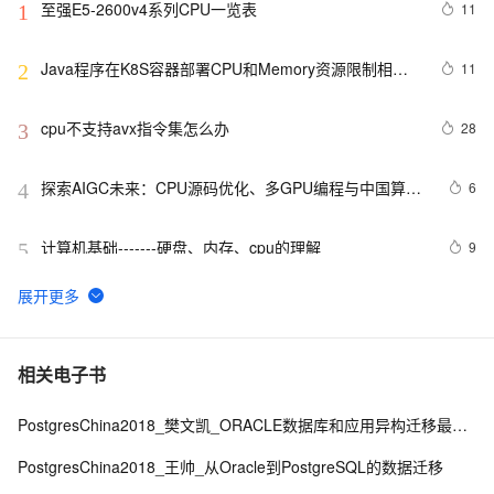
至强E5-2600v4系列CPU一览表
11
1
Java程序在K8S容器部署CPU和Memory资源限制相关
11
2
设置
cpu不支持avx指令集怎么办
28
3
探索AIGC未来：CPU源码优化、多GPU编程与中国算力
6
4
瓶颈与发展
计算机基础-------硬盘、内存、cpu的理解
9
5
cpulimit 限制进程 CPU 资源 _ 笔记
1
6
cpu分析利器 — async-profiler
4
7
相关电子书
PostgresChina2018_樊文凯_ORACLE数据库和应用异构迁移最佳实践
解决(ARM64-ARMV8)嵌入式Linux系统下X264编码提
2
8
示：libx264 ：use cpu capability none！
PostgresChina2018_王帅_从Oracle到PostgreSQL的数据迁移
linux下查看cpu、内存和硬盘大小
618
9