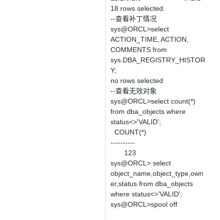
18 rows selected.
--查看补丁情况
sys@ORCL>select
ACTION_TIME, ACTION,
COMMENTS from
sys.DBA_REGISTRY_HISTOR
Y;
no rows selected
--查看无效对象
sys@ORCL>select count(*)
from dba_objects where
status<>'VALID';
COUNT(*)
----------
123
sys@ORCL> select
object_name,object_type,own
er,status from dba_objects
where status<>'VALID';
sys@ORCL>spool off