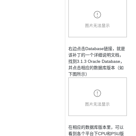
工
据
发
智
标
者
能
注
生
平
态
台
机
解
PAI
器
决
学
AI Native 的
方
习
案
右边点击Database链接，就是
该补丁的一个详细说明文档，
AI
大模型解决方
找到3.1.3 Oracle Database，
开
并点击相应的数据库版本（如
案
发
下图所示）
和
快
10
多
与
AI
速
分
模
AI
应
部
钟
态
智
用
署
微
数
能
解
Dify，
调：
据
体
决
高
让
信
进
方
效
0.6B
息
行
案
搭
模
提
实
在相应的数据库版本里，可以
建
型
取
时
看到各个平台下CPU和PSU版