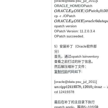
[oracle@data psu_jul_2011]
m
v
ORACLE_HOME/OPatch
O
R
A
C
L
E
H
O
M
E
/
O
P
a
t
c
h
2
0130705
[
cp -r ./OPatch
O
R
A
C
L
E
H
O
M
E
[
o
r
a
c
l
e
@
d
a
t
a
p
s
u
j
u
l
opatch version
OPatch Version: 11.2.0.3.4
OPatch succeeded.
5）安装补丁（Oracle软件部
分）
首先，通过opatch lsinventory
查看之前打过的补丁信息。
然后解压缩补丁文件：
复制代码
代码如下:
[oracle@data psu_jul_2011]
u
n
z
i
p
p
12419378
1
12010
L
i
n
u
x
−
x
86
cd 12419378
最后在补丁的主目录下执行
opatch apply，等待5~10分钟