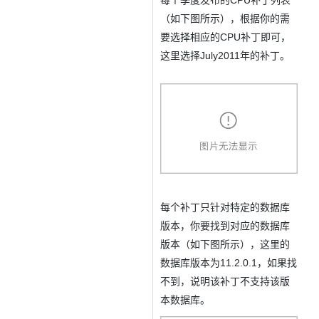
每个季度发布的CPU补丁列表
OA
企业级人与Ag
用
计
至
舰
炼-
服
锋
DataWorks
量
定
为
台
办
智能客服
划
15
1亿+ 大模型 tokens 和 
版）
应
（如下图所示），根据你的需
个人版上线、团队版降价；千
务
先锋实践拓展 
制
Data Agent 驱动的一站式
服
公
秒
元/
用
金
要选择相应的CPU补丁即可，
小
市
系
悟
大
务
140+云
月
模
融
千
飞
云
程
这里选择July2011年的补丁。
场
生
统
模
产
版
伙
送.CN域名，送备案
模
问
天
防
序
型
态
云端极速 AI 
品
力
AI
丰富多元化的应用模
发
伴
火
财
服
免
Night
解
时
平
APP
布
墙
税
务
费
Plan
刻
AI
台-
大
开发
时
决
云原生的云上边界网络安全
管
平
试
支
应
模
模
刻
方
理
服
台
客
用
建
持
用
型
型
所见，即是所
案
务
百
户
站
Qwen
产品新客免费试用，最长1
体
服
400
生
炼
案
大
系
3.8-
验
务
电
AI
态
-
例
模
统
大
Max
平
话
实
伙
全
型
模
台
行
NEW
在线体验全尺寸、多种模态
训
伴
妙
型
百
业
广
夜间 5 折，Qwen/Me
每个补丁只针对特定的数据库
营
自
多模态内
ACA
炼-
生
告
Happy
从基础到进阶，
版本，你要找到对应的数据库
然
认
智
态
营
系
语
版本（如下图所示），这里的
证
能
解
销
列
言
体
体
决
数据库版本为11.2.0.1，如果找
大
处
验
方
模
灵活可视化地构建企业级
不到，说明该补丁不支持该版
理
案
助力企业全员 AI 认知与能
型
本数据库。
人
新一代 AI 视频生成模型
数
开