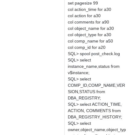
set pagesize 99
col action_time for a30
col action for a30
col comments for a90
col object_name for a30
col object_type for a30
col comp_name for a50
col comp_id for a20
SQL> spool post_check.log
SQL> select
instance_name,status from
v$instance;
SQL> select
COMP_ID,COMP_NAME,VER
SION,STATUS from
DBA_REGISTRY;
SQL> select ACTION_TIME,
ACTION, COMMENTS from
DBA_REGISTRY_HISTORY;
SQL> select
owner,object_name,object_typ