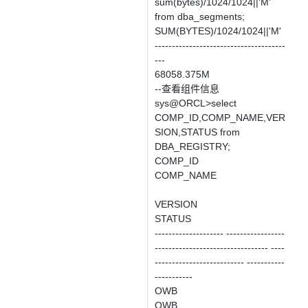
sum(bytes)/1024/1024||'M'
from dba_segments;
SUM(BYTES)/1024/1024||'M'
--------------------------------------
---
68058.375M
--查看组件信息
sys@ORCL>select
COMP_ID,COMP_NAME,VER
SION,STATUS from
DBA_REGISTRY;
COMP_ID
COMP_NAME
VERSION
STATUS
-------------------- -----------------
--------------------------------- ----
-------------------------- -----------
-----------
OWB
OWB