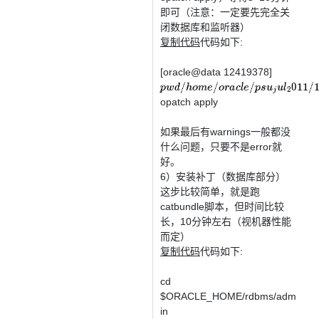
即可（注意：一定要先完全关
闭数据库和监听器）
复制代码
代码如下:
[oracle@data 12419378]
p
w
d
/
h
o
m
e
/
o
r
a
c
l
e
/
p
s
u
j
u
l
2
011
/
1241
opatch apply
如果最后有warnings一般都没
什么问题，只要不是error就
好。
6）安装补丁（数据库部分）
这步比较简单，就是跑
catbundle脚本，但时间比较
长，10分钟左右（视机器性能
而定）
复制代码
代码如下:
cd
$ORACLE_HOME/rdbms/adm
in