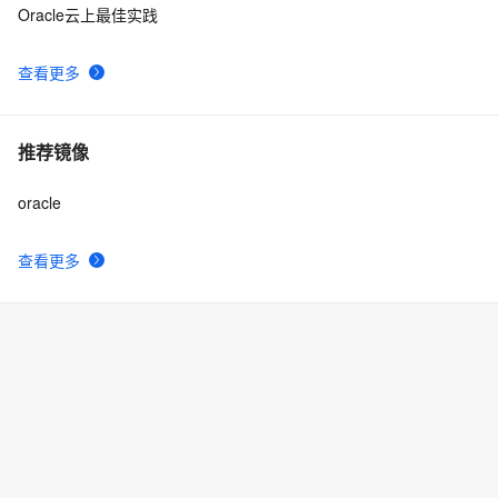
Oracle云上最佳实践
2024阿里云幻兽帕鲁/Palworld服务器价格表(CPU/内存/
6
10
查看更多
带宽/磁盘收费标准)
推荐镜像
oracle
查看更多