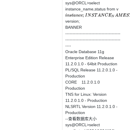
sys@ORCL>select
instance_name,status from v
i
n
s
t
a
n
c
e
;
I
N
S
T
A
N
C
E
N
A
M
E
S
T
A
T
U
S
version;
BANNER
--------------------------------------
--------------------------------------
----
Oracle Database 11g
Enterprise Edition Release
11.2.0.1.0 - 64bit Production
PL/SQL Release 11.2.0.1.0 -
Production
CORE 11.2.0.1.0
Production
TNS for Linux: Version
11.2.0.1.0 - Production
NLSRTL Version 11.2.0.1.0 -
Production
--查看数据库大小
sys@ORCL>select