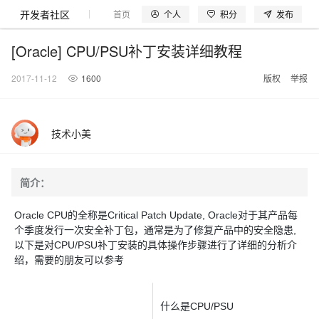
开发者社区
个人
积分
发布
首页
模型体验
探索云世界
问产品
动手实
[Oracle] CPU/PSU补丁安装详细教程
2017-11-12
1600
版权
举报
大模型
产品
解决方案
权益
定价
云市场
伙伴
服务
了解阿里云
产品动态
精
精选解决方案
普
产
精
成
售
为
AI
价
数
成
企
天
AI
配
基
产
阿
市
创
专
服
开
加
技术小美
千问AI平台
大模型
阿里云 OPC
选
惠
品
选
为
前
什
特
格
据
为
业
池
场
置
础
品
里
场
新
业
务
发
入
创新助力计
千问办公，解锁你的工作
千问官方 MaaS 平台
睿译宝，AI翻译排
Qwen Audio：打造专属 AI 语音助手
为企业打
一句话生成原生可编辑精美 PPT 文稿
NEW
NEW
Qwen3.8-
产
上
定
商
销
咨
么
惠
计
与
产
增
大
景
报
软
伙
云
活
加
服
伙
者
我
划
企业级Agent产品，直接交付可用成果
Max 模型上
上传文档即自动完成翻译和格式还原
Qwen-Audio-3.0-Realtime 端到端实时语音角色扮演
输入一句话想法, 轻松生成专业的 PPT
品
云
价
城
售
询
选
算
API
品
值
赛
体
价
件
伴
认
动
速
务
伴
社
们
简介：
线
至高可申
智
伙
择
器
伙
服
验
器
合
证
合
区
Agency Agents：拥有专属领域专家
GLM-5.2：长任务时代开源旗舰模型
即刻拥有 DeepSeek-V4-Pro
一键部
HOT
大模型
启
精选产品
精选解决方案
大
普
在
域
云
2026
上
请百万元
数
伴
阿
伴
务
作
作
多领域专家智能体,一键组建 AI 虚拟交付团队
Open
真正可用的 1M 上下文,一次完成代码全链路开发
轻松解锁专属 DeepSeek-V4-Pro
一键购买专属联机服务器，轻松开启游戏
了解云产品的定价详情
AI
Oracle CPU的全称是Critical Patch Update, Oracle对于其产品每
模
惠
线
名
服
阿里
云
据
AI
网
AI
Windows
域
Careers
Token 补
里
计
计
Search 向量
普
自助选配和估算价格
一站式生成采
个季度发行一次安全补丁包，通常是为了修复产品中的安全隐患,
人工智能与机器学习
AI
型
上
服
与
务
云峰
场
集
Coding
站
算
名
分
产
企
大
博
云
HappyHorse 打造一站式影视创作平台
Hermes Agent，打造自进化智能体
5 分钟轻松部署
划
划
漫剧工坊：一站式动画创作平台
贴，五大
检索版支持
HOT
惠
以下是对CPU/PSU补丁安装的具体操作步骤进行了详细的分析介
服
云
务
网
器
会
景
宝塔
社
建
法
文本
图
语
智能编程，一键
销
品
业
模
文
云
视频检索
可视化编排打通从文字构思到成片全链路闭环
自主进化，持久记忆，越用越聪明
从聊天伙伴进化为能主动干活的本地数字员工
快速生产连贯的高质量长漫剧
权
手
权益加速
计算
互联网应用开发
务
官
站
ECS
组
绍，需要的朋友可以参考
Linux
商
会
设
大
伙
生
支
型
生成
片
音
Pipeline 功
益
阿里
阿
Al
上
价
机
平
方
合
标
招
提供智能易用的域名
安全可靠、弹性
OPC 成
赛
问
AI
伴
态
持
认
能
售
快速拥有专属 OpenClaw
Claude Code + GStack 打造工程团队
和
低代码高效构建企业门户网站
识
10 分钟搭建微信、支付宝小程序
云
里
MaaS
三
CentOS
至高享 1亿+免费 tok
大数据
台
力
购
容器
成
多
什
格
聘
答
电
集
计
证
功
MaaS
云
服务
让AI从“聊天伙伴”进化为能干活的“数字员工”
要
安装技能 GStack，拥有专属 AI 工程团队
以可视化方式快速构建移动和 PC 门户网站
备
高效部署网站，快速应用到小程序
后
视
别
百
荐
端
么
云
千
对
覆盖90
咨
本
优
什么是CPU/PSU
商
成
划
Docker
应用身份服
产品
中
伙伴
素
案
校
阿
现代化应用
炼
小
是
开
电
问
象
Qwen3.8-
Kimi-
云服务器38元/年起，超