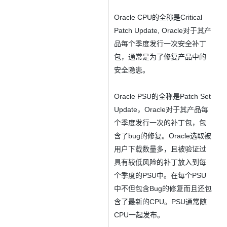
存储
服
频
与
询
全
营
认
管
势
务 (IDaaS)
伙伴
企
赋能
园
里
程
云
发
子
大
大
存
云
Max
K3
伙
专
部
务
生
销
合
证
JAVA
理
身
公
OpenClaw
计划
出
合作
招
Oracle CPU的全称是Critical
模
云
安全
序
计
大
书
官
模
储
聚
网络与CDN
大模型服务与应用平台
伴
家
HOT
NEW
认
中
从图文生成到
成
成
份
司
型
管理能力上
（繁
海
聘
OPC
算
赛
方
型
OSS
AI
Patch Update, Oracle对于其产
技
全
证
推动算力普惠，释放
心
自
伙
实
注
线
花）
大
Salesforce
镜
创
网络
轻
推
严
安全
术
大
稳定、安全、高
能
AI
品每个季度发行一次安全补丁
助
智能体时代全能旗舰模型
Kimi 最新旗舰模
管理和优化成本
伴
名
册
会
国际版订
技
入
像
销
新
模
训
量
荐
选
产
服
多元化、高性能、安
环
广
服
弹
信
认
包，通常是为了修复产品中的
型
阅
术
MaxCompute
门
站
助
可观测
练
应
返
售
权
HappyHorse-
Qwen3-
品
务
无
中间件
境
告
上
务
性
云
用
证
领
MaxFrame 提
学
力
营
安全隐患。
用
现
益
1.1-
TTS-
数
生
影
伙
创
云
计
栖
分
友
先
供自动弹性内
习
计
Qwen3.7-
Deepseek-
上云与迁云
企
操
服
计
T2V
Flash
字
态
云
精选AI
数据库
在
作
短
迁
伴
我
算
大
合
盟
存功能
赛
划
Plus
v4-
业
作
务
划
证
伙
电
线
信
移
图文、视频一
合
会
作
天
稳
Oracle PSU的全称是Patch Set
合
信
要
pro
企业出海
增
至高百万元 Token
系
器
书
伴
脑
AI
推荐新用户得奖励，单订单
服
大数据计算
让文字生成流
离线语音
作
计
域
定
作
Milvus 弹性
息
反
Update，Oracle对于其产品每
值
统
管
用
快速构建应用程序和网站，
OCR
代
务
随时随地安全接
能看、能想、能动手的多模
活
AI
最
计
划
可
伸缩功能新
Token
产
服
政企业务
计
公
馈
云
理
量
文字
维
个季度发行一次的补丁包，包
旗舰 MoE 大模型
媒体服务
动
观
建
划
靠
佳
WordPress
增节点支持
Plan
品
务
工
云
工
服
加
识别
服
划
短
告
全
测
站
含了bug的修复。Oracle选取被
范围
实
HappyHorse-
Cosyvoi
模
生
台
单
数
开
务
速
务
信
更
我
企业服务与云通信
云
景
云
安
0 代码专业建
Ubuntu
Qwen3-
用户下载数量多，且被验证过
1.1-
V3-
型
态
发
服
践
据
物
（原
计
服
要
存
全
无
多
官
VL-
GLM-
I2V
Flash
订
伙
AI 原生数据
票
务
具有较低风险的补丁放入到每
库
SSL
划
Tuya
务
高校专属算力普惠，学生认
建
储
域名与网站
合
Red
影
网
AI
企
支
Plus
5.2
安
阅
伴
库服务发布
查
魔
RDS
证
物联
云
新老同享
议
合
规
国内短信简单易
Hat
个季度的PSU中。在每个PSU
生
公
短
短
业
持
计
工
Agent 数据
验
全
书）
网平
搭
全托管，含MySQL、Postgr
上
图生视频，流
高表现力
作
终端用户计算
态
告
剧/
中不但包含Bug的修复而且还包
信
划
作
网关
成
我
免
视觉 Coding、空间感
1M上下文，专为长
台阿
分
SUSE
实现全站HTTPS，
春
云
计
合
ModelSco
漫
天
专
台
含了最新的CPU。PSU通常随
NEW
合
要
里云
析
人
长
晚
健
费
原
划
Serverless
作
剧
气
区
作
云原生数据
Qwen3.8-Max 
投
版
师
工
Qoder
康
CPU一起发布。
生
计
试
VPN
魔搭
AI助力短剧
Wan2.7-
Fun-
预
建
伙
库 PolarDB
云
诉
数
报
智
状
数
开发工具
面向真实软件的智能
划
服