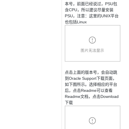
AI
媲
音
从文本、图片
本号，前面已经说过，PSU包
应
美
视
含CPU，所以建议尽量安装
用
235B
频
超
PSU，注意：这里的UNIX平台
模
通
强
依托云原生高可用架构,实现
也包括Linux
型
话
辅
10
助，
用1%尺寸在特定领
构建支持
分
Bolt.diy
钟
即
一
构
在
刻
步
建
聊
拥
搞
大
天
有
定
模
系
DeepSeek-
创
型
统
R1
意
应
点击上面的版本号，会自动跳
中
满
建
用
到Oracle Support下载页面，
增
血
站
的
如下图所示。选择相应的平台
加
版
安
通过自然语言
后，点击Readme可以查看
一
全
多种方案随心选，轻松解
Readme文档，点击Download
个
防
下载
AI
护
助
体
手
系
在企业官网、通讯软件中为客
通过阿里