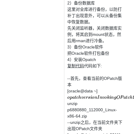
2）备份数据库
这里对全库进行备份，以防打
补丁出现意外，可以从备份集
中恢复数据。
先关闭监听器，关闭数据库实
例，将其启到mount状态，然
后用rman进行冷备。
3）备份Oracle软件
把Oracle软件打包备份
4）安装Opatch
复制代码
代码如下:
--首先，查看当前的OPatch版
本
[oracle@data ~]
o
p
a
t
c
h
v
e
r
s
i
o
n
I
n
v
o
k
i
n
g
O
P
a
t
c
h
11.1.
unzip
p6880880_112000_Linux-
x86-64.zip
--unzip之后，在当前文件夹下
出现OPatch文件夹