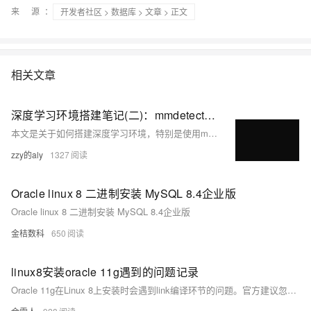
来 源：
开发者社区
>
数据库
>
文章
> 正文
相关文章
深度学习环境搭建笔记(二)：mmdetection-CPU安装和训练
本文是关于如何搭建深度学习环境，特别是使用mmdetection进行CPU安装和训练的详细指南。包括安装Anaconda、创建虚拟环境、安装PyTorch、mmcv-full和mmdetection，以及测试环境和训练目标检测模型的步骤。还提供了数据集准备、检查和网络训练的详细说明。
zzy的aly
1327
Oracle linux 8 二进制安装 MySQL 8.4企业版
Oracle linux 8 二进制安装 MySQL 8.4企业版
金桔数科
650
linux8安装oracle 11g遇到的问题记录
Oracle 11g在Linux 8上安装时会遇到link编译环节的问题。官方建议忽略安装中的链接错误，安装完成后应用DBPSU 11.2.0.4.240716补丁及一次性补丁33991024，再重新编译二进制文件，并配置监听器和数据库。但因11g已退出服务期，这些补丁需付费获取。网上信息显示22年1月的PSU补丁也可解决问题，找到该补丁后按常规方式打补丁即可。如有需求或疑问可咨询我。